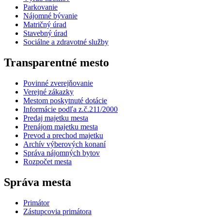
Parkovanie
Nájomné bývanie
Matričný úrad
Stavebný úrad
Sociálne a zdravotné služby
Transparentné mesto
Povinné zverejňovanie
Verejné zákazky
Mestom poskytnuté dotácie
Informácie podľa z.č.211/2000
Predaj majetku mesta
Prenájom majetku mesta
Prevod a prechod majetku
Archív výberových konaní
Správa nájomných bytov
Rozpočet mesta
Správa mesta
Primátor
Zástupcovia primátora