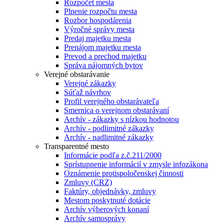
Rozpočet mesta
Plnenie rozpočtu mesta
Rozbor hospodárenia
Výročné správy mesta
Predaj majetku mesta
Prenájom majetku mesta
Prevod a prechod majetku
Správa nájomných bytov
Verejné obstarávanie
Verejné zákazky
Súťaž návrhov
Profil verejného obstarávateľa
Smernica o verejnom obstarávaní
Archív - zákazky s nízkou hodnotou
Archív - podlimitné zákazky
Archív - nadlimitné zákazky
Transparentné mesto
Informácie podľa z.č.211/2000
Sprístupnenie informácií v zmysle infozákona
Oznámenie protispoločenskej činnosti
Zmluvy (CRZ)
Faktúry, objednávky, zmluvy
Mestom poskytnuté dotácie
Archív výberových konaní
Archív samosprávy