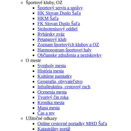
Športové kluby, OZ
Športový servis a správy
HK Slovan Duslo Šaľa
HKM Šaľa
FK Slovan Duslo Šaľa
Stolnotenisový oddiel
Rybársky zväz
Petangový klub
Zoznam športových klubov a OZ
Harmonogram športovej haly
Občianske združenia a neziskovky
O meste
Symboly mesta
História mesta
Kultúrne pamiatky
Geografia, obyvateľstvo
Infraštruktúra, cestovný ruch
Ocenenia mesta
Tvorivý čin roka
Kronika mesta
Mapa mesta
Čas a my
Užitočné odkazy
Online cestovné poriadky MHD Šaľa
Katastrálny portál