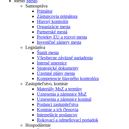
Mesto
Mesto
Samospráva
Primátor
Zástupcovia primátora
Hlavný kontrolór
Organizácie mesta
Partnerské mestá
Projekty EU a rozvoj mesta
Investičné zámery mesta
Legislatíva
Štatút mesta
Všeobecne záväzné nariadenia
Interné smernice
Strategické dokumenty
Územné plány mesta
Kompetencie hlavného kontrolóra
Zastupiteľstvo, komisie
Materiály MsZ a termíny
Uznesenia a zápisnice MsZ
Uznesenia a zápisnice komisií
Poslanci zastupiteľstva
Komisie a ich členovia
Interpelácie poslancov
Rokovací a odmeňovací poriadok
Hospodárenie