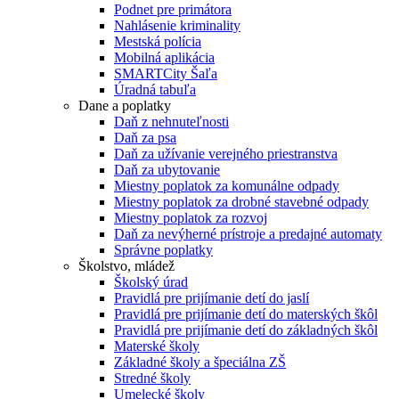
Podnet pre primátora
Nahlásenie kriminality
Mestská polícia
Mobilná aplikácia
SMARTCity Šaľa
Úradná tabuľa
Dane a poplatky
Daň z nehnuteľnosti
Daň za psa
Daň za užívanie verejného priestranstva
Daň za ubytovanie
Miestny poplatok za komunálne odpady
Miestny poplatok za drobné stavebné odpady
Miestny poplatok za rozvoj
Daň za nevýherné prístroje a predajné automaty
Správne poplatky
Školstvo, mládež
Školský úrad
Pravidlá pre prijímanie detí do jaslí
Pravidlá pre prijímanie detí do materských škôl
Pravidlá pre prijímanie detí do základných škôl
Materské školy
Základné školy a špeciálna ZŠ
Stredné školy
Umelecké školy