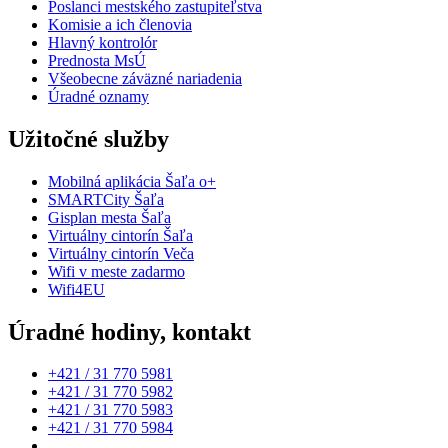
Poslanci mestského zastupiteľstva
Komisie a ich členovia
Hlavný kontrolór
Prednosta MsÚ
Všeobecne záväzné nariadenia
Úradné oznamy
Užitočné služby
Mobilná aplikácia Šaľa o+
SMARTCity Šaľa
Gisplan mesta Šaľa
Virtuálny cintorín Šaľa
Virtuálny cintorín Veča
Wifi v meste zadarmo
Wifi4EU
Úradné hodiny, kontakt
+421 / 31 770 5981
+421 / 31 770 5982
+421 / 31 770 5983
+421 / 31 770 5984