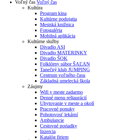
Voľný čas
Voľný čas
Kultúra
Program kina
Kultúrne podujatia
Mestská knižnica
Fotogaléria
Mobilná aplikácia
Kultúrne služby
Divadlo ASI
Divadlo MATERINKY
Divadlo ŠOK
Folklórny súbor ŠAĽAN
Tanečný klub JUMPING
Centrum voľného času
Základná umelecká škola
Záujmy
Wifi v meste zadarmo
Denné menu reštaurácií
Ubytovanie v meste a okolí
Pracovné ponuky
Pohotovosť lekární
Ambulancie
Cestovné poriadky
Inzercia
Katalóg firiem