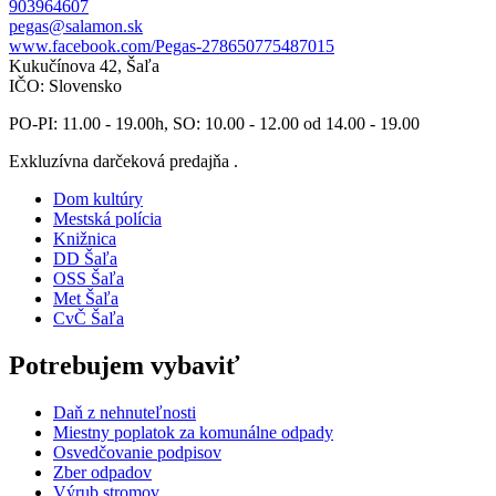
903964607
pegas@salamon.sk
www.facebook.com/Pegas-278650775487015
Kukučínova 42, Šaľa
IČO: Slovensko
PO-PI: 11.00 - 19.00h, SO: 10.00 - 12.00 od 14.00 - 19.00
Exkluzívna darčeková predajňa .
Dom kultúry
Mestská polícia
Knižnica
DD Šaľa
OSS Šaľa
Met Šaľa
CvČ Šaľa
Potrebujem vybaviť
Daň z nehnuteľnosti
Miestny poplatok za komunálne odpady
Osvedčovanie podpisov
Zber odpadov
Výrub stromov