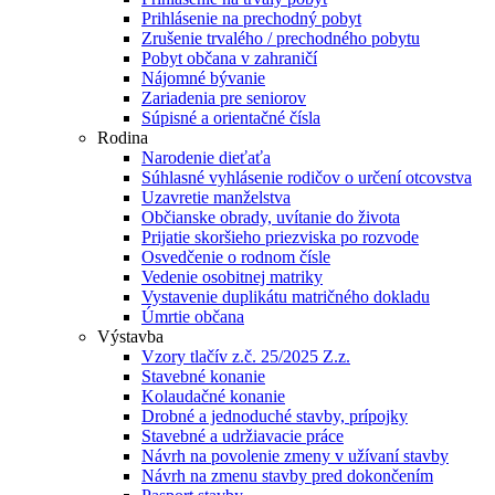
Prihlásenie na prechodný pobyt
Zrušenie trvalého / prechodného pobytu
Pobyt občana v zahraničí
Nájomné bývanie
Zariadenia pre seniorov
Súpisné a orientačné čísla
Rodina
Narodenie dieťaťa
Súhlasné vyhlásenie rodičov o určení otcovstva
Uzavretie manželstva
Občianske obrady, uvítanie do života
Prijatie skoršieho priezviska po rozvode
Osvedčenie o rodnom čísle
Vedenie osobitnej matriky
Vystavenie duplikátu matričného dokladu
Úmrtie občana
Výstavba
Vzory tlačív z.č. 25/2025 Z.z.
Stavebné konanie
Kolaudačné konanie
Drobné a jednoduché stavby, prípojky
Stavebné a udržiavacie práce
Návrh na povolenie zmeny v užívaní stavby
Návrh na zmenu stavby pred dokončením