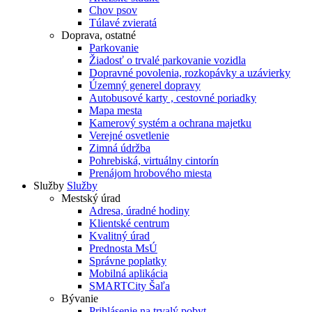
Chov psov
Túlavé zvieratá
Doprava, ostatné
Parkovanie
Žiadosť o trvalé parkovanie vozidla
Dopravné povolenia, rozkopávky a uzávierky
Územný generel dopravy
Autobusové karty , cestovné poriadky
Mapa mesta
Kamerový systém a ochrana majetku
Verejné osvetlenie
Zimná údržba
Pohrebiská, virtuálny cintorín
Prenájom hrobového miesta
Služby
Služby
Mestský úrad
Adresa, úradné hodiny
Klientské centrum
Kvalitný úrad
Prednosta MsÚ
Správne poplatky
Mobilná aplikácia
SMARTCity Šaľa
Bývanie
Prihlásenie na trvalý pobyt