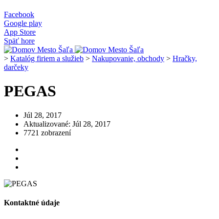
Facebook
Google play
App Store
Späť hore
>
Katalóg firiem a služieb
>
Nakupovanie, obchody
>
Hračky,
darčeky
PEGAS
Júl 28, 2017
Aktualizované: Júl 28, 2017
7721 zobrazení
Kontaktné údaje