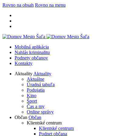
Rovno na obsah
Rovno na menu
Mobilná aplikácia
Nahlás kriminalitu
Podnety občanov
Kontakty
Aktuality
Aktuality
Aktuálne
Úradná tabuľa
Podujatia
Kino
Šport
Čas a my
Online správy
Občan
Občan
Klientské centrum
Klientské centrum
Podnet občana