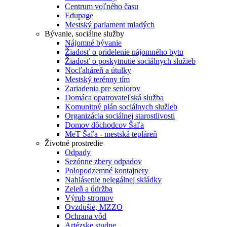
Centrum voľného času
Edupage
Mestský parlament mladých
Bývanie, sociálne služby
Nájomné bývanie
Žiadosť o pridelenie nájomného bytu
Žiadosť o poskytnutie sociálnych služieb
Nocľaháreň a útulky
Mestský terénny tím
Zariadenia pre seniorov
Domáca opatrovateľská služba
Komunitný plán sociálnych služieb
Organizácia sociálnej starostlivosti
Domov dôchodcov Šaľa
MeT Šaľa - mestská tepláreň
Životné prostredie
Odpady
Sezónne zbery odpadov
Polopodzemné kontajnery
Nahlásenie nelegálnej skládky
Zeleň a údržba
Výrub stromov
Ovzdušie, MZZO
Ochrana vôd
Artézske studne