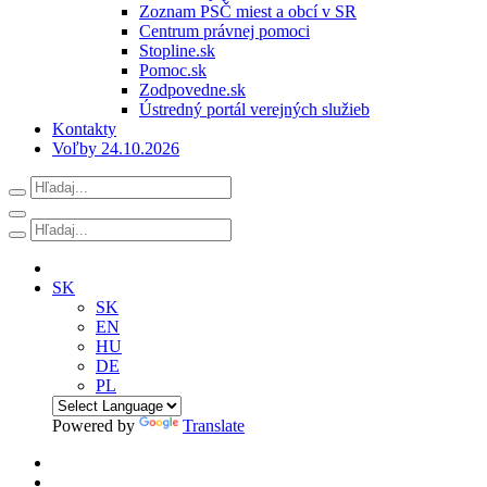
Zoznam PSČ miest a obcí v SR
Centrum právnej pomoci
Stopline.sk
Pomoc.sk
Zodpovedne.sk
Ústredný portál verejných služieb
Kontakty
Voľby 24.10.2026
SK
SK
EN
HU
DE
PL
Powered by
Translate