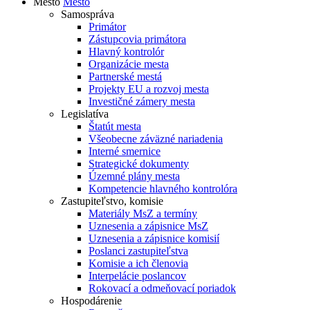
Mesto
Mesto
Samospráva
Primátor
Zástupcovia primátora
Hlavný kontrolór
Organizácie mesta
Partnerské mestá
Projekty EU a rozvoj mesta
Investičné zámery mesta
Legislatíva
Štatút mesta
Všeobecne záväzné nariadenia
Interné smernice
Strategické dokumenty
Územné plány mesta
Kompetencie hlavného kontrolóra
Zastupiteľstvo, komisie
Materiály MsZ a termíny
Uznesenia a zápisnice MsZ
Uznesenia a zápisnice komisií
Poslanci zastupiteľstva
Komisie a ich členovia
Interpelácie poslancov
Rokovací a odmeňovací poriadok
Hospodárenie