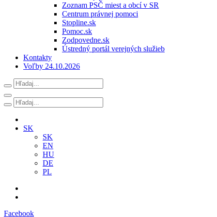
Zoznam PSČ miest a obcí v SR
Centrum právnej pomoci
Stopline.sk
Pomoc.sk
Zodpovedne.sk
Ústredný portál verejných služieb
Kontakty
Voľby 24.10.2026
SK
SK
EN
HU
DE
PL
Facebook