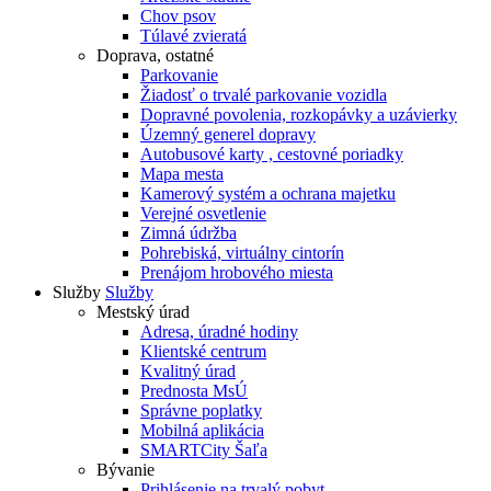
Chov psov
Túlavé zvieratá
Doprava, ostatné
Parkovanie
Žiadosť o trvalé parkovanie vozidla
Dopravné povolenia, rozkopávky a uzávierky
Územný generel dopravy
Autobusové karty , cestovné poriadky
Mapa mesta
Kamerový systém a ochrana majetku
Verejné osvetlenie
Zimná údržba
Pohrebiská, virtuálny cintorín
Prenájom hrobového miesta
Služby
Služby
Mestský úrad
Adresa, úradné hodiny
Klientské centrum
Kvalitný úrad
Prednosta MsÚ
Správne poplatky
Mobilná aplikácia
SMARTCity Šaľa
Bývanie
Prihlásenie na trvalý pobyt