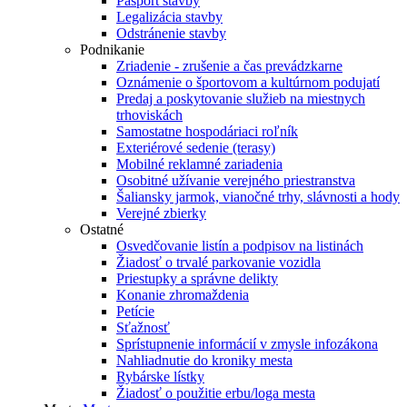
Pasport stavby
Legalizácia stavby
Odstránenie stavby
Podnikanie
Zriadenie - zrušenie a čas prevádzkarne
Oznámenie o športovom a kultúrnom podujatí
Predaj a poskytovanie služieb na miestnych
trhoviskách
Samostatne hospodáriaci roľník
Exteriérové sedenie (terasy)
Mobilné reklamné zariadenia
Osobitné užívanie verejného priestranstva
Šaliansky jarmok, vianočné trhy, slávnosti a hody
Verejné zbierky
Ostatné
Osvedčovanie listín a podpisov na listinách
Žiadosť o trvalé parkovanie vozidla
Priestupky a správne delikty
Konanie zhromaždenia
Petície
Sťažnosť
Sprístupnenie informácií v zmysle infozákona
Nahliadnutie do kroniky mesta
Rybárske lístky
Žiadosť o použitie erbu/loga mesta