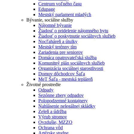
Centrum voľného času
Edupage
Mestský parlament mladých
Bývanie, sociálne služby
Nájomné bývanie
Žiadosť o pridelenie nájomného bytu
Žiadosť o poskytnutie sociálnych služieb
Nocľaháreň a útulky
Mestský terénny tím
Zariadenia pre seniorov
Domáca opatrovateľská služba
Komunitný plán sociálnych služieb
Organizácia sociálnej starostlivosti
Domov dôchodcov Šaľa
MeT Šaľa - mestská tepláreň
Životné prostredie
Odpady
Sezónne zbery odpadov
Polopodzemné kontajnery
Nahlásenie nelegálnej skládky
Zeleň a údržba
Výrub stromov
Ovzdušie, MZZO
Ochrana vôd
Artézske studne