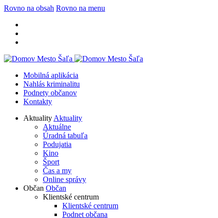
Rovno na obsah
Rovno na menu
Mobilná aplikácia
Nahlás kriminalitu
Podnety občanov
Kontakty
Aktuality
Aktuality
Aktuálne
Úradná tabuľa
Podujatia
Kino
Šport
Čas a my
Online správy
Občan
Občan
Klientské centrum
Klientské centrum
Podnet občana