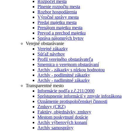
Rozpočet mesta
Plnenie rozpočtu mesta
Rozbor hospodárenia
Výročné správy mesta
Predaj majetku mesta
Prenájom majetku mesta
Prevod a prechod majetku
Správa nájomných bytov
Verejné obstarávanie
Verejné zákazky
Súťaž návrhov
Profil verejného obstarávateľa
Smernica o verejnom obstarávaní
Archív - zákazky s nízkou hodnotou
Archív - podlimitné zákazky
Archív - nadlimitné zákazky
Transparentné mesto
Informácie podľa z.č.211/2000
Sprístupnenie informácií v zmysle infozákona
Oznámenie protispoločenskej činnosti
Zmluvy (CRZ)
Faktúry, objednávky, zmluvy
Mestom poskytnuté dotácie
Archív výberových konaní
Archív samosprávy