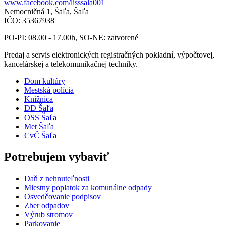
www.facebook.com/lisssala001
Nemocničná 1, Šaľa, Šaľa
IČO: 35367938
PO-PI: 08.00 - 17.00h, SO-NE: zatvorené
Predaj a servis elektronických registračných pokladní, výpočtovej,
kancelárskej a telekomunikačnej techniky.
Dom kultúry
Mestská polícia
Knižnica
DD Šaľa
OSS Šaľa
Met Šaľa
CvČ Šaľa
Potrebujem vybaviť
Daň z nehnuteľnosti
Miestny poplatok za komunálne odpady
Osvedčovanie podpisov
Zber odpadov
Výrub stromov
Parkovanie