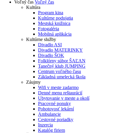
Voľný čas
Voľný čas
Kultúra
Program kina
Kultúrne podujatia
Mestská knižnica
Fotogaléria
Mobilná aplikácia
Kultúrne služby
Divadlo ASI
Divadlo MATERINKY
Divadlo ŠOK
Folklórny súbor ŠAĽAN
Tanečný klub JUMPING
Centrum voľného času
Základná umelecká škola
Záujmy
Wifi v meste zadarmo
Denné menu reštaurácií
Ubytovanie v meste a okolí
Pracovné ponuky
Pohotovosť lekární
Ambulancie
Cestovné poriadky
Inzercia
Katalóg firiem