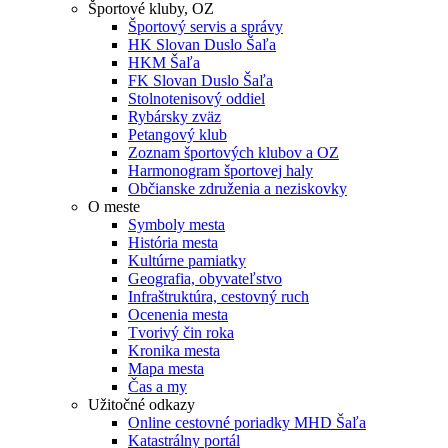
Športové kluby, OZ
Športový servis a správy
HK Slovan Duslo Šaľa
HKM Šaľa
FK Slovan Duslo Šaľa
Stolnotenisový oddiel
Rybársky zväz
Petangový klub
Zoznam športových klubov a OZ
Harmonogram športovej haly
Občianske združenia a neziskovky
O meste
Symboly mesta
História mesta
Kultúrne pamiatky
Geografia, obyvateľstvo
Infraštruktúra, cestovný ruch
Ocenenia mesta
Tvorivý čin roka
Kronika mesta
Mapa mesta
Čas a my
Užitočné odkazy
Online cestovné poriadky MHD Šaľa
Katastrálny portál