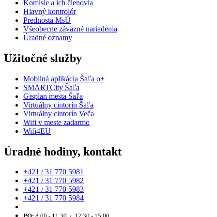
Komisie a ich členovia
Hlavný kontrolór
Prednosta MsÚ
Všeobecne záväzné nariadenia
Úradné oznamy
Užitočné služby
Mobilná aplikácia Šaľa o+
SMARTCity Šaľa
Gisplan mesta Šaľa
Virtuálny cintorín Šaľa
Virtuálny cintorín Veča
Wifi v meste zadarmo
Wifi4EU
Úradné hodiny, kontakt
+421 / 31 770 5981
+421 / 31 770 5982
+421 / 31 770 5983
+421 / 31 770 5984
PO:
8.00 - 11.30 / 12.30 - 15.00