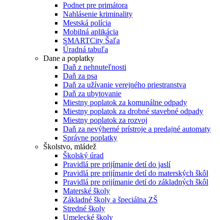
Podnet pre primátora
Nahlásenie kriminality
Mestská polícia
Mobilná aplikácia
SMARTCity Šaľa
Úradná tabuľa
Dane a poplatky
Daň z nehnuteľnosti
Daň za psa
Daň za užívanie verejného priestranstva
Daň za ubytovanie
Miestny poplatok za komunálne odpady
Miestny poplatok za drobné stavebné odpady
Miestny poplatok za rozvoj
Daň za nevýherné prístroje a predajné automaty
Správne poplatky
Školstvo, mládež
Školský úrad
Pravidlá pre prijímanie detí do jaslí
Pravidlá pre prijímanie detí do materských škôl
Pravidlá pre prijímanie detí do základných škôl
Materské školy
Základné školy a špeciálna ZŠ
Stredné školy
Umelecké školy