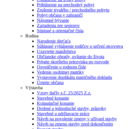
Prihlásenie na prechodný pobyt
Zrušenie trvalého / prechodného pobytu
Pobyt občana v zahraničí
Nájomné bývanie
Zariadenia pre seniorov
Súpisné a orientačné čísla
Rodina
Narodenie dieťaťa
Súhlasné vyhlásenie rodičov o určení otcovstva
Uzavretie manželstva
Občianske obrady, uvítanie do života
Prijatie skoršieho priezviska po rozvode
Osvedčenie o rodnom čísle
Vedenie osobitnej matriky
Vystavenie duplikátu matričného dokladu
Úmrtie občana
Výstavba
Vzory tlačív z.č. 25/2025 Z.z.
Stavebné konanie
Kolaudačné konanie
Drobné a jednoduché stavby, prípojky
Stavebné a udržiavacie práce
Návrh na povolenie zmeny v užívaní stavby
Návrh na zmenu stavby pred dokončením