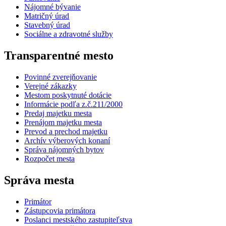
Nájomné bývanie
Matričný úrad
Stavebný úrad
Sociálne a zdravotné služby
Transparentné mesto
Povinné zverejňovanie
Verejné zákazky
Mestom poskytnuté dotácie
Informácie podľa z.č.211/2000
Predaj majetku mesta
Prenájom majetku mesta
Prevod a prechod majetku
Archív výberových konaní
Správa nájomných bytov
Rozpočet mesta
Správa mesta
Primátor
Zástupcovia primátora
Poslanci mestského zastupiteľstva