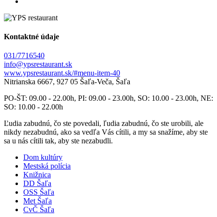
Kontaktné údaje
031/7716540
info@ypsrestaurant.sk
www.ypsrestaurant.sk/#menu-item-40
Nitrianska 6667, 927 05 Šaľa-Veča, Šaľa
PO-ŠT: 09.00 - 22.00h, PI: 09.00 - 23.00h, SO: 10.00 - 23.00h, NE:
SO: 10.00 - 22.00h
Ľudia zabudnú, čo ste povedali, ľudia zabudnú, čo ste urobili, ale
nikdy nezabudnú, ako sa vedľa Vás cítili, a my sa snažíme, aby ste
sa u nás cítili tak, aby ste nezabudli.
Dom kultúry
Mestská polícia
Knižnica
DD Šaľa
OSS Šaľa
Met Šaľa
CvČ Šaľa