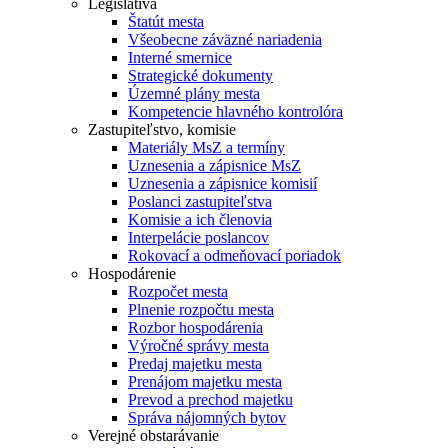
Legislatíva
Štatút mesta
Všeobecne záväzné nariadenia
Interné smernice
Strategické dokumenty
Územné plány mesta
Kompetencie hlavného kontrolóra
Zastupiteľstvo, komisie
Materiály MsZ a termíny
Uznesenia a zápisnice MsZ
Uznesenia a zápisnice komisií
Poslanci zastupiteľstva
Komisie a ich členovia
Interpelácie poslancov
Rokovací a odmeňovací poriadok
Hospodárenie
Rozpočet mesta
Plnenie rozpočtu mesta
Rozbor hospodárenia
Výročné správy mesta
Predaj majetku mesta
Prenájom majetku mesta
Prevod a prechod majetku
Správa nájomných bytov
Verejné obstarávanie