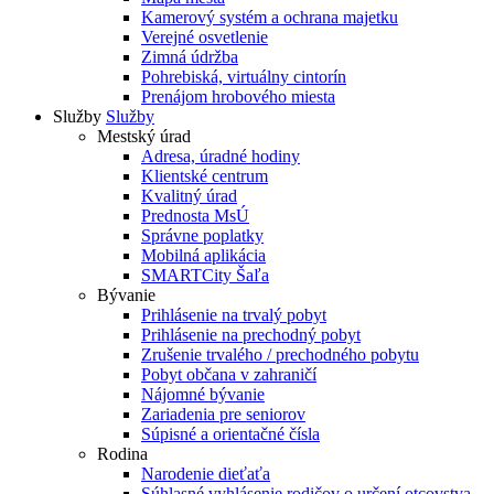
Kamerový systém a ochrana majetku
Verejné osvetlenie
Zimná údržba
Pohrebiská, virtuálny cintorín
Prenájom hrobového miesta
Služby
Služby
Mestský úrad
Adresa, úradné hodiny
Klientské centrum
Kvalitný úrad
Prednosta MsÚ
Správne poplatky
Mobilná aplikácia
SMARTCity Šaľa
Bývanie
Prihlásenie na trvalý pobyt
Prihlásenie na prechodný pobyt
Zrušenie trvalého / prechodného pobytu
Pobyt občana v zahraničí
Nájomné bývanie
Zariadenia pre seniorov
Súpisné a orientačné čísla
Rodina
Narodenie dieťaťa
Súhlasné vyhlásenie rodičov o určení otcovstva