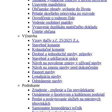
Uzavretie manželstva
Občianske obrady, uvítanie do života
Prijatie skoršieho priezviska po rozvode
Osvedčenie o rodnom čísle
Vedenie osobitnej matriky
Vystavenie duplikátu matričného dokladu
Úmrtie občana
Výstavba
Vzory tlačív z.č. 25/2025 Z.z.
Stavebné konanie
Kolaudačné konanie
Drobné a jednoduché stavby, prípojky
Stavebné a udržiavacie práce
Návrh na povolenie zmeny v užívaní stavby
Návrh na zmenu stavby pred dokončením
Pasport stavby
Legalizácia stavby
Odstránenie stavby
Podnikanie
Zriadenie - zrušenie a čas prevádzkarne
Oznámenie o športovom a kultúrnom podujatí
Predaj a poskytovanie služieb na miestnych
trhoviskách
Samostatne hospodáriaci roľník