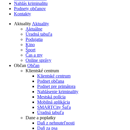
Nahlás kriminalitu
Podnety občanov
Kontakty
Aktuality
Aktuality
Aktuálne
Úradná tabuľa
Podujatia
Kino
Šport
Čas a my
Online správy
Občan
Občan
Klientské centrum
Klientské centrum
Podnet občana
Podnet pre primátora
Nahlásenie kriminality
Mestská polícia
Mobilná aplikácia
SMARTCity Šaľa
Úradná tabuľa
Dane a poplatky
Daň z nehnuteľnosti
Daň za psa