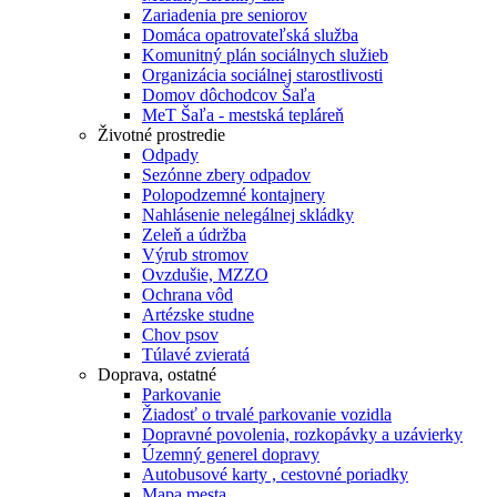
Zariadenia pre seniorov
Domáca opatrovateľská služba
Komunitný plán sociálnych služieb
Organizácia sociálnej starostlivosti
Domov dôchodcov Šaľa
MeT Šaľa - mestská tepláreň
Životné prostredie
Odpady
Sezónne zbery odpadov
Polopodzemné kontajnery
Nahlásenie nelegálnej skládky
Zeleň a údržba
Výrub stromov
Ovzdušie, MZZO
Ochrana vôd
Artézske studne
Chov psov
Túlavé zvieratá
Doprava, ostatné
Parkovanie
Žiadosť o trvalé parkovanie vozidla
Dopravné povolenia, rozkopávky a uzávierky
Územný generel dopravy
Autobusové karty , cestovné poriadky
Mapa mesta