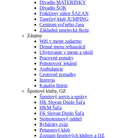
Divadlo MATERINKY
Divadlo ŠOK
Folklórny súbor ŠAĽAN
Tanečný klub JUMPING
Centrum voľného času
Základná umelecká škola
Záujmy
Wifi v meste zadarmo
Denné menu reštaurácií
Ubytovanie v meste a okolí
Pracovné ponuky
Pohotovosť lekární
Ambulancie
Cestovné poriadky
Inzercia
Katalóg firiem
Športové kluby, OZ
Športový servis a správy
HK Slovan Duslo Šaľa
HKM Šaľa
FK Slovan Duslo Šaľa
Stolnotenisový oddiel
Rybársky zväz
Petangový klub
Zoznam športových klubov a OZ