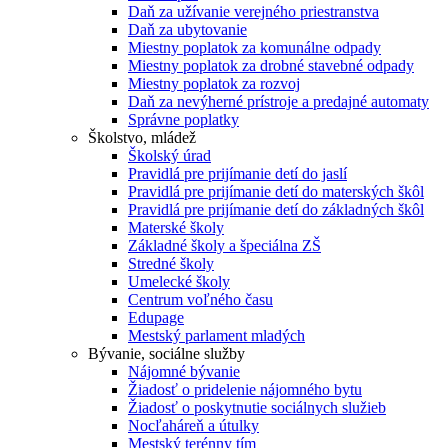
Daň za užívanie verejného priestranstva
Daň za ubytovanie
Miestny poplatok za komunálne odpady
Miestny poplatok za drobné stavebné odpady
Miestny poplatok za rozvoj
Daň za nevýherné prístroje a predajné automaty
Správne poplatky
Školstvo, mládež
Školský úrad
Pravidlá pre prijímanie detí do jaslí
Pravidlá pre prijímanie detí do materských škôl
Pravidlá pre prijímanie detí do základných škôl
Materské školy
Základné školy a špeciálna ZŠ
Stredné školy
Umelecké školy
Centrum voľného času
Edupage
Mestský parlament mladých
Bývanie, sociálne služby
Nájomné bývanie
Žiadosť o pridelenie nájomného bytu
Žiadosť o poskytnutie sociálnych služieb
Nocľaháreň a útulky
Mestský terénny tím