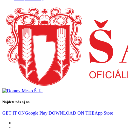
Nájdete nás aj na
GET IT ON
Google Play
DOWNLOAD ON THE
App Store