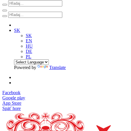
SK
SK
EN
HU
DE
PL
Powered by
Translate
Facebook
Google play
App Store
Späť hore