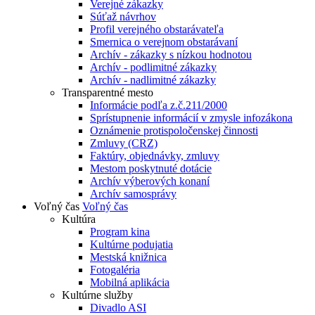
Verejné zákazky
Súťaž návrhov
Profil verejného obstarávateľa
Smernica o verejnom obstarávaní
Archív - zákazky s nízkou hodnotou
Archív - podlimitné zákazky
Archív - nadlimitné zákazky
Transparentné mesto
Informácie podľa z.č.211/2000
Sprístupnenie informácií v zmysle infozákona
Oznámenie protispoločenskej činnosti
Zmluvy (CRZ)
Faktúry, objednávky, zmluvy
Mestom poskytnuté dotácie
Archív výberových konaní
Archív samosprávy
Voľný čas
Voľný čas
Kultúra
Program kina
Kultúrne podujatia
Mestská knižnica
Fotogaléria
Mobilná aplikácia
Kultúrne služby
Divadlo ASI