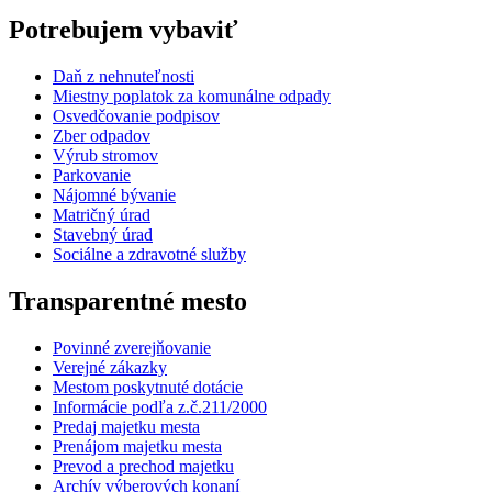
Potrebujem vybaviť
Daň z nehnuteľnosti
Miestny poplatok za komunálne odpady
Osvedčovanie podpisov
Zber odpadov
Výrub stromov
Parkovanie
Nájomné bývanie
Matričný úrad
Stavebný úrad
Sociálne a zdravotné služby
Transparentné mesto
Povinné zverejňovanie
Verejné zákazky
Mestom poskytnuté dotácie
Informácie podľa z.č.211/2000
Predaj majetku mesta
Prenájom majetku mesta
Prevod a prechod majetku
Archív výberových konaní