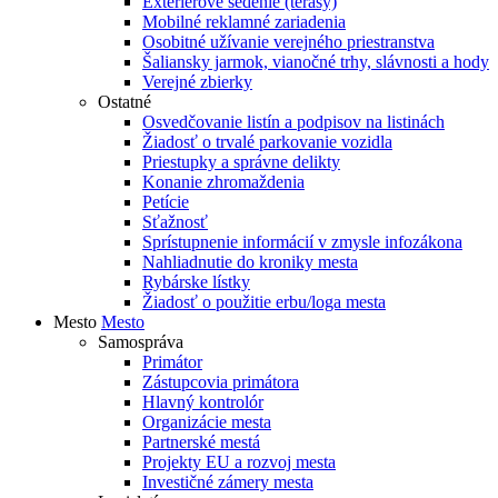
Exteriérové sedenie (terasy)
Mobilné reklamné zariadenia
Osobitné užívanie verejného priestranstva
Šaliansky jarmok, vianočné trhy, slávnosti a hody
Verejné zbierky
Ostatné
Osvedčovanie listín a podpisov na listinách
Žiadosť o trvalé parkovanie vozidla
Priestupky a správne delikty
Konanie zhromaždenia
Petície
Sťažnosť
Sprístupnenie informácií v zmysle infozákona
Nahliadnutie do kroniky mesta
Rybárske lístky
Žiadosť o použitie erbu/loga mesta
Mesto
Mesto
Samospráva
Primátor
Zástupcovia primátora
Hlavný kontrolór
Organizácie mesta
Partnerské mestá
Projekty EU a rozvoj mesta
Investičné zámery mesta