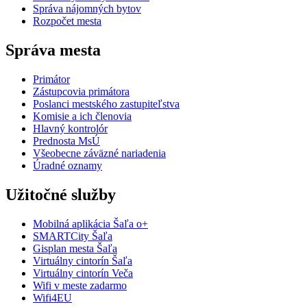
Správa nájomných bytov
Rozpočet mesta
Správa mesta
Primátor
Zástupcovia primátora
Poslanci mestského zastupiteľstva
Komisie a ich členovia
Hlavný kontrolór
Prednosta MsÚ
Všeobecne záväzné nariadenia
Úradné oznamy
Užitočné služby
Mobilná aplikácia Šaľa o+
SMARTCity Šaľa
Gisplan mesta Šaľa
Virtuálny cintorín Šaľa
Virtuálny cintorín Veča
Wifi v meste zadarmo
Wifi4EU