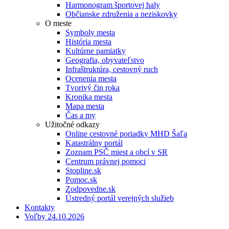
Harmonogram športovej haly
Občianske združenia a neziskovky
O meste
Symboly mesta
História mesta
Kultúrne pamiatky
Geografia, obyvateľstvo
Infraštruktúra, cestovný ruch
Ocenenia mesta
Tvorivý čin roka
Kronika mesta
Mapa mesta
Čas a my
Užitočné odkazy
Online cestovné poriadky MHD Šaľa
Katastrálny portál
Zoznam PSČ miest a obcí v SR
Centrum právnej pomoci
Stopline.sk
Pomoc.sk
Zodpovedne.sk
Ústredný portál verejných služieb
Kontakty
Voľby 24.10.2026