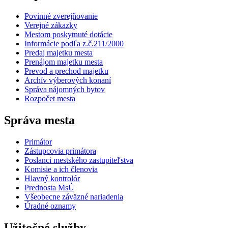
Povinné zverejňovanie
Verejné zákazky
Mestom poskytnuté dotácie
Informácie podľa z.č.211/2000
Predaj majetku mesta
Prenájom majetku mesta
Prevod a prechod majetku
Archív výberových konaní
Správa nájomných bytov
Rozpočet mesta
Správa mesta
Primátor
Zástupcovia primátora
Poslanci mestského zastupiteľstva
Komisie a ich členovia
Hlavný kontrolór
Prednosta MsÚ
Všeobecne záväzné nariadenia
Úradné oznamy
Užitočné služby