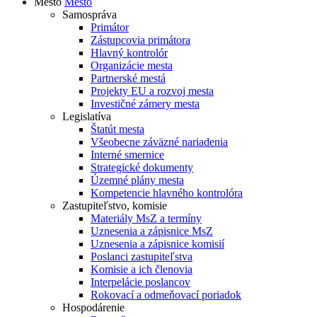
Mesto
Mesto
Samospráva
Primátor
Zástupcovia primátora
Hlavný kontrolór
Organizácie mesta
Partnerské mestá
Projekty EU a rozvoj mesta
Investičné zámery mesta
Legislatíva
Štatút mesta
Všeobecne záväzné nariadenia
Interné smernice
Strategické dokumenty
Územné plány mesta
Kompetencie hlavného kontrolóra
Zastupiteľstvo, komisie
Materiály MsZ a termíny
Uznesenia a zápisnice MsZ
Uznesenia a zápisnice komisií
Poslanci zastupiteľstva
Komisie a ich členovia
Interpelácie poslancov
Rokovací a odmeňovací poriadok
Hospodárenie