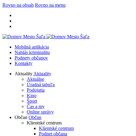
Rovno na obsah
Rovno na menu
Mobilná aplikácia
Nahlás kriminalitu
Podnety občanov
Kontakty
Aktuality
Aktuality
Aktuálne
Úradná tabuľa
Podujatia
Kino
Šport
Čas a my
Online správy
Občan
Občan
Klientské centrum
Klientské centrum
Podnet občana