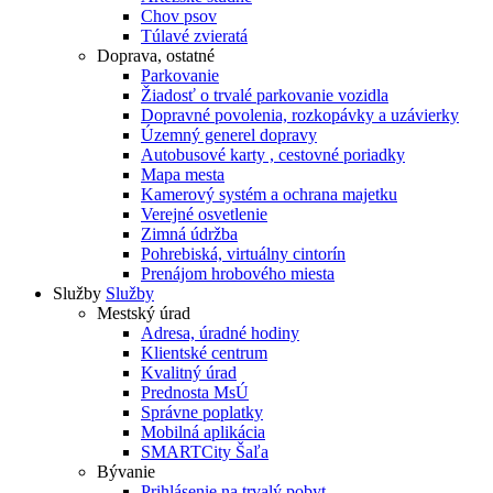
Chov psov
Túlavé zvieratá
Doprava, ostatné
Parkovanie
Žiadosť o trvalé parkovanie vozidla
Dopravné povolenia, rozkopávky a uzávierky
Územný generel dopravy
Autobusové karty , cestovné poriadky
Mapa mesta
Kamerový systém a ochrana majetku
Verejné osvetlenie
Zimná údržba
Pohrebiská, virtuálny cintorín
Prenájom hrobového miesta
Služby
Služby
Mestský úrad
Adresa, úradné hodiny
Klientské centrum
Kvalitný úrad
Prednosta MsÚ
Správne poplatky
Mobilná aplikácia
SMARTCity Šaľa
Bývanie
Prihlásenie na trvalý pobyt