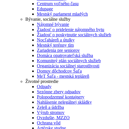
Centrum voľného času
Edupage
Mestský parlament mladých
Bývanie, sociálne služby
Nájomné bývanie
Žiadosť o pridelenie nájomného bytu
Žiadosť o poskytnutie sociálnych služieb
Nocľaháreň a útulky
Mestský terénny tím
Zariadenia pre seniorov
Domáca opatrovateľská služba
Komunitný plán sociálnych služieb
Organizácia sociálnej starostlivosti
Domov dôchodcov Šaľa
MeT Šaľa - mestská tepláreň
Životné prostredie
Odpady
Sezónne zbery odpadov
Polopodzemné kontajnery
Nahlásenie nelegálnej skládky
Zeleň a údržba
Výrub stromov
Ovzdušie, MZZO
Ochrana vôd
Artézske studne