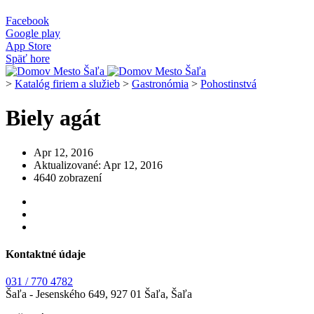
Facebook
Google play
App Store
Späť hore
>
Katalóg firiem a služieb
>
Gastronómia
>
Pohostinstvá
Biely agát
Apr 12, 2016
Aktualizované: Apr 12, 2016
4640 zobrazení
Kontaktné údaje
031 / 770 4782
Šaľa - Jesenského 649, 927 01 Šaľa, Šaľa