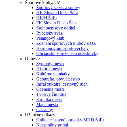
Športové kluby, OZ
Športový servis a správy
HK Slovan Duslo Šaľa
HKM Šaľa
FK Slovan Duslo Šaľa
Stolnotenisový oddiel
Rybársky zväz
Petangový klub
Zoznam športových klubov a OZ
Harmonogram športovej haly
Občianske združenia a neziskovky
O meste
Symboly mesta
História mesta
Kultúrne pamiatky
Geografia, obyvateľstvo
Infraštruktúra, cestovný ruch
Ocenenia mesta
Tvorivý čin roka
Kronika mesta
Mapa mesta
Čas a my
Užitočné odkazy
Online cestovné poriadky MHD Šaľa
Katastrálny portál