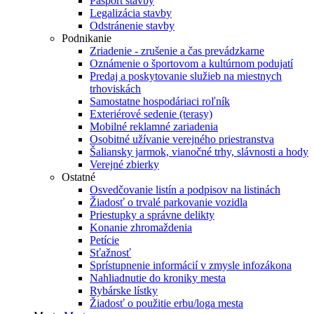
Pasport stavby
Legalizácia stavby
Odstránenie stavby
Podnikanie
Zriadenie - zrušenie a čas prevádzkarne
Oznámenie o športovom a kultúrnom podujatí
Predaj a poskytovanie služieb na miestnych
trhoviskách
Samostatne hospodáriaci roľník
Exteriérové sedenie (terasy)
Mobilné reklamné zariadenia
Osobitné užívanie verejného priestranstva
Šaliansky jarmok, vianočné trhy, slávnosti a hody
Verejné zbierky
Ostatné
Osvedčovanie listín a podpisov na listinách
Žiadosť o trvalé parkovanie vozidla
Priestupky a správne delikty
Konanie zhromaždenia
Petície
Sťažnosť
Sprístupnenie informácií v zmysle infozákona
Nahliadnutie do kroniky mesta
Rybárske lístky
Žiadosť o použitie erbu/loga mesta