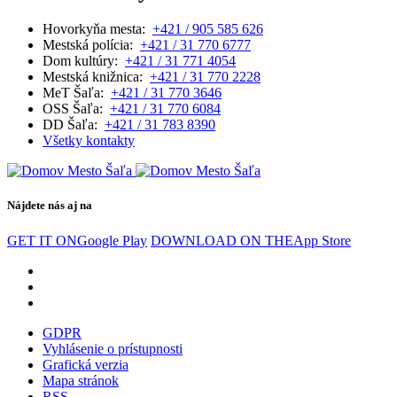
Hovorkyňa mesta:
+421 / 905 585 626
Mestská polícia:
+421 / 31 770 6777
Dom kultúry:
+421 / 31 771 4054
Mestská knižnica:
+421 / 31 770 2228
MeT Šaľa:
+421 / 31 770 3646
OSS Šaľa:
+421 / 31 770 6084
DD Šaľa:
+421 / 31 783 8390
Všetky kontakty
Nájdete nás aj na
GET IT ON
Google Play
DOWNLOAD ON THE
App Store
GDPR
Vyhlásenie o prístupnosti
Grafická verzia
Mapa stránok
RSS