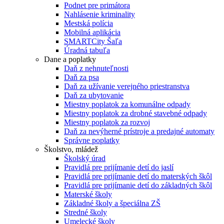
Podnet pre primátora
Nahlásenie kriminality
Mestská polícia
Mobilná aplikácia
SMARTCity Šaľa
Úradná tabuľa
Dane a poplatky
Daň z nehnuteľnosti
Daň za psa
Daň za užívanie verejného priestranstva
Daň za ubytovanie
Miestny poplatok za komunálne odpady
Miestny poplatok za drobné stavebné odpady
Miestny poplatok za rozvoj
Daň za nevýherné prístroje a predajné automaty
Správne poplatky
Školstvo, mládež
Školský úrad
Pravidlá pre prijímanie detí do jaslí
Pravidlá pre prijímanie detí do materských škôl
Pravidlá pre prijímanie detí do základných škôl
Materské školy
Základné školy a špeciálna ZŠ
Stredné školy
Umelecké školy