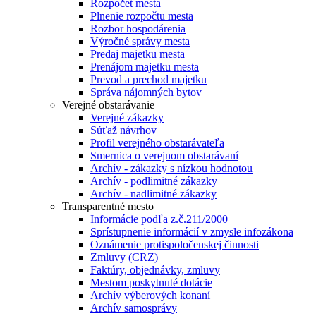
Rozpočet mesta
Plnenie rozpočtu mesta
Rozbor hospodárenia
Výročné správy mesta
Predaj majetku mesta
Prenájom majetku mesta
Prevod a prechod majetku
Správa nájomných bytov
Verejné obstarávanie
Verejné zákazky
Súťaž návrhov
Profil verejného obstarávateľa
Smernica o verejnom obstarávaní
Archív - zákazky s nízkou hodnotou
Archív - podlimitné zákazky
Archív - nadlimitné zákazky
Transparentné mesto
Informácie podľa z.č.211/2000
Sprístupnenie informácií v zmysle infozákona
Oznámenie protispoločenskej činnosti
Zmluvy (CRZ)
Faktúry, objednávky, zmluvy
Mestom poskytnuté dotácie
Archív výberových konaní
Archív samosprávy