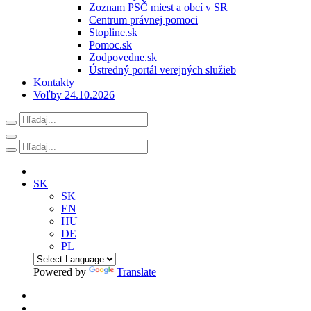
Zoznam PSČ miest a obcí v SR
Centrum právnej pomoci
Stopline.sk
Pomoc.sk
Zodpovedne.sk
Ústredný portál verejných služieb
Kontakty
Voľby 24.10.2026
SK
SK
EN
HU
DE
PL
Powered by
Translate