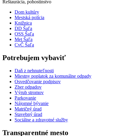
Reštaurácia, pohostinstvo
Dom kultúry
Mestská polícia
Knižnica
DD Šaľa
OSS Šaľa
Met Šaľa
CvČ Šaľa
Potrebujem vybaviť
Daň z nehnuteľnosti
Miestny poplatok za komunálne odpady
Osvedčovanie podpisov
Zber odpadov
Výrub stromov
Parkovanie
Nájomné bývanie
Matričný úrad
Stavebný úrad
Sociálne a zdravotné služby
Transparentné mesto