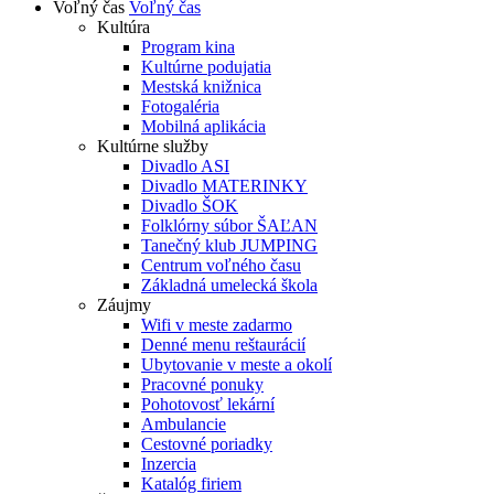
Voľný čas
Voľný čas
Kultúra
Program kina
Kultúrne podujatia
Mestská knižnica
Fotogaléria
Mobilná aplikácia
Kultúrne služby
Divadlo ASI
Divadlo MATERINKY
Divadlo ŠOK
Folklórny súbor ŠAĽAN
Tanečný klub JUMPING
Centrum voľného času
Základná umelecká škola
Záujmy
Wifi v meste zadarmo
Denné menu reštaurácií
Ubytovanie v meste a okolí
Pracovné ponuky
Pohotovosť lekární
Ambulancie
Cestovné poriadky
Inzercia
Katalóg firiem