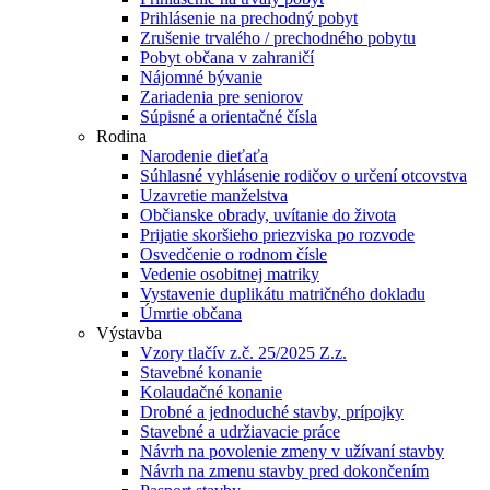
Prihlásenie na prechodný pobyt
Zrušenie trvalého / prechodného pobytu
Pobyt občana v zahraničí
Nájomné bývanie
Zariadenia pre seniorov
Súpisné a orientačné čísla
Rodina
Narodenie dieťaťa
Súhlasné vyhlásenie rodičov o určení otcovstva
Uzavretie manželstva
Občianske obrady, uvítanie do života
Prijatie skoršieho priezviska po rozvode
Osvedčenie o rodnom čísle
Vedenie osobitnej matriky
Vystavenie duplikátu matričného dokladu
Úmrtie občana
Výstavba
Vzory tlačív z.č. 25/2025 Z.z.
Stavebné konanie
Kolaudačné konanie
Drobné a jednoduché stavby, prípojky
Stavebné a udržiavacie práce
Návrh na povolenie zmeny v užívaní stavby
Návrh na zmenu stavby pred dokončením