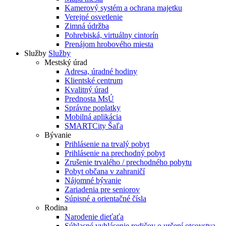
Kamerový systém a ochrana majetku
Verejné osvetlenie
Zimná údržba
Pohrebiská, virtuálny cintorín
Prenájom hrobového miesta
Služby
Služby
Mestský úrad
Adresa, úradné hodiny
Klientské centrum
Kvalitný úrad
Prednosta MsÚ
Správne poplatky
Mobilná aplikácia
SMARTCity Šaľa
Bývanie
Prihlásenie na trvalý pobyt
Prihlásenie na prechodný pobyt
Zrušenie trvalého / prechodného pobytu
Pobyt občana v zahraničí
Nájomné bývanie
Zariadenia pre seniorov
Súpisné a orientačné čísla
Rodina
Narodenie dieťaťa
Súhlasné vyhlásenie rodičov o určení otcovstva