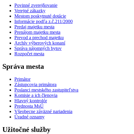
Povinné zverejňovanie
Verejné zákazky
Mestom poskytnuté dotácie
Informácie podľa z.č.211/2000
Predaj majetku mesta
Prenájom majetku mesta
Prevod a prechod majetku
Archív výberových konaní
Správa nájomných bytov
Rozpočet mesta
Správa mesta
Primátor
Zástupcovia primátora
Poslanci mestského zastupiteľstva
Komisie a ich členovia
Hlavný kontrolór
Prednosta MsÚ
Všeobecne záväzné nariadenia
Úradné oznamy
Užitočné služby