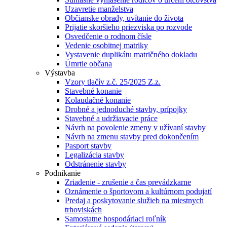
Uzavretie manželstva
Občianske obrady, uvítanie do života
Prijatie skoršieho priezviska po rozvode
Osvedčenie o rodnom čísle
Vedenie osobitnej matriky
Vystavenie duplikátu matričného dokladu
Úmrtie občana
Výstavba
Vzory tlačív z.č. 25/2025 Z.z.
Stavebné konanie
Kolaudačné konanie
Drobné a jednoduché stavby, prípojky
Stavebné a udržiavacie práce
Návrh na povolenie zmeny v užívaní stavby
Návrh na zmenu stavby pred dokončením
Pasport stavby
Legalizácia stavby
Odstránenie stavby
Podnikanie
Zriadenie - zrušenie a čas prevádzkarne
Oznámenie o športovom a kultúrnom podujatí
Predaj a poskytovanie služieb na miestnych
trhoviskách
Samostatne hospodáriaci roľník