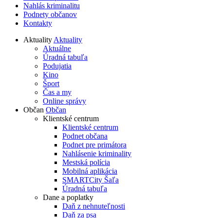
Nahlás kriminalitu
Podnety občanov
Kontakty
Aktuality
Aktuality
Aktuálne
Úradná tabuľa
Podujatia
Kino
Šport
Čas a my
Online správy
Občan
Občan
Klientské centrum
Klientské centrum
Podnet občana
Podnet pre primátora
Nahlásenie kriminality
Mestská polícia
Mobilná aplikácia
SMARTCity Šaľa
Úradná tabuľa
Dane a poplatky
Daň z nehnuteľnosti
Daň za psa