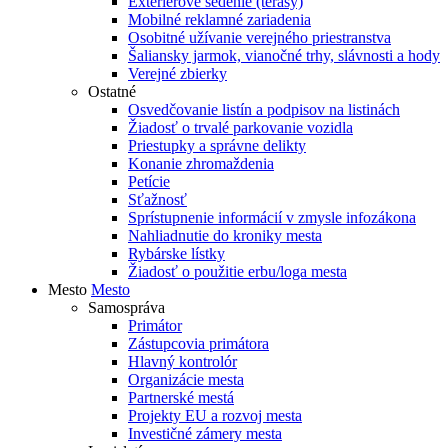
Exteriérové sedenie (terasy)
Mobilné reklamné zariadenia
Osobitné užívanie verejného priestranstva
Šaliansky jarmok, vianočné trhy, slávnosti a hody
Verejné zbierky
Ostatné
Osvedčovanie listín a podpisov na listinách
Žiadosť o trvalé parkovanie vozidla
Priestupky a správne delikty
Konanie zhromaždenia
Petície
Sťažnosť
Sprístupnenie informácií v zmysle infozákona
Nahliadnutie do kroniky mesta
Rybárske lístky
Žiadosť o použitie erbu/loga mesta
Mesto
Mesto
Samospráva
Primátor
Zástupcovia primátora
Hlavný kontrolór
Organizácie mesta
Partnerské mestá
Projekty EU a rozvoj mesta
Investičné zámery mesta