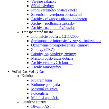
Verejné zákazky
Súťaž návrhov
Profil verejného obstarávateľa
Smernica o verejnom obstarávaní
Archív - zákazky s nízkou hodnotou
Archív - podlimitné zákazky
Archív - nadlimitné zákazky
Transparentné mesto
Informácie podľa z.č.211/2000
Sprístupnenie informácií v zmysle infozákona
Oznámenie protispoločenskej činnosti
Zmluvy (CRZ)
Faktúry, objednávky, zmluvy
Mestom poskytnuté dotácie
Archív výberových konaní
Archív samosprávy
Voľný čas
Voľný čas
Kultúra
Program kina
Kultúrne podujatia
Mestská knižnica
Fotogaléria
Mobilná aplikácia
Kultúrne služby
Divadlo ASI