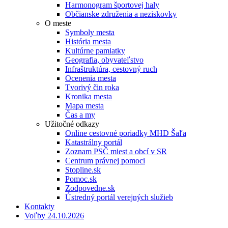
Harmonogram športovej haly
Občianske združenia a neziskovky
O meste
Symboly mesta
História mesta
Kultúrne pamiatky
Geografia, obyvateľstvo
Infraštruktúra, cestovný ruch
Ocenenia mesta
Tvorivý čin roka
Kronika mesta
Mapa mesta
Čas a my
Užitočné odkazy
Online cestovné poriadky MHD Šaľa
Katastrálny portál
Zoznam PSČ miest a obcí v SR
Centrum právnej pomoci
Stopline.sk
Pomoc.sk
Zodpovedne.sk
Ústredný portál verejných služieb
Kontakty
Voľby 24.10.2026