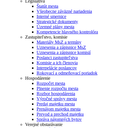
Legislatíva
Štatút mesta
Všeobecne záväzné nariadenia
Interné smernice
Strategické dokumenty
Územné plány mesta
Kompetencie hlavného kontrolóra
Zastupiteľstvo, komisie
Materiály MsZ a termíny
Uznesenia a zápisnice MsZ
Uznesenia a zápisnice komisií
Poslanci zastupiteľstva
Komisie a ich členovia
Interpelácie poslancov
Rokovací a odmeňovací poriadok
Hospodárenie
Rozpočet mesta
Plnenie rozpočtu mesta
Rozbor hospodárenia
Výročné správy mesta
Predaj majetku mesta
Prenájom majetku mesta
Prevod a prechod majetku
Správa nájomných bytov
Verejné obstarávanie