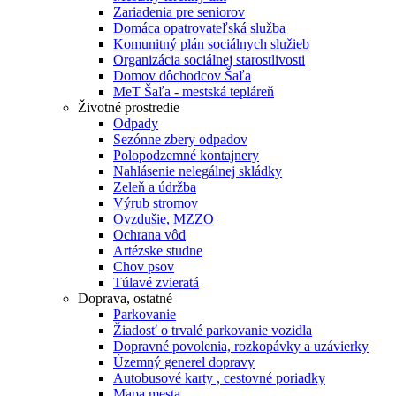
Zariadenia pre seniorov
Domáca opatrovateľská služba
Komunitný plán sociálnych služieb
Organizácia sociálnej starostlivosti
Domov dôchodcov Šaľa
MeT Šaľa - mestská tepláreň
Životné prostredie
Odpady
Sezónne zbery odpadov
Polopodzemné kontajnery
Nahlásenie nelegálnej skládky
Zeleň a údržba
Výrub stromov
Ovzdušie, MZZO
Ochrana vôd
Artézske studne
Chov psov
Túlavé zvieratá
Doprava, ostatné
Parkovanie
Žiadosť o trvalé parkovanie vozidla
Dopravné povolenia, rozkopávky a uzávierky
Územný generel dopravy
Autobusové karty , cestovné poriadky
Mapa mesta