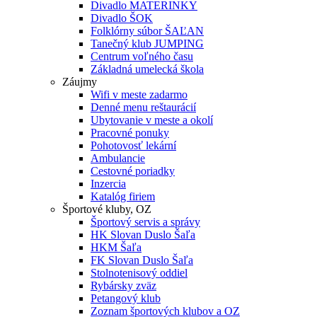
Divadlo MATERINKY
Divadlo ŠOK
Folklórny súbor ŠAĽAN
Tanečný klub JUMPING
Centrum voľného času
Základná umelecká škola
Záujmy
Wifi v meste zadarmo
Denné menu reštaurácií
Ubytovanie v meste a okolí
Pracovné ponuky
Pohotovosť lekární
Ambulancie
Cestovné poriadky
Inzercia
Katalóg firiem
Športové kluby, OZ
Športový servis a správy
HK Slovan Duslo Šaľa
HKM Šaľa
FK Slovan Duslo Šaľa
Stolnotenisový oddiel
Rybársky zväz
Petangový klub
Zoznam športových klubov a OZ