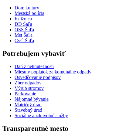
Dom kultúry
Mestská polícia
Knižnica
DD Šaľa
OSS Šaľa
Met Šaľa
CvČ Šaľa
Potrebujem vybaviť
Daň z nehnuteľnosti
Miestny poplatok za komunálne odpady
Osvedčovanie podpisov
Zber odpadov
Výrub stromov
Parkovanie
Nájomné bývanie
Matričný úrad
Stavebný úrad
Sociálne a zdravotné služby
Transparentné mesto