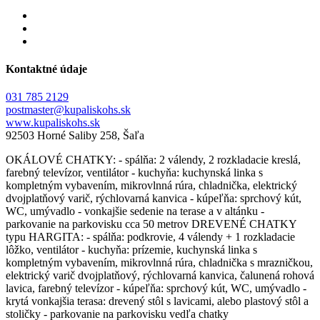
Kontaktné údaje
031 785 2129
postmaster@kupaliskohs.sk
www.kupaliskohs.sk
92503 Horné Saliby 258, Šaľa
OKÁLOVÉ CHATKY: - spálňa: 2 válendy, 2 rozkladacie kreslá,
farebný televízor, ventilátor - kuchyňa: kuchynská linka s
kompletným vybavením, mikrovlnná rúra, chladnička, elektrický
dvojplatňový varič, rýchlovarná kanvica - kúpeľňa: sprchový kút,
WC, umývadlo - vonkajšie sedenie na terase a v altánku -
parkovanie na parkovisku cca 50 metrov DREVENÉ CHATKY
typu HARGITA: - spálňa: podkrovie, 4 válendy + 1 rozkladacie
lôžko, ventilátor - kuchyňa: prízemie, kuchynská linka s
kompletným vybavením, mikrovlnná rúra, chladnička s mrazničkou,
elektrický varič dvojplatňový, rýchlovarná kanvica, čalunená rohová
lavica, farebný televízor - kúpeľňa: sprchový kút, WC, umývadlo -
krytá vonkajšia terasa: drevený stôl s lavicami, alebo plastový stôl a
stoličky - parkovanie na parkovisku vedľa chatky