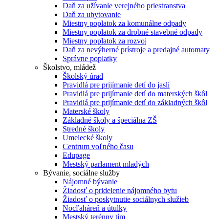
Daň za užívanie verejného priestranstva
Daň za ubytovanie
Miestny poplatok za komunálne odpady
Miestny poplatok za drobné stavebné odpady
Miestny poplatok za rozvoj
Daň za nevýherné prístroje a predajné automaty
Správne poplatky
Školstvo, mládež
Školský úrad
Pravidlá pre prijímanie detí do jaslí
Pravidlá pre prijímanie detí do materských škôl
Pravidlá pre prijímanie detí do základných škôl
Materské školy
Základné školy a špeciálna ZŠ
Stredné školy
Umelecké školy
Centrum voľného času
Edupage
Mestský parlament mladých
Bývanie, sociálne služby
Nájomné bývanie
Žiadosť o pridelenie nájomného bytu
Žiadosť o poskytnutie sociálnych služieb
Nocľaháreň a útulky
Mestský terénny tím