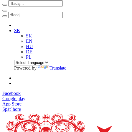
SK
SK
EN
HU
DE
PL
Powered by
Translate
Facebook
Google play
App Store
Späť hore