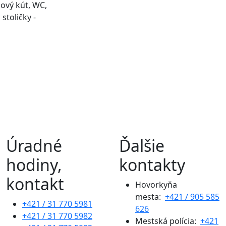
hový kút, WC,
stoličky -
Úradné
Ďalšie
hodiny,
kontakty
kontakt
Hovorkyňa
mesta:
+421 / 905 585
+421 / 31 770 5981
626
+421 / 31 770 5982
Mestská polícia:
+421