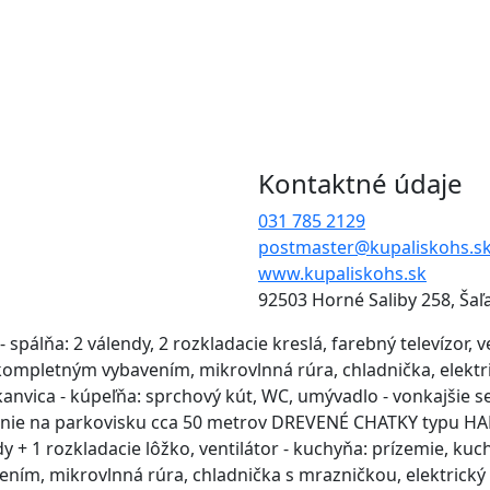
Kontaktné údaje
031 785 2129
postmaster@kupaliskohs.s
www.kupaliskohs.sk
92503 Horné Saliby 258, Šaľ
pálňa: 2 válendy, 2 rozkladacie kreslá, farebný televízor, v
kompletným vybavením, mikrovlnná rúra, chladnička, elektr
kanvica - kúpeľňa: sprchový kút, WC, umývadlo - vonkajšie s
anie na parkovisku cca 50 metrov DREVENÉ CHATKY typu HAR
y + 1 rozkladacie lôžko, ventilátor - kuchyňa: prízemie, kuc
ím, mikrovlnná rúra, chladnička s mrazničkou, elektrický v