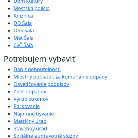
Dom kultúry
Mestská polícia
Knižnica
DD Šaľa
OSS Šaľa
Met Šaľa
CvČ Šaľa
Potrebujem vybaviť
Daň z nehnuteľnosti
Miestny poplatok za komunálne odpady
Osvedčovanie podpisov
Zber odpadov
Výrub stromov
Parkovanie
Nájomné bývanie
Matričný úrad
Stavebný úrad
Sociálne a zdravotné služby