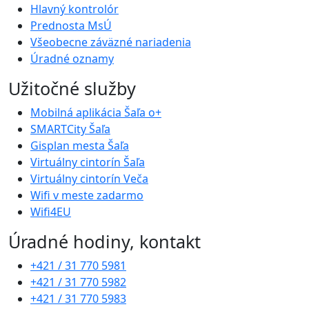
Hlavný kontrolór
Prednosta MsÚ
Všeobecne záväzné nariadenia
Úradné oznamy
Užitočné služby
Mobilná aplikácia Šaľa o+
SMARTCity Šaľa
Gisplan mesta Šaľa
Virtuálny cintorín Šaľa
Virtuálny cintorín Veča
Wifi v meste zadarmo
Wifi4EU
Úradné hodiny, kontakt
+421 / 31 770 5981
+421 / 31 770 5982
+421 / 31 770 5983