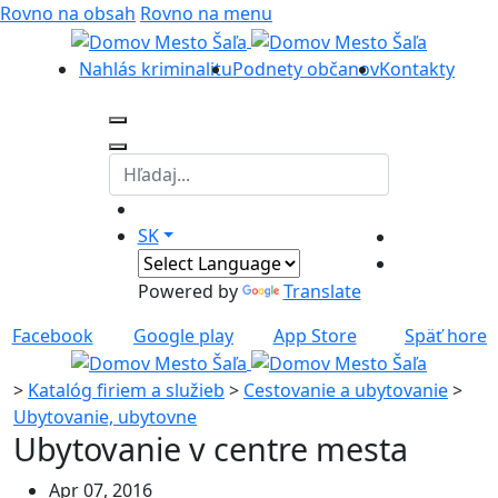
Rovno na obsah
Rovno na menu
Nahlás kriminalitu
Podnety občanov
Kontakty
SK
Powered by
Translate
Facebook
Google play
App Store
Späť hore
>
Katalóg firiem a služieb
>
Cestovanie a ubytovanie
>
Ubytovanie, ubytovne
Ubytovanie v centre mesta
Apr 07, 2016