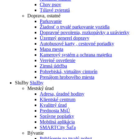
Chov psov
Túlavé zvieratá
Doprava, ostatné
Parkovanie
Žiadosť o trvalé parkovanie vozidla
Dopravné povolenia, rozkopávky a uzávierky
Územný generel dopravy
Autobusové karty , cestovné poriadky
Mapa mesta
Kamerový systém a ochrana majetku
Verejné osvetlenie
Zimná údržba
Pohrebiská, virtuálny cintorín
Prenájom hrobového miesta
Služby
Služby
Mestský úrad
Adresa, úradné hodiny
Klientské centrum
Kvalitný úrad
Prednosta MsÚ
Správne poplatky
Mobilná aplikácia
SMARTCity Šaľa
Bývanie
Prihlásenie na trvalý pobyt