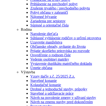
Prihlásenie na prechodný pobyt
Zrušenie trvalého / prechodného pobytu
Pobyt občana v zahraničí
Nájomné bývanie
Zariadenia pre seniorov
Súpisné a orientačné čísla
Rodina
Narodenie dieťaťa
Súhlasné vyhlásenie rodičov o určení otcovstva
Uzavretie manželstva
Občianske obrady, uvítanie do života
Prijatie skoršieho priezviska po rozvode
Osvedčenie o rodnom čísle
Vedenie osobitnej matriky
Vystavenie duplikátu matričného dokladu
Úmrtie občana
Výstavba
Vzory tlačív z.č. 25/2025 Z.z.
Stavebné konanie
Kolaudačné konanie
Drobné a jednoduché stavby, prípojky
Stavebné a udržiavacie práce
Návrh na povolenie zmeny v užívaní stavby
Návrh na zmenu stavby pred dokončením