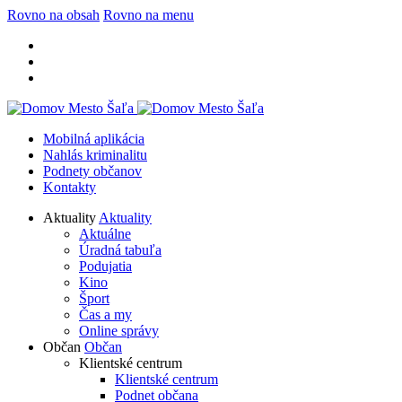
Rovno na obsah
Rovno na menu
Mobilná aplikácia
Nahlás kriminalitu
Podnety občanov
Kontakty
Aktuality
Aktuality
Aktuálne
Úradná tabuľa
Podujatia
Kino
Šport
Čas a my
Online správy
Občan
Občan
Klientské centrum
Klientské centrum
Podnet občana