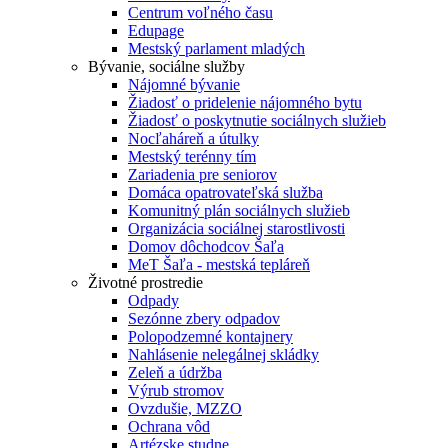
Centrum voľného času
Edupage
Mestský parlament mladých
Bývanie, sociálne služby
Nájomné bývanie
Žiadosť o pridelenie nájomného bytu
Žiadosť o poskytnutie sociálnych služieb
Nocľaháreň a útulky
Mestský terénny tím
Zariadenia pre seniorov
Domáca opatrovateľská služba
Komunitný plán sociálnych služieb
Organizácia sociálnej starostlivosti
Domov dôchodcov Šaľa
MeT Šaľa - mestská tepláreň
Životné prostredie
Odpady
Sezónne zbery odpadov
Polopodzemné kontajnery
Nahlásenie nelegálnej skládky
Zeleň a údržba
Výrub stromov
Ovzdušie, MZZO
Ochrana vôd
Artézske studne