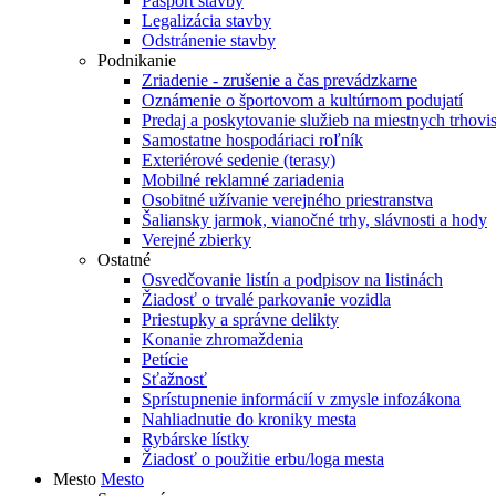
Pasport stavby
Legalizácia stavby
Odstránenie stavby
Podnikanie
Zriadenie - zrušenie a čas prevádzkarne
Oznámenie o športovom a kultúrnom podujatí
Predaj a poskytovanie služieb na miestnych trhovi
Samostatne hospodáriaci roľník
Exteriérové sedenie (terasy)
Mobilné reklamné zariadenia
Osobitné užívanie verejného priestranstva
Šaliansky jarmok, vianočné trhy, slávnosti a hody
Verejné zbierky
Ostatné
Osvedčovanie listín a podpisov na listinách
Žiadosť o trvalé parkovanie vozidla
Priestupky a správne delikty
Konanie zhromaždenia
Petície
Sťažnosť
Sprístupnenie informácií v zmysle infozákona
Nahliadnutie do kroniky mesta
Rybárske lístky
Žiadosť o použitie erbu/loga mesta
Mesto
Mesto