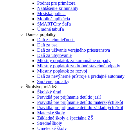
Podnet pre primátora
Nahlásenie kriminality
Mestská polícia
Mobilná aplikácia
SMARTCity Šaľa
Úradná tabuľa
Dane a poplatky
Daň z nehnuteľnosti
Daň za psa
Daň za užívanie verejného priestranstva
Daň za ubytovanie
Miestny poplatok za komunálne odpady
Miestny poplatok za drobné stavebné odpady
Miestny poplatok za rozvoj
Daň za nevýherné prístroje a predajné automaty
Správne poplatky
Školstvo, mládež
Školský úrad
Pravidlá pre prijímanie detí do jaslí
Pravidlá pre prijímanie detí do materských škôl
Pravidlá pre prijímanie detí do základných škôl
Materské školy
Základné školy a špeciálna ZŠ
Stredné školy
Umelecké školy