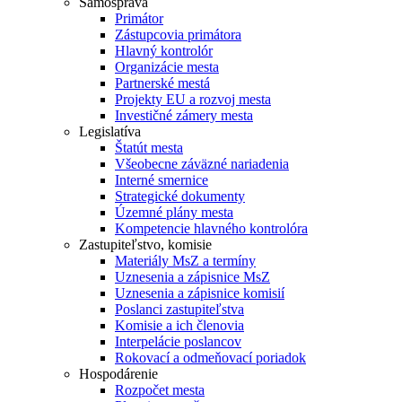
Samospráva
Primátor
Zástupcovia primátora
Hlavný kontrolór
Organizácie mesta
Partnerské mestá
Projekty EU a rozvoj mesta
Investičné zámery mesta
Legislatíva
Štatút mesta
Všeobecne záväzné nariadenia
Interné smernice
Strategické dokumenty
Územné plány mesta
Kompetencie hlavného kontrolóra
Zastupiteľstvo, komisie
Materiály MsZ a termíny
Uznesenia a zápisnice MsZ
Uznesenia a zápisnice komisií
Poslanci zastupiteľstva
Komisie a ich členovia
Interpelácie poslancov
Rokovací a odmeňovací poriadok
Hospodárenie
Rozpočet mesta