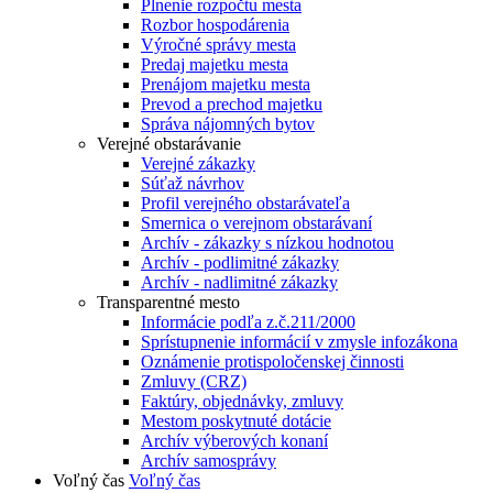
Plnenie rozpočtu mesta
Rozbor hospodárenia
Výročné správy mesta
Predaj majetku mesta
Prenájom majetku mesta
Prevod a prechod majetku
Správa nájomných bytov
Verejné obstarávanie
Verejné zákazky
Súťaž návrhov
Profil verejného obstarávateľa
Smernica o verejnom obstarávaní
Archív - zákazky s nízkou hodnotou
Archív - podlimitné zákazky
Archív - nadlimitné zákazky
Transparentné mesto
Informácie podľa z.č.211/2000
Sprístupnenie informácií v zmysle infozákona
Oznámenie protispoločenskej činnosti
Zmluvy (CRZ)
Faktúry, objednávky, zmluvy
Mestom poskytnuté dotácie
Archív výberových konaní
Archív samosprávy
Voľný čas
Voľný čas