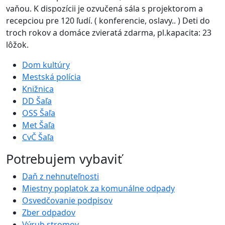
vaňou. K dispozícii je ozvučená sála s projektorom a
recepciou pre 120 ľudí. ( konferencie, oslavy.. ) Deti do
troch rokov a domáce zvieratá zdarma, pl.kapacita: 23
lôžok.
Dom kultúry
Mestská polícia
Knižnica
DD Šaľa
OSS Šaľa
Met Šaľa
CvČ Šaľa
Potrebujem vybaviť
Daň z nehnuteľnosti
Miestny poplatok za komunálne odpady
Osvedčovanie podpisov
Zber odpadov
Výrub stromov