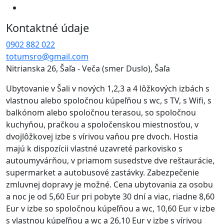
Kontaktné údaje
0902 882 022
totumsro@gmail.com
Nitrianska 26, Šaľa - Veča (smer Duslo), Šaľa
Ubytovanie v Šali v nových 1,2,3 a 4 lôžkových izbách s
vlastnou alebo spoločnou kúpeľňou s wc, s TV, s Wifi, s
balkónom alebo spoločnou terasou, so spoločnou
kuchyňou, pračkou a spoločenskou miestnosťou, v
dvojlôžkovej izbe s vírivou vaňou pre dvoch. Hostia
majú k dispozícii vlastné uzavreté parkovisko s
autoumyvárňou, v priamom susedstve dve reštaurácie,
supermarket a autobusové zastávky. Zabezpečenie
zmluvnej dopravy je možné. Cena ubytovania za osobu
a noc je od 5,60 Eur pri pobyte 30 dní a viac, riadne 8,60
Eur v izbe so spoločnou kúpeľňou a wc, 10,60 Eur v izbe
s vlastnou kúpeľňou a wc a 26,10 Eur v izbe s vírivou