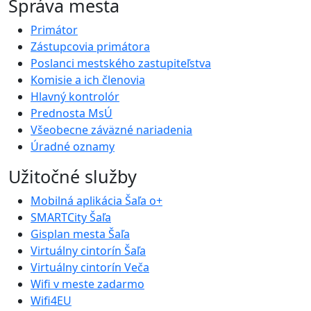
Správa mesta
Primátor
Zástupcovia primátora
Poslanci mestského zastupiteľstva
Komisie a ich členovia
Hlavný kontrolór
Prednosta MsÚ
Všeobecne záväzné nariadenia
Úradné oznamy
Užitočné služby
Mobilná aplikácia Šaľa o+
SMARTCity Šaľa
Gisplan mesta Šaľa
Virtuálny cintorín Šaľa
Virtuálny cintorín Veča
Wifi v meste zadarmo
Wifi4EU