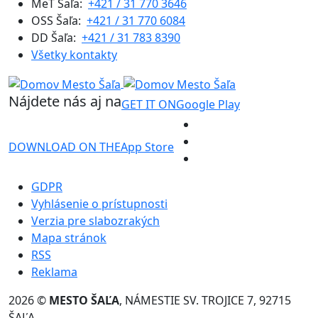
MeT Šaľa:
+421 / 31 770 3646
OSS Šaľa:
+421 / 31 770 6084
DD Šaľa:
+421 / 31 783 8390
Všetky kontakty
Nájdete nás aj na
GET IT ON
Google Play
DOWNLOAD ON THE
App Store
GDPR
Vyhlásenie o prístupnosti
Verzia pre slabozrakých
Mapa stránok
RSS
Reklama
2026 ©
MESTO ŠAĽA
, NÁMESTIE SV. TROJICE 7, 92715
ŠAĽA