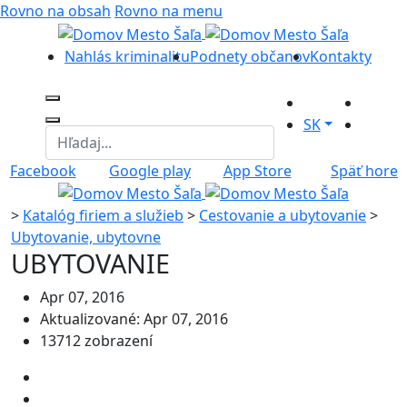
Rovno na obsah
Rovno na menu
Nahlás kriminalitu
Podnety občanov
Kontakty
SK
Facebook
Google play
App Store
Späť hore
>
Katalóg firiem a služieb
>
Cestovanie a ubytovanie
>
Ubytovanie, ubytovne
UBYTOVANIE
Apr 07, 2016
Aktualizované: Apr 07, 2016
13712 zobrazení