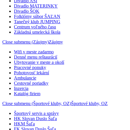
Divadlo ASI
Divadlo MATERINKY
Divadlo ŠOK
Folklórny súbor ŠAĽAN
Tanečný klub JUMPING
Centrum voľného času
Základná umelecká škola
Close submenu (Záujmy)
Záujmy
Wifi v meste zadarmo
Denné menu reštaurácií
Ubytovanie v meste a okolí
Pracovné ponuky
Pohotovosť lekární
Ambulancie
Cestovné poriadky
Inzercia
Katalóg firiem
Close submenu (Športové kluby, OZ)
Športové kluby, OZ
Športový servis a správy
HK Slovan Duslo Šaľa
HKM Šaľa
FK Slovan Duslo Šaľa