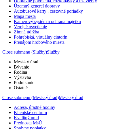
Dopravné povolenia, rozkopávky a uzávierky
Územný generel dopravy
Autobusové karty , cestovné poriadky
Mapa mesta
Kamerový systém a ochrana majetku
Verejné osvetlenie
Zimná údržba
Pohrebiská, virtuálny cintorín
Prenájom hrobového miesta
Close submenu (Služby)
Služby
Mestský úrad
Bývanie
Rodina
Výstavba
Podnikanie
Ostatné
Close submenu (Mestský úrad)
Mestský úrad
Adresa, úradné hodiny
Klientské centrum
Kvalitný úrad
Prednosta MsÚ
Správne poplatky