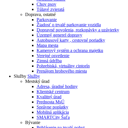
Chov psov
Túlavé zvieratá
Doprava, ostatné
Parkovanie
Žiadosť o trvalé parkovanie vozidla
Dopravné povolenia, rozkopávky a uzávierky
Územný generel dopravy
Autobusové karty , cestovné poriadky
Mapa mesta
Kamerový systém a ochrana majetku
Verejné osvetlenie
Zimná údržba
Pohrebiská, virtuálny cintorín
Prenájom hrobového miesta
Služby
Služby
Mestský úrad
Adresa, úradné hodiny
Klientské centrum
Kvalitný úrad
Prednosta MsÚ
Správne poplatky
Mobilná aplikácia
SMARTCity Šaľa
Bývanie
Prihlásenie na trvalý pobyt