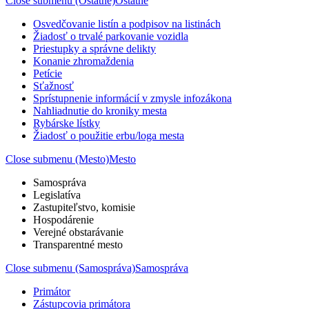
Close submenu (Ostatné)
Ostatné
Osvedčovanie listín a podpisov na listinách
Žiadosť o trvalé parkovanie vozidla
Priestupky a správne delikty
Konanie zhromaždenia
Petície
Sťažnosť
Sprístupnenie informácií v zmysle infozákona
Nahliadnutie do kroniky mesta
Rybárske lístky
Žiadosť o použitie erbu/loga mesta
Close submenu (Mesto)
Mesto
Samospráva
Legislatíva
Zastupiteľstvo, komisie
Hospodárenie
Verejné obstarávanie
Transparentné mesto
Close submenu (Samospráva)
Samospráva
Primátor
Zástupcovia primátora