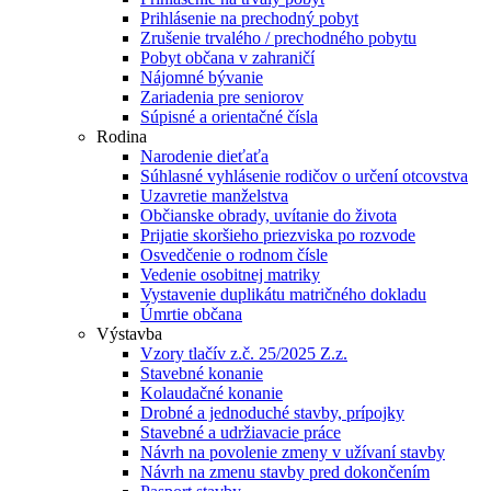
Prihlásenie na prechodný pobyt
Zrušenie trvalého / prechodného pobytu
Pobyt občana v zahraničí
Nájomné bývanie
Zariadenia pre seniorov
Súpisné a orientačné čísla
Rodina
Narodenie dieťaťa
Súhlasné vyhlásenie rodičov o určení otcovstva
Uzavretie manželstva
Občianske obrady, uvítanie do života
Prijatie skoršieho priezviska po rozvode
Osvedčenie o rodnom čísle
Vedenie osobitnej matriky
Vystavenie duplikátu matričného dokladu
Úmrtie občana
Výstavba
Vzory tlačív z.č. 25/2025 Z.z.
Stavebné konanie
Kolaudačné konanie
Drobné a jednoduché stavby, prípojky
Stavebné a udržiavacie práce
Návrh na povolenie zmeny v užívaní stavby
Návrh na zmenu stavby pred dokončením