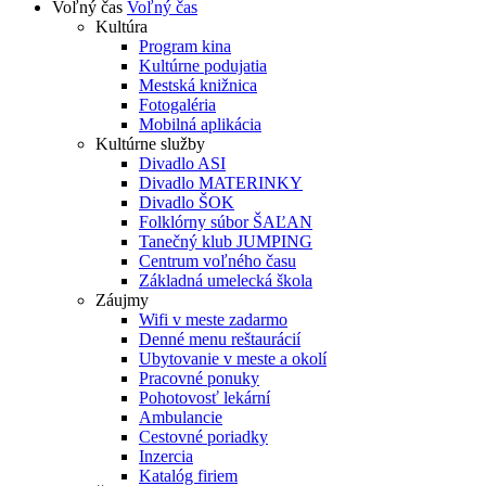
Voľný čas
Voľný čas
Kultúra
Program kina
Kultúrne podujatia
Mestská knižnica
Fotogaléria
Mobilná aplikácia
Kultúrne služby
Divadlo ASI
Divadlo MATERINKY
Divadlo ŠOK
Folklórny súbor ŠAĽAN
Tanečný klub JUMPING
Centrum voľného času
Základná umelecká škola
Záujmy
Wifi v meste zadarmo
Denné menu reštaurácií
Ubytovanie v meste a okolí
Pracovné ponuky
Pohotovosť lekární
Ambulancie
Cestovné poriadky
Inzercia
Katalóg firiem