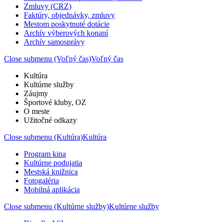
Zmluvy (CRZ)
Faktúry, objednávky, zmluvy
Mestom poskytnuté dotácie
Archív výberových konaní
Archív samosprávy
Close submenu (Voľný čas)
Voľný čas
Kultúra
Kultúrne služby
Záujmy
Športové kluby, OZ
O meste
Užitočné odkazy
Close submenu (Kultúra)
Kultúra
Program kina
Kultúrne podujatia
Mestská knižnica
Fotogaléria
Mobilná aplikácia
Close submenu (Kultúrne služby)
Kultúrne služby