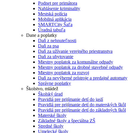
Podnet pre primátora
Nahlásenie kriminality
Mestská polícia
Mobilná aplikácia
SMARTCity Šaľa
Úradná tabuľa
Dane a poplatky
Daň z nehnuteľnosti
Daň za psa
Daň za užívanie verejného priestranstva
Daň za ubytovanie
Miestny poplatok za komunálne odpady
Miestny poplatok za drobné stavebné odpady
Miestny poplatok za rozvoj
Daň za nevýherné prístroje a predajné automaty
Správne poplatky
Školstvo, mládež
Školský úrad
Pravidlá pre prijímanie detí do jaslí
Pravidlá pre prijímanie detí do materských škôl
Pravidlá pre prijímanie detí do základných škôl
Materské školy
Základné školy a špeciálna ZŠ
Stredné školy
Umelecké školy