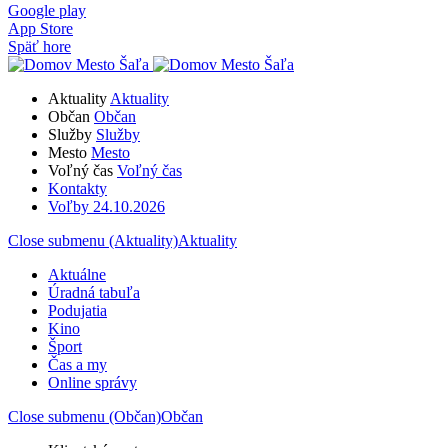
Google play
App Store
Späť hore
Aktuality
Aktuality
Občan
Občan
Služby
Služby
Mesto
Mesto
Voľný čas
Voľný čas
Kontakty
Voľby 24.10.2026
Close submenu (Aktuality)
Aktuality
Aktuálne
Úradná tabuľa
Podujatia
Kino
Šport
Čas a my
Online správy
Close submenu (Občan)
Občan