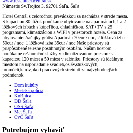
www.restauraciacentral.sk
Námestie Sv.Trojice 3, 92701 Šaľa, Šaľa
Hotel Centrál s celoročnou prevádzkou sa nachádza v strede mesta.
S kapacitou 80 lôžok ponúkame ubytovanie na apartmánoch,1 a 2
lôžkových izbách s kúpeľňou, chladničkou, SAT+TV s 25
programami, klimatizáciou a WIFI v priestoroch hotela. Cena za
ubytovanie: /raňajky grátis/ Apartmán 70eur / noc, 2 lôžková izba
50eur / noc, 1 lôžková izba 35eur / noc Naše priestory sú
prispôsobené telesne postihnutým osobám. Našim hosťom
ponúkame reštauračné služby v klimatizovanom priestore s
kapacitou 120 miest a 50 miest v salóniku. Priestory sú ideálnym
miestom na usporiadanie svadieb,osláv,stužkových,
promócií,karov,ako i pracovných stretnutí za najvýhodnejších
podmienok.
Dom kultúry
Mestská polícia
Knižnica
DD Šaľa
OSS Šaľa
Met Šaľa
CvČ Šaľa
Potrebujem vybaviť