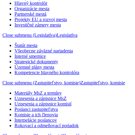
Hlavný kontrolór
Organizácie mesta
Partnerské mestá
Projekty EU a rozvoj mesta
Investičné zámery mesta
Close submenu (Legislatíva)
Legislatíva
Štatút mesta
Všeobecne záväzné nariadenia
Interné smernice
Strategické dokumenty
Územné plány mesta
Kompetencie hlavného kontrolóra
Close submenu (Zastupiteľstvo, komisie)
Zastupiteľstvo, komisie
Materiály MsZ a termíny
Uznesenia a zápisnice MsZ
Uznesenia a zápisnice komisií
Poslanci zastupiteľstva
Komisie a ich členovia
Interpelácie poslancov
Rokovací a odmeňovací poriadok