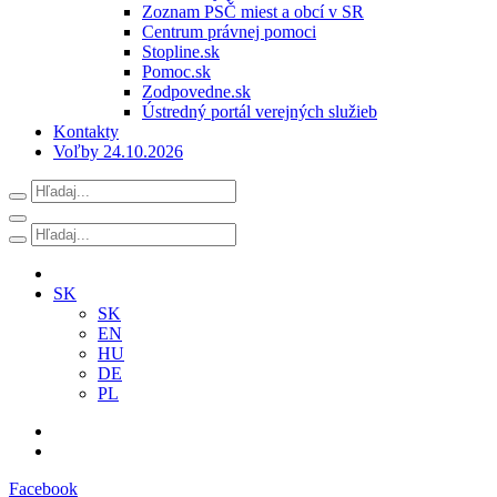
Zoznam PSČ miest a obcí v SR
Centrum právnej pomoci
Stopline.sk
Pomoc.sk
Zodpovedne.sk
Ústredný portál verejných služieb
Kontakty
Voľby 24.10.2026
SK
SK
EN
HU
DE
PL
Facebook