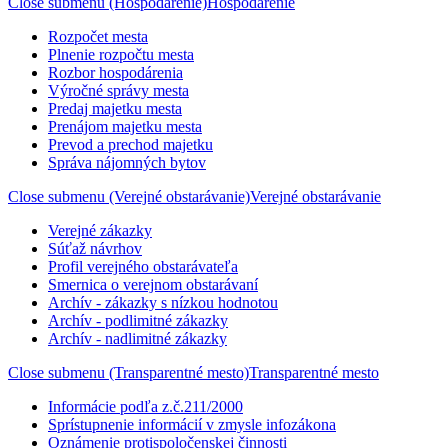
Close submenu (Hospodárenie)
Hospodárenie
Rozpočet mesta
Plnenie rozpočtu mesta
Rozbor hospodárenia
Výročné správy mesta
Predaj majetku mesta
Prenájom majetku mesta
Prevod a prechod majetku
Správa nájomných bytov
Close submenu (Verejné obstarávanie)
Verejné obstarávanie
Verejné zákazky
Súťaž návrhov
Profil verejného obstarávateľa
Smernica o verejnom obstarávaní
Archív - zákazky s nízkou hodnotou
Archív - podlimitné zákazky
Archív - nadlimitné zákazky
Close submenu (Transparentné mesto)
Transparentné mesto
Informácie podľa z.č.211/2000
Sprístupnenie informácií v zmysle infozákona
Oznámenie protispoločenskej činnosti