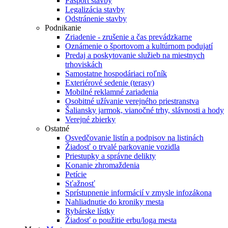
Pasport stavby
Legalizácia stavby
Odstránenie stavby
Podnikanie
Zriadenie - zrušenie a čas prevádzkarne
Oznámenie o športovom a kultúrnom podujatí
Predaj a poskytovanie služieb na miestnych
trhoviskách
Samostatne hospodáriaci roľník
Exteriérové sedenie (terasy)
Mobilné reklamné zariadenia
Osobitné užívanie verejného priestranstva
Šaliansky jarmok, vianočné trhy, slávnosti a hody
Verejné zbierky
Ostatné
Osvedčovanie listín a podpisov na listinách
Žiadosť o trvalé parkovanie vozidla
Priestupky a správne delikty
Konanie zhromaždenia
Petície
Sťažnosť
Sprístupnenie informácií v zmysle infozákona
Nahliadnutie do kroniky mesta
Rybárske lístky
Žiadosť o použitie erbu/loga mesta