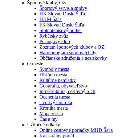
Športové kluby, OZ
Športový servis a správy
HK Slovan Duslo Šaľa
HKM Šaľa
FK Slovan Duslo Šaľa
Stolnotenisový oddiel
Rybársky zväz
Petangový klub
Zoznam športových klubov a OZ
Harmonogram športovej haly
Občianske združenia a neziskovky
O meste
Symboly mesta
História mesta
Kultúrne pamiatky
Geografia, obyvateľstvo
Infraštruktúra, cestovný ruch
Ocenenia mesta
Tvorivý čin roka
Kronika mesta
Mapa mesta
Čas a my
Užitočné odkazy
Online cestovné poriadky MHD Šaľa
Katastrálny portál