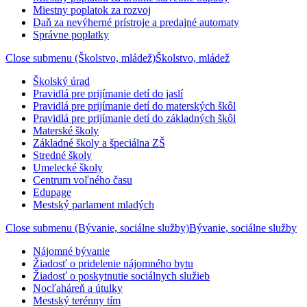
Miestny poplatok za rozvoj
Daň za nevýherné prístroje a predajné automaty
Správne poplatky
Close submenu (Školstvo, mládež)
Školstvo, mládež
Školský úrad
Pravidlá pre prijímanie detí do jaslí
Pravidlá pre prijímanie detí do materských škôl
Pravidlá pre prijímanie detí do základných škôl
Materské školy
Základné školy a špeciálna ZŠ
Stredné školy
Umelecké školy
Centrum voľného času
Edupage
Mestský parlament mladých
Close submenu (Bývanie, sociálne služby)
Bývanie, sociálne služby
Nájomné bývanie
Žiadosť o pridelenie nájomného bytu
Žiadosť o poskytnutie sociálnych služieb
Nocľaháreň a útulky
Mestský terénny tím