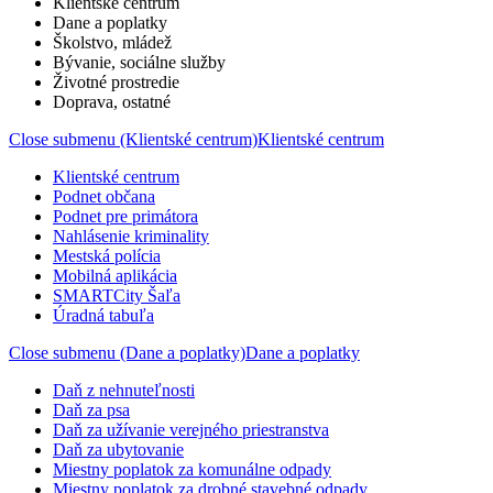
Klientské centrum
Dane a poplatky
Školstvo, mládež
Bývanie, sociálne služby
Životné prostredie
Doprava, ostatné
Close submenu (Klientské centrum)
Klientské centrum
Klientské centrum
Podnet občana
Podnet pre primátora
Nahlásenie kriminality
Mestská polícia
Mobilná aplikácia
SMARTCity Šaľa
Úradná tabuľa
Close submenu (Dane a poplatky)
Dane a poplatky
Daň z nehnuteľnosti
Daň za psa
Daň za užívanie verejného priestranstva
Daň za ubytovanie
Miestny poplatok za komunálne odpady
Miestny poplatok za drobné stavebné odpady