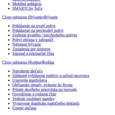
Mobilná aplikácia
SMARTCity Šaľa
Close submenu (Bývanie)
Bývanie
Prihlásenie na trvalý pobyt
Prihlásenie na prechodný pobyt
Zrušenie trvalého / prechodného pobytu
Pobyt občana v zahraničí
Nájomné bývanie
Zariadenia pre seniorov
Súpisné a orientačné čísla
Close submenu (Rodina)
Rodina
Narodenie dieťaťa
Súhlasné vyhlásenie rodičov o určení otcovstva
Uzavretie manželstva
Občianske obrady, uvítanie do života
Prijatie skoršieho priezviska po rozvode
Osvedčenie o rodnom čísle
Vedenie osobitnej matriky
Vystavenie duplikátu matričného dokladu
Úmrtie občana