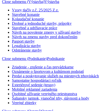
Close submenu (Výstavba)
Výstavba
Vzory tlačív z.č. 25/2025 Z.z.
Stavebné konanie
Kolaudačné konanie
Drobné a jednoduché stavby, prípojky
Stavebné a udržiavacie práce
Návrh na povolenie zmeny v užívaní stavby
Návrh na zmenu stavby pred dokončením
Pasport stavby
Legalizácia stavby
Odstránenie stavby
Close submenu (Podnikanie)
Podnikanie
Zriadenie - zrušenie a čas prevádzkarne
Oznámenie o športovom a kultúrnom podujatí
Predaj a poskytovanie služieb na miestnych trhoviskách
Samostatne hospodáriaci roľník
Exteriérové sedenie (terasy)
Mobilné reklamné zariadenia
Osobitné užívanie verejného priestranstva
Šaliansky jarmok, vianočné trhy, slávnosti a hody
Verejné zbierky