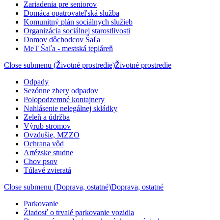
Zariadenia pre seniorov
Domáca opatrovateľská služba
Komunitný plán sociálnych služieb
Organizácia sociálnej starostlivosti
Domov dôchodcov Šaľa
MeT Šaľa - mestská tepláreň
Close submenu (Životné prostredie)
Životné prostredie
Odpady
Sezónne zbery odpadov
Polopodzemné kontajnery
Nahlásenie nelegálnej skládky
Zeleň a údržba
Výrub stromov
Ovzdušie, MZZO
Ochrana vôd
Artézske studne
Chov psov
Túlavé zvieratá
Close submenu (Doprava, ostatné)
Doprava, ostatné
Parkovanie
Žiadosť o trvalé parkovanie vozidla