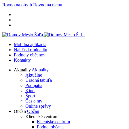
Rovno na obsah
Rovno na menu
Mobilná aplikácia
Nahlás kriminalitu
Podnety občanov
Kontakty
Aktuality
Aktuality
Aktuálne
Úradná tabuľa
Podujatia
Kino
Šport
Čas a my
Online správy
Občan
Občan
Klientské centrum
Klientské centrum
Podnet občana