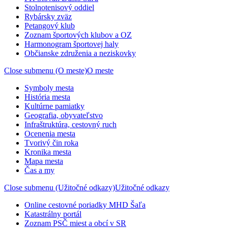
Stolnotenisový oddiel
Rybársky zväz
Petangový klub
Zoznam športových klubov a OZ
Harmonogram športovej haly
Občianske združenia a neziskovky
Close submenu (O meste)
O meste
Symboly mesta
História mesta
Kultúrne pamiatky
Geografia, obyvateľstvo
Infraštruktúra, cestovný ruch
Ocenenia mesta
Tvorivý čin roka
Kronika mesta
Mapa mesta
Čas a my
Close submenu (Užitočné odkazy)
Užitočné odkazy
Online cestovné poriadky MHD Šaľa
Katastrálny portál
Zoznam PSČ miest a obcí v SR