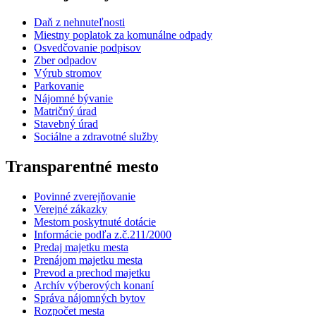
Daň z nehnuteľnosti
Miestny poplatok za komunálne odpady
Osvedčovanie podpisov
Zber odpadov
Výrub stromov
Parkovanie
Nájomné bývanie
Matričný úrad
Stavebný úrad
Sociálne a zdravotné služby
Transparentné mesto
Povinné zverejňovanie
Verejné zákazky
Mestom poskytnuté dotácie
Informácie podľa z.č.211/2000
Predaj majetku mesta
Prenájom majetku mesta
Prevod a prechod majetku
Archív výberových konaní
Správa nájomných bytov
Rozpočet mesta