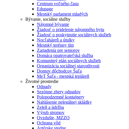
Centrum voľného času
Edupage
Mestský parlament mladých
Bývanie, sociálne služby
Nájomné bývanie
Žiadosť o pridelenie nájomného bytu
Žiadosť o poskytnutie sociálnych služieb
Nocľaháreň a útulky
Mestský terénny tím
Zariadenia pre seniorov
Domáca opatrovateľská služba
Komunitný plán sociálnych služieb
Organizácia sociálnej starostlivosti
Domov dôchodcov Šaľa
MeT Šaľa - mestská tepláreň
Životné prostredie
Odpady
Sezónne zbery odpadov
Polopodzemné kontajnery
Nahlásenie nelegálnej skládky
Zeleň a údržba
Výrub stromov
Ovzdušie, MZZO
Ochrana vôd
Artézske studne