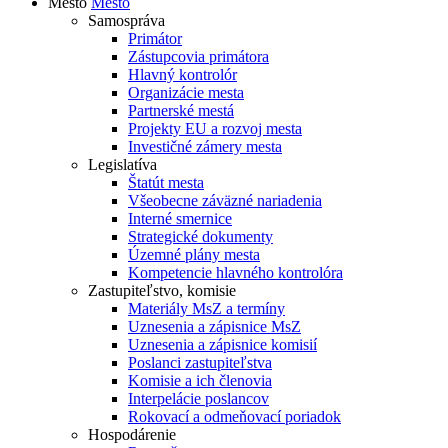
Mesto
Mesto
Samospráva
Primátor
Zástupcovia primátora
Hlavný kontrolór
Organizácie mesta
Partnerské mestá
Projekty EU a rozvoj mesta
Investičné zámery mesta
Legislatíva
Štatút mesta
Všeobecne záväzné nariadenia
Interné smernice
Strategické dokumenty
Územné plány mesta
Kompetencie hlavného kontrolóra
Zastupiteľstvo, komisie
Materiály MsZ a termíny
Uznesenia a zápisnice MsZ
Uznesenia a zápisnice komisií
Poslanci zastupiteľstva
Komisie a ich členovia
Interpelácie poslancov
Rokovací a odmeňovací poriadok
Hospodárenie