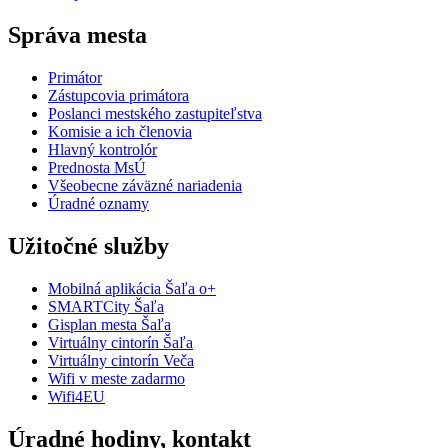
Správa mesta
Primátor
Zástupcovia primátora
Poslanci mestského zastupiteľstva
Komisie a ich členovia
Hlavný kontrolór
Prednosta MsÚ
Všeobecne záväzné nariadenia
Úradné oznamy
Užitočné služby
Mobilná aplikácia Šaľa o+
SMARTCity Šaľa
Gisplan mesta Šaľa
Virtuálny cintorín Šaľa
Virtuálny cintorín Veča
Wifi v meste zadarmo
Wifi4EU
Úradné hodiny, kontakt