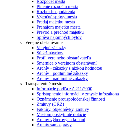
Rozpočet mesta
Plnenie rozpočtu mesta
Rozbor hospodárenia
Výročné správy mesta
Predaj majetku mesta
Prenájom majetku mesta
Prevod a prechod majetku
Správa nájomných bytov
Verejné obstarávanie
Verejné zákazky
Súťaž návrhov
Profil verejného obstarávateľa
Smernica o verejnom obstarávaní
Archív - zákazky s nízkou hodnotou
Archív - podlimitné zákazky
Archív - nadlimitné zákazky
Transparentné mesto
Informácie podľa z.č.211/2000
Sprístupnenie informácií v zmysle infozákona
Oznámenie protispoločenskej činnosti
Zmluvy (CRZ)
Faktúry, objednávky, zmluvy
Mestom poskytnuté dotácie
Archív výberových konaní
Archív samosprávy