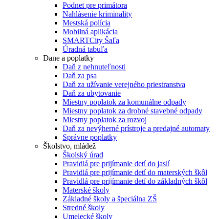
Podnet pre primátora
Nahlásenie kriminality
Mestská polícia
Mobilná aplikácia
SMARTCity Šaľa
Úradná tabuľa
Dane a poplatky
Daň z nehnuteľnosti
Daň za psa
Daň za užívanie verejného priestranstva
Daň za ubytovanie
Miestny poplatok za komunálne odpady
Miestny poplatok za drobné stavebné odpady
Miestny poplatok za rozvoj
Daň za nevýherné prístroje a predajné automaty
Správne poplatky
Školstvo, mládež
Školský úrad
Pravidlá pre prijímanie detí do jaslí
Pravidlá pre prijímanie detí do materských škôl
Pravidlá pre prijímanie detí do základných škôl
Materské školy
Základné školy a špeciálna ZŠ
Stredné školy
Umelecké školy