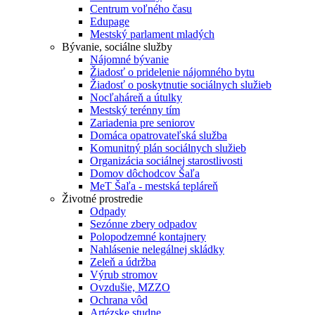
Centrum voľného času
Edupage
Mestský parlament mladých
Bývanie, sociálne služby
Nájomné bývanie
Žiadosť o pridelenie nájomného bytu
Žiadosť o poskytnutie sociálnych služieb
Nocľaháreň a útulky
Mestský terénny tím
Zariadenia pre seniorov
Domáca opatrovateľská služba
Komunitný plán sociálnych služieb
Organizácia sociálnej starostlivosti
Domov dôchodcov Šaľa
MeT Šaľa - mestská tepláreň
Životné prostredie
Odpady
Sezónne zbery odpadov
Polopodzemné kontajnery
Nahlásenie nelegálnej skládky
Zeleň a údržba
Výrub stromov
Ovzdušie, MZZO
Ochrana vôd
Artézske studne