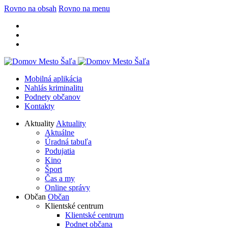
Rovno na obsah
Rovno na menu
Mobilná aplikácia
Nahlás kriminalitu
Podnety občanov
Kontakty
Aktuality
Aktuality
Aktuálne
Úradná tabuľa
Podujatia
Kino
Šport
Čas a my
Online správy
Občan
Občan
Klientské centrum
Klientské centrum
Podnet občana