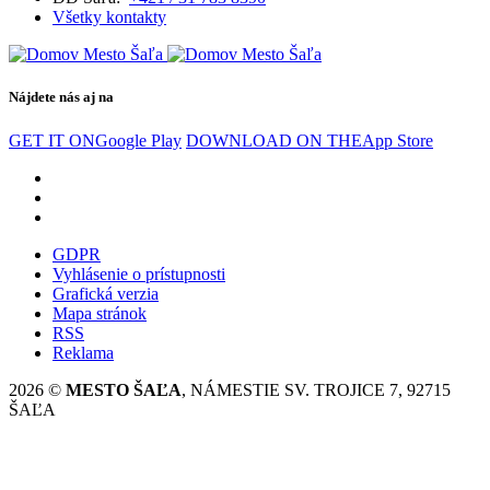
Všetky kontakty
Nájdete nás aj na
GET IT ON
Google Play
DOWNLOAD ON THE
App Store
GDPR
Vyhlásenie o prístupnosti
Grafická verzia
Mapa stránok
RSS
Reklama
2026 ©
MESTO ŠAĽA
, NÁMESTIE SV. TROJICE 7, 92715
ŠAĽA