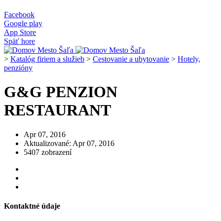
Facebook
Google play
App Store
Späť hore
>
Katalóg firiem a služieb
>
Cestovanie a ubytovanie
>
Hotely,
penzióny
G&G PENZION
RESTAURANT
Apr 07, 2016
Aktualizované: Apr 07, 2016
5407 zobrazení
Kontaktné údaje