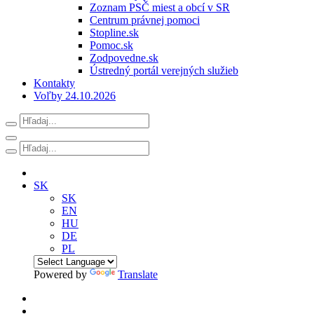
Zoznam PSČ miest a obcí v SR
Centrum právnej pomoci
Stopline.sk
Pomoc.sk
Zodpovedne.sk
Ústredný portál verejných služieb
Kontakty
Voľby 24.10.2026
SK
SK
EN
HU
DE
PL
Powered by
Translate