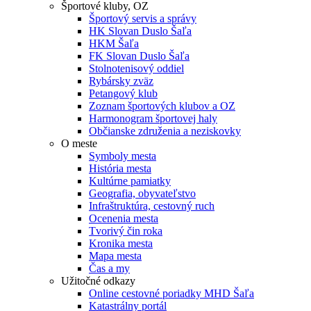
Športové kluby, OZ
Športový servis a správy
HK Slovan Duslo Šaľa
HKM Šaľa
FK Slovan Duslo Šaľa
Stolnotenisový oddiel
Rybársky zväz
Petangový klub
Zoznam športových klubov a OZ
Harmonogram športovej haly
Občianske združenia a neziskovky
O meste
Symboly mesta
História mesta
Kultúrne pamiatky
Geografia, obyvateľstvo
Infraštruktúra, cestovný ruch
Ocenenia mesta
Tvorivý čin roka
Kronika mesta
Mapa mesta
Čas a my
Užitočné odkazy
Online cestovné poriadky MHD Šaľa
Katastrálny portál