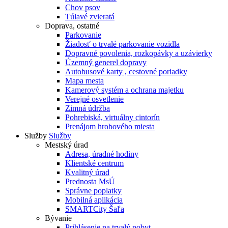
Chov psov
Túlavé zvieratá
Doprava, ostatné
Parkovanie
Žiadosť o trvalé parkovanie vozidla
Dopravné povolenia, rozkopávky a uzávierky
Územný generel dopravy
Autobusové karty , cestovné poriadky
Mapa mesta
Kamerový systém a ochrana majetku
Verejné osvetlenie
Zimná údržba
Pohrebiská, virtuálny cintorín
Prenájom hrobového miesta
Služby
Služby
Mestský úrad
Adresa, úradné hodiny
Klientské centrum
Kvalitný úrad
Prednosta MsÚ
Správne poplatky
Mobilná aplikácia
SMARTCity Šaľa
Bývanie
Prihlásenie na trvalý pobyt