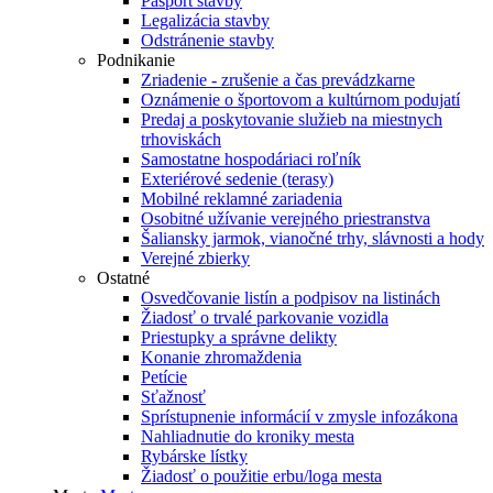
Pasport stavby
Legalizácia stavby
Odstránenie stavby
Podnikanie
Zriadenie - zrušenie a čas prevádzkarne
Oznámenie o športovom a kultúrnom podujatí
Predaj a poskytovanie služieb na miestnych
trhoviskách
Samostatne hospodáriaci roľník
Exteriérové sedenie (terasy)
Mobilné reklamné zariadenia
Osobitné užívanie verejného priestranstva
Šaliansky jarmok, vianočné trhy, slávnosti a hody
Verejné zbierky
Ostatné
Osvedčovanie listín a podpisov na listinách
Žiadosť o trvalé parkovanie vozidla
Priestupky a správne delikty
Konanie zhromaždenia
Petície
Sťažnosť
Sprístupnenie informácií v zmysle infozákona
Nahliadnutie do kroniky mesta
Rybárske lístky
Žiadosť o použitie erbu/loga mesta