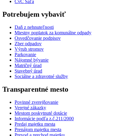
CvČ Šaľa
Potrebujem vybaviť
Daň z nehnuteľnosti
Miestny poplatok za komunálne odpady
Osvedčovanie podpisov
Zber odpadov
Výrub stromov
Parkovanie
Nájomné bývanie
Matričný úrad
Stavebný úrad
Sociálne a zdravotné služby
Transparentné mesto
Povinné zverejňovanie
Verejné zákazky
Mestom poskytnuté dotácie
Informácie podľa z.č.211/2000
Predaj majetku mesta
Prenájom majetku mesta
Prevod a prechod majetku