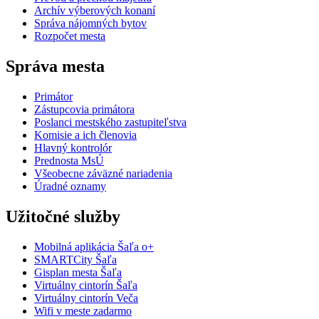
Archív výberových konaní
Správa nájomných bytov
Rozpočet mesta
Správa mesta
Primátor
Zástupcovia primátora
Poslanci mestského zastupiteľstva
Komisie a ich členovia
Hlavný kontrolór
Prednosta MsÚ
Všeobecne záväzné nariadenia
Úradné oznamy
Užitočné služby
Mobilná aplikácia Šaľa o+
SMARTCity Šaľa
Gisplan mesta Šaľa
Virtuálny cintorín Šaľa
Virtuálny cintorín Veča
Wifi v meste zadarmo