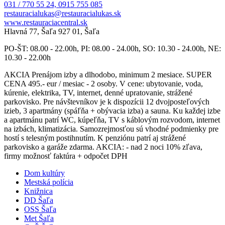
031 / 770 55 24, 0915 755 085
restauracialukas@restauracialukas.sk
www.restauraciacentral.sk
Hlavná 77, Šaľa 927 01, Šaľa
PO-ŠT: 08.00 - 22.00h, PI: 08.00 - 24.00h, SO: 10.30 - 24.00h, NE:
10.30 - 22.00h
AKCIA Prenájom izby a dlhodobo, minimum 2 mesiace. SUPER
CENA 495.- eur / mesiac - 2 osoby. V cene: ubytovanie, voda,
kúrenie, elektrika, TV, internet, denné upratovanie, strážené
parkovisko. Pre návštevníkov je k dispozícii 12 dvojposteľových
izieb, 3 apartmány (spáľňa + obývacia izba) a sauna. Ku každej izbe
a apartmánu patrí WC, kúpeľňa, TV s káblovým rozvodom, internet
na izbách, klimatizácia. Samozrejmosťou sú vhodné podmienky pre
hostí s telesným postihnutím. K penziónu patrí aj strážené
parkovisko a garáže zdarma. AKCIA: - nad 2 noci 10% zľava,
firmy možnosť faktúra + odpočet DPH
Dom kultúry
Mestská polícia
Knižnica
DD Šaľa
OSS Šaľa
Met Šaľa