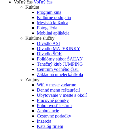
Voľný čas
Voľný čas
Kultúra
Program kina
Kultúrne podujatia
Mestská knižnica
Fotogaléria
Mobilná aplikácia
Kultúrne služby
Divadlo ASI
Divadlo MATERINKY
Divadlo ŠOK
Folklórny súbor ŠAĽAN
Tanečný klub JUMPING
Centrum voľného času
Základná umelecká škola
Záujmy
Wifi v meste zadarmo
Denné menu reštaurácií
Ubytovanie v meste a okolí
Pracovné ponuky
Pohotovosť lekární
Ambulancie
Cestovné poriadky
Inzercia
Katalóg firiem