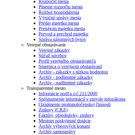
Rozpočet mesta
Plnenie rozpočtu mesta
Rozbor hospodárenia
Výročné správy mesta
Predaj majetku mesta
Prenájom majetku mesta
Prevod a prechod majetku
Správa nájomných bytov
Verejné obstarávanie
Verejné zákazky
Súťaž návrhov
Profil verejného obstarávateľa
Smernica o verejnom obstarávaní
Archív - zákazky s nízkou hodnotou
Archív - podlimitné zákazky
Archív - nadlimitné zákazky
Transparentné mesto
Informácie podľa z.č.211/2000
Sprístupnenie informácií v zmysle infozákona
Oznámenie protispoločenskej činnosti
Zmluvy (CRZ)
Faktúry, objednávky, zmluvy
Mestom poskytnuté dotácie
Archív výberových konaní
Archív samosprávy