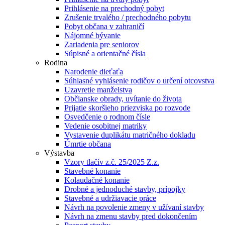
Prihlásenie na prechodný pobyt
Zrušenie trvalého / prechodného pobytu
Pobyt občana v zahraničí
Nájomné bývanie
Zariadenia pre seniorov
Súpisné a orientačné čísla
Rodina
Narodenie dieťaťa
Súhlasné vyhlásenie rodičov o určení otcovstva
Uzavretie manželstva
Občianske obrady, uvítanie do života
Prijatie skoršieho priezviska po rozvode
Osvedčenie o rodnom čísle
Vedenie osobitnej matriky
Vystavenie duplikátu matričného dokladu
Úmrtie občana
Výstavba
Vzory tlačív z.č. 25/2025 Z.z.
Stavebné konanie
Kolaudačné konanie
Drobné a jednoduché stavby, prípojky
Stavebné a udržiavacie práce
Návrh na povolenie zmeny v užívaní stavby
Návrh na zmenu stavby pred dokončením