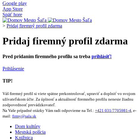
Google play
App Store
Späť hore
>
Pridaj firemný profil zdarma
Pridaj firemný profil zdarma
Pred pridaním firemného profilu sa treba
prihlásiť!
Prihlásenie
TIP!
Váš firemný profil si viete spätne prekontrolovať, upraviť a doplniť vo svojom
užívateľskom účte. Za úplnosť a aktuálnosť firemného profilu nenesie žiadnu
zodpovednosť prevádzkovateľ.
Na Vaše prípadné otázky Vám radi odpovieme na Tel.:
+421 031/7705981-4
, e-
mail:
firmy@sala.sk
Dom kultúry
Mestská polícia
Knižnica