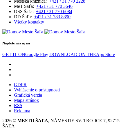
Mestská knižnica:
+421 / 31 770 2228
MeT Šaľa:
+421 / 31 770 3646
OSS Šaľa:
+421 / 31 770 6084
DD Šaľa:
+421 / 31 783 8390
Všetky kontakty
Nájdete nás aj na
GET IT ON
Google Play
DOWNLOAD ON THE
App Store
GDPR
Vyhlásenie o prístupnosti
Grafická verzia
Mapa stránok
RSS
Reklama
2026 ©
MESTO ŠAĽA
, NÁMESTIE SV. TROJICE 7, 92715
ŠAĽA