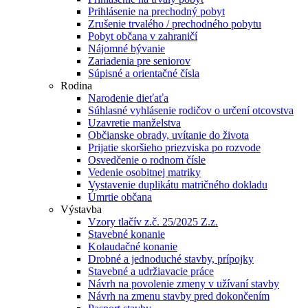
Prihlásenie na prechodný pobyt
Zrušenie trvalého / prechodného pobytu
Pobyt občana v zahraničí
Nájomné bývanie
Zariadenia pre seniorov
Súpisné a orientačné čísla
Rodina
Narodenie dieťaťa
Súhlasné vyhlásenie rodičov o určení otcovstva
Uzavretie manželstva
Občianske obrady, uvítanie do života
Prijatie skoršieho priezviska po rozvode
Osvedčenie o rodnom čísle
Vedenie osobitnej matriky
Vystavenie duplikátu matričného dokladu
Úmrtie občana
Výstavba
Vzory tlačív z.č. 25/2025 Z.z.
Stavebné konanie
Kolaudačné konanie
Drobné a jednoduché stavby, prípojky
Stavebné a udržiavacie práce
Návrh na povolenie zmeny v užívaní stavby
Návrh na zmenu stavby pred dokončením