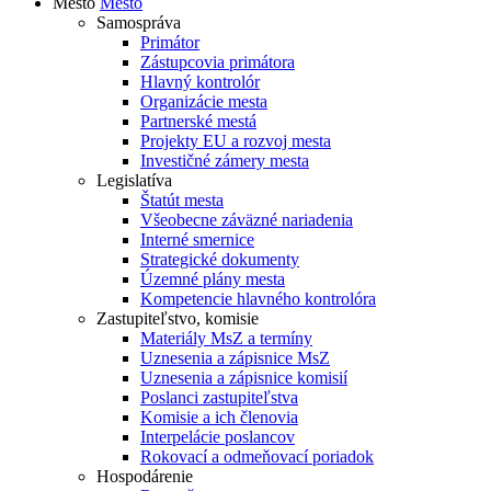
Mesto
Mesto
Samospráva
Primátor
Zástupcovia primátora
Hlavný kontrolór
Organizácie mesta
Partnerské mestá
Projekty EU a rozvoj mesta
Investičné zámery mesta
Legislatíva
Štatút mesta
Všeobecne záväzné nariadenia
Interné smernice
Strategické dokumenty
Územné plány mesta
Kompetencie hlavného kontrolóra
Zastupiteľstvo, komisie
Materiály MsZ a termíny
Uznesenia a zápisnice MsZ
Uznesenia a zápisnice komisií
Poslanci zastupiteľstva
Komisie a ich členovia
Interpelácie poslancov
Rokovací a odmeňovací poriadok
Hospodárenie