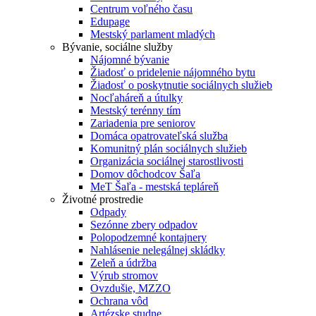
Centrum voľného času
Edupage
Mestský parlament mladých
Bývanie, sociálne služby
Nájomné bývanie
Žiadosť o pridelenie nájomného bytu
Žiadosť o poskytnutie sociálnych služieb
Nocľaháreň a útulky
Mestský terénny tím
Zariadenia pre seniorov
Domáca opatrovateľská služba
Komunitný plán sociálnych služieb
Organizácia sociálnej starostlivosti
Domov dôchodcov Šaľa
MeT Šaľa - mestská tepláreň
Životné prostredie
Odpady
Sezónne zbery odpadov
Polopodzemné kontajnery
Nahlásenie nelegálnej skládky
Zeleň a údržba
Výrub stromov
Ovzdušie, MZZO
Ochrana vôd
Artézske studne