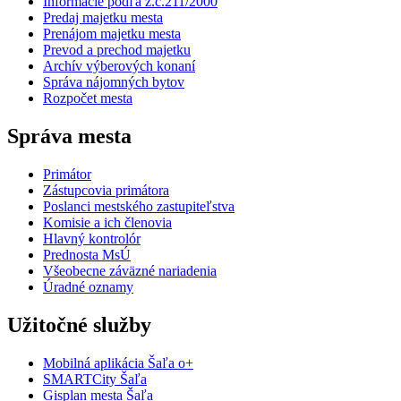
Informácie podľa z.č.211/2000
Predaj majetku mesta
Prenájom majetku mesta
Prevod a prechod majetku
Archív výberových konaní
Správa nájomných bytov
Rozpočet mesta
Správa mesta
Primátor
Zástupcovia primátora
Poslanci mestského zastupiteľstva
Komisie a ich členovia
Hlavný kontrolór
Prednosta MsÚ
Všeobecne záväzné nariadenia
Úradné oznamy
Užitočné služby
Mobilná aplikácia Šaľa o+
SMARTCity Šaľa
Gisplan mesta Šaľa