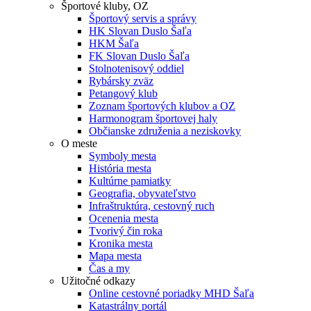
Športové kluby, OZ
Športový servis a správy
HK Slovan Duslo Šaľa
HKM Šaľa
FK Slovan Duslo Šaľa
Stolnotenisový oddiel
Rybársky zväz
Petangový klub
Zoznam športových klubov a OZ
Harmonogram športovej haly
Občianske združenia a neziskovky
O meste
Symboly mesta
História mesta
Kultúrne pamiatky
Geografia, obyvateľstvo
Infraštruktúra, cestovný ruch
Ocenenia mesta
Tvorivý čin roka
Kronika mesta
Mapa mesta
Čas a my
Užitočné odkazy
Online cestovné poriadky MHD Šaľa
Katastrálny portál