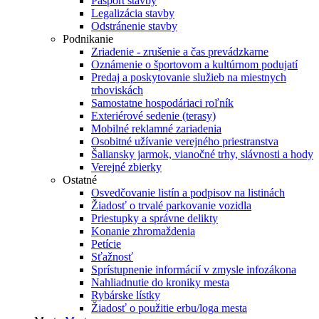
Pasport stavby
Legalizácia stavby
Odstránenie stavby
Podnikanie
Zriadenie - zrušenie a čas prevádzkarne
Oznámenie o športovom a kultúrnom podujatí
Predaj a poskytovanie služieb na miestnych
trhoviskách
Samostatne hospodáriaci roľník
Exteriérové sedenie (terasy)
Mobilné reklamné zariadenia
Osobitné užívanie verejného priestranstva
Šaliansky jarmok, vianočné trhy, slávnosti a hody
Verejné zbierky
Ostatné
Osvedčovanie listín a podpisov na listinách
Žiadosť o trvalé parkovanie vozidla
Priestupky a správne delikty
Konanie zhromaždenia
Petície
Sťažnosť
Sprístupnenie informácií v zmysle infozákona
Nahliadnutie do kroniky mesta
Rybárske lístky
Žiadosť o použitie erbu/loga mesta