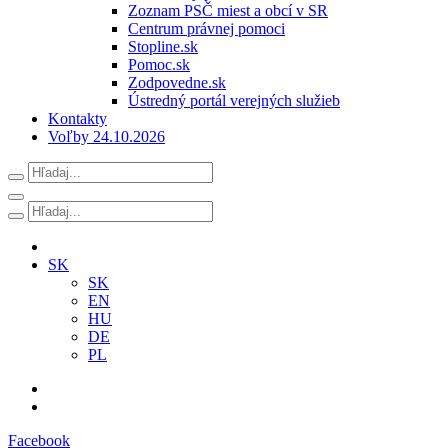
Zoznam PSČ miest a obcí v SR
Centrum právnej pomoci
Stopline.sk
Pomoc.sk
Zodpovedne.sk
Ústredný portál verejných služieb
Kontakty
Voľby 24.10.2026
SK
SK
EN
HU
DE
PL
Facebook