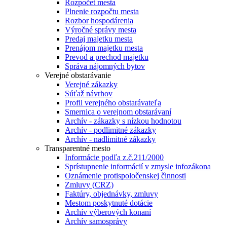
Rozpočet mesta
Plnenie rozpočtu mesta
Rozbor hospodárenia
Výročné správy mesta
Predaj majetku mesta
Prenájom majetku mesta
Prevod a prechod majetku
Správa nájomných bytov
Verejné obstarávanie
Verejné zákazky
Súťaž návrhov
Profil verejného obstarávateľa
Smernica o verejnom obstarávaní
Archív - zákazky s nízkou hodnotou
Archív - podlimitné zákazky
Archív - nadlimitné zákazky
Transparentné mesto
Informácie podľa z.č.211/2000
Sprístupnenie informácií v zmysle infozákona
Oznámenie protispoločenskej činnosti
Zmluvy (CRZ)
Faktúry, objednávky, zmluvy
Mestom poskytnuté dotácie
Archív výberových konaní
Archív samosprávy