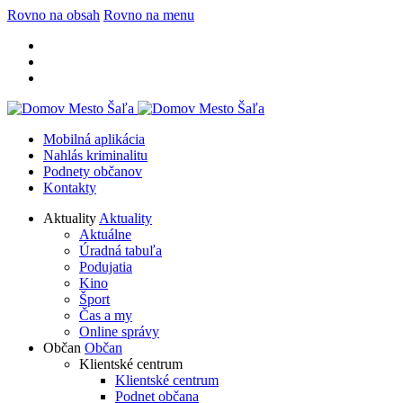
Rovno na obsah
Rovno na menu
Mobilná aplikácia
Nahlás kriminalitu
Podnety občanov
Kontakty
Aktuality
Aktuality
Aktuálne
Úradná tabuľa
Podujatia
Kino
Šport
Čas a my
Online správy
Občan
Občan
Klientské centrum
Klientské centrum
Podnet občana