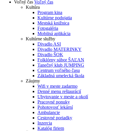
Voľný čas
Voľný čas
Kultúra
Program kina
Kultúrne podujatia
Mestská knižnica
Fotogaléria
Mobilná aplikácia
Kultúrne služby
Divadlo ASI
Divadlo MATERINKY
Divadlo ŠOK
Folklórny súbor ŠAĽAN
Tanečný klub JUMPING
Centrum voľného času
Základná umelecká škola
Záujmy
Wifi v meste zadarmo
Denné menu reštaurácií
Ubytovanie v meste a okolí
Pracovné ponuky
Pohotovosť lekární
Ambulancie
Cestovné poriadky
Inzercia
Katalóg firiem