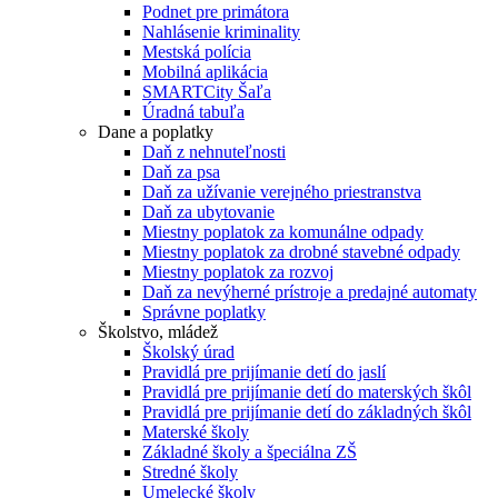
Podnet pre primátora
Nahlásenie kriminality
Mestská polícia
Mobilná aplikácia
SMARTCity Šaľa
Úradná tabuľa
Dane a poplatky
Daň z nehnuteľnosti
Daň za psa
Daň za užívanie verejného priestranstva
Daň za ubytovanie
Miestny poplatok za komunálne odpady
Miestny poplatok za drobné stavebné odpady
Miestny poplatok za rozvoj
Daň za nevýherné prístroje a predajné automaty
Správne poplatky
Školstvo, mládež
Školský úrad
Pravidlá pre prijímanie detí do jaslí
Pravidlá pre prijímanie detí do materských škôl
Pravidlá pre prijímanie detí do základných škôl
Materské školy
Základné školy a špeciálna ZŠ
Stredné školy
Umelecké školy