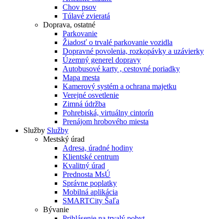
Chov psov
Túlavé zvieratá
Doprava, ostatné
Parkovanie
Žiadosť o trvalé parkovanie vozidla
Dopravné povolenia, rozkopávky a uzávierky
Územný generel dopravy
Autobusové karty , cestovné poriadky
Mapa mesta
Kamerový systém a ochrana majetku
Verejné osvetlenie
Zimná údržba
Pohrebiská, virtuálny cintorín
Prenájom hrobového miesta
Služby
Služby
Mestský úrad
Adresa, úradné hodiny
Klientské centrum
Kvalitný úrad
Prednosta MsÚ
Správne poplatky
Mobilná aplikácia
SMARTCity Šaľa
Bývanie
Prihlásenie na trvalý pobyt