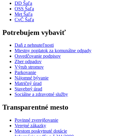
DD Šaľa
OSS Šaľa
Met Šaľa
CvČ Šaľa
Potrebujem vybaviť
Daň z nehnuteľnosti
Miestny poplatok za komunálne odpady
Osvedčovanie podpisov
Zber odpadov
Výrub stromov
Parkovanie
Nájomné bývanie
Matričný úrad
Stavebný úrad
Sociálne a zdravotné služby
Transparentné mesto
Povinné zverejňovanie
Verejné zákazky
Mestom poskytnuté dotácie