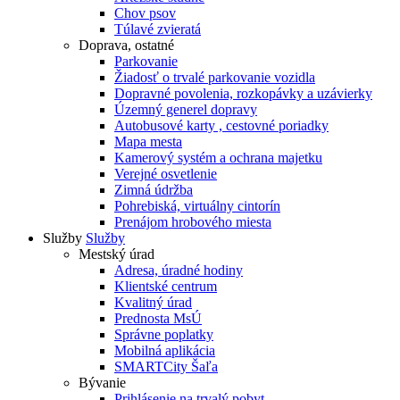
Chov psov
Túlavé zvieratá
Doprava, ostatné
Parkovanie
Žiadosť o trvalé parkovanie vozidla
Dopravné povolenia, rozkopávky a uzávierky
Územný generel dopravy
Autobusové karty , cestovné poriadky
Mapa mesta
Kamerový systém a ochrana majetku
Verejné osvetlenie
Zimná údržba
Pohrebiská, virtuálny cintorín
Prenájom hrobového miesta
Služby
Služby
Mestský úrad
Adresa, úradné hodiny
Klientské centrum
Kvalitný úrad
Prednosta MsÚ
Správne poplatky
Mobilná aplikácia
SMARTCity Šaľa
Bývanie
Prihlásenie na trvalý pobyt