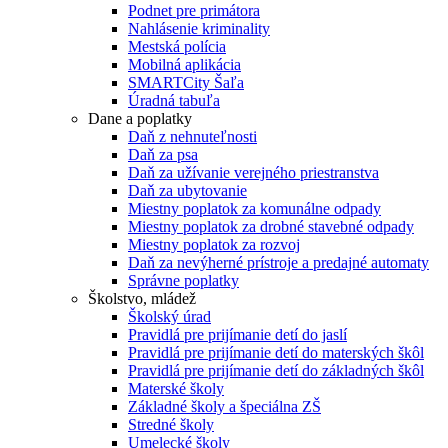
Podnet pre primátora
Nahlásenie kriminality
Mestská polícia
Mobilná aplikácia
SMARTCity Šaľa
Úradná tabuľa
Dane a poplatky
Daň z nehnuteľnosti
Daň za psa
Daň za užívanie verejného priestranstva
Daň za ubytovanie
Miestny poplatok za komunálne odpady
Miestny poplatok za drobné stavebné odpady
Miestny poplatok za rozvoj
Daň za nevýherné prístroje a predajné automaty
Správne poplatky
Školstvo, mládež
Školský úrad
Pravidlá pre prijímanie detí do jaslí
Pravidlá pre prijímanie detí do materských škôl
Pravidlá pre prijímanie detí do základných škôl
Materské školy
Základné školy a špeciálna ZŠ
Stredné školy
Umelecké školy