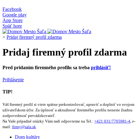
Facebook
Google play
App Store
Späť hore
>
Pridaj firemný profil zdarma
Pridaj firemný profil zdarma
Pred pridaním firemného profilu sa treba
prihlásiť!
Prihlásenie
TIP!
Váš firemný profil si viete spätne prekontrolovať, upraviť a doplniť vo svojom
užívateľskom účte. Za úplnosť a aktuálnosť firemného profilu nenesie žiadnu
zodpovednosť prevádzkovateľ.
Na Vaše prípadné otázky Vám radi odpovieme na Tel.:
+421 031/7705981-4
, e-
mail:
firmy@sala.sk
Dom kultúry