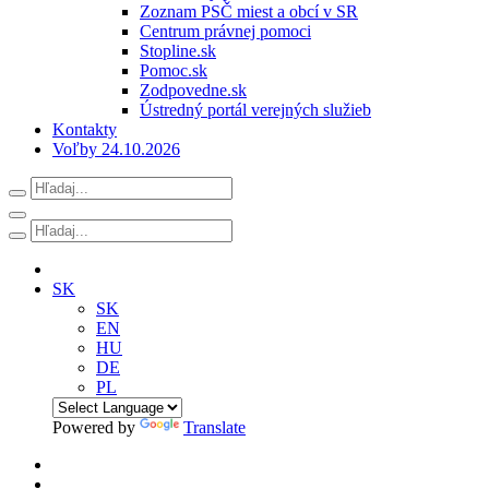
Zoznam PSČ miest a obcí v SR
Centrum právnej pomoci
Stopline.sk
Pomoc.sk
Zodpovedne.sk
Ústredný portál verejných služieb
Kontakty
Voľby 24.10.2026
SK
SK
EN
HU
DE
PL
Powered by
Translate