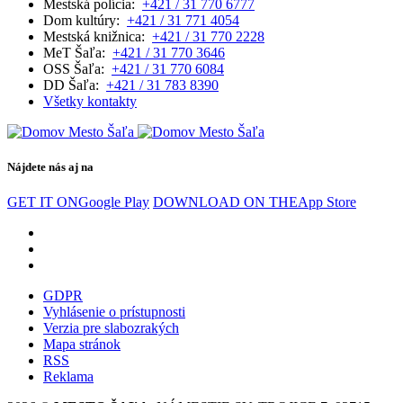
Mestská polícia:
+421 / 31 770 6777
Dom kultúry:
+421 / 31 771 4054
Mestská knižnica:
+421 / 31 770 2228
MeT Šaľa:
+421 / 31 770 3646
OSS Šaľa:
+421 / 31 770 6084
DD Šaľa:
+421 / 31 783 8390
Všetky kontakty
Nájdete nás aj na
GET IT ON
Google Play
DOWNLOAD ON THE
App Store
GDPR
Vyhlásenie o prístupnosti
Verzia pre slabozrakých
Mapa stránok
RSS
Reklama