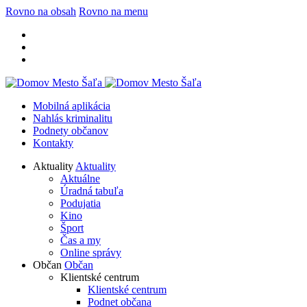
Rovno na obsah
Rovno na menu
Mobilná aplikácia
Nahlás kriminalitu
Podnety občanov
Kontakty
Aktuality
Aktuality
Aktuálne
Úradná tabuľa
Podujatia
Kino
Šport
Čas a my
Online správy
Občan
Občan
Klientské centrum
Klientské centrum
Podnet občana