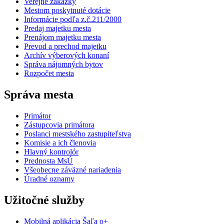
Verejné zákazky
Mestom poskytnuté dotácie
Informácie podľa z.č.211/2000
Predaj majetku mesta
Prenájom majetku mesta
Prevod a prechod majetku
Archív výberových konaní
Správa nájomných bytov
Rozpočet mesta
Správa mesta
Primátor
Zástupcovia primátora
Poslanci mestského zastupiteľstva
Komisie a ich členovia
Hlavný kontrolór
Prednosta MsÚ
Všeobecne záväzné nariadenia
Úradné oznamy
Užitočné služby
Mobilná aplikácia Šaľa o+