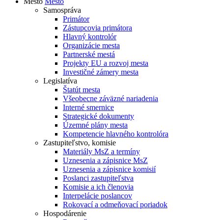
Mesto
Mesto
Samospráva
Primátor
Zástupcovia primátora
Hlavný kontrolór
Organizácie mesta
Partnerské mestá
Projekty EU a rozvoj mesta
Investičné zámery mesta
Legislatíva
Štatút mesta
Všeobecne záväzné nariadenia
Interné smernice
Strategické dokumenty
Územné plány mesta
Kompetencie hlavného kontrolóra
Zastupiteľstvo, komisie
Materiály MsZ a termíny
Uznesenia a zápisnice MsZ
Uznesenia a zápisnice komisií
Poslanci zastupiteľstva
Komisie a ich členovia
Interpelácie poslancov
Rokovací a odmeňovací poriadok
Hospodárenie