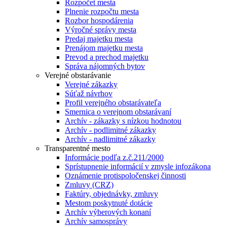
Rozpočet mesta
Plnenie rozpočtu mesta
Rozbor hospodárenia
Výročné správy mesta
Predaj majetku mesta
Prenájom majetku mesta
Prevod a prechod majetku
Správa nájomných bytov
Verejné obstarávanie
Verejné zákazky
Súťaž návrhov
Profil verejného obstarávateľa
Smernica o verejnom obstarávaní
Archív - zákazky s nízkou hodnotou
Archív - podlimitné zákazky
Archív - nadlimitné zákazky
Transparentné mesto
Informácie podľa z.č.211/2000
Sprístupnenie informácií v zmysle infozákona
Oznámenie protispoločenskej činnosti
Zmluvy (CRZ)
Faktúry, objednávky, zmluvy
Mestom poskytnuté dotácie
Archív výberových konaní
Archív samosprávy