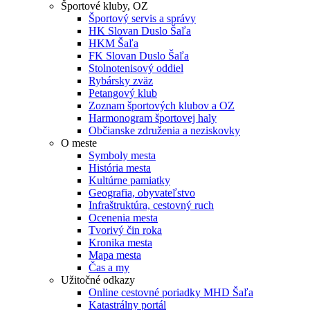
Športové kluby, OZ
Športový servis a správy
HK Slovan Duslo Šaľa
HKM Šaľa
FK Slovan Duslo Šaľa
Stolnotenisový oddiel
Rybársky zväz
Petangový klub
Zoznam športových klubov a OZ
Harmonogram športovej haly
Občianske združenia a neziskovky
O meste
Symboly mesta
História mesta
Kultúrne pamiatky
Geografia, obyvateľstvo
Infraštruktúra, cestovný ruch
Ocenenia mesta
Tvorivý čin roka
Kronika mesta
Mapa mesta
Čas a my
Užitočné odkazy
Online cestovné poriadky MHD Šaľa
Katastrálny portál