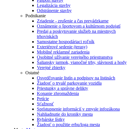
Pasport stavby
Legalizácia stavby
Odstránenie stavby
Podnikanie
Zriadenie - zrušenie a čas prevádzkarne
Oznámenie o športovom a kultúrnom podujatí
Predaj a poskytovanie služieb na miestnych
trhoviskách
Samostatne hospodáriaci roľník
Exteriérové sedenie (terasy)
Mobilné reklamné zariadenia
Osobitné užívanie verejného priestranstva
Šaliansky jarmok, vianočné trhy, slávnosti a hody
Verejné zbierky
Ostatné
Osvedčovanie listín a podpisov na listinách
Žiadosť o trvalé parkovanie vozidla
Priestupky a správne delikty
Konanie zhromaždenia
Petície
Sťažnosť
Sprístupnenie informácií v zmysle infozákona
Nahliadnutie do kroniky mesta
Rybárske lístky
Žiadosť o použitie erbu/loga mesta