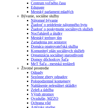
Centrum voľného času
Edupage
Mestský parlament mladých
Bývanie, sociálne služby
Nájomné bývanie
Žiadosť o pridelenie nájomného bytu
Žiadosť o poskytnutie sociálnych služieb
Nocľaháreň a útulky
Mestský terénny tím
Zariadenia pre seniorov
Domáca opatrovateľská služba
Komunitný plán sociálnych služieb
Organizácia sociálnej starostlivosti
Domov dôchodcov Šaľa
MeT Šaľa - mestská tepláreň
Životné prostredie
Odpady
Sezónne zbery odpadov
Polopodzemné kontajnery
Nahlásenie nelegálnej skládky
Zeleň a údržba
Výrub stromov
Ovzdušie, MZZO
Ochrana vôd
Artézske studne