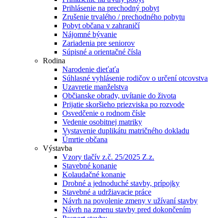
Prihlásenie na prechodný pobyt
Zrušenie trvalého / prechodného pobytu
Pobyt občana v zahraničí
Nájomné bývanie
Zariadenia pre seniorov
Súpisné a orientačné čísla
Rodina
Narodenie dieťaťa
Súhlasné vyhlásenie rodičov o určení otcovstva
Uzavretie manželstva
Občianske obrady, uvítanie do života
Prijatie skoršieho priezviska po rozvode
Osvedčenie o rodnom čísle
Vedenie osobitnej matriky
Vystavenie duplikátu matričného dokladu
Úmrtie občana
Výstavba
Vzory tlačív z.č. 25/2025 Z.z.
Stavebné konanie
Kolaudačné konanie
Drobné a jednoduché stavby, prípojky
Stavebné a udržiavacie práce
Návrh na povolenie zmeny v užívaní stavby
Návrh na zmenu stavby pred dokončením