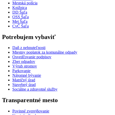
Mestská polícia
Knižnica
DD Šaľa
OSS Šaľa
Met Šaľa
CvČ Šaľa
Potrebujem vybaviť
Daň z nehnuteľnosti
Miestny poplatok za komunálne odpady
Osvedčovanie podpisov
Zber odpadov
Výrub stromov
Parkovanie
Nájomné bývanie
Matričný úrad
Stavebný úrad
Sociálne a zdravotné služby
Transparentné mesto
Povinné zverejňovanie