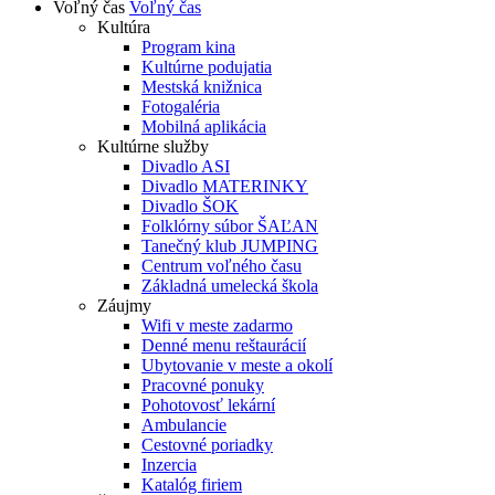
Voľný čas
Voľný čas
Kultúra
Program kina
Kultúrne podujatia
Mestská knižnica
Fotogaléria
Mobilná aplikácia
Kultúrne služby
Divadlo ASI
Divadlo MATERINKY
Divadlo ŠOK
Folklórny súbor ŠAĽAN
Tanečný klub JUMPING
Centrum voľného času
Základná umelecká škola
Záujmy
Wifi v meste zadarmo
Denné menu reštaurácií
Ubytovanie v meste a okolí
Pracovné ponuky
Pohotovosť lekární
Ambulancie
Cestovné poriadky
Inzercia
Katalóg firiem