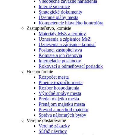
Všeobecne záväzné nariadenia
Interné smernice
Strategické dokumenty
Územné plány mesta
Kompetencie hlavného kontrolóra
Zastupiteľstvo, komisie
Materiály MsZ a termíny
Uznesenia a zápisnice MsZ
Uznesenia a zápisnice komisií
Poslanci zastupiteľstva
Komisie a ich členovia
Interpelácie poslancov
Rokovací a odmeňovací poriadok
Hospodárenie
Rozpočet mesta
Plnenie rozpočtu mesta
Rozbor hospodárenia
Výročné správy mesta
Predaj majetku mesta
Prenájom majetku mesta
Prevod a prechod majetku
Správa nájomných bytov
Verejné obstarávanie
Verejné zákazky
Súťaž návrhov