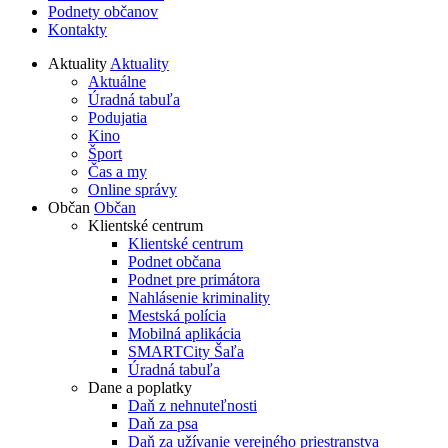
Podnety občanov
Kontakty
Aktuality
Aktuality
Aktuálne
Úradná tabuľa
Podujatia
Kino
Šport
Čas a my
Online správy
Občan
Občan
Klientské centrum
Klientské centrum
Podnet občana
Podnet pre primátora
Nahlásenie kriminality
Mestská polícia
Mobilná aplikácia
SMARTCity Šaľa
Úradná tabuľa
Dane a poplatky
Daň z nehnuteľnosti
Daň za psa
Daň za užívanie verejného priestranstva