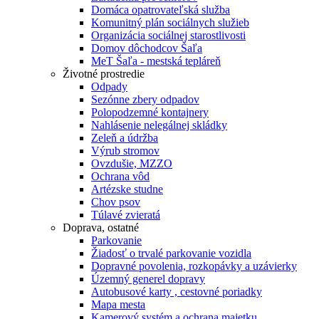
Domáca opatrovateľská služba
Komunitný plán sociálnych služieb
Organizácia sociálnej starostlivosti
Domov dôchodcov Šaľa
MeT Šaľa - mestská tepláreň
Životné prostredie
Odpady
Sezónne zbery odpadov
Polopodzemné kontajnery
Nahlásenie nelegálnej skládky
Zeleň a údržba
Výrub stromov
Ovzdušie, MZZO
Ochrana vôd
Artézske studne
Chov psov
Túlavé zvieratá
Doprava, ostatné
Parkovanie
Žiadosť o trvalé parkovanie vozidla
Dopravné povolenia, rozkopávky a uzávierky
Územný generel dopravy
Autobusové karty , cestovné poriadky
Mapa mesta
Kamerový systém a ochrana majetku