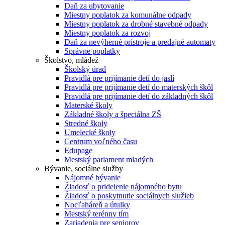
Daň za ubytovanie
Miestny poplatok za komunálne odpady
Miestny poplatok za drobné stavebné odpady
Miestny poplatok za rozvoj
Daň za nevýherné prístroje a predajné automaty
Správne poplatky
Školstvo, mládež
Školský úrad
Pravidlá pre prijímanie detí do jaslí
Pravidlá pre prijímanie detí do materských škôl
Pravidlá pre prijímanie detí do základných škôl
Materské školy
Základné školy a špeciálna ZŠ
Stredné školy
Umelecké školy
Centrum voľného času
Edupage
Mestský parlament mladých
Bývanie, sociálne služby
Nájomné bývanie
Žiadosť o pridelenie nájomného bytu
Žiadosť o poskytnutie sociálnych služieb
Nocľaháreň a útulky
Mestský terénny tím
Zariadenia pre seniorov