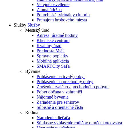
Verejné osvetlenie
Zimná údržba
Pohrebiská, virtuálny cintorín
Prenájom hrobového miesta
Služby
Služby
Mestský úrad
Adresa, úradné hodiny
Klientské centrum
Kvalitný úrad
Prednosta MsÚ
Správne poplatky
Mobilná aplikácia
SMARTCity Šaľa
Bývanie
Prihlásenie na trvalý pobyt
Prihlásenie na prechodný pobyt
Zrušenie trvalého / prechodného pobytu
Pobyt občana v zahraničí
Nájomné bývanie
Zariadenia pre seniorov
Súpisné a orientačné čísla
Rodina
Narodenie dieťaťa
Súhlasné vyhlásenie rodičov o určení otcovstva
Uzavretie manželstva