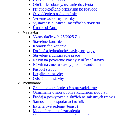
Občianske obrady, uvítanie do života
Prijatie skoršieho priezviska po rozvode
Osvedčenie o rodnom čísle
Vedenie osobitnej matriky
Vystavenie duplikátu matričného dokladu
Úmrtie občana
Výstavba
Vzory tlačív z.č. 25/2025 Z.z.
Stavebné konanie
Kolaudačné konanie
Drobné a jednoduché stavby, prípojky
Stavebné a udržiavacie práce
Návrh na povolenie zmeny v užívaní stavby
Návrh na zmenu stavby pred dokončením
Pasport stavby
Legalizácia stavby
Odstránenie stavby
Podnikanie
Zriadenie - zrušenie a čas prevádzkarne
Oznámenie o športovom a kultúrnom podujatí
Predaj a poskytovanie služieb na miestnych trhovi
Samostatne hospodáriaci roľník
Exteriérové sedenie (terasy)
Mobilné reklamné zariadenia