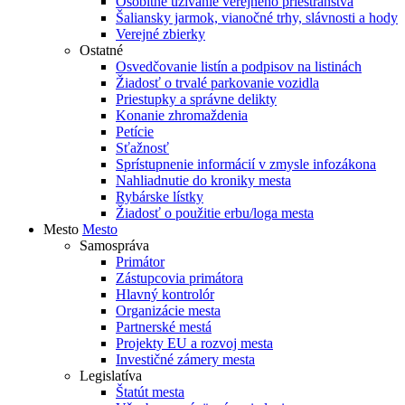
Osobitné užívanie verejného priestranstva
Šaliansky jarmok, vianočné trhy, slávnosti a hody
Verejné zbierky
Ostatné
Osvedčovanie listín a podpisov na listinách
Žiadosť o trvalé parkovanie vozidla
Priestupky a správne delikty
Konanie zhromaždenia
Petície
Sťažnosť
Sprístupnenie informácií v zmysle infozákona
Nahliadnutie do kroniky mesta
Rybárske lístky
Žiadosť o použitie erbu/loga mesta
Mesto
Mesto
Samospráva
Primátor
Zástupcovia primátora
Hlavný kontrolór
Organizácie mesta
Partnerské mestá
Projekty EU a rozvoj mesta
Investičné zámery mesta
Legislatíva
Štatút mesta