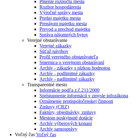
Plnenie rozpočtu mesta
Rozbor hospodárenia
Výročné správy mesta
Predaj majetku mesta
Prenájom majetku mesta
Prevod a prechod majetku
Správa nájomných bytov
Verejné obstarávanie
Verejné zákazky
Súťaž návrhov
Profil verejného obstarávateľa
Smernica o verejnom obstarávaní
Archív - zákazky s nízkou hodnotou
Archív - podlimitné zákazky
Archív - nadlimitné zákazky
Transparentné mesto
Informácie podľa z.č.211/2000
Sprístupnenie informácií v zmysle infozákona
Oznámenie protispoločenskej činnosti
Zmluvy (CRZ)
Faktúry, objednávky, zmluvy
Mestom poskytnuté dotácie
Archív výberových konaní
Archív samosprávy
Voľný čas
Voľný čas