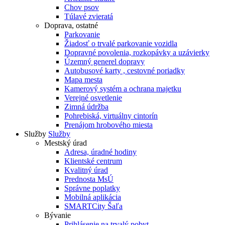
Chov psov
Túlavé zvieratá
Doprava, ostatné
Parkovanie
Žiadosť o trvalé parkovanie vozidla
Dopravné povolenia, rozkopávky a uzávierky
Územný generel dopravy
Autobusové karty , cestovné poriadky
Mapa mesta
Kamerový systém a ochrana majetku
Verejné osvetlenie
Zimná údržba
Pohrebiská, virtuálny cintorín
Prenájom hrobového miesta
Služby
Služby
Mestský úrad
Adresa, úradné hodiny
Klientské centrum
Kvalitný úrad
Prednosta MsÚ
Správne poplatky
Mobilná aplikácia
SMARTCity Šaľa
Bývanie
Prihlásenie na trvalý pobyt