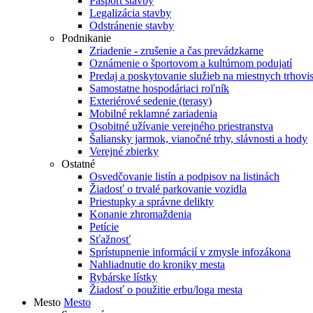
Pasport stavby
Legalizácia stavby
Odstránenie stavby
Podnikanie
Zriadenie - zrušenie a čas prevádzkarne
Oznámenie o športovom a kultúrnom podujatí
Predaj a poskytovanie služieb na miestnych trhovi
Samostatne hospodáriaci roľník
Exteriérové sedenie (terasy)
Mobilné reklamné zariadenia
Osobitné užívanie verejného priestranstva
Šaliansky jarmok, vianočné trhy, slávnosti a hody
Verejné zbierky
Ostatné
Osvedčovanie listín a podpisov na listinách
Žiadosť o trvalé parkovanie vozidla
Priestupky a správne delikty
Konanie zhromaždenia
Petície
Sťažnosť
Sprístupnenie informácií v zmysle infozákona
Nahliadnutie do kroniky mesta
Rybárske lístky
Žiadosť o použitie erbu/loga mesta
Mesto
Mesto