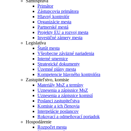
Samospráva
Primátor
Zástupcovia primátora
Hlavný kontrolór
Organizácie mesta
Partnerské mestá
Projekty EU a rozvoj mesta
Investičné zámery mesta
Legislatíva
Štatút mesta
Všeobecne záväzné nariadenia
Interné smernice
Strategické dokumenty
Územné plány mesta
Kompetencie hlavného kontrolóra
Zastupiteľstvo, komisie
Materiály MsZ a termíny
Uznesenia a zápisnice MsZ
Uznesenia a zápisnice komisií
Poslanci zastupiteľstva
Komisie a ich členovia
Interpelácie poslancov
Rokovací a odmeňovací poriadok
Hospodárenie
Rozpočet mesta