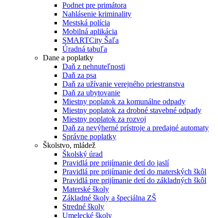
Podnet pre primátora
Nahlásenie kriminality
Mestská polícia
Mobilná aplikácia
SMARTCity Šaľa
Úradná tabuľa
Dane a poplatky
Daň z nehnuteľnosti
Daň za psa
Daň za užívanie verejného priestranstva
Daň za ubytovanie
Miestny poplatok za komunálne odpady
Miestny poplatok za drobné stavebné odpady
Miestny poplatok za rozvoj
Daň za nevýherné prístroje a predajné automaty
Správne poplatky
Školstvo, mládež
Školský úrad
Pravidlá pre prijímanie detí do jaslí
Pravidlá pre prijímanie detí do materských škôl
Pravidlá pre prijímanie detí do základných škôl
Materské školy
Základné školy a špeciálna ZŠ
Stredné školy
Umelecké školy