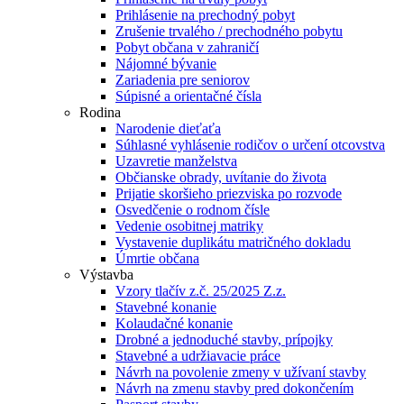
Prihlásenie na prechodný pobyt
Zrušenie trvalého / prechodného pobytu
Pobyt občana v zahraničí
Nájomné bývanie
Zariadenia pre seniorov
Súpisné a orientačné čísla
Rodina
Narodenie dieťaťa
Súhlasné vyhlásenie rodičov o určení otcovstva
Uzavretie manželstva
Občianske obrady, uvítanie do života
Prijatie skoršieho priezviska po rozvode
Osvedčenie o rodnom čísle
Vedenie osobitnej matriky
Vystavenie duplikátu matričného dokladu
Úmrtie občana
Výstavba
Vzory tlačív z.č. 25/2025 Z.z.
Stavebné konanie
Kolaudačné konanie
Drobné a jednoduché stavby, prípojky
Stavebné a udržiavacie práce
Návrh na povolenie zmeny v užívaní stavby
Návrh na zmenu stavby pred dokončením