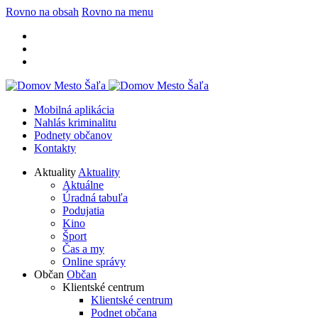
Rovno na obsah
Rovno na menu
Mobilná aplikácia
Nahlás kriminalitu
Podnety občanov
Kontakty
Aktuality
Aktuality
Aktuálne
Úradná tabuľa
Podujatia
Kino
Šport
Čas a my
Online správy
Občan
Občan
Klientské centrum
Klientské centrum
Podnet občana