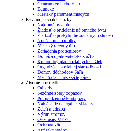
Centrum voľného času
Edupage
Mestský parlament mladých
Bývanie, sociálne služby
Nájomné bývanie
Žiadosť o pridelenie nájomného bytu
Žiadosť o poskytnutie sociálnych služieb
Nocľaháreň a útulky
Mestský terénny tím
Zariadenia pre seniorov
Domáca opatrovateľská služba
Komunitný plán sociálnych služieb
Organizácia sociálnej starostlivosti
Domov dôchodcov Šaľa
MeT Šaľa - mestská tepláreň
Životné prostredie
Odpady
Sezónne zbery odpadov
Polopodzemné kontajnery
Nahlásenie nelegálnej skládky
Zeleň a údržba
Výrub stromov
Ovzdušie, MZZO
Ochrana vôd
Artézske studne