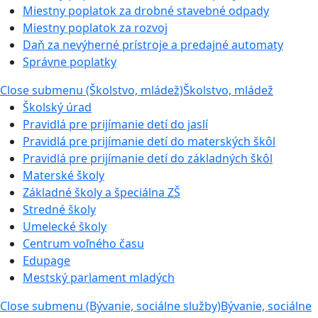
Miestny poplatok za drobné stavebné odpady
Miestny poplatok za rozvoj
Daň za nevýherné prístroje a predajné automaty
Správne poplatky
Close submenu (Školstvo, mládež)
Školstvo, mládež
Školský úrad
Pravidlá pre prijímanie detí do jaslí
Pravidlá pre prijímanie detí do materských škôl
Pravidlá pre prijímanie detí do základných škôl
Materské školy
Základné školy a špeciálna ZŠ
Stredné školy
Umelecké školy
Centrum voľného času
Edupage
Mestský parlament mladých
Close submenu (Bývanie, sociálne služby)
Bývanie, sociálne