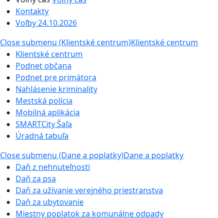
Kontakty
Voľby 24.10.2026
Close submenu (Klientské centrum)
Klientské centrum
Klientské centrum
Podnet občana
Podnet pre primátora
Nahlásenie kriminality
Mestská polícia
Mobilná aplikácia
SMARTCity Šaľa
Úradná tabuľa
Close submenu (Dane a poplatky)
Dane a poplatky
Daň z nehnuteľnosti
Daň za psa
Daň za užívanie verejného priestranstva
Daň za ubytovanie
Miestny poplatok za komunálne odpady