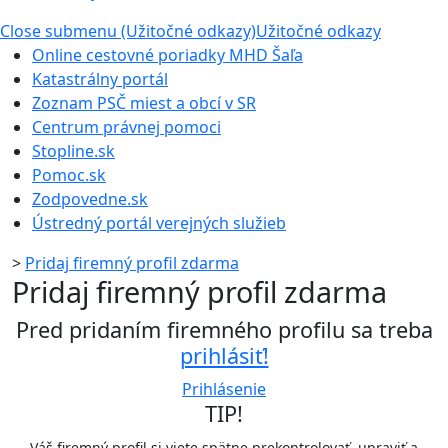
Close submenu (Užitočné odkazy)
Užitočné odkazy
Online cestovné poriadky MHD Šaľa
Katastrálny portál
Zoznam PSČ miest a obcí v SR
Centrum právnej pomoci
Stopline.sk
Pomoc.sk
Zodpovedne.sk
Ústredný portál verejných služieb
>
Pridaj firemný profil zdarma
Pridaj firemný profil zdarma
Pred pridaním firemného profilu sa treba
prihlásiť!
Prihlásenie
TIP!
Váš firemný profil si viete spätne prekontrolovať, upraviť a