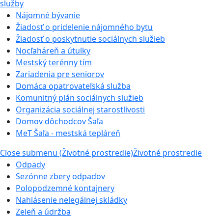
služby
Nájomné bývanie
Žiadosť o pridelenie nájomného bytu
Žiadosť o poskytnutie sociálnych služieb
Nocľaháreň a útulky
Mestský terénny tím
Zariadenia pre seniorov
Domáca opatrovateľská služba
Komunitný plán sociálnych služieb
Organizácia sociálnej starostlivosti
Domov dôchodcov Šaľa
MeT Šaľa - mestská tepláreň
Close submenu (Životné prostredie)
Životné prostredie
Odpady
Sezónne zbery odpadov
Polopodzemné kontajnery
Nahlásenie nelegálnej skládky
Zeleň a údržba