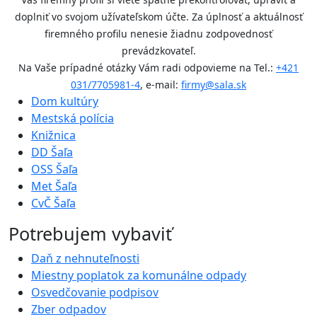
doplniť vo svojom užívateľskom účte. Za úplnosť a aktuálnosť
firemného profilu nenesie žiadnu zodpovednosť
prevádzkovateľ.
Na Vaše prípadné otázky Vám radi odpovieme na Tel.:
+421
031/7705981-4
, e-mail:
firmy@sala.sk
Dom kultúry
Mestská polícia
Knižnica
DD Šaľa
OSS Šaľa
Met Šaľa
CvČ Šaľa
Potrebujem vybaviť
Daň z nehnuteľnosti
Miestny poplatok za komunálne odpady
Osvedčovanie podpisov
Zber odpadov