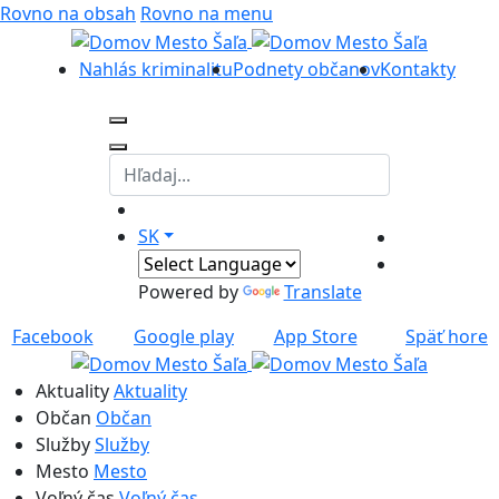
Rovno na obsah
Rovno na menu
Nahlás kriminalitu
Podnety občanov
Kontakty
SK
Powered by
Translate
Facebook
Google play
App Store
Späť hore
Aktuality
Aktuality
Občan
Občan
Služby
Služby
Mesto
Mesto
Voľný čas
Voľný čas