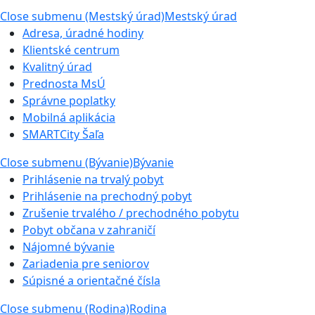
Close submenu (Mestský úrad)
Mestský úrad
Adresa, úradné hodiny
Klientské centrum
Kvalitný úrad
Prednosta MsÚ
Správne poplatky
Mobilná aplikácia
SMARTCity Šaľa
Close submenu (Bývanie)
Bývanie
Prihlásenie na trvalý pobyt
Prihlásenie na prechodný pobyt
Zrušenie trvalého / prechodného pobytu
Pobyt občana v zahraničí
Nájomné bývanie
Zariadenia pre seniorov
Súpisné a orientačné čísla
Close submenu (Rodina)
Rodina