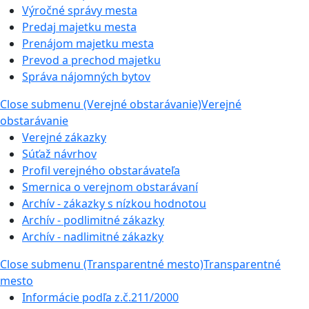
Výročné správy mesta
Predaj majetku mesta
Prenájom majetku mesta
Prevod a prechod majetku
Správa nájomných bytov
Close submenu (Verejné obstarávanie)
Verejné
obstarávanie
Verejné zákazky
Súťaž návrhov
Profil verejného obstarávateľa
Smernica o verejnom obstarávaní
Archív - zákazky s nízkou hodnotou
Archív - podlimitné zákazky
Archív - nadlimitné zákazky
Close submenu (Transparentné mesto)
Transparentné
mesto
Informácie podľa z.č.211/2000