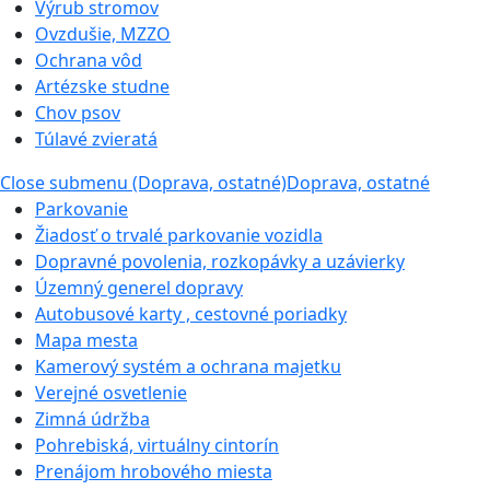
Výrub stromov
Ovzdušie, MZZO
Ochrana vôd
Artézske studne
Chov psov
Túlavé zvieratá
Close submenu (Doprava, ostatné)
Doprava, ostatné
Parkovanie
Žiadosť o trvalé parkovanie vozidla
Dopravné povolenia, rozkopávky a uzávierky
Územný generel dopravy
Autobusové karty , cestovné poriadky
Mapa mesta
Kamerový systém a ochrana majetku
Verejné osvetlenie
Zimná údržba
Pohrebiská, virtuálny cintorín
Prenájom hrobového miesta