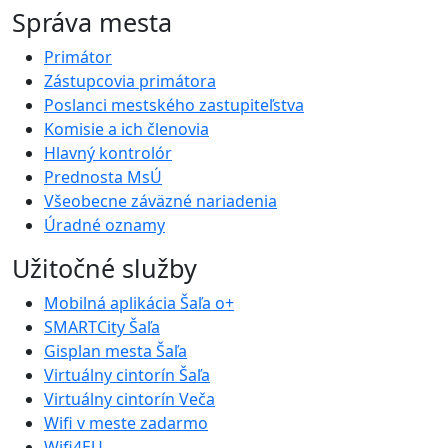
Správa mesta
Primátor
Zástupcovia primátora
Poslanci mestského zastupiteľstva
Komisie a ich členovia
Hlavný kontrolór
Prednosta MsÚ
Všeobecne záväzné nariadenia
Úradné oznamy
Užitočné služby
Mobilná aplikácia Šaľa o+
SMARTCity Šaľa
Gisplan mesta Šaľa
Virtuálny cintorín Šaľa
Virtuálny cintorín Veča
Wifi v meste zadarmo
Wifi4EU