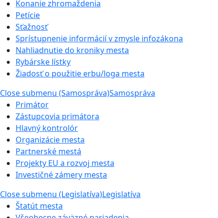
Konanie zhromaždenia
Petície
Sťažnosť
Sprístupnenie informácií v zmysle infozákona
Nahliadnutie do kroniky mesta
Rybárske lístky
Žiadosť o použitie erbu/loga mesta
Close submenu (Samospráva)
Samospráva
Primátor
Zástupcovia primátora
Hlavný kontrolór
Organizácie mesta
Partnerské mestá
Projekty EU a rozvoj mesta
Investičné zámery mesta
Close submenu (Legislatíva)
Legislatíva
Štatút mesta
Všeobecne záväzné nariadenia