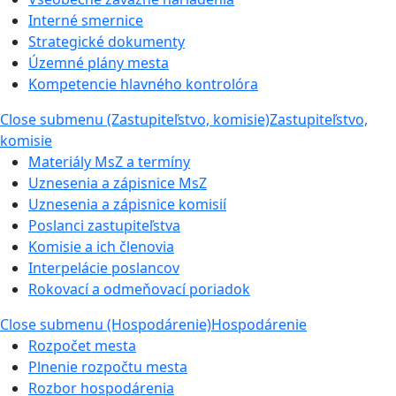
Interné smernice
Strategické dokumenty
Územné plány mesta
Kompetencie hlavného kontrolóra
Close submenu (Zastupiteľstvo, komisie)
Zastupiteľstvo,
komisie
Materiály MsZ a termíny
Uznesenia a zápisnice MsZ
Uznesenia a zápisnice komisií
Poslanci zastupiteľstva
Komisie a ich členovia
Interpelácie poslancov
Rokovací a odmeňovací poriadok
Close submenu (Hospodárenie)
Hospodárenie
Rozpočet mesta
Plnenie rozpočtu mesta
Rozbor hospodárenia