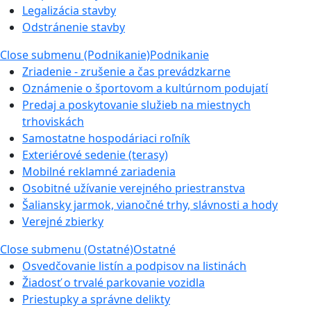
Legalizácia stavby
Odstránenie stavby
Close submenu (Podnikanie)
Podnikanie
Zriadenie - zrušenie a čas prevádzkarne
Oznámenie o športovom a kultúrnom podujatí
Predaj a poskytovanie služieb na miestnych
trhoviskách
Samostatne hospodáriaci roľník
Exteriérové sedenie (terasy)
Mobilné reklamné zariadenia
Osobitné užívanie verejného priestranstva
Šaliansky jarmok, vianočné trhy, slávnosti a hody
Verejné zbierky
Close submenu (Ostatné)
Ostatné
Osvedčovanie listín a podpisov na listinách
Žiadosť o trvalé parkovanie vozidla
Priestupky a správne delikty