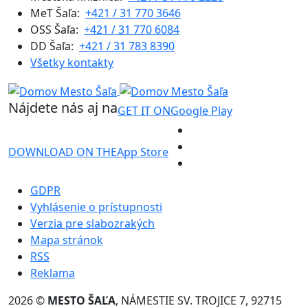
MeT Šaľa:
+421 / 31 770 3646
OSS Šaľa:
+421 / 31 770 6084
DD Šaľa:
+421 / 31 783 8390
Všetky kontakty
Nájdete nás aj na
GET IT ON
Google Play
DOWNLOAD ON THE
App Store
GDPR
Vyhlásenie o prístupnosti
Verzia pre slabozrakých
Mapa stránok
RSS
Reklama
2026 ©
MESTO ŠAĽA
, NÁMESTIE SV. TROJICE 7, 92715