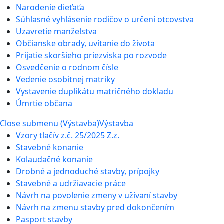
Narodenie dieťaťa
Súhlasné vyhlásenie rodičov o určení otcovstva
Uzavretie manželstva
Občianske obrady, uvítanie do života
Prijatie skoršieho priezviska po rozvode
Osvedčenie o rodnom čísle
Vedenie osobitnej matriky
Vystavenie duplikátu matričného dokladu
Úmrtie občana
Close submenu (Výstavba)
Výstavba
Vzory tlačív z.č. 25/2025 Z.z.
Stavebné konanie
Kolaudačné konanie
Drobné a jednoduché stavby, prípojky
Stavebné a udržiavacie práce
Návrh na povolenie zmeny v užívaní stavby
Návrh na zmenu stavby pred dokončením
Pasport stavby