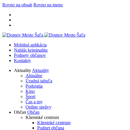
Rovno na obsah
Rovno na menu
Mobilná aplikácia
Nahlás kriminalitu
Podnety občanov
Kontakty
Aktuality
Aktuality
Aktuálne
Úradná tabuľa
Podujatia
Kino
Šport
Čas a my
Online správy
Občan
Občan
Klientské centrum
Klientské centrum
Podnet občana