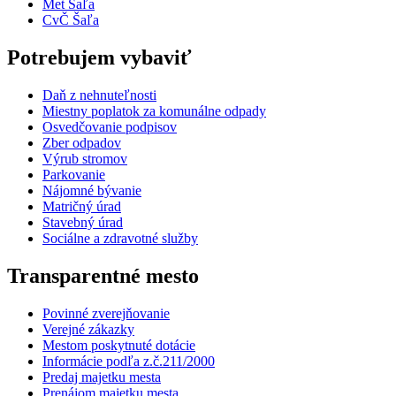
Met Šaľa
CvČ Šaľa
Potrebujem vybaviť
Daň z nehnuteľnosti
Miestny poplatok za komunálne odpady
Osvedčovanie podpisov
Zber odpadov
Výrub stromov
Parkovanie
Nájomné bývanie
Matričný úrad
Stavebný úrad
Sociálne a zdravotné služby
Transparentné mesto
Povinné zverejňovanie
Verejné zákazky
Mestom poskytnuté dotácie
Informácie podľa z.č.211/2000
Predaj majetku mesta
Prenájom majetku mesta