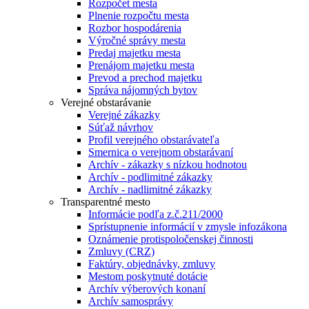
Rozpočet mesta
Plnenie rozpočtu mesta
Rozbor hospodárenia
Výročné správy mesta
Predaj majetku mesta
Prenájom majetku mesta
Prevod a prechod majetku
Správa nájomných bytov
Verejné obstarávanie
Verejné zákazky
Súťaž návrhov
Profil verejného obstarávateľa
Smernica o verejnom obstarávaní
Archív - zákazky s nízkou hodnotou
Archív - podlimitné zákazky
Archív - nadlimitné zákazky
Transparentné mesto
Informácie podľa z.č.211/2000
Sprístupnenie informácií v zmysle infozákona
Oznámenie protispoločenskej činnosti
Zmluvy (CRZ)
Faktúry, objednávky, zmluvy
Mestom poskytnuté dotácie
Archív výberových konaní
Archív samosprávy