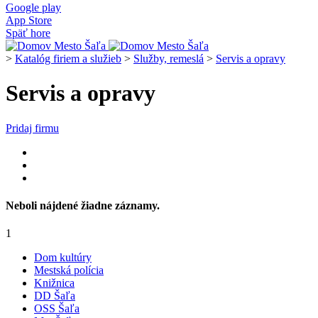
Google play
App Store
Späť hore
>
Katalóg firiem a služieb
>
Služby, remeslá
>
Servis a opravy
Servis a opravy
Pridaj firmu
Neboli nájdené žiadne záznamy.
1
Dom kultúry
Mestská polícia
Knižnica
DD Šaľa
OSS Šaľa