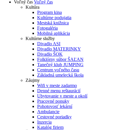
Voľný čas
Voľný čas
Kultúra
Program kina
Kultúrne podujatia
Mestská knižnica
Fotogaléria
Mobilná aplikácia
Kultúrne služby
Divadlo ASI
Divadlo MATERINKY
Divadlo ŠOK
Folklórny súbor ŠAĽAN
Tanečný klub JUMPING
Centrum voľného času
Základná umelecká škola
Záujmy
Wifi v meste zadarmo
Denné menu reštaurácií
Ubytovanie v meste a okolí
Pracovné ponuky
Pohotovosť lekární
Ambulancie
Cestovné poriadky
Inzercia
Katalóg firiem