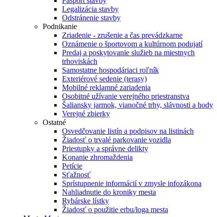
Pasport stavby
Legalizácia stavby
Odstránenie stavby
Podnikanie
Zriadenie - zrušenie a čas prevádzkarne
Oznámenie o športovom a kultúrnom podujatí
Predaj a poskytovanie služieb na miestnych
trhoviskách
Samostatne hospodáriaci roľník
Exteriérové sedenie (terasy)
Mobilné reklamné zariadenia
Osobitné užívanie verejného priestranstva
Šaliansky jarmok, vianočné trhy, slávnosti a hody
Verejné zbierky
Ostatné
Osvedčovanie listín a podpisov na listinách
Žiadosť o trvalé parkovanie vozidla
Priestupky a správne delikty
Konanie zhromaždenia
Petície
Sťažnosť
Sprístupnenie informácií v zmysle infozákona
Nahliadnutie do kroniky mesta
Rybárske lístky
Žiadosť o použitie erbu/loga mesta