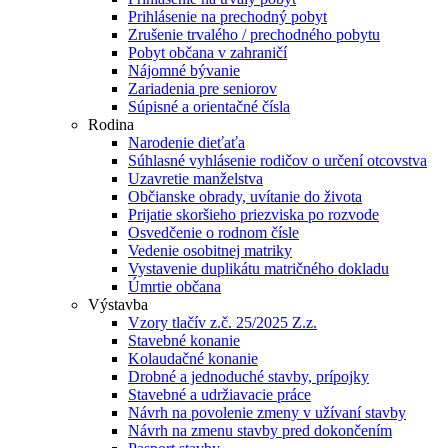
Prihlásenie na prechodný pobyt
Zrušenie trvalého / prechodného pobytu
Pobyt občana v zahraničí
Nájomné bývanie
Zariadenia pre seniorov
Súpisné a orientačné čísla
Rodina
Narodenie dieťaťa
Súhlasné vyhlásenie rodičov o určení otcovstva
Uzavretie manželstva
Občianske obrady, uvítanie do života
Prijatie skoršieho priezviska po rozvode
Osvedčenie o rodnom čísle
Vedenie osobitnej matriky
Vystavenie duplikátu matričného dokladu
Úmrtie občana
Výstavba
Vzory tlačív z.č. 25/2025 Z.z.
Stavebné konanie
Kolaudačné konanie
Drobné a jednoduché stavby, prípojky
Stavebné a udržiavacie práce
Návrh na povolenie zmeny v užívaní stavby
Návrh na zmenu stavby pred dokončením