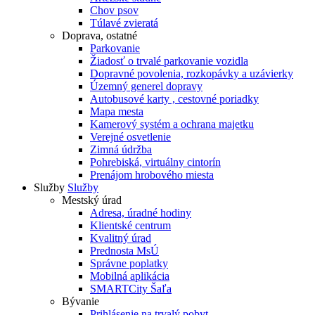
Chov psov
Túlavé zvieratá
Doprava, ostatné
Parkovanie
Žiadosť o trvalé parkovanie vozidla
Dopravné povolenia, rozkopávky a uzávierky
Územný generel dopravy
Autobusové karty , cestovné poriadky
Mapa mesta
Kamerový systém a ochrana majetku
Verejné osvetlenie
Zimná údržba
Pohrebiská, virtuálny cintorín
Prenájom hrobového miesta
Služby
Služby
Mestský úrad
Adresa, úradné hodiny
Klientské centrum
Kvalitný úrad
Prednosta MsÚ
Správne poplatky
Mobilná aplikácia
SMARTCity Šaľa
Bývanie
Prihlásenie na trvalý pobyt