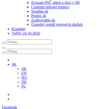
Zoznam PSČ miest a obcí v SR
Centrum právnej pomoci
Stopline.sk
Pomoc.sk
Zodpovedne.sk
Ústredný portál verejných služieb
Kontakty
Voľby 24.10.2026
SK
SK
EN
HU
DE
PL
Facebook