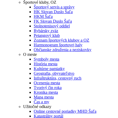
Športové kluby, OZ
Športový servis a správy
HK Slovan Duslo Šaľa
HKM Šaľa
FK Slovan Duslo Šaľa
Stolnotenisový oddiel
Rybársky zväz
Petangový klub
Zoznam športových klubov a OZ
Harmonogram športovej haly
Občianske združenia a neziskovky
O meste
Symboly mesta
História mesta
Kultúrne pamiatky
Geografia, obyvateľstvo
Infraštruktúra, cestovný ruch
Ocenenia mesta
Tvorivý čin roka
Kronika mesta
Mapa mesta
Čas a my
Užitočné odkazy
Online cestovné poriadky MHD Šaľa
Katastrálny portál