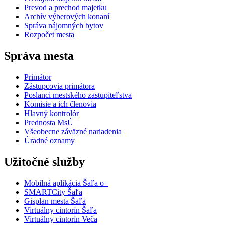
Prevod a prechod majetku
Archív výberových konaní
Správa nájomných bytov
Rozpočet mesta
Správa mesta
Primátor
Zástupcovia primátora
Poslanci mestského zastupiteľstva
Komisie a ich členovia
Hlavný kontrolór
Prednosta MsÚ
Všeobecne záväzné nariadenia
Úradné oznamy
Užitočné služby
Mobilná aplikácia Šaľa o+
SMARTCity Šaľa
Gisplan mesta Šaľa
Virtuálny cintorín Šaľa
Virtuálny cintorín Veča