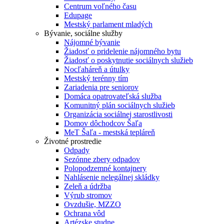
Centrum voľného času
Edupage
Mestský parlament mladých
Bývanie, sociálne služby
Nájomné bývanie
Žiadosť o pridelenie nájomného bytu
Žiadosť o poskytnutie sociálnych služieb
Nocľaháreň a útulky
Mestský terénny tím
Zariadenia pre seniorov
Domáca opatrovateľská služba
Komunitný plán sociálnych služieb
Organizácia sociálnej starostlivosti
Domov dôchodcov Šaľa
MeT Šaľa - mestská tepláreň
Životné prostredie
Odpady
Sezónne zbery odpadov
Polopodzemné kontajnery
Nahlásenie nelegálnej skládky
Zeleň a údržba
Výrub stromov
Ovzdušie, MZZO
Ochrana vôd
Artézske studne