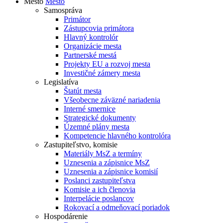
Mesto
Mesto
Samospráva
Primátor
Zástupcovia primátora
Hlavný kontrolór
Organizácie mesta
Partnerské mestá
Projekty EU a rozvoj mesta
Investičné zámery mesta
Legislatíva
Štatút mesta
Všeobecne záväzné nariadenia
Interné smernice
Strategické dokumenty
Územné plány mesta
Kompetencie hlavného kontrolóra
Zastupiteľstvo, komisie
Materiály MsZ a termíny
Uznesenia a zápisnice MsZ
Uznesenia a zápisnice komisií
Poslanci zastupiteľstva
Komisie a ich členovia
Interpelácie poslancov
Rokovací a odmeňovací poriadok
Hospodárenie