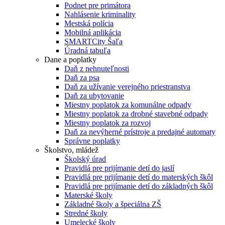
Podnet pre primátora
Nahlásenie kriminality
Mestská polícia
Mobilná aplikácia
SMARTCity Šaľa
Úradná tabuľa
Dane a poplatky
Daň z nehnuteľnosti
Daň za psa
Daň za užívanie verejného priestranstva
Daň za ubytovanie
Miestny poplatok za komunálne odpady
Miestny poplatok za drobné stavebné odpady
Miestny poplatok za rozvoj
Daň za nevýherné prístroje a predajné automaty
Správne poplatky
Školstvo, mládež
Školský úrad
Pravidlá pre prijímanie detí do jaslí
Pravidlá pre prijímanie detí do materských škôl
Pravidlá pre prijímanie detí do základných škôl
Materské školy
Základné školy a špeciálna ZŠ
Stredné školy
Umelecké školy