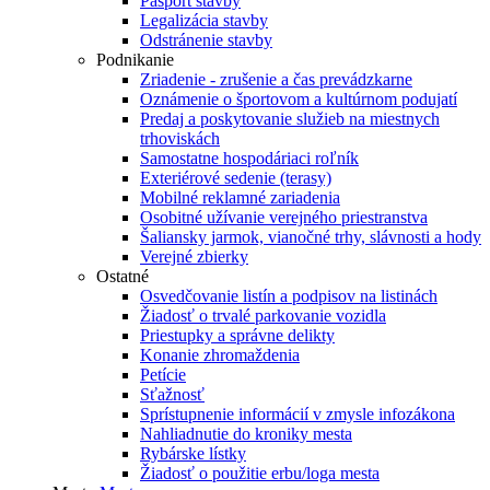
Pasport stavby
Legalizácia stavby
Odstránenie stavby
Podnikanie
Zriadenie - zrušenie a čas prevádzkarne
Oznámenie o športovom a kultúrnom podujatí
Predaj a poskytovanie služieb na miestnych
trhoviskách
Samostatne hospodáriaci roľník
Exteriérové sedenie (terasy)
Mobilné reklamné zariadenia
Osobitné užívanie verejného priestranstva
Šaliansky jarmok, vianočné trhy, slávnosti a hody
Verejné zbierky
Ostatné
Osvedčovanie listín a podpisov na listinách
Žiadosť o trvalé parkovanie vozidla
Priestupky a správne delikty
Konanie zhromaždenia
Petície
Sťažnosť
Sprístupnenie informácií v zmysle infozákona
Nahliadnutie do kroniky mesta
Rybárske lístky
Žiadosť o použitie erbu/loga mesta