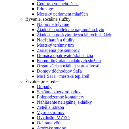
Centrum voľného času
Edupage
Mestský parlament mladých
Bývanie, sociálne služby
Nájomné bývanie
Žiadosť o pridelenie nájomného bytu
Žiadosť o poskytnutie sociálnych služieb
Nocľaháreň a útulky
Mestský terénny tím
Zariadenia pre seniorov
Domáca opatrovateľská služba
Komunitný plán sociálnych služieb
Organizácia sociálnej starostlivosti
Domov dôchodcov Šaľa
MeT Šaľa - mestská tepláreň
Životné prostredie
Odpady
Sezónne zbery odpadov
Polopodzemné kontajnery
Nahlásenie nelegálnej skládky
Zeleň a údržba
Výrub stromov
Ovzdušie, MZZO
Ochrana vôd
Artézske studne