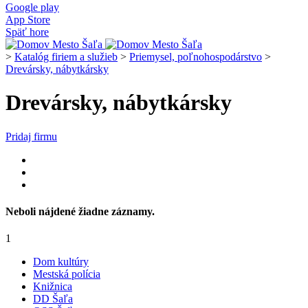
Google play
App Store
Späť hore
>
Katalóg firiem a služieb
>
Priemysel, poľnohospodárstvo
>
Drevársky, nábytkársky
Drevársky, nábytkársky
Pridaj firmu
Neboli nájdené žiadne záznamy.
1
Dom kultúry
Mestská polícia
Knižnica
DD Šaľa