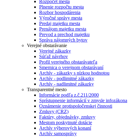
Rozpočet mesta
Plnenie rozpočtu mesta
Rozbor hospodárenia
Výročné správy mesta
Predaj majetku mesta
Prenájom majetku mesta
Prevod a prechod majetku
Správa nájomných bytov
Verejné obstarávanie
Verejné zákazky
Súťaž návrhov
Profil verejného obstarávateľa
Smernica o verejnom obstarávaní
Archív - zákazky s nízkou hodnotou
Archív - podlimitné zákazky
Archív - nadlimitné zákazky
Transparentné mesto
Informácie podľa z.č.211/2000
Sprístupnenie informácií v zmysle infozákona
Oznámenie protispoločenskej činnosti
Zmluvy (CRZ)
Faktúry, objednávky, zmluvy
Mestom poskytnuté dotácie
Archív výberových konaní
Archív samosprávy