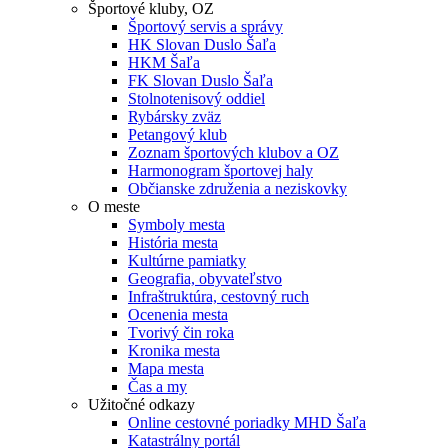
Športové kluby, OZ
Športový servis a správy
HK Slovan Duslo Šaľa
HKM Šaľa
FK Slovan Duslo Šaľa
Stolnotenisový oddiel
Rybársky zväz
Petangový klub
Zoznam športových klubov a OZ
Harmonogram športovej haly
Občianske združenia a neziskovky
O meste
Symboly mesta
História mesta
Kultúrne pamiatky
Geografia, obyvateľstvo
Infraštruktúra, cestovný ruch
Ocenenia mesta
Tvorivý čin roka
Kronika mesta
Mapa mesta
Čas a my
Užitočné odkazy
Online cestovné poriadky MHD Šaľa
Katastrálny portál