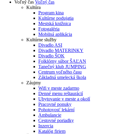
Voľný čas
Voľný čas
Kultúra
Program kina
Kultúrne podujatia
Mestská knižnica
Fotogaléria
Mobilná aplikácia
Kultúrne služby
Divadlo ASI
Divadlo MATERINKY
Divadlo ŠOK
Folklórny súbor ŠAĽAN
Tanečný klub JUMPING
Centrum voľného času
Základná umelecká škola
Záujmy
Wifi v meste zadarmo
Denné menu reštaurácií
Ubytovanie v meste a okolí
Pracovné ponuky
Pohotovosť lekární
Ambulancie
Cestovné poriadky
Inzercia
Katalóg firiem