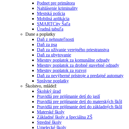
Podnet pre primátora
Nahlásenie kriminality
Mestská polícia
Mobilná aplikácia
SMARTCity Šaľa
Úradná tabuľa
Dane a poplatky
Daň z nehnuteľnosti
Daň za psa
Daň za užívanie verejného priestranstva
Daň za ubytovanie
Miestny poplatok za komunálne odpady
Miestny poplatok za drobné stavebné odpady
Miestny poplatok za rozvoj
Daň za nevýherné prístroje a predajné automaty
Správne poplatky
Školstvo, mládež
Školský úrad
Pravidlá pre prijímanie detí do jaslí
Pravidlá pre prijímanie detí do materských škôl
Pravidlá pre prijímanie detí do základných škôl
Materské školy
Základné školy a špeciálna ZŠ
Stredné školy
Umelecké školy