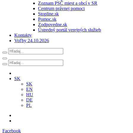
Zoznam PSČ miest a obcí v SR
Centrum právnej pomoci
Stopline.sk
Pomoc.sk
Zodpovedne.sk
Ústredný portál verejných služieb
Kontakty
Voľby 24.10.2026
SK
SK
EN
HU
DE
PL
Facebook