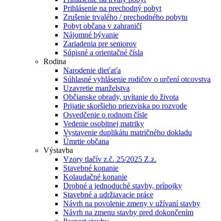
Prihlásenie na prechodný pobyt
Zrušenie trvalého / prechodného pobytu
Pobyt občana v zahraničí
Nájomné bývanie
Zariadenia pre seniorov
Súpisné a orientačné čísla
Rodina
Narodenie dieťaťa
Súhlasné vyhlásenie rodičov o určení otcovstva
Uzavretie manželstva
Občianske obrady, uvítanie do života
Prijatie skoršieho priezviska po rozvode
Osvedčenie o rodnom čísle
Vedenie osobitnej matriky
Vystavenie duplikátu matričného dokladu
Úmrtie občana
Výstavba
Vzory tlačív z.č. 25/2025 Z.z.
Stavebné konanie
Kolaudačné konanie
Drobné a jednoduché stavby, prípojky
Stavebné a udržiavacie práce
Návrh na povolenie zmeny v užívaní stavby
Návrh na zmenu stavby pred dokončením