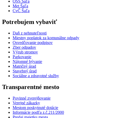
OSS Šaľa
Met Šaľa
CvČ Šaľa
Potrebujem vybaviť
Daň z nehnuteľnosti
Miestny poplatok za komunálne odpady
Osvedčovanie podpisov
Zber odpadov
Výrub stromov
Parkovanie
Nájomné bývanie
Matričný úrad
Stavebný úrad
Sociálne a zdravotné služby
Transparentné mesto
Povinné zverejňovanie
Verejné zákazky
Mestom poskytnuté dotácie
Informácie podľa z.č.211/2000
Predaj majetku mesta