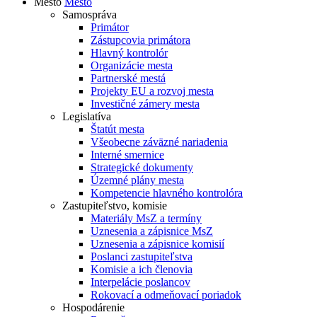
Mesto
Mesto
Samospráva
Primátor
Zástupcovia primátora
Hlavný kontrolór
Organizácie mesta
Partnerské mestá
Projekty EU a rozvoj mesta
Investičné zámery mesta
Legislatíva
Štatút mesta
Všeobecne záväzné nariadenia
Interné smernice
Strategické dokumenty
Územné plány mesta
Kompetencie hlavného kontrolóra
Zastupiteľstvo, komisie
Materiály MsZ a termíny
Uznesenia a zápisnice MsZ
Uznesenia a zápisnice komisií
Poslanci zastupiteľstva
Komisie a ich členovia
Interpelácie poslancov
Rokovací a odmeňovací poriadok
Hospodárenie