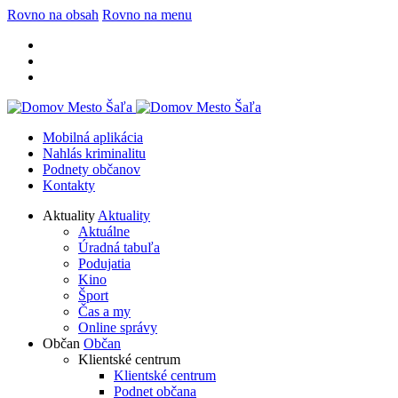
Rovno na obsah
Rovno na menu
Mobilná aplikácia
Nahlás kriminalitu
Podnety občanov
Kontakty
Aktuality
Aktuality
Aktuálne
Úradná tabuľa
Podujatia
Kino
Šport
Čas a my
Online správy
Občan
Občan
Klientské centrum
Klientské centrum
Podnet občana