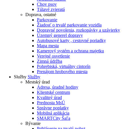
Chov psov
Túlavé zvieratá
Doprava, ostatné
Parkovanie
Žiadosť o trvalé parkovanie vozidla
Dopravné povolenia, rozkopávky a uzávierky
Územný generel dopravy
Autobusové karty , cestovné poriadky
Mapa mesta
Kamerový systém a ochrana majetku
Verejné osvetlenie
Zimná údržba
Pohrebiská, virtuálny cintorín
Prenájom hrobového miesta
Služby
Služby
Mestský úrad
Adresa, úradné hodiny
Klientské centrum
Kvalitný úrad
Prednosta MsÚ
Správne poplatky
Mobilná aplikácia
SMARTCity Šaľa
Bývanie
Prihlásenie na trvalý pobyt