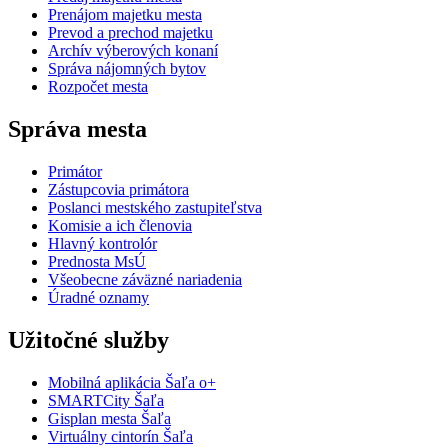
Prenájom majetku mesta
Prevod a prechod majetku
Archív výberových konaní
Správa nájomných bytov
Rozpočet mesta
Správa mesta
Primátor
Zástupcovia primátora
Poslanci mestského zastupiteľstva
Komisie a ich členovia
Hlavný kontrolór
Prednosta MsÚ
Všeobecne záväzné nariadenia
Úradné oznamy
Užitočné služby
Mobilná aplikácia Šaľa o+
SMARTCity Šaľa
Gisplan mesta Šaľa
Virtuálny cintorín Šaľa