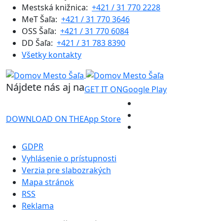
Mestská knižnica:
+421 / 31 770 2228
MeT Šaľa:
+421 / 31 770 3646
OSS Šaľa:
+421 / 31 770 6084
DD Šaľa:
+421 / 31 783 8390
Všetky kontakty
Nájdete nás aj na
GET IT ON
Google Play
DOWNLOAD ON THE
App Store
GDPR
Vyhlásenie o prístupnosti
Verzia pre slabozrakých
Mapa stránok
RSS
Reklama