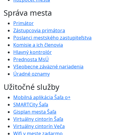
Správa mesta
Primátor
Zástupcovia primátora
Poslanci mestského zastupiteľstva
Komisie a ich členovia
Hlavný kontrolór
Prednosta MsÚ
Všeobecne záväzné nariadenia
Úradné oznamy
Užitočné služby
Mobilná aplikácia Šaľa o+
SMARTCity Šaľa
Gisplan mesta Šaľa
Virtuálny cintorín Šaľa
Virtuálny cintorín Veča
Wifi v meste zadarmo