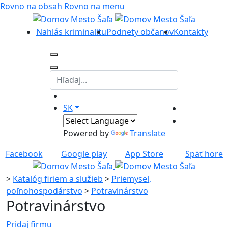
Rovno na obsah
Rovno na menu
Nahlás kriminalitu
Podnety občanov
Kontakty
SK
Powered by
Translate
Facebook
Google play
App Store
Späť hore
>
Katalóg firiem a služieb
>
Priemysel,
poľnohospodárstvo
>
Potravinárstvo
Potravinárstvo
Pridaj firmu