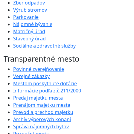
Zber odpadov
Výrub stromov
Parkovanie
Nájomné bývanie
Matričný úrad
Stavebný úrad
Sociálne a zdravotné služby
Transparentné mesto
Povinné zverejňovanie
Verejné zákazky
Mestom poskytnuté dotácie
Informácie podľa z.č.211/2000
Predaj majetku mesta
Prenájom majetku mesta
Prevod a prechod majetku
Archív výberových konaní
Správa nájomných bytov
Rozpočet mesta