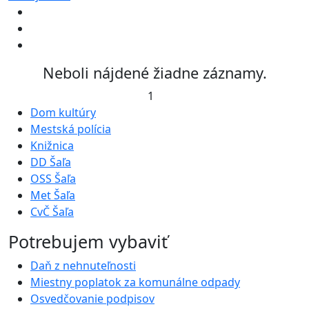
Neboli nájdené žiadne záznamy.
1
Dom kultúry
Mestská polícia
Knižnica
DD Šaľa
OSS Šaľa
Met Šaľa
CvČ Šaľa
Potrebujem vybaviť
Daň z nehnuteľnosti
Miestny poplatok za komunálne odpady
Osvedčovanie podpisov