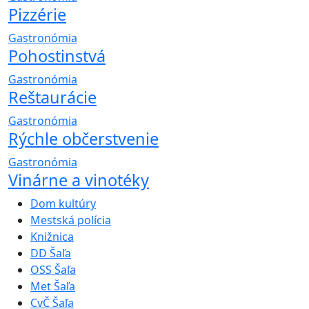
Pizzérie
Gastronómia
Pohostinstvá
Gastronómia
Reštaurácie
Gastronómia
Rýchle občerstvenie
Gastronómia
Vinárne a vinotéky
Dom kultúry
Mestská polícia
Knižnica
DD Šaľa
OSS Šaľa
Met Šaľa
CvČ Šaľa