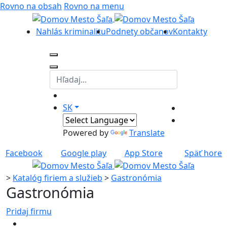
Rovno na obsah
Rovno na menu
Nahlás kriminalitu
Podnety občanov
Kontakty
SK
Powered by
Translate
Facebook
Google play
App Store
Späť hore
>
Katalóg firiem a služieb
>
Gastronómia
Gastronómia
Pridaj firmu