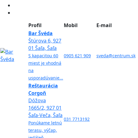
Profil
Mobil
E-mail
Bar Švéda
Štúrova 6, 927
01 Šaľa, Šaľa
S kapacitou 60
0905 621 909
sveda@centrum.sk
miest je vhodná
na
usporadúvanie...
Reštaurácia
Corgoň
Dóžova
1665/2, 927 01
Šaľa-Veča, Šaľa
031 7713192
Ponúkame letnú
terasu, výčap,
jedáleň,