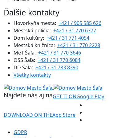
Ďalšie kontakty
Hovorkyňa mesta:
+421 / 905 585 626
Mestská polícia:
+421 / 31 770 6777
Dom kultúry:
+421 / 31 771 4054
Mestská knižnica:
+421 / 31 770 2228
MeT Šaľa:
+421 / 31 770 3646
OSS Šaľa:
+421 / 31 770 6084
DD Šaľa:
+421 / 31 783 8390
Všetky kontakty
Nájdete nás aj na
GET IT ON
Google Play
DOWNLOAD ON THE
App Store
GDPR