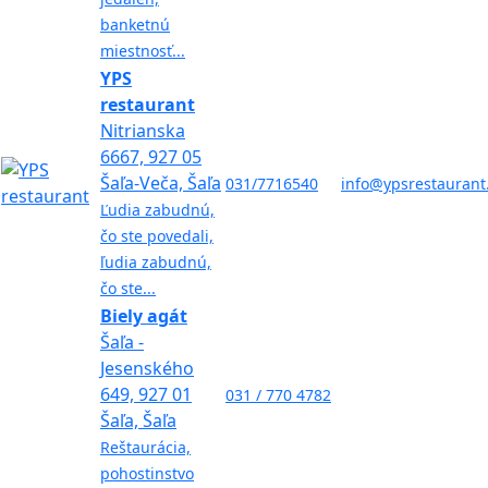
banketnú
miestnosť...
YPS
restaurant
Nitrianska
6667, 927 05
Šaľa-Veča, Šaľa
031/7716540
info@ypsrestaurant
Ľudia zabudnú,
čo ste povedali,
ľudia zabudnú,
čo ste...
Biely agát
Šaľa -
Jesenského
649, 927 01
031 / 770 4782
Šaľa, Šaľa
Reštaurácia,
pohostinstvo