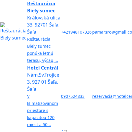
Reštaurácia
Biely sumec
Kráľovská ulica
33, 92701 Šaľa,
Šaľa
+421948107326
pamarsro@gmail.c
Reštaurácia
Biely sumec
ponúka letnú
terasu, výčap,...
Hotel Centrál
Nám.Sv.Trojice
3, 927 01 Šaľa,
Šaľa
V
0907524833
rezervacia@hotelcen
klimatizovanom
priestore s
kapacitou 120
miest a 50...
1
2