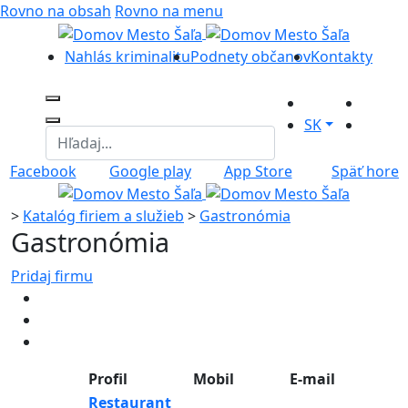
Rovno na obsah
Rovno na menu
Nahlás kriminalitu
Podnety občanov
Kontakty
SK
Facebook
Google play
App Store
Späť hore
>
Katalóg firiem a služieb
>
Gastronómia
Gastronómia
Pridaj firmu
Profil
Mobil
E-mail
Restaurant