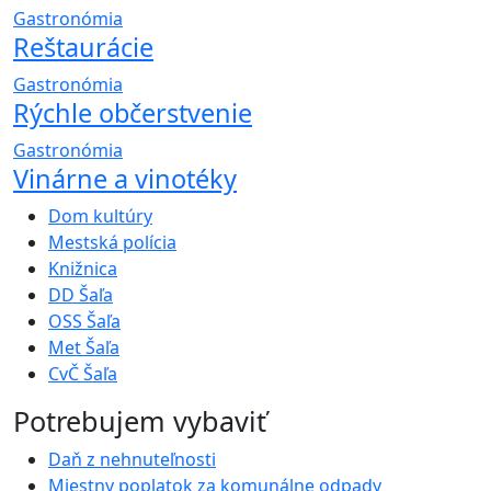
Gastronómia
Reštaurácie
Gastronómia
Rýchle občerstvenie
Gastronómia
Vinárne a vinotéky
Dom kultúry
Mestská polícia
Knižnica
DD Šaľa
OSS Šaľa
Met Šaľa
CvČ Šaľa
Potrebujem vybaviť
Daň z nehnuteľnosti
Miestny poplatok za komunálne odpady