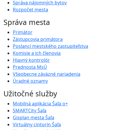
Správa nájomných bytov
Rozpočet mesta
Správa mesta
Primátor
Zástupcovia primátora
Poslanci mestského zastupiteľstva
Komisie a ich členovia
Hlavný kontrolór
Prednosta MsÚ
Všeobecne záväzné nariadenia
Úradné oznamy
Užitočné služby
Mobilná aplikácia Šaľa o+
SMARTCity Šaľa
Gisplan mesta Šaľa
Virtuálny cintorín Šaľa