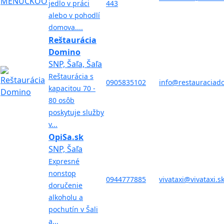
jedlo v práci
443
alebo v pohodlí
domova....
Reštaurácia
Domino
SNP, Šaľa, Šaľa
Reštaurácia s
0905835102
info@restauraciad
kapacitou 70 -
80 osôb
poskytuje služby
v...
OpiSa.sk
SNP, Šaľa
Expresné
nonstop
0944777885
vivataxi@vivataxi.s
doručenie
alkoholu a
pochutín v Šali
a...