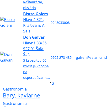
Reštaurácia,
pizzéria
Bistro Golem
Hlavná 321,
0948033008
Kráľová n/V,
Šaľa
Don Galvan
Hlavná 33/36,
927 01 Šaľa,
Šaľa
0905 273 435
galvan@salamon.s
S kapacitou 60
miest je vhodná
na
usporadúvanie...
1
2
Gastronómia
Bary, kaviarne
Gastronómia