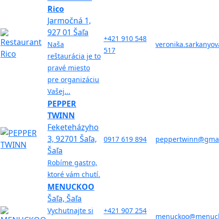
Rico
Jarmočná 1,
927 01 Šaľa
+421 910 548
Naša
veronika.sarkanyo
517
reštaurácia je to
pravé miesto
pre organizáciu
Vašej...
PEPPER
TWINN
Feketeházyho
3, 92701 Šaľa,
0917 619 894
peppertwinn@gmai
Šaľa
Robíme gastro,
ktoré vám chutí.
MENUCKOO
Šaľa, Šaľa
Vychutnajte si
+421 907 254
menuckoo@menuck