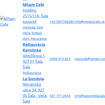
Mňam Cafe
Hollého
2515/11A, Šaľa
Kaviareň
+421907786585
info@mnamcafe.sk
mestská časť
Veča, bytový
dom Panorama
Reštaurácia
Karolinka
Jánošíkova 1,
0949 613 823
rspiszak@gmail.c
927 01 Šaľa,
Šaľa
Reštaurácia
La Gondola
Nitrianska
ulica 34, 927
05 Šaľa - Veča,
031 771 2418
info@lagondolasala
Šaľa