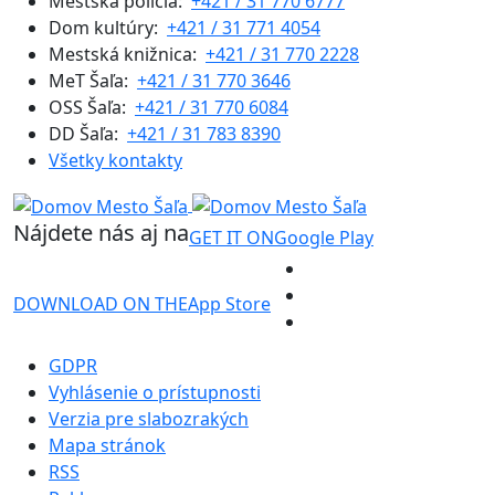
Mestská polícia:
+421 / 31 770 6777
Dom kultúry:
+421 / 31 771 4054
Mestská knižnica:
+421 / 31 770 2228
MeT Šaľa:
+421 / 31 770 3646
OSS Šaľa:
+421 / 31 770 6084
DD Šaľa:
+421 / 31 783 8390
Všetky kontakty
Nájdete nás aj na
GET IT ON
Google Play
DOWNLOAD ON THE
App Store
GDPR
Vyhlásenie o prístupnosti
Verzia pre slabozrakých
Mapa stránok
RSS