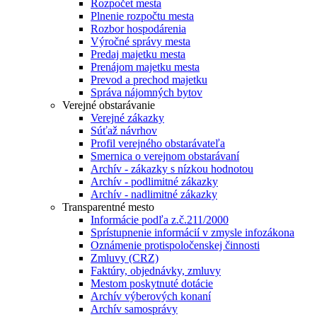
Rozpočet mesta
Plnenie rozpočtu mesta
Rozbor hospodárenia
Výročné správy mesta
Predaj majetku mesta
Prenájom majetku mesta
Prevod a prechod majetku
Správa nájomných bytov
Verejné obstarávanie
Verejné zákazky
Súťaž návrhov
Profil verejného obstarávateľa
Smernica o verejnom obstarávaní
Archív - zákazky s nízkou hodnotou
Archív - podlimitné zákazky
Archív - nadlimitné zákazky
Transparentné mesto
Informácie podľa z.č.211/2000
Sprístupnenie informácií v zmysle infozákona
Oznámenie protispoločenskej činnosti
Zmluvy (CRZ)
Faktúry, objednávky, zmluvy
Mestom poskytnuté dotácie
Archív výberových konaní
Archív samosprávy