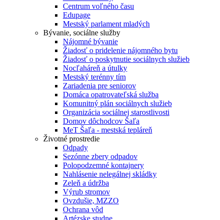
Centrum voľného času
Edupage
Mestský parlament mladých
Bývanie, sociálne služby
Nájomné bývanie
Žiadosť o pridelenie nájomného bytu
Žiadosť o poskytnutie sociálnych služieb
Nocľaháreň a útulky
Mestský terénny tím
Zariadenia pre seniorov
Domáca opatrovateľská služba
Komunitný plán sociálnych služieb
Organizácia sociálnej starostlivosti
Domov dôchodcov Šaľa
MeT Šaľa - mestská tepláreň
Životné prostredie
Odpady
Sezónne zbery odpadov
Polopodzemné kontajnery
Nahlásenie nelegálnej skládky
Zeleň a údržba
Výrub stromov
Ovzdušie, MZZO
Ochrana vôd
Artézske studne