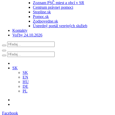
Zoznam PSČ miest a obcí v SR
Centrum právnej pomoci
Stopline.sk
Pomoc.sk
Zodpovedne.sk
Ústredný portál verejných služieb
Kontakty
Voľby 24.10.2026
SK
SK
EN
HU
DE
PL
Facebook