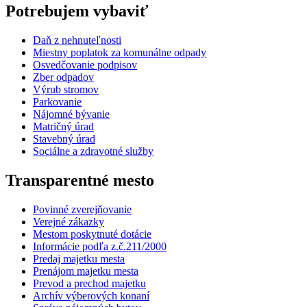
Potrebujem vybaviť
Daň z nehnuteľnosti
Miestny poplatok za komunálne odpady
Osvedčovanie podpisov
Zber odpadov
Výrub stromov
Parkovanie
Nájomné bývanie
Matričný úrad
Stavebný úrad
Sociálne a zdravotné služby
Transparentné mesto
Povinné zverejňovanie
Verejné zákazky
Mestom poskytnuté dotácie
Informácie podľa z.č.211/2000
Predaj majetku mesta
Prenájom majetku mesta
Prevod a prechod majetku
Archív výberových konaní