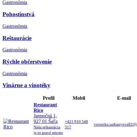
Gastronómia
Pohostinstvá
Gastronómia
Reštaurácie
Gastronómia
Rýchle občerstvenie
Gastronómia
Vinárne a vinotéky
Profil
Mobil
E-mail
Restaurant
Rico
Jarmočná 1,
927 01 Šaľa
+421 910 548
veronika.sarkanyova82@
Naša reštaurácia
517
je to pravé miesto