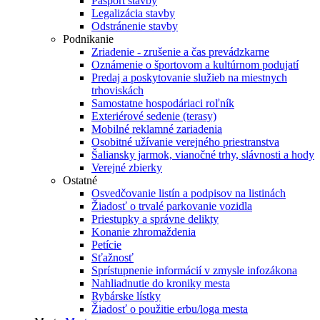
Pasport stavby
Legalizácia stavby
Odstránenie stavby
Podnikanie
Zriadenie - zrušenie a čas prevádzkarne
Oznámenie o športovom a kultúrnom podujatí
Predaj a poskytovanie služieb na miestnych
trhoviskách
Samostatne hospodáriaci roľník
Exteriérové sedenie (terasy)
Mobilné reklamné zariadenia
Osobitné užívanie verejného priestranstva
Šaliansky jarmok, vianočné trhy, slávnosti a hody
Verejné zbierky
Ostatné
Osvedčovanie listín a podpisov na listinách
Žiadosť o trvalé parkovanie vozidla
Priestupky a správne delikty
Konanie zhromaždenia
Petície
Sťažnosť
Sprístupnenie informácií v zmysle infozákona
Nahliadnutie do kroniky mesta
Rybárske lístky
Žiadosť o použitie erbu/loga mesta