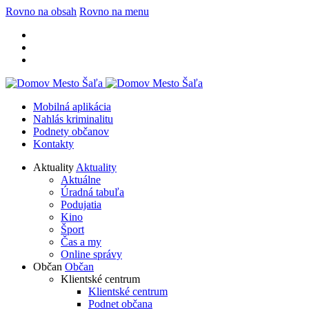
Rovno na obsah
Rovno na menu
Mobilná aplikácia
Nahlás kriminalitu
Podnety občanov
Kontakty
Aktuality
Aktuality
Aktuálne
Úradná tabuľa
Podujatia
Kino
Šport
Čas a my
Online správy
Občan
Občan
Klientské centrum
Klientské centrum
Podnet občana