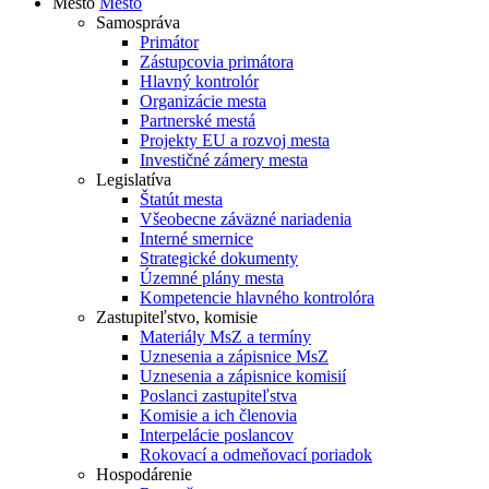
Mesto
Mesto
Samospráva
Primátor
Zástupcovia primátora
Hlavný kontrolór
Organizácie mesta
Partnerské mestá
Projekty EU a rozvoj mesta
Investičné zámery mesta
Legislatíva
Štatút mesta
Všeobecne záväzné nariadenia
Interné smernice
Strategické dokumenty
Územné plány mesta
Kompetencie hlavného kontrolóra
Zastupiteľstvo, komisie
Materiály MsZ a termíny
Uznesenia a zápisnice MsZ
Uznesenia a zápisnice komisií
Poslanci zastupiteľstva
Komisie a ich členovia
Interpelácie poslancov
Rokovací a odmeňovací poriadok
Hospodárenie