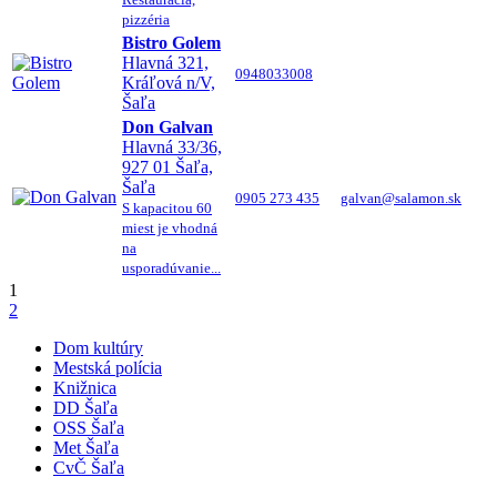
pizzéria
Bistro Golem
Hlavná 321,
0948033008
Kráľová n/V,
Šaľa
Don Galvan
Hlavná 33/36,
927 01 Šaľa,
Šaľa
0905 273 435
galvan@salamon.sk
S kapacitou 60
miest je vhodná
na
usporadúvanie...
1
2
Dom kultúry
Mestská polícia
Knižnica
DD Šaľa
OSS Šaľa
Met Šaľa
CvČ Šaľa