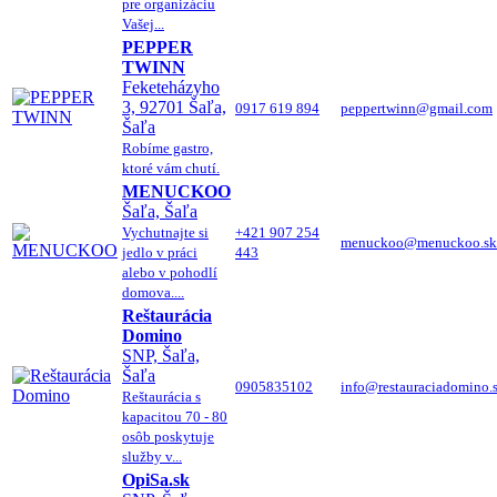
pre organizáciu
Vašej...
PEPPER
TWINN
Feketeházyho
3, 92701 Šaľa,
0917 619 894
peppertwinn@gmail.com
Šaľa
Robíme gastro,
ktoré vám chutí.
MENUCKOO
Šaľa, Šaľa
Vychutnajte si
+421 907 254
menuckoo@menuckoo.sk
jedlo v práci
443
alebo v pohodlí
domova....
Reštaurácia
Domino
SNP, Šaľa,
Šaľa
0905835102
info@restauraciadomino.
Reštaurácia s
kapacitou 70 - 80
osôb poskytuje
služby v...
OpiSa.sk