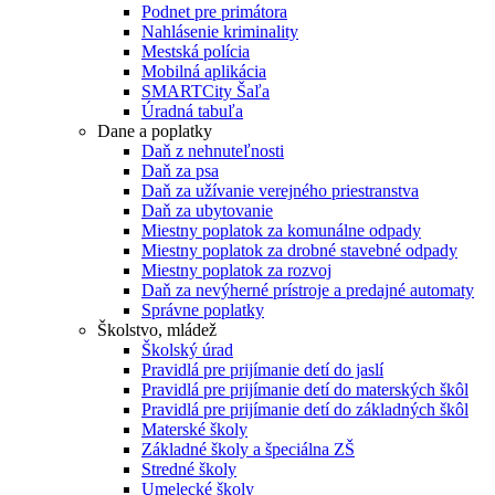
Podnet pre primátora
Nahlásenie kriminality
Mestská polícia
Mobilná aplikácia
SMARTCity Šaľa
Úradná tabuľa
Dane a poplatky
Daň z nehnuteľnosti
Daň za psa
Daň za užívanie verejného priestranstva
Daň za ubytovanie
Miestny poplatok za komunálne odpady
Miestny poplatok za drobné stavebné odpady
Miestny poplatok za rozvoj
Daň za nevýherné prístroje a predajné automaty
Správne poplatky
Školstvo, mládež
Školský úrad
Pravidlá pre prijímanie detí do jaslí
Pravidlá pre prijímanie detí do materských škôl
Pravidlá pre prijímanie detí do základných škôl
Materské školy
Základné školy a špeciálna ZŠ
Stredné školy
Umelecké školy