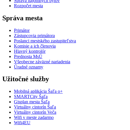
Správa nájomných bytov
Rozpočet mesta
Správa mesta
Primátor
Zástupcovia primátora
Poslanci mestského zastupiteľstva
Komisie a ich členovia
Hlavný kontrolór
Prednosta MsÚ
Všeobecne záväzné nariadenia
Úradné oznamy
Užitočné služby
Mobilná aplikácia Šaľa o+
SMARTCity Šaľa
Gisplan mesta Šaľa
Virtuálny cintorín Šaľa
Virtuálny cintorín Veča
Wifi v meste zadarmo
Wifi4EU