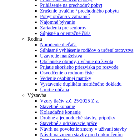
Prihlásenie na prechodný pobyt
Zrušenie trvalého / prechodného pobytu
Pobyt občana v zahraničí
Nájomné bývanie
Zariadenia pre seniorov
Súpisné a orientačné čísla
Rodina
Narodenie dieťaťa
Súhlasné vyhlásenie rodičov o určení otcovstva
Uzavretie manželstva
Občianske obrady, uvítanie do života
Prijatie skoršieho priezviska po rozvode
Osvedčenie o rodnom čísle
Vedenie osobitnej matriky
Vystavenie duplikátu matričného dokladu
Úmrtie občana
Výstavba
Vzory tlačív z.č. 25/2025 Z.z.
Stavebné konanie
Kolaudačné konanie
Drobné a jednoduché stavby, prípojky
Stavebné a udržiavacie práce
Návrh na povolenie zmeny v užívaní stavby
Návrh na zmenu stavby pred dokončením