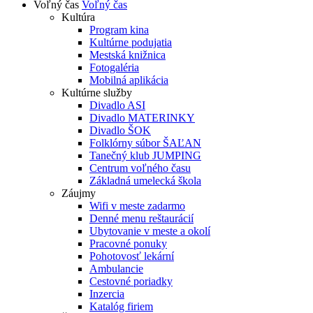
Voľný čas
Voľný čas
Kultúra
Program kina
Kultúrne podujatia
Mestská knižnica
Fotogaléria
Mobilná aplikácia
Kultúrne služby
Divadlo ASI
Divadlo MATERINKY
Divadlo ŠOK
Folklórny súbor ŠAĽAN
Tanečný klub JUMPING
Centrum voľného času
Základná umelecká škola
Záujmy
Wifi v meste zadarmo
Denné menu reštaurácií
Ubytovanie v meste a okolí
Pracovné ponuky
Pohotovosť lekární
Ambulancie
Cestovné poriadky
Inzercia
Katalóg firiem