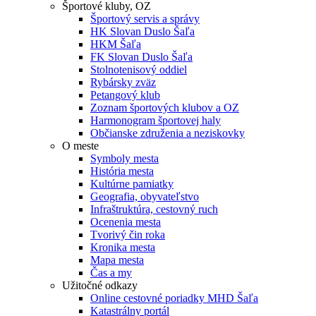
Športové kluby, OZ
Športový servis a správy
HK Slovan Duslo Šaľa
HKM Šaľa
FK Slovan Duslo Šaľa
Stolnotenisový oddiel
Rybársky zväz
Petangový klub
Zoznam športových klubov a OZ
Harmonogram športovej haly
Občianske združenia a neziskovky
O meste
Symboly mesta
História mesta
Kultúrne pamiatky
Geografia, obyvateľstvo
Infraštruktúra, cestovný ruch
Ocenenia mesta
Tvorivý čin roka
Kronika mesta
Mapa mesta
Čas a my
Užitočné odkazy
Online cestovné poriadky MHD Šaľa
Katastrálny portál