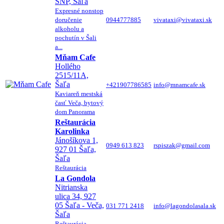
SNP, Šaľa
Expresné nonstop
doručenie
0944777885
vivataxi@vivataxi.sk
alkoholu a
pochutín v Šali
a...
Mňam Cafe
Hollého
2515/11A,
Šaľa
+421907786585
info@mnamcafe.sk
Kaviareň mestská
časť Veča, bytový
dom Panorama
Reštaurácia
Karolinka
Jánošíkova 1,
0949 613 823
rspiszak@gmail.com
927 01 Šaľa,
Šaľa
Reštaurácia
La Gondola
Nitrianska
ulica 34, 927
05 Šaľa - Veča,
031 771 2418
info@lagondolasala.sk
Šaľa
Reštaurácia,