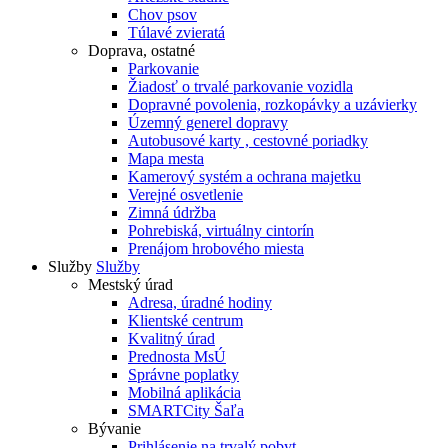
Chov psov
Túlavé zvieratá
Doprava, ostatné
Parkovanie
Žiadosť o trvalé parkovanie vozidla
Dopravné povolenia, rozkopávky a uzávierky
Územný generel dopravy
Autobusové karty , cestovné poriadky
Mapa mesta
Kamerový systém a ochrana majetku
Verejné osvetlenie
Zimná údržba
Pohrebiská, virtuálny cintorín
Prenájom hrobového miesta
Služby
Služby
Mestský úrad
Adresa, úradné hodiny
Klientské centrum
Kvalitný úrad
Prednosta MsÚ
Správne poplatky
Mobilná aplikácia
SMARTCity Šaľa
Bývanie
Prihlásenie na trvalý pobyt