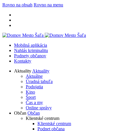
Rovno na obsah
Rovno na menu
Mobilná aplikácia
Nahlás kriminalitu
Podnety občanov
Kontakty
Aktuality
Aktuality
Aktuálne
Úradná tabuľa
Podujatia
Kino
Šport
Čas a my
Online správy
Občan
Občan
Klientské centrum
Klientské centrum
Podnet občana