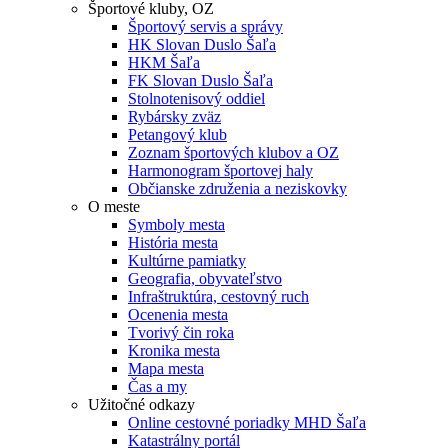
Športové kluby, OZ
Športový servis a správy
HK Slovan Duslo Šaľa
HKM Šaľa
FK Slovan Duslo Šaľa
Stolnotenisový oddiel
Rybársky zväz
Petangový klub
Zoznam športových klubov a OZ
Harmonogram športovej haly
Občianske združenia a neziskovky
O meste
Symboly mesta
História mesta
Kultúrne pamiatky
Geografia, obyvateľstvo
Infraštruktúra, cestovný ruch
Ocenenia mesta
Tvorivý čin roka
Kronika mesta
Mapa mesta
Čas a my
Užitočné odkazy
Online cestovné poriadky MHD Šaľa
Katastrálny portál