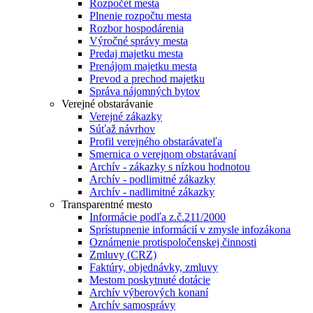
Rozpočet mesta
Plnenie rozpočtu mesta
Rozbor hospodárenia
Výročné správy mesta
Predaj majetku mesta
Prenájom majetku mesta
Prevod a prechod majetku
Správa nájomných bytov
Verejné obstarávanie
Verejné zákazky
Súťaž návrhov
Profil verejného obstarávateľa
Smernica o verejnom obstarávaní
Archív - zákazky s nízkou hodnotou
Archív - podlimitné zákazky
Archív - nadlimitné zákazky
Transparentné mesto
Informácie podľa z.č.211/2000
Sprístupnenie informácií v zmysle infozákona
Oznámenie protispoločenskej činnosti
Zmluvy (CRZ)
Faktúry, objednávky, zmluvy
Mestom poskytnuté dotácie
Archív výberových konaní
Archív samosprávy