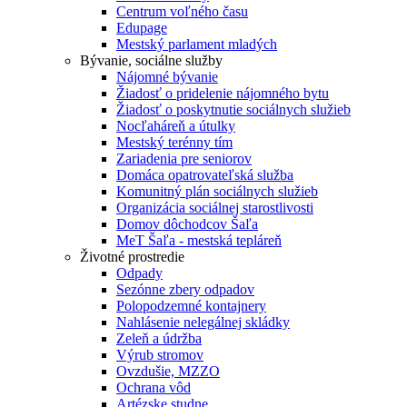
Centrum voľného času
Edupage
Mestský parlament mladých
Bývanie, sociálne služby
Nájomné bývanie
Žiadosť o pridelenie nájomného bytu
Žiadosť o poskytnutie sociálnych služieb
Nocľaháreň a útulky
Mestský terénny tím
Zariadenia pre seniorov
Domáca opatrovateľská služba
Komunitný plán sociálnych služieb
Organizácia sociálnej starostlivosti
Domov dôchodcov Šaľa
MeT Šaľa - mestská tepláreň
Životné prostredie
Odpady
Sezónne zbery odpadov
Polopodzemné kontajnery
Nahlásenie nelegálnej skládky
Zeleň a údržba
Výrub stromov
Ovzdušie, MZZO
Ochrana vôd
Artézske studne