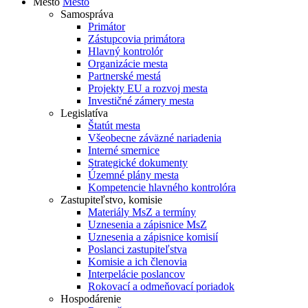
Mesto
Mesto
Samospráva
Primátor
Zástupcovia primátora
Hlavný kontrolór
Organizácie mesta
Partnerské mestá
Projekty EU a rozvoj mesta
Investičné zámery mesta
Legislatíva
Štatút mesta
Všeobecne záväzné nariadenia
Interné smernice
Strategické dokumenty
Územné plány mesta
Kompetencie hlavného kontrolóra
Zastupiteľstvo, komisie
Materiály MsZ a termíny
Uznesenia a zápisnice MsZ
Uznesenia a zápisnice komisií
Poslanci zastupiteľstva
Komisie a ich členovia
Interpelácie poslancov
Rokovací a odmeňovací poriadok
Hospodárenie