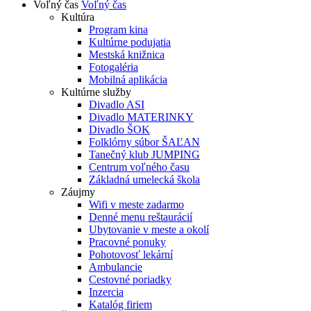
Voľný čas
Voľný čas
Kultúra
Program kina
Kultúrne podujatia
Mestská knižnica
Fotogaléria
Mobilná aplikácia
Kultúrne služby
Divadlo ASI
Divadlo MATERINKY
Divadlo ŠOK
Folklórny súbor ŠAĽAN
Tanečný klub JUMPING
Centrum voľného času
Základná umelecká škola
Záujmy
Wifi v meste zadarmo
Denné menu reštaurácií
Ubytovanie v meste a okolí
Pracovné ponuky
Pohotovosť lekární
Ambulancie
Cestovné poriadky
Inzercia
Katalóg firiem