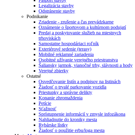
Pasport stavby
Legalizácia stavby
Odstránenie stavby
Podnikanie
Zriadenie - zrušenie a čas prevádzkarne
Oznámenie o športovom a kultúrnom podujatí
Predaj a poskytovanie služieb na miestnych
trhoviskách
Samostatne hospodáriaci roľník
Exteriérové sedenie (terasy)
Mobilné reklamné zariadenia
Osobitné užívanie verejného priestranstva
Šaliansky jarmok, vianočné trhy, slávnosti a hody
Verejné zbierky
Ostatné
Osvedčovanie listín a podpisov na listinách
Žiadosť o trvalé parkovanie vozidla
Priestupky a správne delikty
Konanie zhromaždenia
Petície
Sťažnosť
Sprístupnenie informácií v zmysle infozákona
Nahliadnutie do kroniky mesta
Rybárske lístky
Žiadosť o použitie erbu/loga mesta