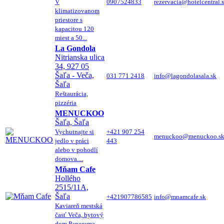
V
0907524833
rezervacia@hotelcentral.
klimatizovanom
priestore s
kapacitou 120
miest a 50...
La Gondola
Nitrianska ulica
34, 927 05
Šaľa - Veča,
031 771 2418
info@lagondolasala.sk
Šaľa
Reštaurácia,
pizzéria
MENUCKOO
Šaľa, Šaľa
Vychutnajte si
+421 907 254
menuckoo@menuckoo.s
jedlo v práci
443
alebo v pohodlí
domova....
Mňam Cafe
Hollého
2515/11A,
Šaľa
+421907786585
info@mnamcafe.sk
Kaviareň mestská
časť Veča, bytový
dom Panorama