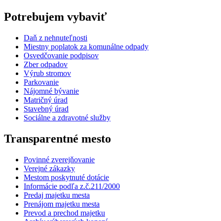
Potrebujem vybaviť
Daň z nehnuteľnosti
Miestny poplatok za komunálne odpady
Osvedčovanie podpisov
Zber odpadov
Výrub stromov
Parkovanie
Nájomné bývanie
Matričný úrad
Stavebný úrad
Sociálne a zdravotné služby
Transparentné mesto
Povinné zverejňovanie
Verejné zákazky
Mestom poskytnuté dotácie
Informácie podľa z.č.211/2000
Predaj majetku mesta
Prenájom majetku mesta
Prevod a prechod majetku