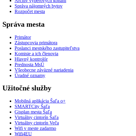
Archív výberových konaní
Správa nájomných bytov
Rozpočet mesta
Správa mesta
Primátor
Zástupcovia primátora
Poslanci mestského zastupiteľstva
Komisie a ich členovia
Hlavný kontrolór
Prednosta MsÚ
Všeobecne záväzné nariadenia
Úradné oznamy
Užitočné služby
Mobilná aplikácia Šaľa o+
SMARTCity Šaľa
Gisplan mesta Šaľa
Virtuálny cintorín Šaľa
Virtuálny cintorín Veča
Wifi v meste zadarmo
Wifi4EU