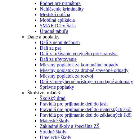
Podnet pre primátora
Nahlásenie kriminality
Mestská polícia
Mobilná aplikácia
SMARTCity Šaľa
Úradná tabuľa
Dane a poplatky
Daň z nehnuteľnosti
Daň za psa
Daň za užívanie verejného priestranstva
Daň za ubytovanie
Miestny poplatok za komunálne odpady
Miestny poplatok za drobné stavebné odpady
Miestny poplatok za rozvoj
Daň za nevýherné prístroje a predajné automaty
Správne poplatky
Školstvo, mládež
Školský úrad
Pravidlá pre prijímanie detí do jaslí
Pravidlá pre prijímanie detí do materských škôl
Pravidlá pre prijímanie detí do základných škôl
Materské školy
Základné školy a špeciálna ZŠ
Stredné školy
Umelecké školy