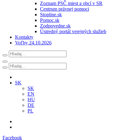
Zoznam PSČ miest a obcí v SR
Centrum právnej pomoci
Stopline.sk
Pomoc.sk
Zodpovedne.sk
Ústredný portál verejných služieb
Kontakty
Voľby 24.10.2026
SK
SK
EN
HU
DE
PL
Facebook