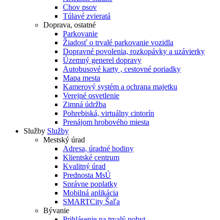
Chov psov
Túlavé zvieratá
Doprava, ostatné
Parkovanie
Žiadosť o trvalé parkovanie vozidla
Dopravné povolenia, rozkopávky a uzávierky
Územný generel dopravy
Autobusové karty , cestovné poriadky
Mapa mesta
Kamerový systém a ochrana majetku
Verejné osvetlenie
Zimná údržba
Pohrebiská, virtuálny cintorín
Prenájom hrobového miesta
Služby
Služby
Mestský úrad
Adresa, úradné hodiny
Klientské centrum
Kvalitný úrad
Prednosta MsÚ
Správne poplatky
Mobilná aplikácia
SMARTCity Šaľa
Bývanie
Prihlásenie na trvalý pobyt