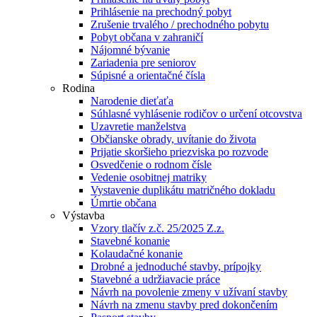
Prihlásenie na prechodný pobyt
Zrušenie trvalého / prechodného pobytu
Pobyt občana v zahraničí
Nájomné bývanie
Zariadenia pre seniorov
Súpisné a orientačné čísla
Rodina
Narodenie dieťaťa
Súhlasné vyhlásenie rodičov o určení otcovstva
Uzavretie manželstva
Občianske obrady, uvítanie do života
Prijatie skoršieho priezviska po rozvode
Osvedčenie o rodnom čísle
Vedenie osobitnej matriky
Vystavenie duplikátu matričného dokladu
Úmrtie občana
Výstavba
Vzory tlačív z.č. 25/2025 Z.z.
Stavebné konanie
Kolaudačné konanie
Drobné a jednoduché stavby, prípojky
Stavebné a udržiavacie práce
Návrh na povolenie zmeny v užívaní stavby
Návrh na zmenu stavby pred dokončením