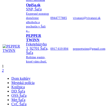
OpiSa.sk
SNP, Šaľa
Expresné nonstop
doručenie
0944777885
vivataxi@vivataxi.sk
alkoholu a
pochutín v Šali
a...
PEPPER
TWINN
Feketeházyho
3, 92701 Šaľa,
0917 619 894
peppertwinn@gmail.com
Šaľa
Robíme gastro,
ktoré vám chutí.
1
2
Dom kultúry
Mestská polícia
Knižnica
DD Šaľa
OSS Šaľa
Met Šaľa
CvČ Šaľa