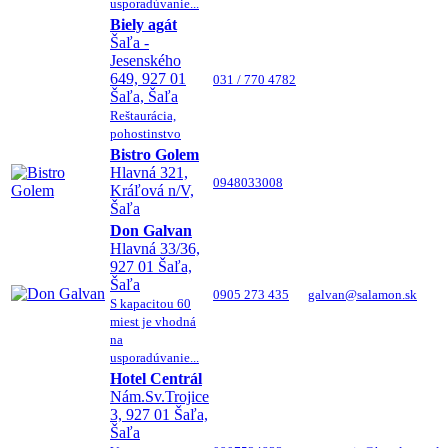
usporadúvanie...
Biely agát
Šaľa -
Jesenského
649, 927 01
031 / 770 4782
Šaľa, Šaľa
Reštaurácia,
pohostinstvo
Bistro Golem
Hlavná 321,
0948033008
Kráľová n/V,
Šaľa
Don Galvan
Hlavná 33/36,
927 01 Šaľa,
Šaľa
0905 273 435
galvan@salamon.sk
S kapacitou 60
miest je vhodná
na
usporadúvanie...
Hotel Centrál
Nám.Sv.Trojice
3, 927 01 Šaľa,
Šaľa