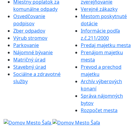
Miestny poplatok za
zverejňovanie
komunálne odpady
Verejné zákazky
Osvedčovanie
Mestom poskytnuté
podpisov
dotácie
Zber odpadov
Informácie podľa
Výrub stromov
z.č.211/2000
Parkovanie
Predaj majetku mesta
Nájomné bývanie
Prenájom majetku
Matričný úrad
mesta
Stavebný úrad
Prevod a prechod
Sociálne a zdravotné
majetku
služby
Archív výberových
konaní
Správa nájomných
bytov
Rozpočet mesta