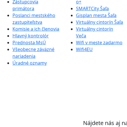
Zástupcovia
o+
primátora
SMARTCity Šaľa
Poslanci mestského
Gisplan mesta Šaľa
zastupiteľstva
Virtuálny cintorín Šaľa
Komisie a ich členovia
Virtuálny cintorín
Hlavný kontrolór
Veča
Prednosta MsÚ
Wifi v meste zadarmo
Všeobecne záväzné
Wifi4EU
nariadenia
Úradné oznamy
Nájdete nás aj n