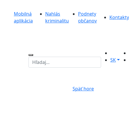
Mobilná
Nahlás
Podnety
Kontakty
aplikácia
kriminalitu
občanov
SK
Späť hore