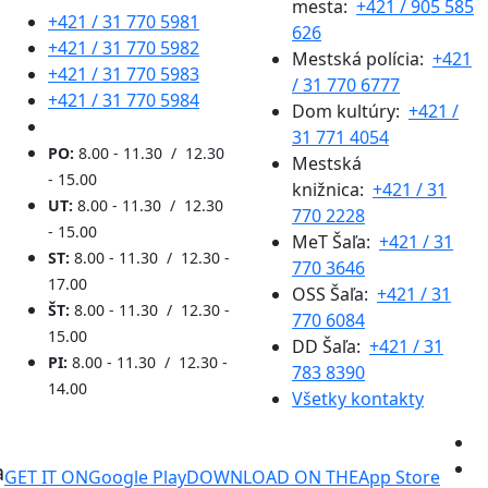
mesta:
+421 / 905 585
+421 / 31 770 5981
626
+421 / 31 770 5982
Mestská polícia:
+421
+421 / 31 770 5983
/ 31 770 6777
+421 / 31 770 5984
Dom kultúry:
+421 /
31 771 4054
PO:
8.00 - 11.30 / 12.30
Mestská
- 15.00
knižnica:
+421 / 31
UT:
8.00 - 11.30 / 12.30
770 2228
- 15.00
MeT Šaľa:
+421 / 31
ST:
8.00 - 11.30 / 12.30 -
770 3646
17.00
OSS Šaľa:
+421 / 31
ŠT:
8.00 - 11.30 / 12.30 -
770 6084
15.00
DD Šaľa:
+421 / 31
PI:
8.00 - 11.30 / 12.30 -
783 8390
14.00
Všetky kontakty
a
GET IT ON
Google Play
DOWNLOAD ON THE
App Store