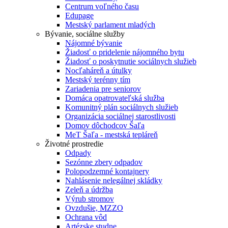
Centrum voľného času
Edupage
Mestský parlament mladých
Bývanie, sociálne služby
Nájomné bývanie
Žiadosť o pridelenie nájomného bytu
Žiadosť o poskytnutie sociálnych služieb
Nocľaháreň a útulky
Mestský terénny tím
Zariadenia pre seniorov
Domáca opatrovateľská služba
Komunitný plán sociálnych služieb
Organizácia sociálnej starostlivosti
Domov dôchodcov Šaľa
MeT Šaľa - mestská tepláreň
Životné prostredie
Odpady
Sezónne zbery odpadov
Polopodzemné kontajnery
Nahlásenie nelegálnej skládky
Zeleň a údržba
Výrub stromov
Ovzdušie, MZZO
Ochrana vôd
Artézske studne