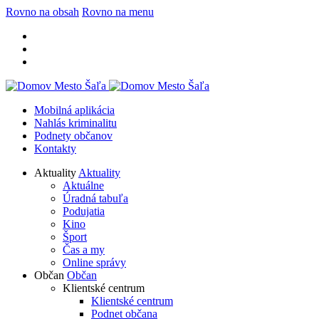
Rovno na obsah
Rovno na menu
Mobilná aplikácia
Nahlás kriminalitu
Podnety občanov
Kontakty
Aktuality
Aktuality
Aktuálne
Úradná tabuľa
Podujatia
Kino
Šport
Čas a my
Online správy
Občan
Občan
Klientské centrum
Klientské centrum
Podnet občana