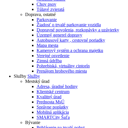
Chov psov
Túlavé zvieratá
Doprava, ostatné
Parkovanie
Žiadosť o trvalé parkovanie vozidla
Dopravné povolenia, rozkopávky a uzávierky
Územný generel dopravy
Autobusové karty , cestovné poriadky
Mapa mesta
Kamerový systém a ochrana majetku
Verejné osvetlenie
Zimná údržba
Pohrebiská, virtuálny cintorín
Prenájom hrobového miesta
Služby
Služby
Mestský úrad
Adresa, úradné hodiny
Klientské centrum
Kvalitný úrad
Prednosta MsÚ
Správne poplatky
Mobilná aplikácia
SMARTCity Šaľa
Bývanie
Prihlásenie na trvalý pobyt