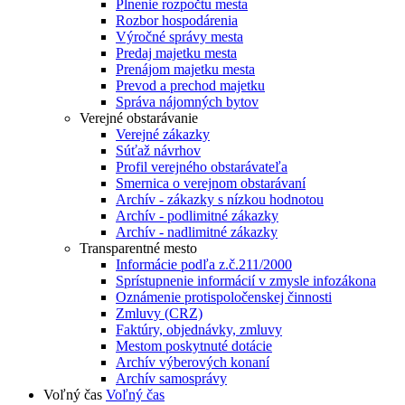
Plnenie rozpočtu mesta
Rozbor hospodárenia
Výročné správy mesta
Predaj majetku mesta
Prenájom majetku mesta
Prevod a prechod majetku
Správa nájomných bytov
Verejné obstarávanie
Verejné zákazky
Súťaž návrhov
Profil verejného obstarávateľa
Smernica o verejnom obstarávaní
Archív - zákazky s nízkou hodnotou
Archív - podlimitné zákazky
Archív - nadlimitné zákazky
Transparentné mesto
Informácie podľa z.č.211/2000
Sprístupnenie informácií v zmysle infozákona
Oznámenie protispoločenskej činnosti
Zmluvy (CRZ)
Faktúry, objednávky, zmluvy
Mestom poskytnuté dotácie
Archív výberových konaní
Archív samosprávy
Voľný čas
Voľný čas