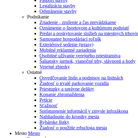
Pasport stavby
Legalizácia stavby
Odstránenie stavby
Podnikanie
Zriadenie - zrušenie a čas prevádzkarne
Oznámenie o športovom a kultúrnom podujatí
Predaj a poskytovanie služieb na miestnych trhovi
Samostatne hospodáriaci roľník
Exteriérové sedenie (terasy)
Mobilné reklamné zariadenia
Osobitné užívanie verejného priestranstva
Šaliansky jarmok, vianočné trhy, slávnosti a hody
Verejné zbierky
Ostatné
Osvedčovanie listín a podpisov na listinách
Žiadosť o trvalé parkovanie vozidla
Priestupky a správne delikty
Konanie zhromaždenia
Petície
Sťažnosť
Sprístupnenie informácií v zmysle infozákona
Nahliadnutie do kroniky mesta
Rybárske lístky
Žiadosť o použitie erbu/loga mesta
Mesto
Mesto