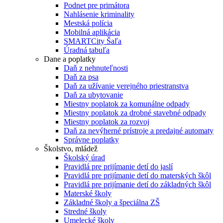
Podnet pre primátora
Nahlásenie kriminality
Mestská polícia
Mobilná aplikácia
SMARTCity Šaľa
Úradná tabuľa
Dane a poplatky
Daň z nehnuteľnosti
Daň za psa
Daň za užívanie verejného priestranstva
Daň za ubytovanie
Miestny poplatok za komunálne odpady
Miestny poplatok za drobné stavebné odpady
Miestny poplatok za rozvoj
Daň za nevýherné prístroje a predajné automaty
Správne poplatky
Školstvo, mládež
Školský úrad
Pravidlá pre prijímanie detí do jaslí
Pravidlá pre prijímanie detí do materských škôl
Pravidlá pre prijímanie detí do základných škôl
Materské školy
Základné školy a špeciálna ZŠ
Stredné školy
Umelecké školy