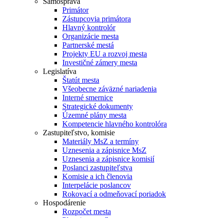
Samospráva
Primátor
Zástupcovia primátora
Hlavný kontrolór
Organizácie mesta
Partnerské mestá
Projekty EU a rozvoj mesta
Investičné zámery mesta
Legislatíva
Štatút mesta
Všeobecne záväzné nariadenia
Interné smernice
Strategické dokumenty
Územné plány mesta
Kompetencie hlavného kontrolóra
Zastupiteľstvo, komisie
Materiály MsZ a termíny
Uznesenia a zápisnice MsZ
Uznesenia a zápisnice komisií
Poslanci zastupiteľstva
Komisie a ich členovia
Interpelácie poslancov
Rokovací a odmeňovací poriadok
Hospodárenie
Rozpočet mesta