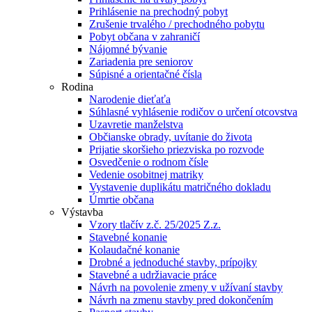
Prihlásenie na prechodný pobyt
Zrušenie trvalého / prechodného pobytu
Pobyt občana v zahraničí
Nájomné bývanie
Zariadenia pre seniorov
Súpisné a orientačné čísla
Rodina
Narodenie dieťaťa
Súhlasné vyhlásenie rodičov o určení otcovstva
Uzavretie manželstva
Občianske obrady, uvítanie do života
Prijatie skoršieho priezviska po rozvode
Osvedčenie o rodnom čísle
Vedenie osobitnej matriky
Vystavenie duplikátu matričného dokladu
Úmrtie občana
Výstavba
Vzory tlačív z.č. 25/2025 Z.z.
Stavebné konanie
Kolaudačné konanie
Drobné a jednoduché stavby, prípojky
Stavebné a udržiavacie práce
Návrh na povolenie zmeny v užívaní stavby
Návrh na zmenu stavby pred dokončením