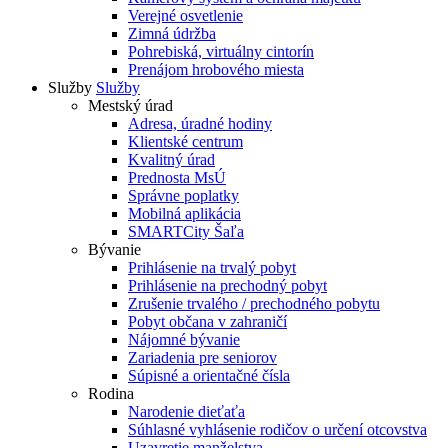
Verejné osvetlenie
Zimná údržba
Pohrebiská, virtuálny cintorín
Prenájom hrobového miesta
Služby
Služby
Mestský úrad
Adresa, úradné hodiny
Klientské centrum
Kvalitný úrad
Prednosta MsÚ
Správne poplatky
Mobilná aplikácia
SMARTCity Šaľa
Bývanie
Prihlásenie na trvalý pobyt
Prihlásenie na prechodný pobyt
Zrušenie trvalého / prechodného pobytu
Pobyt občana v zahraničí
Nájomné bývanie
Zariadenia pre seniorov
Súpisné a orientačné čísla
Rodina
Narodenie dieťaťa
Súhlasné vyhlásenie rodičov o určení otcovstva
Uzavretie manželstva