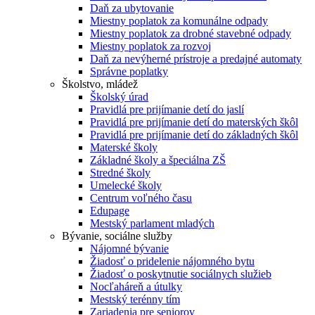
Daň za ubytovanie
Miestny poplatok za komunálne odpady
Miestny poplatok za drobné stavebné odpady
Miestny poplatok za rozvoj
Daň za nevýherné prístroje a predajné automaty
Správne poplatky
Školstvo, mládež
Školský úrad
Pravidlá pre prijímanie detí do jaslí
Pravidlá pre prijímanie detí do materských škôl
Pravidlá pre prijímanie detí do základných škôl
Materské školy
Základné školy a špeciálna ZŠ
Stredné školy
Umelecké školy
Centrum voľného času
Edupage
Mestský parlament mladých
Bývanie, sociálne služby
Nájomné bývanie
Žiadosť o pridelenie nájomného bytu
Žiadosť o poskytnutie sociálnych služieb
Nocľaháreň a útulky
Mestský terénny tím
Zariadenia pre seniorov