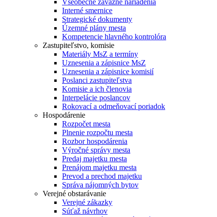
Všeobecne záväzné nariadenia
Interné smernice
Strategické dokumenty
Územné plány mesta
Kompetencie hlavného kontrolóra
Zastupiteľstvo, komisie
Materiály MsZ a termíny
Uznesenia a zápisnice MsZ
Uznesenia a zápisnice komisií
Poslanci zastupiteľstva
Komisie a ich členovia
Interpelácie poslancov
Rokovací a odmeňovací poriadok
Hospodárenie
Rozpočet mesta
Plnenie rozpočtu mesta
Rozbor hospodárenia
Výročné správy mesta
Predaj majetku mesta
Prenájom majetku mesta
Prevod a prechod majetku
Správa nájomných bytov
Verejné obstarávanie
Verejné zákazky
Súťaž návrhov