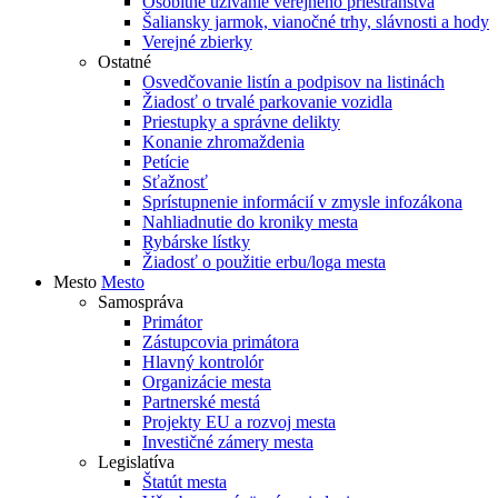
Osobitné užívanie verejného priestranstva
Šaliansky jarmok, vianočné trhy, slávnosti a hody
Verejné zbierky
Ostatné
Osvedčovanie listín a podpisov na listinách
Žiadosť o trvalé parkovanie vozidla
Priestupky a správne delikty
Konanie zhromaždenia
Petície
Sťažnosť
Sprístupnenie informácií v zmysle infozákona
Nahliadnutie do kroniky mesta
Rybárske lístky
Žiadosť o použitie erbu/loga mesta
Mesto
Mesto
Samospráva
Primátor
Zástupcovia primátora
Hlavný kontrolór
Organizácie mesta
Partnerské mestá
Projekty EU a rozvoj mesta
Investičné zámery mesta
Legislatíva
Štatút mesta