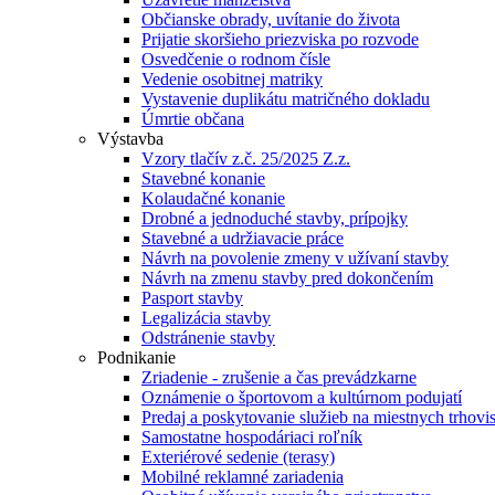
Občianske obrady, uvítanie do života
Prijatie skoršieho priezviska po rozvode
Osvedčenie o rodnom čísle
Vedenie osobitnej matriky
Vystavenie duplikátu matričného dokladu
Úmrtie občana
Výstavba
Vzory tlačív z.č. 25/2025 Z.z.
Stavebné konanie
Kolaudačné konanie
Drobné a jednoduché stavby, prípojky
Stavebné a udržiavacie práce
Návrh na povolenie zmeny v užívaní stavby
Návrh na zmenu stavby pred dokončením
Pasport stavby
Legalizácia stavby
Odstránenie stavby
Podnikanie
Zriadenie - zrušenie a čas prevádzkarne
Oznámenie o športovom a kultúrnom podujatí
Predaj a poskytovanie služieb na miestnych trhovi
Samostatne hospodáriaci roľník
Exteriérové sedenie (terasy)
Mobilné reklamné zariadenia