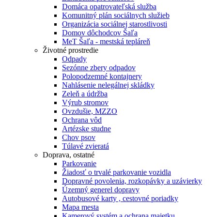
Domáca opatrovateľská služba
Komunitný plán sociálnych služieb
Organizácia sociálnej starostlivosti
Domov dôchodcov Šaľa
MeT Šaľa - mestská tepláreň
Životné prostredie
Odpady
Sezónne zbery odpadov
Polopodzemné kontajnery
Nahlásenie nelegálnej skládky
Zeleň a údržba
Výrub stromov
Ovzdušie, MZZO
Ochrana vôd
Artézske studne
Chov psov
Túlavé zvieratá
Doprava, ostatné
Parkovanie
Žiadosť o trvalé parkovanie vozidla
Dopravné povolenia, rozkopávky a uzávierky
Územný generel dopravy
Autobusové karty , cestovné poriadky
Mapa mesta
Kamerový systém a ochrana majetku