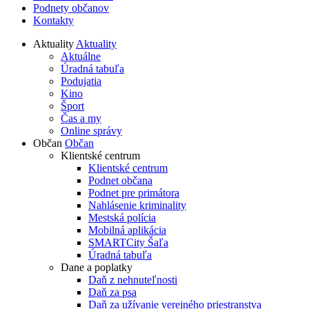
Podnety občanov
Kontakty
Aktuality
Aktuality
Aktuálne
Úradná tabuľa
Podujatia
Kino
Šport
Čas a my
Online správy
Občan
Občan
Klientské centrum
Klientské centrum
Podnet občana
Podnet pre primátora
Nahlásenie kriminality
Mestská polícia
Mobilná aplikácia
SMARTCity Šaľa
Úradná tabuľa
Dane a poplatky
Daň z nehnuteľnosti
Daň za psa
Daň za užívanie verejného priestranstva