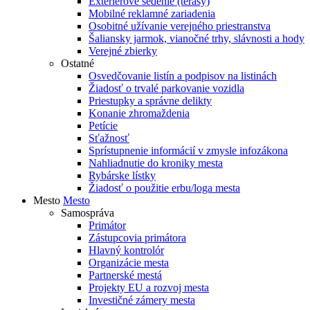
Exteriérové sedenie (terasy)
Mobilné reklamné zariadenia
Osobitné užívanie verejného priestranstva
Šaliansky jarmok, vianočné trhy, slávnosti a hody
Verejné zbierky
Ostatné
Osvedčovanie listín a podpisov na listinách
Žiadosť o trvalé parkovanie vozidla
Priestupky a správne delikty
Konanie zhromaždenia
Petície
Sťažnosť
Sprístupnenie informácií v zmysle infozákona
Nahliadnutie do kroniky mesta
Rybárske lístky
Žiadosť o použitie erbu/loga mesta
Mesto
Mesto
Samospráva
Primátor
Zástupcovia primátora
Hlavný kontrolór
Organizácie mesta
Partnerské mestá
Projekty EU a rozvoj mesta
Investičné zámery mesta