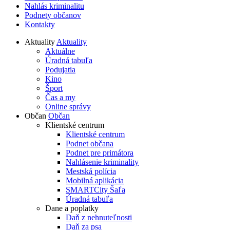
Nahlás kriminalitu
Podnety občanov
Kontakty
Aktuality
Aktuality
Aktuálne
Úradná tabuľa
Podujatia
Kino
Šport
Čas a my
Online správy
Občan
Občan
Klientské centrum
Klientské centrum
Podnet občana
Podnet pre primátora
Nahlásenie kriminality
Mestská polícia
Mobilná aplikácia
SMARTCity Šaľa
Úradná tabuľa
Dane a poplatky
Daň z nehnuteľnosti
Daň za psa