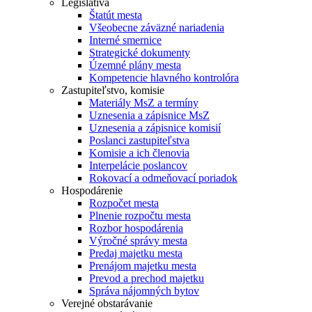
Legislatíva
Štatút mesta
Všeobecne záväzné nariadenia
Interné smernice
Strategické dokumenty
Územné plány mesta
Kompetencie hlavného kontrolóra
Zastupiteľstvo, komisie
Materiály MsZ a termíny
Uznesenia a zápisnice MsZ
Uznesenia a zápisnice komisií
Poslanci zastupiteľstva
Komisie a ich členovia
Interpelácie poslancov
Rokovací a odmeňovací poriadok
Hospodárenie
Rozpočet mesta
Plnenie rozpočtu mesta
Rozbor hospodárenia
Výročné správy mesta
Predaj majetku mesta
Prenájom majetku mesta
Prevod a prechod majetku
Správa nájomných bytov
Verejné obstarávanie