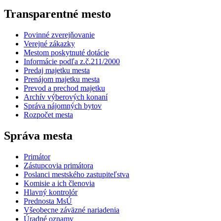
Transparentné mesto
Povinné zverejňovanie
Verejné zákazky
Mestom poskytnuté dotácie
Informácie podľa z.č.211/2000
Predaj majetku mesta
Prenájom majetku mesta
Prevod a prechod majetku
Archív výberových konaní
Správa nájomných bytov
Rozpočet mesta
Správa mesta
Primátor
Zástupcovia primátora
Poslanci mestského zastupiteľstva
Komisie a ich členovia
Hlavný kontrolór
Prednosta MsÚ
Všeobecne záväzné nariadenia
Úradné oznamy