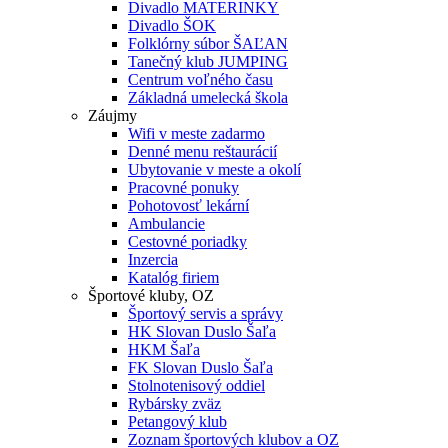
Divadlo MATERINKY
Divadlo ŠOK
Folklórny súbor ŠAĽAN
Tanečný klub JUMPING
Centrum voľného času
Základná umelecká škola
Záujmy
Wifi v meste zadarmo
Denné menu reštaurácií
Ubytovanie v meste a okolí
Pracovné ponuky
Pohotovosť lekární
Ambulancie
Cestovné poriadky
Inzercia
Katalóg firiem
Športové kluby, OZ
Športový servis a správy
HK Slovan Duslo Šaľa
HKM Šaľa
FK Slovan Duslo Šaľa
Stolnotenisový oddiel
Rybársky zväz
Petangový klub
Zoznam športových klubov a OZ