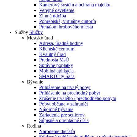
Kamerový systém a ochrana majetku
Verejné osvetlenie
Zimná údržba
Pohrebiská, virtuálny cintorín
Prenájom hrobového miesta
Služby
Služby
Mestský úrad
Adresa, úradné hodiny
Klientské centrum
Kvalitný úrad
Prednosta MsÚ
Správne poplatky
Mobilná aplikácia
SMARTCity Šaľa
Bývanie
Prihlásenie na trvalý pobyt
Prihlásenie na prechodný pobyt
Zrušenie trvalého / prechodného pobytu
Pobyt občana v zahraničí
Nájomné bývanie
Zariadenia pre seniorov
Súpisné a orientačné čísla
Rodina
Narodenie dieťaťa
Súhlasné vyhlásenie rodičov o určení otcovstva