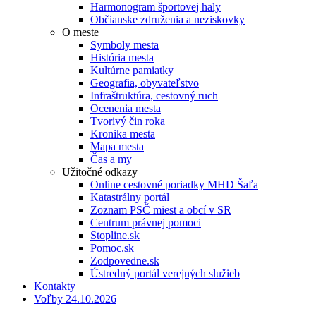
Harmonogram športovej haly
Občianske združenia a neziskovky
O meste
Symboly mesta
História mesta
Kultúrne pamiatky
Geografia, obyvateľstvo
Infraštruktúra, cestovný ruch
Ocenenia mesta
Tvorivý čin roka
Kronika mesta
Mapa mesta
Čas a my
Užitočné odkazy
Online cestovné poriadky MHD Šaľa
Katastrálny portál
Zoznam PSČ miest a obcí v SR
Centrum právnej pomoci
Stopline.sk
Pomoc.sk
Zodpovedne.sk
Ústredný portál verejných služieb
Kontakty
Voľby 24.10.2026