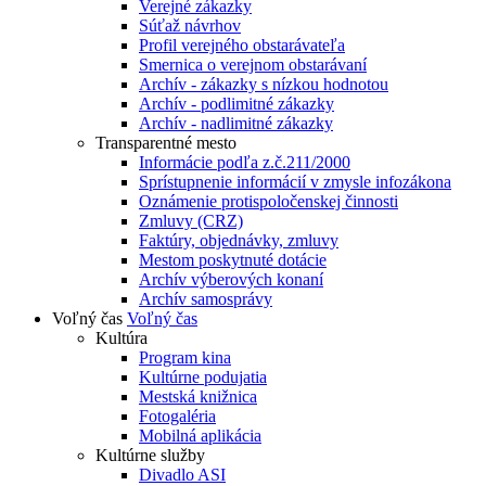
Verejné zákazky
Súťaž návrhov
Profil verejného obstarávateľa
Smernica o verejnom obstarávaní
Archív - zákazky s nízkou hodnotou
Archív - podlimitné zákazky
Archív - nadlimitné zákazky
Transparentné mesto
Informácie podľa z.č.211/2000
Sprístupnenie informácií v zmysle infozákona
Oznámenie protispoločenskej činnosti
Zmluvy (CRZ)
Faktúry, objednávky, zmluvy
Mestom poskytnuté dotácie
Archív výberových konaní
Archív samosprávy
Voľný čas
Voľný čas
Kultúra
Program kina
Kultúrne podujatia
Mestská knižnica
Fotogaléria
Mobilná aplikácia
Kultúrne služby
Divadlo ASI