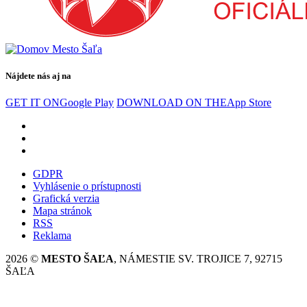
Nájdete nás aj na
GET IT ON
Google Play
DOWNLOAD ON THE
App Store
GDPR
Vyhlásenie o prístupnosti
Grafická verzia
Mapa stránok
RSS
Reklama
2026 ©
MESTO ŠAĽA
, NÁMESTIE SV. TROJICE 7, 92715
ŠAĽA