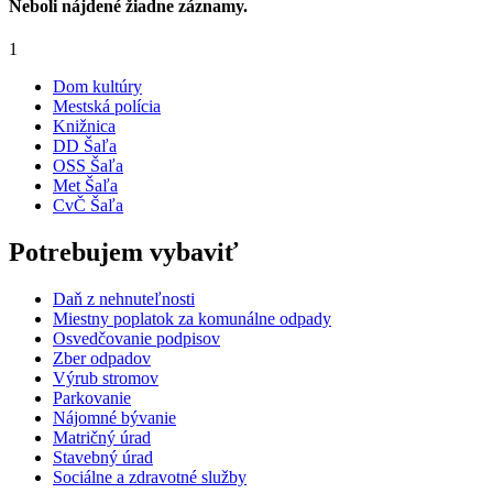
Neboli nájdené žiadne záznamy.
1
Dom kultúry
Mestská polícia
Knižnica
DD Šaľa
OSS Šaľa
Met Šaľa
CvČ Šaľa
Potrebujem vybaviť
Daň z nehnuteľnosti
Miestny poplatok za komunálne odpady
Osvedčovanie podpisov
Zber odpadov
Výrub stromov
Parkovanie
Nájomné bývanie
Matričný úrad
Stavebný úrad
Sociálne a zdravotné služby