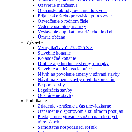
Uzavretie manželstva
Občianske obrady, uvítanie do života
Prijatie skoršieho priezviska po rozvode
Osvedčenie o rodnom čísle
Vedenie osobitnej matriky
Vystavenie duplikátu matričného dokladu
Úmrtie občana
Výstavba
Vzory tlačív z.č. 25/2025 Z.z.
Stavebné konanie
Kolaudačné konanie
Drobné a jednoduché stavby, prípojky
Stavebné a udržiavacie práce
Návrh na povolenie zmeny v užívaní stavby
Návrh na zmenu stavby pred dokončením
Pasport stavby
Legalizácia stavby
Odstránenie stavby
Podnikanie
Zriadenie - zrušenie a čas prevádzkarne
Oznámenie o športovom a kultúrnom podujatí
Predaj a poskytovanie služieb na miestnych
trhoviskách
Samostatne hospodáriaci roľník