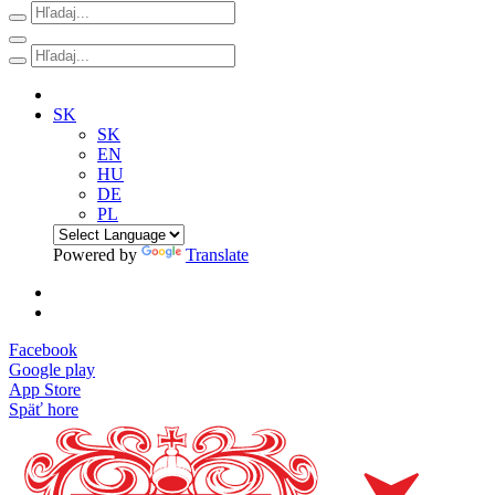
SK
SK
EN
HU
DE
PL
Powered by
Translate
Facebook
Google play
App Store
Späť hore