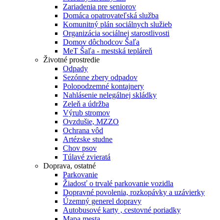
Zariadenia pre seniorov
Domáca opatrovateľská služba
Komunitný plán sociálnych služieb
Organizácia sociálnej starostlivosti
Domov dôchodcov Šaľa
MeT Šaľa - mestská tepláreň
Životné prostredie
Odpady
Sezónne zbery odpadov
Polopodzemné kontajnery
Nahlásenie nelegálnej skládky
Zeleň a údržba
Výrub stromov
Ovzdušie, MZZO
Ochrana vôd
Artézske studne
Chov psov
Túlavé zvieratá
Doprava, ostatné
Parkovanie
Žiadosť o trvalé parkovanie vozidla
Dopravné povolenia, rozkopávky a uzávierky
Územný generel dopravy
Autobusové karty , cestovné poriadky
Mapa mesta