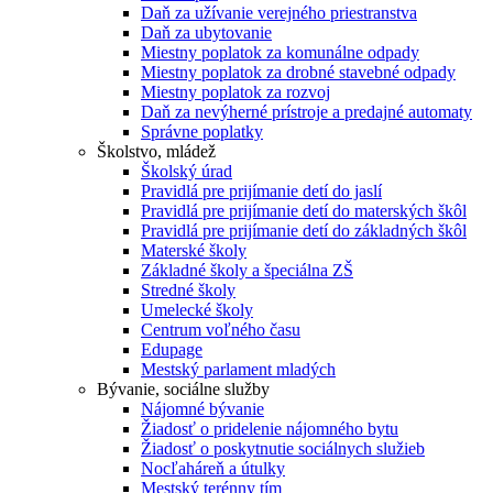
Daň za užívanie verejného priestranstva
Daň za ubytovanie
Miestny poplatok za komunálne odpady
Miestny poplatok za drobné stavebné odpady
Miestny poplatok za rozvoj
Daň za nevýherné prístroje a predajné automaty
Správne poplatky
Školstvo, mládež
Školský úrad
Pravidlá pre prijímanie detí do jaslí
Pravidlá pre prijímanie detí do materských škôl
Pravidlá pre prijímanie detí do základných škôl
Materské školy
Základné školy a špeciálna ZŠ
Stredné školy
Umelecké školy
Centrum voľného času
Edupage
Mestský parlament mladých
Bývanie, sociálne služby
Nájomné bývanie
Žiadosť o pridelenie nájomného bytu
Žiadosť o poskytnutie sociálnych služieb
Nocľaháreň a útulky
Mestský terénny tím