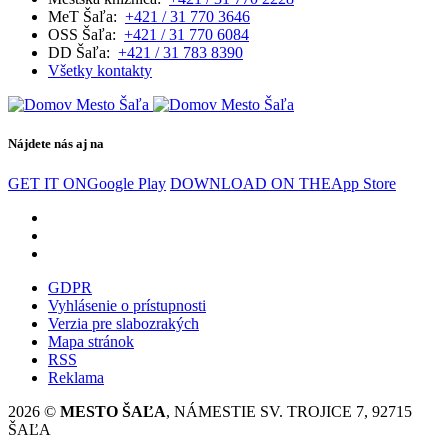
MeT Šaľa:
+421 / 31 770 3646
OSS Šaľa:
+421 / 31 770 6084
DD Šaľa:
+421 / 31 783 8390
Všetky kontakty
Nájdete nás aj na
GET IT ON
Google Play
DOWNLOAD ON THE
App Store
GDPR
Vyhlásenie o prístupnosti
Verzia pre slabozrakých
Mapa stránok
RSS
Reklama
2026 ©
MESTO ŠAĽA
, NÁMESTIE SV. TROJICE 7, 92715
ŠAĽA