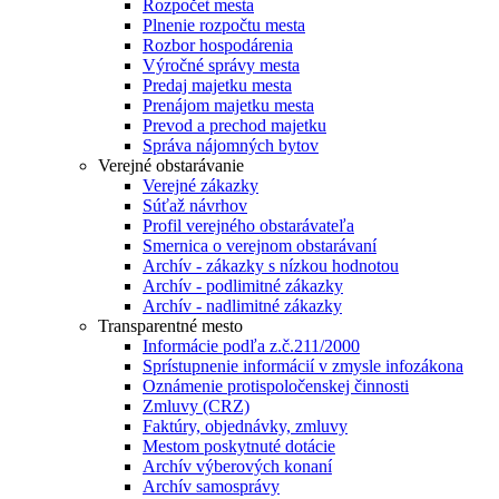
Rozpočet mesta
Plnenie rozpočtu mesta
Rozbor hospodárenia
Výročné správy mesta
Predaj majetku mesta
Prenájom majetku mesta
Prevod a prechod majetku
Správa nájomných bytov
Verejné obstarávanie
Verejné zákazky
Súťaž návrhov
Profil verejného obstarávateľa
Smernica o verejnom obstarávaní
Archív - zákazky s nízkou hodnotou
Archív - podlimitné zákazky
Archív - nadlimitné zákazky
Transparentné mesto
Informácie podľa z.č.211/2000
Sprístupnenie informácií v zmysle infozákona
Oznámenie protispoločenskej činnosti
Zmluvy (CRZ)
Faktúry, objednávky, zmluvy
Mestom poskytnuté dotácie
Archív výberových konaní
Archív samosprávy