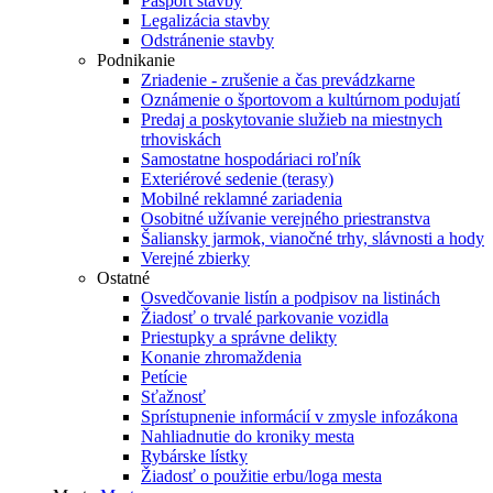
Pasport stavby
Legalizácia stavby
Odstránenie stavby
Podnikanie
Zriadenie - zrušenie a čas prevádzkarne
Oznámenie o športovom a kultúrnom podujatí
Predaj a poskytovanie služieb na miestnych
trhoviskách
Samostatne hospodáriaci roľník
Exteriérové sedenie (terasy)
Mobilné reklamné zariadenia
Osobitné užívanie verejného priestranstva
Šaliansky jarmok, vianočné trhy, slávnosti a hody
Verejné zbierky
Ostatné
Osvedčovanie listín a podpisov na listinách
Žiadosť o trvalé parkovanie vozidla
Priestupky a správne delikty
Konanie zhromaždenia
Petície
Sťažnosť
Sprístupnenie informácií v zmysle infozákona
Nahliadnutie do kroniky mesta
Rybárske lístky
Žiadosť o použitie erbu/loga mesta