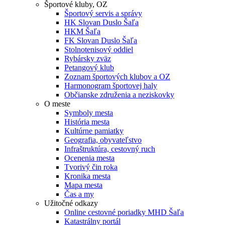
Športové kluby, OZ
Športový servis a správy
HK Slovan Duslo Šaľa
HKM Šaľa
FK Slovan Duslo Šaľa
Stolnotenisový oddiel
Rybársky zväz
Petangový klub
Zoznam športových klubov a OZ
Harmonogram športovej haly
Občianske združenia a neziskovky
O meste
Symboly mesta
História mesta
Kultúrne pamiatky
Geografia, obyvateľstvo
Infraštruktúra, cestovný ruch
Ocenenia mesta
Tvorivý čin roka
Kronika mesta
Mapa mesta
Čas a my
Užitočné odkazy
Online cestovné poriadky MHD Šaľa
Katastrálny portál