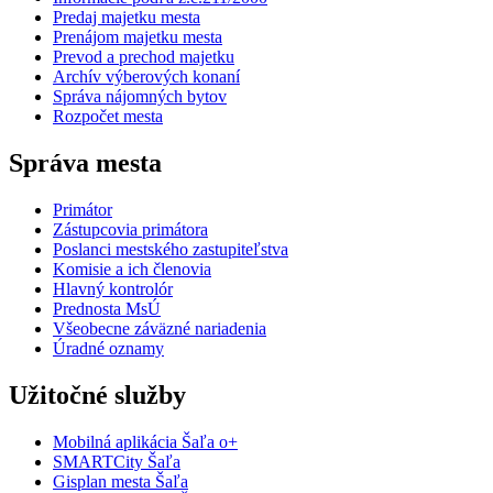
Predaj majetku mesta
Prenájom majetku mesta
Prevod a prechod majetku
Archív výberových konaní
Správa nájomných bytov
Rozpočet mesta
Správa mesta
Primátor
Zástupcovia primátora
Poslanci mestského zastupiteľstva
Komisie a ich členovia
Hlavný kontrolór
Prednosta MsÚ
Všeobecne záväzné nariadenia
Úradné oznamy
Užitočné služby
Mobilná aplikácia Šaľa o+
SMARTCity Šaľa
Gisplan mesta Šaľa