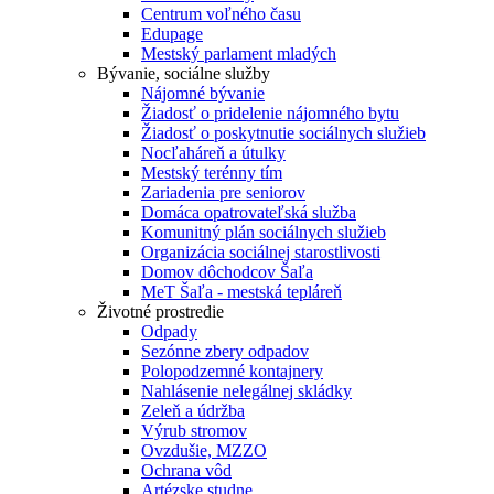
Centrum voľného času
Edupage
Mestský parlament mladých
Bývanie, sociálne služby
Nájomné bývanie
Žiadosť o pridelenie nájomného bytu
Žiadosť o poskytnutie sociálnych služieb
Nocľaháreň a útulky
Mestský terénny tím
Zariadenia pre seniorov
Domáca opatrovateľská služba
Komunitný plán sociálnych služieb
Organizácia sociálnej starostlivosti
Domov dôchodcov Šaľa
MeT Šaľa - mestská tepláreň
Životné prostredie
Odpady
Sezónne zbery odpadov
Polopodzemné kontajnery
Nahlásenie nelegálnej skládky
Zeleň a údržba
Výrub stromov
Ovzdušie, MZZO
Ochrana vôd
Artézske studne