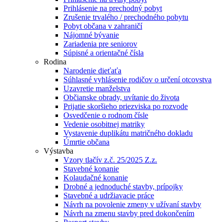
Prihlásenie na prechodný pobyt
Zrušenie trvalého / prechodného pobytu
Pobyt občana v zahraničí
Nájomné bývanie
Zariadenia pre seniorov
Súpisné a orientačné čísla
Rodina
Narodenie dieťaťa
Súhlasné vyhlásenie rodičov o určení otcovstva
Uzavretie manželstva
Občianske obrady, uvítanie do života
Prijatie skoršieho priezviska po rozvode
Osvedčenie o rodnom čísle
Vedenie osobitnej matriky
Vystavenie duplikátu matričného dokladu
Úmrtie občana
Výstavba
Vzory tlačív z.č. 25/2025 Z.z.
Stavebné konanie
Kolaudačné konanie
Drobné a jednoduché stavby, prípojky
Stavebné a udržiavacie práce
Návrh na povolenie zmeny v užívaní stavby
Návrh na zmenu stavby pred dokončením