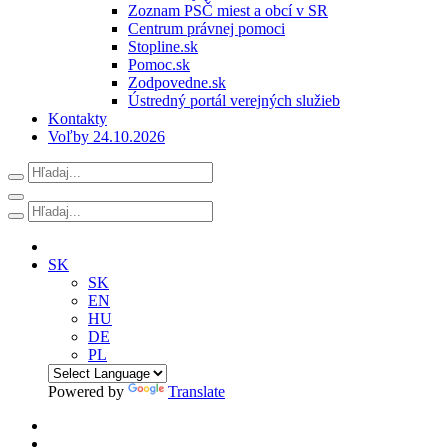
Zoznam PSČ miest a obcí v SR
Centrum právnej pomoci
Stopline.sk
Pomoc.sk
Zodpovedne.sk
Ústredný portál verejných služieb
Kontakty
Voľby 24.10.2026
SK
SK
EN
HU
DE
PL
Powered by
Translate