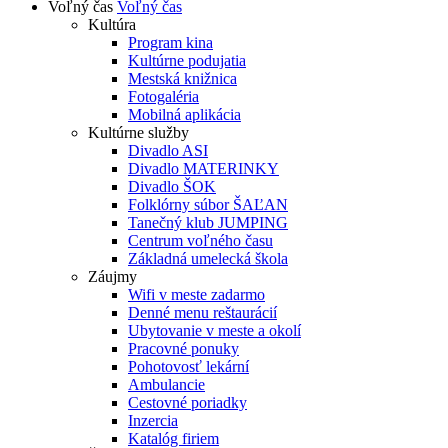
Voľný čas
Voľný čas
Kultúra
Program kina
Kultúrne podujatia
Mestská knižnica
Fotogaléria
Mobilná aplikácia
Kultúrne služby
Divadlo ASI
Divadlo MATERINKY
Divadlo ŠOK
Folklórny súbor ŠAĽAN
Tanečný klub JUMPING
Centrum voľného času
Základná umelecká škola
Záujmy
Wifi v meste zadarmo
Denné menu reštaurácií
Ubytovanie v meste a okolí
Pracovné ponuky
Pohotovosť lekární
Ambulancie
Cestovné poriadky
Inzercia
Katalóg firiem