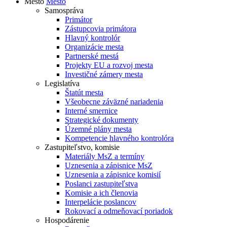
Mesto
Mesto
Samospráva
Primátor
Zástupcovia primátora
Hlavný kontrolór
Organizácie mesta
Partnerské mestá
Projekty EU a rozvoj mesta
Investičné zámery mesta
Legislatíva
Štatút mesta
Všeobecne záväzné nariadenia
Interné smernice
Strategické dokumenty
Územné plány mesta
Kompetencie hlavného kontrolóra
Zastupiteľstvo, komisie
Materiály MsZ a termíny
Uznesenia a zápisnice MsZ
Uznesenia a zápisnice komisií
Poslanci zastupiteľstva
Komisie a ich členovia
Interpelácie poslancov
Rokovací a odmeňovací poriadok
Hospodárenie