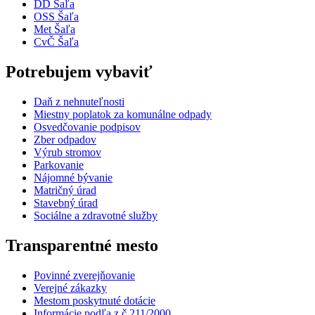
DD Šaľa
OSS Šaľa
Met Šaľa
CvČ Šaľa
Potrebujem vybaviť
Daň z nehnuteľnosti
Miestny poplatok za komunálne odpady
Osvedčovanie podpisov
Zber odpadov
Výrub stromov
Parkovanie
Nájomné bývanie
Matričný úrad
Stavebný úrad
Sociálne a zdravotné služby
Transparentné mesto
Povinné zverejňovanie
Verejné zákazky
Mestom poskytnuté dotácie
Informácie podľa z.č.211/2000