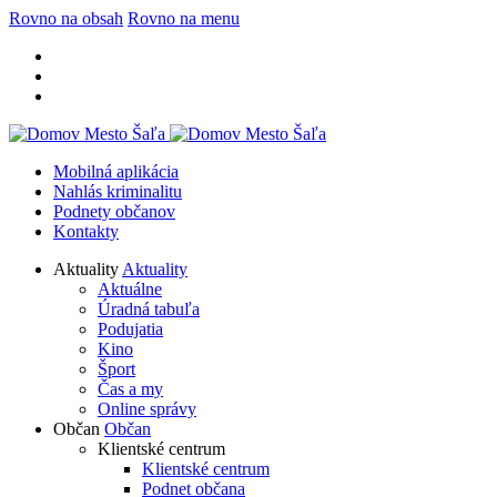
Rovno na obsah
Rovno na menu
Mobilná aplikácia
Nahlás kriminalitu
Podnety občanov
Kontakty
Aktuality
Aktuality
Aktuálne
Úradná tabuľa
Podujatia
Kino
Šport
Čas a my
Online správy
Občan
Občan
Klientské centrum
Klientské centrum
Podnet občana