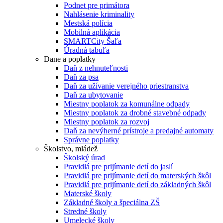
Podnet pre primátora
Nahlásenie kriminality
Mestská polícia
Mobilná aplikácia
SMARTCity Šaľa
Úradná tabuľa
Dane a poplatky
Daň z nehnuteľnosti
Daň za psa
Daň za užívanie verejného priestranstva
Daň za ubytovanie
Miestny poplatok za komunálne odpady
Miestny poplatok za drobné stavebné odpady
Miestny poplatok za rozvoj
Daň za nevýherné prístroje a predajné automaty
Správne poplatky
Školstvo, mládež
Školský úrad
Pravidlá pre prijímanie detí do jaslí
Pravidlá pre prijímanie detí do materských škôl
Pravidlá pre prijímanie detí do základných škôl
Materské školy
Základné školy a špeciálna ZŠ
Stredné školy
Umelecké školy