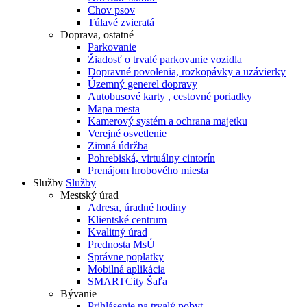
Chov psov
Túlavé zvieratá
Doprava, ostatné
Parkovanie
Žiadosť o trvalé parkovanie vozidla
Dopravné povolenia, rozkopávky a uzávierky
Územný generel dopravy
Autobusové karty , cestovné poriadky
Mapa mesta
Kamerový systém a ochrana majetku
Verejné osvetlenie
Zimná údržba
Pohrebiská, virtuálny cintorín
Prenájom hrobového miesta
Služby
Služby
Mestský úrad
Adresa, úradné hodiny
Klientské centrum
Kvalitný úrad
Prednosta MsÚ
Správne poplatky
Mobilná aplikácia
SMARTCity Šaľa
Bývanie
Prihlásenie na trvalý pobyt