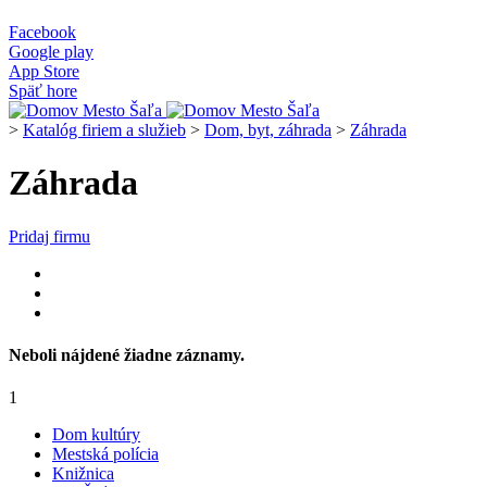
Facebook
Google play
App Store
Späť hore
>
Katalóg firiem a služieb
>
Dom, byt, záhrada
>
Záhrada
Záhrada
Pridaj firmu
Neboli nájdené žiadne záznamy.
1
Dom kultúry
Mestská polícia
Knižnica