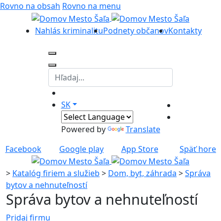
Rovno na obsah
Rovno na menu
Nahlás kriminalitu
Podnety občanov
Kontakty
SK
Powered by
Translate
Facebook
Google play
App Store
Späť hore
>
Katalóg firiem a služieb
>
Dom, byt, záhrada
>
Správa
bytov a nehnuteľností
Správa bytov a nehnuteľností
Pridaj firmu