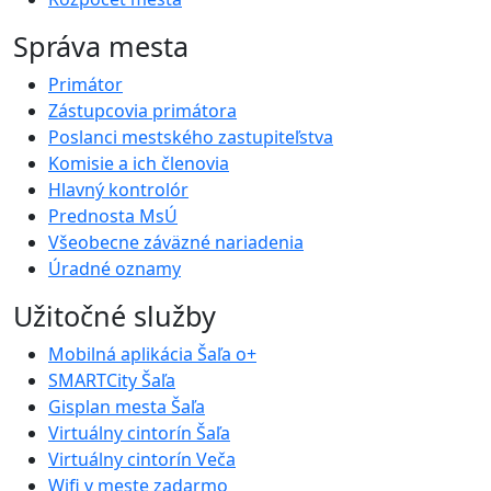
Správa mesta
Primátor
Zástupcovia primátora
Poslanci mestského zastupiteľstva
Komisie a ich členovia
Hlavný kontrolór
Prednosta MsÚ
Všeobecne záväzné nariadenia
Úradné oznamy
Užitočné služby
Mobilná aplikácia Šaľa o+
SMARTCity Šaľa
Gisplan mesta Šaľa
Virtuálny cintorín Šaľa
Virtuálny cintorín Veča
Wifi v meste zadarmo