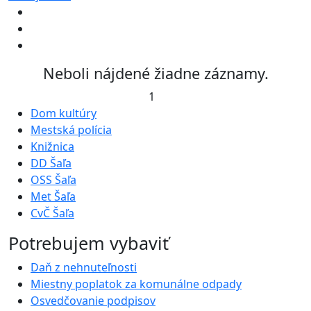
Neboli nájdené žiadne záznamy.
1
Dom kultúry
Mestská polícia
Knižnica
DD Šaľa
OSS Šaľa
Met Šaľa
CvČ Šaľa
Potrebujem vybaviť
Daň z nehnuteľnosti
Miestny poplatok za komunálne odpady
Osvedčovanie podpisov