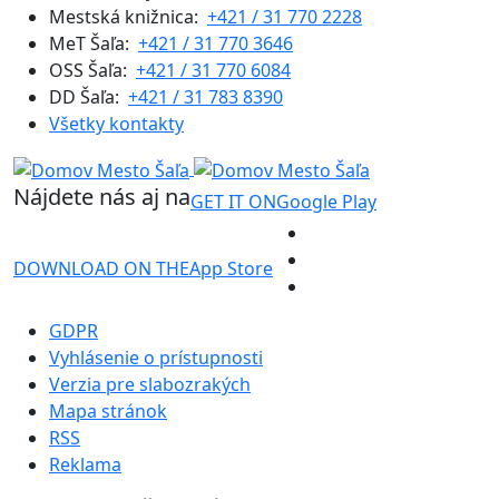
Mestská knižnica:
+421 / 31 770 2228
MeT Šaľa:
+421 / 31 770 3646
OSS Šaľa:
+421 / 31 770 6084
DD Šaľa:
+421 / 31 783 8390
Všetky kontakty
Nájdete nás aj na
GET IT ON
Google Play
DOWNLOAD ON THE
App Store
GDPR
Vyhlásenie o prístupnosti
Verzia pre slabozrakých
Mapa stránok
RSS
Reklama