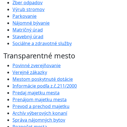
Zber odpadov
Výrub stromov
Parkovanie
Nájomné bývanie
Matričný úrad
Stavebný úrad
Sociálne a zdravotné služby
Transparentné mesto
Povinné zverejňovanie
Verejné zákazky
Mestom poskytnuté dotácie
Informácie podľa z.č.211/2000
Predaj majetku mesta
Prenájom majetku mesta
Prevod a prechod majetku
Archív výberových konaní
Správa nájomných bytov
Rozpočet mesta