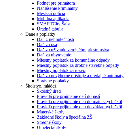
Podnet pre primátora
Nahlásenie kriminality
Mestská polícia
Mobilná aplikácia
SMARTCity Šaľa
Úradná tabuľa
Dane a poplatky
Daň z nehnuteľnosti
Daň za psa
Daň za užívanie verejného priestranstva
Daň za ubytovanie
Miestny poplatok za komunálne odpady
Miestny poplatok za drobné stavebné odpady
Miestny poplatok za rozvoj
Daň za nevýherné prístroje a predajné automaty
Správne poplatky
Školstvo, mládež
Školský úrad
Pravidlá pre prijímanie detí do jaslí
Pravidlá pre prijímanie detí do materských škôl
Pravidlá pre prijímanie detí do základných škôl
Materské školy
Základné školy a špeciálna ZŠ
Stredné školy
Umelecké školy