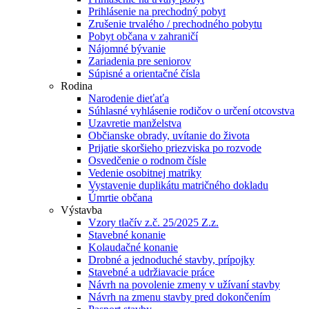
Prihlásenie na prechodný pobyt
Zrušenie trvalého / prechodného pobytu
Pobyt občana v zahraničí
Nájomné bývanie
Zariadenia pre seniorov
Súpisné a orientačné čísla
Rodina
Narodenie dieťaťa
Súhlasné vyhlásenie rodičov o určení otcovstva
Uzavretie manželstva
Občianske obrady, uvítanie do života
Prijatie skoršieho priezviska po rozvode
Osvedčenie o rodnom čísle
Vedenie osobitnej matriky
Vystavenie duplikátu matričného dokladu
Úmrtie občana
Výstavba
Vzory tlačív z.č. 25/2025 Z.z.
Stavebné konanie
Kolaudačné konanie
Drobné a jednoduché stavby, prípojky
Stavebné a udržiavacie práce
Návrh na povolenie zmeny v užívaní stavby
Návrh na zmenu stavby pred dokončením