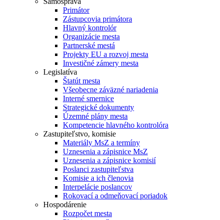
Samospráva
Primátor
Zástupcovia primátora
Hlavný kontrolór
Organizácie mesta
Partnerské mestá
Projekty EU a rozvoj mesta
Investičné zámery mesta
Legislatíva
Štatút mesta
Všeobecne záväzné nariadenia
Interné smernice
Strategické dokumenty
Územné plány mesta
Kompetencie hlavného kontrolóra
Zastupiteľstvo, komisie
Materiály MsZ a termíny
Uznesenia a zápisnice MsZ
Uznesenia a zápisnice komisií
Poslanci zastupiteľstva
Komisie a ich členovia
Interpelácie poslancov
Rokovací a odmeňovací poriadok
Hospodárenie
Rozpočet mesta