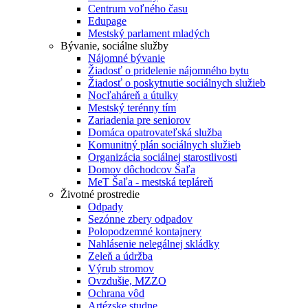
Centrum voľného času
Edupage
Mestský parlament mladých
Bývanie, sociálne služby
Nájomné bývanie
Žiadosť o pridelenie nájomného bytu
Žiadosť o poskytnutie sociálnych služieb
Nocľaháreň a útulky
Mestský terénny tím
Zariadenia pre seniorov
Domáca opatrovateľská služba
Komunitný plán sociálnych služieb
Organizácia sociálnej starostlivosti
Domov dôchodcov Šaľa
MeT Šaľa - mestská tepláreň
Životné prostredie
Odpady
Sezónne zbery odpadov
Polopodzemné kontajnery
Nahlásenie nelegálnej skládky
Zeleň a údržba
Výrub stromov
Ovzdušie, MZZO
Ochrana vôd
Artézske studne