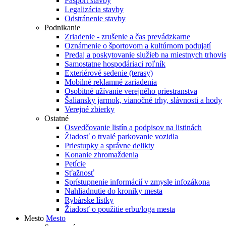
Pasport stavby
Legalizácia stavby
Odstránenie stavby
Podnikanie
Zriadenie - zrušenie a čas prevádzkarne
Oznámenie o športovom a kultúrnom podujatí
Predaj a poskytovanie služieb na miestnych trhovi
Samostatne hospodáriaci roľník
Exteriérové sedenie (terasy)
Mobilné reklamné zariadenia
Osobitné užívanie verejného priestranstva
Šaliansky jarmok, vianočné trhy, slávnosti a hody
Verejné zbierky
Ostatné
Osvedčovanie listín a podpisov na listinách
Žiadosť o trvalé parkovanie vozidla
Priestupky a správne delikty
Konanie zhromaždenia
Petície
Sťažnosť
Sprístupnenie informácií v zmysle infozákona
Nahliadnutie do kroniky mesta
Rybárske lístky
Žiadosť o použitie erbu/loga mesta
Mesto
Mesto