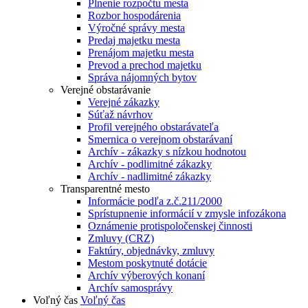
Plnenie rozpočtu mesta
Rozbor hospodárenia
Výročné správy mesta
Predaj majetku mesta
Prenájom majetku mesta
Prevod a prechod majetku
Správa nájomných bytov
Verejné obstarávanie
Verejné zákazky
Súťaž návrhov
Profil verejného obstarávateľa
Smernica o verejnom obstarávaní
Archív - zákazky s nízkou hodnotou
Archív - podlimitné zákazky
Archív - nadlimitné zákazky
Transparentné mesto
Informácie podľa z.č.211/2000
Sprístupnenie informácií v zmysle infozákona
Oznámenie protispoločenskej činnosti
Zmluvy (CRZ)
Faktúry, objednávky, zmluvy
Mestom poskytnuté dotácie
Archív výberových konaní
Archív samosprávy
Voľný čas
Voľný čas