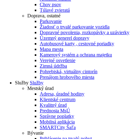
Chov psov
Túlavé zvieratá
Doprava, ostatné
Parkovanie
Žiadosť o trvalé parkovanie vozidla
Dopravné povolenia, rozkopávky a uzávierky
Územný generel dopravy
Autobusové karty , cestovné poriadky
Mapa mesta
Kamerový systém a ochrana majetku
Verejné osvetlenie
Zimná údržba
Pohrebiská, virtuálny cintorín
Prenájom hrobového miesta
Služby
Služby
Mestský úrad
Adresa, úradné hodiny
Klientské centrum
Kvalitný úrad
Prednosta MsÚ
Správne poplatky
Mobilná aplikácia
SMARTCity Šaľa
Bývanie
Prihlásenie na trvalý pobyt