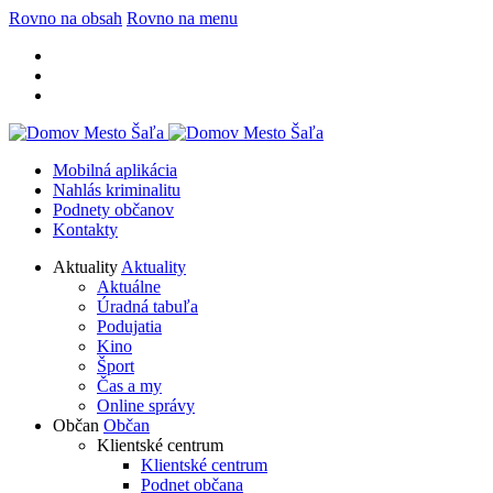
Rovno na obsah
Rovno na menu
Mobilná aplikácia
Nahlás kriminalitu
Podnety občanov
Kontakty
Aktuality
Aktuality
Aktuálne
Úradná tabuľa
Podujatia
Kino
Šport
Čas a my
Online správy
Občan
Občan
Klientské centrum
Klientské centrum
Podnet občana