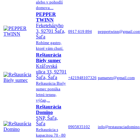
alebo v pohodlí
domova....
PEPPER
TWINN
Feketeházyho
3, 92701 Šaľa,
0917 619 894
peppertwinn@gmail.co
Šaľa
Robíme gastro,
ktoré vám chutí.
Reštaurácia
Biely sumec
Kráľovská
ulica 33, 92701
Šaľa, Šaľa
+421948107326
pamarsro@gmail.com
Reštaurácia Biely
sumec ponúka
letnú terasu,
výčap,...
Reštaurácia
Domino
SNP, Šaľa,
Šaľa
0905835102
info@restauraciadomino
Reštaurácia s
kapacitou 70 - 80