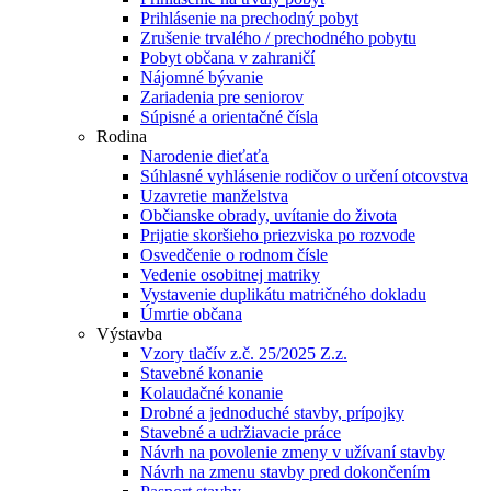
Prihlásenie na prechodný pobyt
Zrušenie trvalého / prechodného pobytu
Pobyt občana v zahraničí
Nájomné bývanie
Zariadenia pre seniorov
Súpisné a orientačné čísla
Rodina
Narodenie dieťaťa
Súhlasné vyhlásenie rodičov o určení otcovstva
Uzavretie manželstva
Občianske obrady, uvítanie do života
Prijatie skoršieho priezviska po rozvode
Osvedčenie o rodnom čísle
Vedenie osobitnej matriky
Vystavenie duplikátu matričného dokladu
Úmrtie občana
Výstavba
Vzory tlačív z.č. 25/2025 Z.z.
Stavebné konanie
Kolaudačné konanie
Drobné a jednoduché stavby, prípojky
Stavebné a udržiavacie práce
Návrh na povolenie zmeny v užívaní stavby
Návrh na zmenu stavby pred dokončením