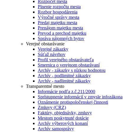
Rozpočet mesta
Plnenie rozpočtu mesta
Rozbor hospodárenia
Výročné správy mesta
Predaj majetku mesta
Prenájom majetku mesta
Prevod a prechod majetku
Správa nájomných bytov
Verejné obstarávanie
Verejné zákazky
Súťaž návrhov
Profil verejného obstarávateľa
Smernica o verejnom obstarávaní
Archív - zákazky s nízkou hodnotou
Archív - podlimitné zákazky
Archív - nadlimitné zákazky
Transparentné mesto
Informácie podľa z.č.211/2000
Sprístupnenie informácií v zmysle infozákona
Oznámenie protispoločenskej činnosti
Zmluvy (CRZ)
Faktúry, objednávky, zmluvy
Mestom poskytnuté dotácie
Archív výberových konaní
Archív samosprávy