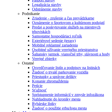
Pasport stavby
Legalizácia stavby
Odstránenie stavby
Podnikanie
Zriadenie - zrušenie a čas prevádzkarne
Oznámenie o športovom a kultúrnom podujatí
Predaj a poskytovanie služieb na miestnych
trhoviskách
Samostatne hospodáriaci roľník
Exteriérové sedenie (terasy)
Mobilné reklamné zariadenia
Osobitné užívanie verejného priestranstva
Šaliansky jarmok, vianočné trhy, slávnosti a hody
Verejné zbierky
Ostatné
Osvedčovanie listín a podpisov na listinách
Žiadosť o trvalé parkovanie vozidla
Priestupky a správne delikty
Konanie zhromaždenia
Petície
Sťažnosť
Sprístupnenie informácií v zmysle infozákona
Nahliadnutie do kroniky mesta
Rybárske lístky
Žiadosť o použitie erbu/loga mesta