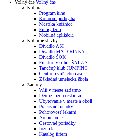
Voľný čas
Voľný čas
Kultúra
Program kina
Kultúrne podujatia
Mestská knižnica
Fotogaléria
Mobilná aplikácia
Kultúrne služby
Divadlo ASI
Divadlo MATERINKY
Divadlo ŠOK
Folklórny súbor ŠAĽAN
Tanečný klub JUMPING
Centrum voľného času
Základná umelecká škola
Záujmy
Wifi v meste zadarmo
Denné menu reštaurácií
Ubytovanie v meste a okolí
Pracovné ponuky
Pohotovosť lekární
Ambulancie
Cestovné poriadky
Inzercia
Katalóg firiem