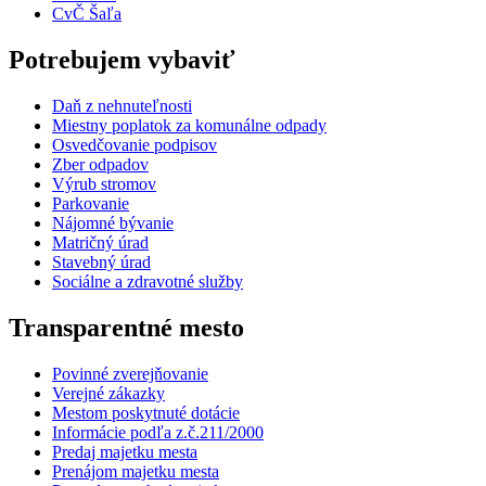
CvČ Šaľa
Potrebujem vybaviť
Daň z nehnuteľnosti
Miestny poplatok za komunálne odpady
Osvedčovanie podpisov
Zber odpadov
Výrub stromov
Parkovanie
Nájomné bývanie
Matričný úrad
Stavebný úrad
Sociálne a zdravotné služby
Transparentné mesto
Povinné zverejňovanie
Verejné zákazky
Mestom poskytnuté dotácie
Informácie podľa z.č.211/2000
Predaj majetku mesta
Prenájom majetku mesta