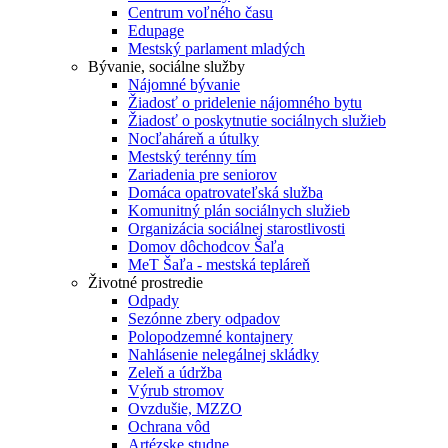
Centrum voľného času
Edupage
Mestský parlament mladých
Bývanie, sociálne služby
Nájomné bývanie
Žiadosť o pridelenie nájomného bytu
Žiadosť o poskytnutie sociálnych služieb
Nocľaháreň a útulky
Mestský terénny tím
Zariadenia pre seniorov
Domáca opatrovateľská služba
Komunitný plán sociálnych služieb
Organizácia sociálnej starostlivosti
Domov dôchodcov Šaľa
MeT Šaľa - mestská tepláreň
Životné prostredie
Odpady
Sezónne zbery odpadov
Polopodzemné kontajnery
Nahlásenie nelegálnej skládky
Zeleň a údržba
Výrub stromov
Ovzdušie, MZZO
Ochrana vôd
Artézske studne