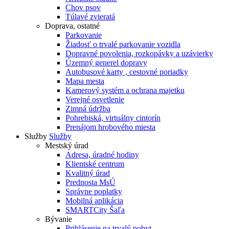
Chov psov
Túlavé zvieratá
Doprava, ostatné
Parkovanie
Žiadosť o trvalé parkovanie vozidla
Dopravné povolenia, rozkopávky a uzávierky
Územný generel dopravy
Autobusové karty , cestovné poriadky
Mapa mesta
Kamerový systém a ochrana majetku
Verejné osvetlenie
Zimná údržba
Pohrebiská, virtuálny cintorín
Prenájom hrobového miesta
Služby
Služby
Mestský úrad
Adresa, úradné hodiny
Klientské centrum
Kvalitný úrad
Prednosta MsÚ
Správne poplatky
Mobilná aplikácia
SMARTCity Šaľa
Bývanie
Prihlásenie na trvalý pobyt