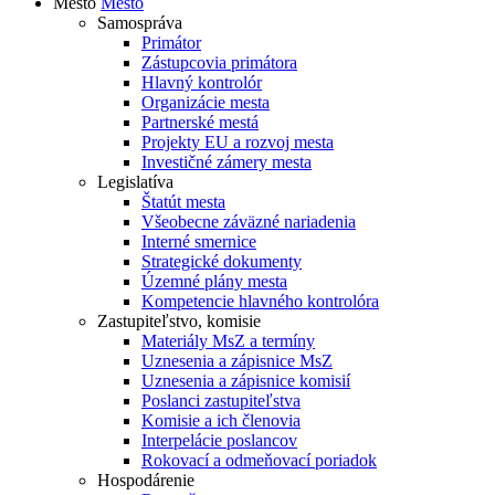
Mesto
Mesto
Samospráva
Primátor
Zástupcovia primátora
Hlavný kontrolór
Organizácie mesta
Partnerské mestá
Projekty EU a rozvoj mesta
Investičné zámery mesta
Legislatíva
Štatút mesta
Všeobecne záväzné nariadenia
Interné smernice
Strategické dokumenty
Územné plány mesta
Kompetencie hlavného kontrolóra
Zastupiteľstvo, komisie
Materiály MsZ a termíny
Uznesenia a zápisnice MsZ
Uznesenia a zápisnice komisií
Poslanci zastupiteľstva
Komisie a ich členovia
Interpelácie poslancov
Rokovací a odmeňovací poriadok
Hospodárenie