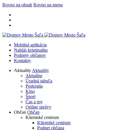
Rovno na obsah
Rovno na menu
Mobilná aplikácia
Nahlás kriminalitu
Podnety občanov
Kontakty
Aktuality
Aktuality
Aktuálne
Úradná tabuľa
Podujatia
Kino
Šport
Čas a my
Online správy
Občan
Občan
Klientské centrum
Klientské centrum
Podnet občana