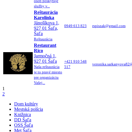
osôb poskytuje
služby v...
Reštaurácia
Karolinka
Jánošíkova 1,
0949 613 823
rspiszak@gmail.com
927 01 Šaľa,
Šaľa
Reštaurácia
Restaurant
Rico
Jarmočná 1,
927 01 Šaľa
+421 910 548
veronika.sarkanyova82
Naša reštaurácia
517
je to pravé miesto
pre organizáciu
Vašej...
1
2
Dom kultúry
Mestská polícia
Knižnica
DD Šaľa
OSS Šaľa
Met Šaľa