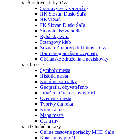
Športové kluby, OZ
Športový servis a správy
HK Slovan Duslo Šaľa
HKM Šaľa
FK Slovan Duslo Šaľa
Stolnotenisový oddiel
Rybársky zväz
Petangový klub
Zoznam športových klubov a OZ
Harmonogram športovej haly
Občianske združenia a neziskovky
O meste
Symboly mesta
História mesta
Kultúrne pamiatky
Geografia, obyvateľstvo
Infraštruktúra, cestovný ruch
Ocenenia mesta
Tvorivý čin roka
Kronika mesta
Mapa mesta
Čas a my
Užitočné odkazy
Online cestovné poriadky MHD Šaľa
Katastrálny portál