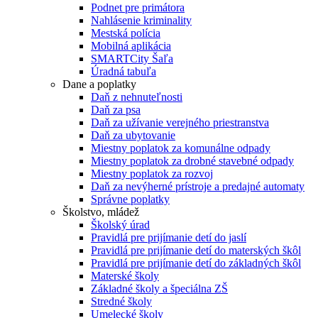
Podnet pre primátora
Nahlásenie kriminality
Mestská polícia
Mobilná aplikácia
SMARTCity Šaľa
Úradná tabuľa
Dane a poplatky
Daň z nehnuteľnosti
Daň za psa
Daň za užívanie verejného priestranstva
Daň za ubytovanie
Miestny poplatok za komunálne odpady
Miestny poplatok za drobné stavebné odpady
Miestny poplatok za rozvoj
Daň za nevýherné prístroje a predajné automaty
Správne poplatky
Školstvo, mládež
Školský úrad
Pravidlá pre prijímanie detí do jaslí
Pravidlá pre prijímanie detí do materských škôl
Pravidlá pre prijímanie detí do základných škôl
Materské školy
Základné školy a špeciálna ZŠ
Stredné školy
Umelecké školy