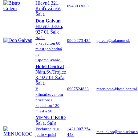
Hlavná 321,
0948033008
Kráľová n/V,
Šaľa
Don Galvan
Hlavná 33/36,
927 01 Šaľa,
Šaľa
0905 273 435
galvan@salamon.sk
S kapacitou 60
miest je vhodná
na
usporadúvanie...
Hotel Centrál
Nám.Sv.Trojice
3, 927 01 Šaľa,
Šaľa
V
0907524833
rezervacia@hotelcentral
klimatizovanom
priestore s
kapacitou 120
miest a 50...
MENUCKOO
Šaľa, Šaľa
Vychutnajte si
+421 907 254
menuckoo@menuckoo.s
jedlo v práci
443