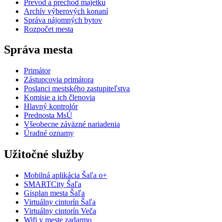
Prevod a prechod majetku
Archív výberových konaní
Správa nájomných bytov
Rozpočet mesta
Správa mesta
Primátor
Zástupcovia primátora
Poslanci mestského zastupiteľstva
Komisie a ich členovia
Hlavný kontrolór
Prednosta MsÚ
Všeobecne záväzné nariadenia
Úradné oznamy
Užitočné služby
Mobilná aplikácia Šaľa o+
SMARTCity Šaľa
Gisplan mesta Šaľa
Virtuálny cintorín Šaľa
Virtuálny cintorín Veča
Wifi v meste zadarmo