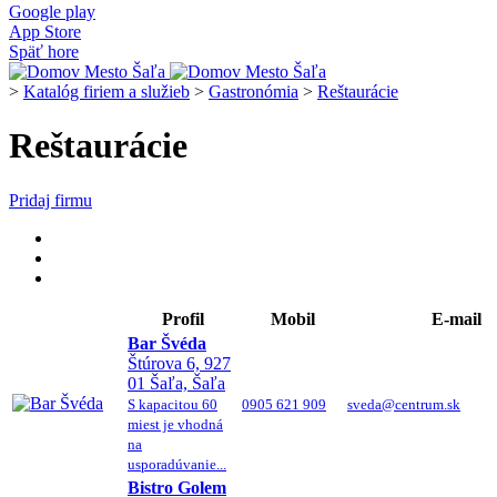
Google play
App Store
Späť hore
>
Katalóg firiem a služieb
>
Gastronómia
>
Reštaurácie
Reštaurácie
Pridaj firmu
Profil
Mobil
E-mail
Bar Švéda
Štúrova 6, 927
01 Šaľa, Šaľa
S kapacitou 60
0905 621 909
sveda@centrum.sk
miest je vhodná
na
usporadúvanie...
Bistro Golem