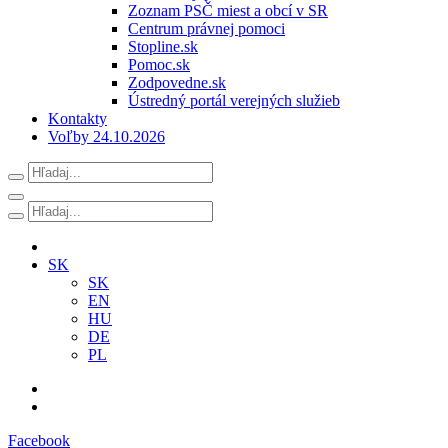
Zoznam PSČ miest a obcí v SR
Centrum právnej pomoci
Stopline.sk
Pomoc.sk
Zodpovedne.sk
Ústredný portál verejných služieb
Kontakty
Voľby 24.10.2026
SK
SK
EN
HU
DE
PL
Facebook