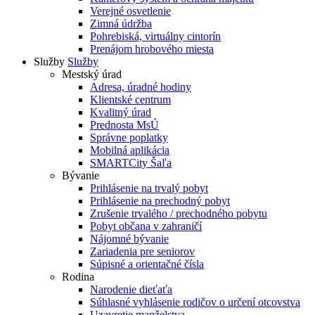
Verejné osvetlenie
Zimná údržba
Pohrebiská, virtuálny cintorín
Prenájom hrobového miesta
Služby
Služby
Mestský úrad
Adresa, úradné hodiny
Klientské centrum
Kvalitný úrad
Prednosta MsÚ
Správne poplatky
Mobilná aplikácia
SMARTCity Šaľa
Bývanie
Prihlásenie na trvalý pobyt
Prihlásenie na prechodný pobyt
Zrušenie trvalého / prechodného pobytu
Pobyt občana v zahraničí
Nájomné bývanie
Zariadenia pre seniorov
Súpisné a orientačné čísla
Rodina
Narodenie dieťaťa
Súhlasné vyhlásenie rodičov o určení otcovstva
Uzavretie manželstva