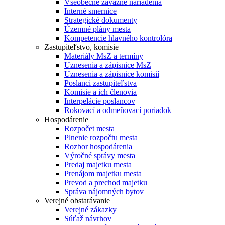
Všeobecne záväzné nariadenia
Interné smernice
Strategické dokumenty
Územné plány mesta
Kompetencie hlavného kontrolóra
Zastupiteľstvo, komisie
Materiály MsZ a termíny
Uznesenia a zápisnice MsZ
Uznesenia a zápisnice komisií
Poslanci zastupiteľstva
Komisie a ich členovia
Interpelácie poslancov
Rokovací a odmeňovací poriadok
Hospodárenie
Rozpočet mesta
Plnenie rozpočtu mesta
Rozbor hospodárenia
Výročné správy mesta
Predaj majetku mesta
Prenájom majetku mesta
Prevod a prechod majetku
Správa nájomných bytov
Verejné obstarávanie
Verejné zákazky
Súťaž návrhov