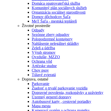
Domáca opatrovateľská služba
Komunitný plán sociálnych služieb
Organizácia sociálnej starostlivosti
Domov dôchodcov Šaľa
MeT Šaľa - mestská tepláreň
Životné prostredie
Odpady
Sezónne zbery odpadov
Polopodzemné kontajnery
Nahlásenie nelegálnej skládky
Zeleň a údržba
Výrub stromov
Ovzdušie, MZZO
Ochrana vôd
Artézske studne
Chov psov
Túlavé zvieratá
Doprava, ostatné
Parkovanie
Žiadosť o trvalé parkovanie vozidla
Dopravné povolenia, rozkopávky a uzávierky
Územný generel dopravy
Autobusové karty , cestovné poriadky
Mapa mesta
Kamerový systém a ochrana majetku