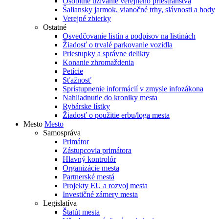
Osobitné užívanie verejného priestranstva
Šaliansky jarmok, vianočné trhy, slávnosti a hody
Verejné zbierky
Ostatné
Osvedčovanie listín a podpisov na listinách
Žiadosť o trvalé parkovanie vozidla
Priestupky a správne delikty
Konanie zhromaždenia
Petície
Sťažnosť
Sprístupnenie informácií v zmysle infozákona
Nahliadnutie do kroniky mesta
Rybárske lístky
Žiadosť o použitie erbu/loga mesta
Mesto
Mesto
Samospráva
Primátor
Zástupcovia primátora
Hlavný kontrolór
Organizácie mesta
Partnerské mestá
Projekty EU a rozvoj mesta
Investičné zámery mesta
Legislatíva
Štatút mesta