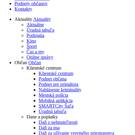
Podnety občanov
Kontakty
Aktuality
Aktuality
Aktuálne
Úradná tabuľa
Podujatia
Kino
Šport
Čas a my
Online správy
Občan
Občan
Klientské centrum
Klientské centrum
Podnet občana
Podnet pre primátora
Nahlásenie kriminality
Mestská polícia
Mobilná aplikácia
SMARTCity Šaľa
Úradná tabuľa
Dane a poplatky
Daň z nehnuteľnosti
Daň za psa
Daň za užívanie verejného priestranstva