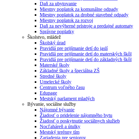
Daň za ubytovanie
Miestny poplatok za komunálne odpady
Miestny poplatok za drobné stavebné odpady
Miestny poplatok za rozvoj
Daň za nevýherné prístroje a predajné automaty
Správne poplatky
Školstvo, mládež
Školský úrad
Pravidlá pre prijímanie detí do jaslí
Pravidlá pre prijímanie detí do materských škôl
Pravidlá pre prijímanie detí do základných škôl
Materské školy
Základné školy a špeciálna ZŠ
Stredné školy
Umelecké školy
Centrum voľného času
Edupage
Mestský parlament mladých
Bývanie, sociálne služby
Nájomné bývanie
Žiadosť o pridelenie nájomného bytu
Žiadosť o poskytnutie sociálnych služieb
Nocľaháreň a útulky
Mestský terénny tím
Zariadenia pre seniorov