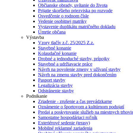
Občianske obrady, uvítanie do života
Prijatie skoršieho priezviska po rozvode
Osvedčenie o rodnom čísle
Vedenie osobitnej matriky
Vystavenie duplikátu matričného dokladu
Úmrtie občana
Výstavba
Vzory tlačív z.č. 25/2025 Z.z.
Stavebné konanie
Kolaudačné konanie
Drobné a jednoduché stavby, prípojky
Stavebné a udržiavacie práce
Návrh na povolenie zmeny v užívaní stavby
Návrh na zmenu stavby pred dokončením
Pasport stavby
Legalizácia stavby
Odstránenie stavby
Podnikanie
Zriadenie - zrušenie a čas prevádzkarne
Oznámenie o športovom a kultúrnom podujatí
Predaj a poskytovanie služieb na miestnych trhovi
Samostatne hospodáriaci roľník
Exteriérové sedenie (terasy)
Mobilné reklamné zariadenia