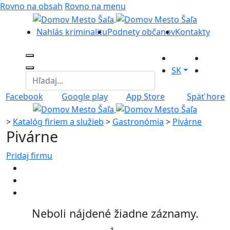
Rovno na obsah
Rovno na menu
Nahlás kriminalitu
Podnety občanov
Kontakty
SK
Facebook
Google play
App Store
Späť hore
>
Katalóg firiem a služieb
>
Gastronómia
>
Pivárne
Pivárne
Pridaj firmu
Neboli nájdené žiadne záznamy.