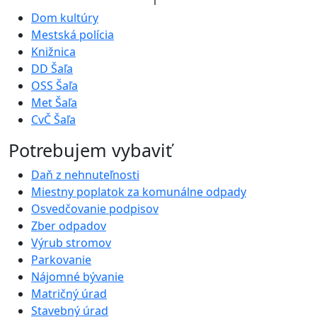
1
Dom kultúry
Mestská polícia
Knižnica
DD Šaľa
OSS Šaľa
Met Šaľa
CvČ Šaľa
Potrebujem vybaviť
Daň z nehnuteľnosti
Miestny poplatok za komunálne odpady
Osvedčovanie podpisov
Zber odpadov
Výrub stromov
Parkovanie
Nájomné bývanie
Matričný úrad
Stavebný úrad