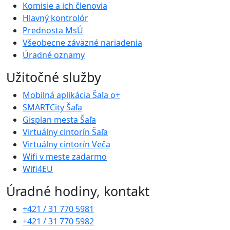
Komisie a ich členovia
Hlavný kontrolór
Prednosta MsÚ
Všeobecne záväzné nariadenia
Úradné oznamy
Užitočné služby
Mobilná aplikácia Šaľa o+
SMARTCity Šaľa
Gisplan mesta Šaľa
Virtuálny cintorín Šaľa
Virtuálny cintorín Veča
Wifi v meste zadarmo
Wifi4EU
Úradné hodiny, kontakt
+421 / 31 770 5981
+421 / 31 770 5982