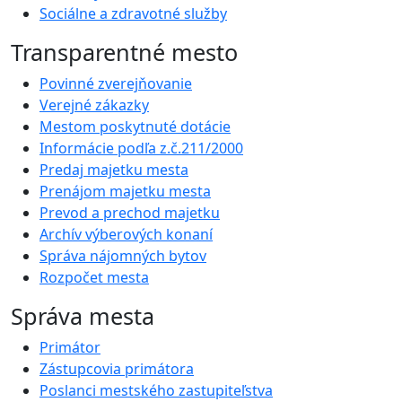
Sociálne a zdravotné služby
Transparentné mesto
Povinné zverejňovanie
Verejné zákazky
Mestom poskytnuté dotácie
Informácie podľa z.č.211/2000
Predaj majetku mesta
Prenájom majetku mesta
Prevod a prechod majetku
Archív výberových konaní
Správa nájomných bytov
Rozpočet mesta
Správa mesta
Primátor
Zástupcovia primátora
Poslanci mestského zastupiteľstva