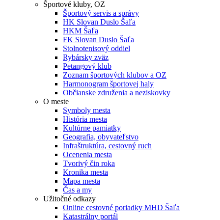
Športové kluby, OZ
Športový servis a správy
HK Slovan Duslo Šaľa
HKM Šaľa
FK Slovan Duslo Šaľa
Stolnotenisový oddiel
Rybársky zväz
Petangový klub
Zoznam športových klubov a OZ
Harmonogram športovej haly
Občianske združenia a neziskovky
O meste
Symboly mesta
História mesta
Kultúrne pamiatky
Geografia, obyvateľstvo
Infraštruktúra, cestovný ruch
Ocenenia mesta
Tvorivý čin roka
Kronika mesta
Mapa mesta
Čas a my
Užitočné odkazy
Online cestovné poriadky MHD Šaľa
Katastrálny portál