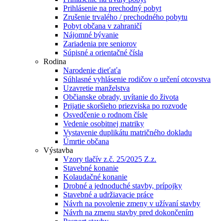
Prihlásenie na prechodný pobyt
Zrušenie trvalého / prechodného pobytu
Pobyt občana v zahraničí
Nájomné bývanie
Zariadenia pre seniorov
Súpisné a orientačné čísla
Rodina
Narodenie dieťaťa
Súhlasné vyhlásenie rodičov o určení otcovstva
Uzavretie manželstva
Občianske obrady, uvítanie do života
Prijatie skoršieho priezviska po rozvode
Osvedčenie o rodnom čísle
Vedenie osobitnej matriky
Vystavenie duplikátu matričného dokladu
Úmrtie občana
Výstavba
Vzory tlačív z.č. 25/2025 Z.z.
Stavebné konanie
Kolaudačné konanie
Drobné a jednoduché stavby, prípojky
Stavebné a udržiavacie práce
Návrh na povolenie zmeny v užívaní stavby
Návrh na zmenu stavby pred dokončením