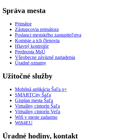
Správa mesta
Primátor
Zástupcovia primátora
Poslanci mestského zastupiteľstva
Komisie a ich členovia
Hlavný kontrolór
Prednosta MsÚ
Všeobecne záväzné nariadenia
Úradné oznamy
Užitočné služby
Mobilná aplikácia Šaľa o+
SMARTCity Šaľa
Gisplan mesta Šaľa
Virtuálny cintorín Šaľa
Virtuálny cintorín Veča
Wifi v meste zadarmo
Wifi4EU
Úradné hodiny, kontakt