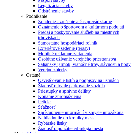
Pasport stavby
Legalizácia stavby
Odstránenie stavby
Podnikanie
Zriadenie - zrušenie a čas prevádzkarne
Oznámenie o športovom a kultúrnom podujatí
Predaj a poskytovanie služieb na miestnych
trhoviskách
Samostatne hospodáriaci roľník
Exteriérové sedenie (terasy)
Mobilné reklamné zariadenia
Osobitné užívanie verejného priestranstva
Šaliansky jarmok, vianočné trhy, slávnosti a hody
Verejné zbierky
Ostatné
Osvedčovanie listín a podpisov na listinách
Žiadosť o trvalé parkovanie vozidla
Priestupky a správne delikty
Konanie zhromaždenia
Petície
Sťažnosť
Sprístupnenie informácií v zmysle infozákona
Nahliadnutie do kroniky mesta
Rybárske lístky
Žiadosť o použitie erbu/loga mesta