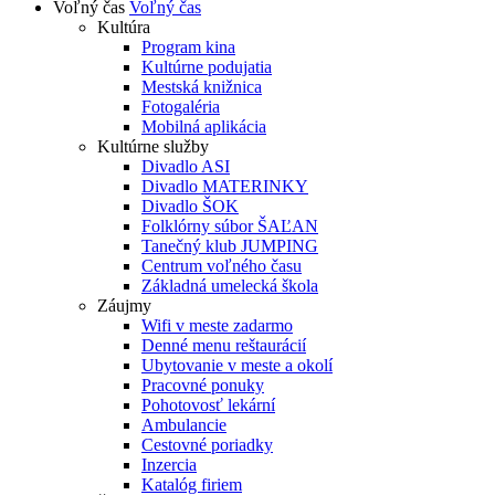
Voľný čas
Voľný čas
Kultúra
Program kina
Kultúrne podujatia
Mestská knižnica
Fotogaléria
Mobilná aplikácia
Kultúrne služby
Divadlo ASI
Divadlo MATERINKY
Divadlo ŠOK
Folklórny súbor ŠAĽAN
Tanečný klub JUMPING
Centrum voľného času
Základná umelecká škola
Záujmy
Wifi v meste zadarmo
Denné menu reštaurácií
Ubytovanie v meste a okolí
Pracovné ponuky
Pohotovosť lekární
Ambulancie
Cestovné poriadky
Inzercia
Katalóg firiem