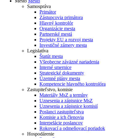
Mesto
Mesto
Samospráva
Primátor
Zástupcovia primátora
Hlavný kontrolór
Organizácie mesta
Partnerské mestá
Projekty EU a rozvoj mesta
Investičné zámery mesta
Legislatíva
Štatút mesta
Všeobecne záväzné nariadenia
Interné smernice
Strategické dokumenty
Územné plány mesta
Kompetencie hlavného kontrolóra
Zastupiteľstvo, komisie
Materiály MsZ a termíny
Uznesenia a zápisnice MsZ
Uznesenia a zápisnice komisií
Poslanci zastupiteľstva
Komisie a ich členovia
Interpelácie poslancov
Rokovací a odmeňovací poriadok
Hospodárenie