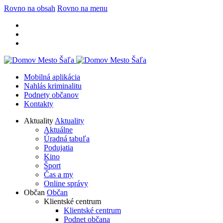
Rovno na obsah
Rovno na menu
Mobilná aplikácia
Nahlás kriminalitu
Podnety občanov
Kontakty
Aktuality
Aktuality
Aktuálne
Úradná tabuľa
Podujatia
Kino
Šport
Čas a my
Online správy
Občan
Občan
Klientské centrum
Klientské centrum
Podnet občana