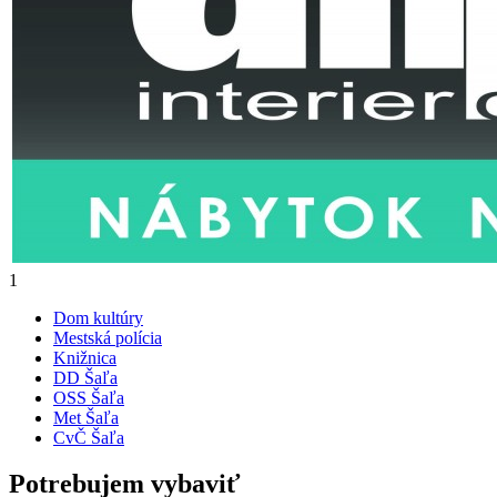
1
Dom kultúry
Mestská polícia
Knižnica
DD Šaľa
OSS Šaľa
Met Šaľa
CvČ Šaľa
Potrebujem vybaviť