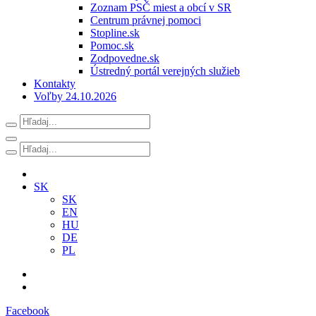
Zoznam PSČ miest a obcí v SR
Centrum právnej pomoci
Stopline.sk
Pomoc.sk
Zodpovedne.sk
Ústredný portál verejných služieb
Kontakty
Voľby 24.10.2026
SK
SK
EN
HU
DE
PL
Facebook