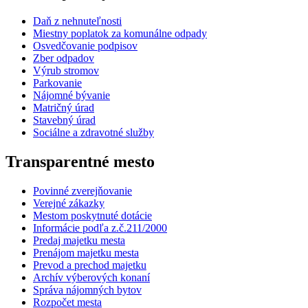
Daň z nehnuteľnosti
Miestny poplatok za komunálne odpady
Osvedčovanie podpisov
Zber odpadov
Výrub stromov
Parkovanie
Nájomné bývanie
Matričný úrad
Stavebný úrad
Sociálne a zdravotné služby
Transparentné mesto
Povinné zverejňovanie
Verejné zákazky
Mestom poskytnuté dotácie
Informácie podľa z.č.211/2000
Predaj majetku mesta
Prenájom majetku mesta
Prevod a prechod majetku
Archív výberových konaní
Správa nájomných bytov
Rozpočet mesta