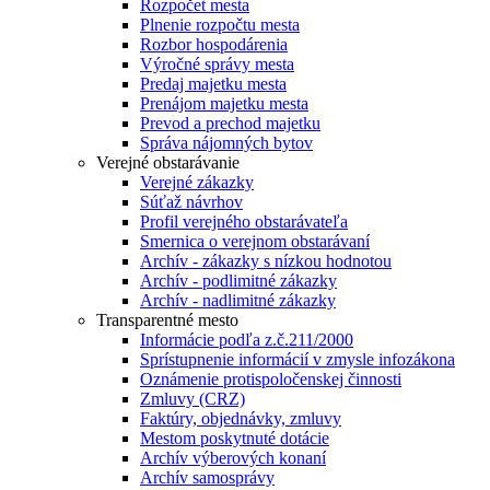
Rozpočet mesta
Plnenie rozpočtu mesta
Rozbor hospodárenia
Výročné správy mesta
Predaj majetku mesta
Prenájom majetku mesta
Prevod a prechod majetku
Správa nájomných bytov
Verejné obstarávanie
Verejné zákazky
Súťaž návrhov
Profil verejného obstarávateľa
Smernica o verejnom obstarávaní
Archív - zákazky s nízkou hodnotou
Archív - podlimitné zákazky
Archív - nadlimitné zákazky
Transparentné mesto
Informácie podľa z.č.211/2000
Sprístupnenie informácií v zmysle infozákona
Oznámenie protispoločenskej činnosti
Zmluvy (CRZ)
Faktúry, objednávky, zmluvy
Mestom poskytnuté dotácie
Archív výberových konaní
Archív samosprávy