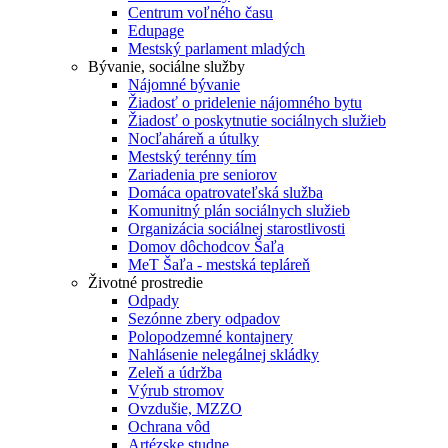
Centrum voľného času
Edupage
Mestský parlament mladých
Bývanie, sociálne služby
Nájomné bývanie
Žiadosť o pridelenie nájomného bytu
Žiadosť o poskytnutie sociálnych služieb
Nocľaháreň a útulky
Mestský terénny tím
Zariadenia pre seniorov
Domáca opatrovateľská služba
Komunitný plán sociálnych služieb
Organizácia sociálnej starostlivosti
Domov dôchodcov Šaľa
MeT Šaľa - mestská tepláreň
Životné prostredie
Odpady
Sezónne zbery odpadov
Polopodzemné kontajnery
Nahlásenie nelegálnej skládky
Zeleň a údržba
Výrub stromov
Ovzdušie, MZZO
Ochrana vôd
Artézske studne