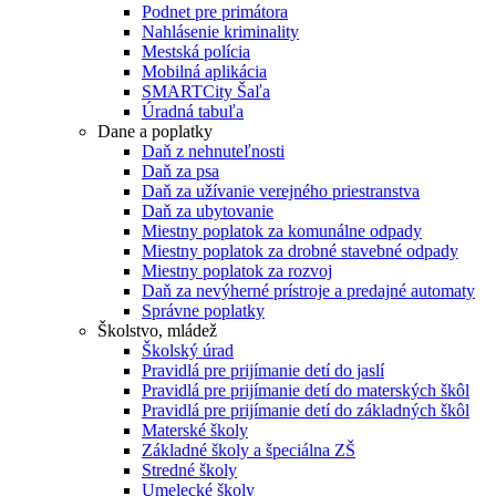
Podnet pre primátora
Nahlásenie kriminality
Mestská polícia
Mobilná aplikácia
SMARTCity Šaľa
Úradná tabuľa
Dane a poplatky
Daň z nehnuteľnosti
Daň za psa
Daň za užívanie verejného priestranstva
Daň za ubytovanie
Miestny poplatok za komunálne odpady
Miestny poplatok za drobné stavebné odpady
Miestny poplatok za rozvoj
Daň za nevýherné prístroje a predajné automaty
Správne poplatky
Školstvo, mládež
Školský úrad
Pravidlá pre prijímanie detí do jaslí
Pravidlá pre prijímanie detí do materských škôl
Pravidlá pre prijímanie detí do základných škôl
Materské školy
Základné školy a špeciálna ZŠ
Stredné školy
Umelecké školy