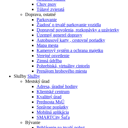
Chov psov
Túlavé zvieratá
Doprava, ostatné
Parkovanie
Žiadosť o trvalé parkovanie vozidla
Dopravné povolenia, rozkopávky a uzávierky
Územný generel dopravy
Autobusové karty , cestovné poriadky
Mapa mesta
Kamerový systém a ochrana majetku
Verejné osvetlenie
Zimná údržba
Pohrebiská, virtuálny cintorín
Prenájom hrobového miesta
Služby
Služby
Mestský úrad
Adresa, úradné hodiny
Klientské centrum
Kvalitný úrad
Prednosta MsÚ
Správne poplatky
Mobilná aplikácia
SMARTCity Šaľa
Bývanie
Prihlásenie na trvalý pobyt