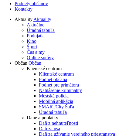
Podnety občanov
Kontakty
Aktuality
Aktuality
Aktuálne
Úradná tabuľa
Podujatia
Kino
Šport
Čas a my
Online správy
Občan
Občan
Klientské centrum
Klientské centrum
Podnet občana
Podnet pre primátora
Nahlásenie kriminality
Mestská polícia
Mobilná aplikácia
SMARTCity Šaľa
Úradná tabuľa
Dane a poplatky
Daň z nehnuteľnosti
Daň za psa
Daň za užívanie verejného priestranstva