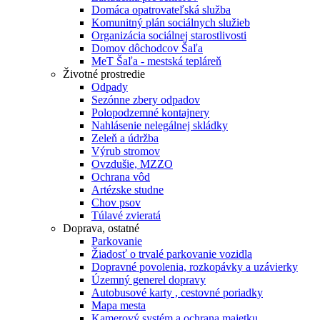
Domáca opatrovateľská služba
Komunitný plán sociálnych služieb
Organizácia sociálnej starostlivosti
Domov dôchodcov Šaľa
MeT Šaľa - mestská tepláreň
Životné prostredie
Odpady
Sezónne zbery odpadov
Polopodzemné kontajnery
Nahlásenie nelegálnej skládky
Zeleň a údržba
Výrub stromov
Ovzdušie, MZZO
Ochrana vôd
Artézske studne
Chov psov
Túlavé zvieratá
Doprava, ostatné
Parkovanie
Žiadosť o trvalé parkovanie vozidla
Dopravné povolenia, rozkopávky a uzávierky
Územný generel dopravy
Autobusové karty , cestovné poriadky
Mapa mesta
Kamerový systém a ochrana majetku