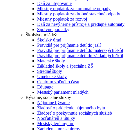
Daň za ubytovanie
Miestny poplatok za komunálne odpady
Miestny poplatok za drobné stavebné odpady
Miestny poplatok za rozvoj
Daň za nevýherné prístroje a predajné automaty
Správne poplatky
Školstvo, mládež
Školský úrad
Pravidlá pre prijímanie detí do jaslí
Pravidlá pre prijímanie detí do materských škôl
Pravidlá pre prijímanie detí do základných škôl
Materské školy
Základné školy a špeciálna ZŠ
Stredné školy
Umelecké školy
Centrum voľného času
Edupage
Mestský parlament mladých
Bývanie, sociálne služby
Nájomné bývanie
Žiadosť o pridelenie nájomného bytu
Žiadosť o poskytnutie sociálnych služieb
Nocľaháreň a útulky
Mestský terénny tím
Zariadenia pre seniorov