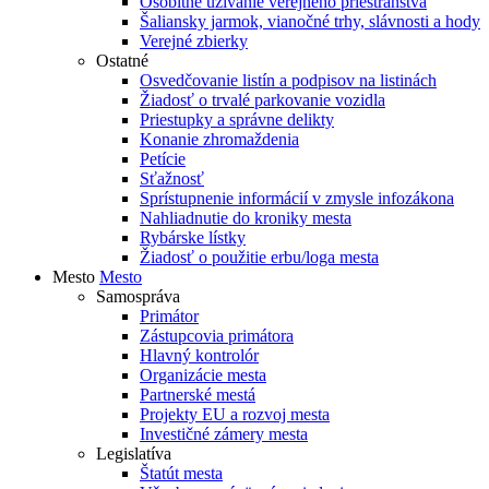
Osobitné užívanie verejného priestranstva
Šaliansky jarmok, vianočné trhy, slávnosti a hody
Verejné zbierky
Ostatné
Osvedčovanie listín a podpisov na listinách
Žiadosť o trvalé parkovanie vozidla
Priestupky a správne delikty
Konanie zhromaždenia
Petície
Sťažnosť
Sprístupnenie informácií v zmysle infozákona
Nahliadnutie do kroniky mesta
Rybárske lístky
Žiadosť o použitie erbu/loga mesta
Mesto
Mesto
Samospráva
Primátor
Zástupcovia primátora
Hlavný kontrolór
Organizácie mesta
Partnerské mestá
Projekty EU a rozvoj mesta
Investičné zámery mesta
Legislatíva
Štatút mesta