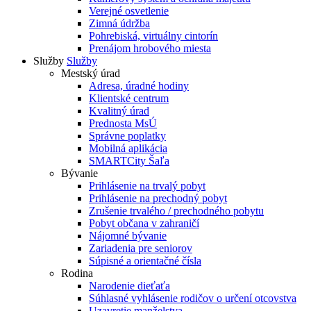
Verejné osvetlenie
Zimná údržba
Pohrebiská, virtuálny cintorín
Prenájom hrobového miesta
Služby
Služby
Mestský úrad
Adresa, úradné hodiny
Klientské centrum
Kvalitný úrad
Prednosta MsÚ
Správne poplatky
Mobilná aplikácia
SMARTCity Šaľa
Bývanie
Prihlásenie na trvalý pobyt
Prihlásenie na prechodný pobyt
Zrušenie trvalého / prechodného pobytu
Pobyt občana v zahraničí
Nájomné bývanie
Zariadenia pre seniorov
Súpisné a orientačné čísla
Rodina
Narodenie dieťaťa
Súhlasné vyhlásenie rodičov o určení otcovstva
Uzavretie manželstva