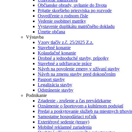
Občianske obrady, uvítanie do života
Prijatie skoršieho priezviska po rozvode
Osvedčenie o rodnom čísle
Vedenie osobitnej matriky
Vystavenie duplikátu matričného dokladu
Úmrtie občana
Výstavba
Vzory tlačív z.č. 25/2025 Z.z.
Stavebné konanie
Kolaudačné konanie
Drobné a jednoduché stavby, prípojky
Stavebné a udržiavacie práce
Návrh na povolenie zmeny v užívaní stavby
Návrh na zmenu stavby pred dokončením
Pasport stavby
Legalizácia stavby
Odstránenie stavby
Podnikanie
Zriadenie - zrušenie a čas prevádzkarne
Oznámenie o športovom a kultúrnom podujatí
Predaj a poskytovanie služieb na miestnych trhovi
Samostatne hospodáriaci roľník
Exteriérové sedenie (terasy)
Mobilné reklamné zariadenia