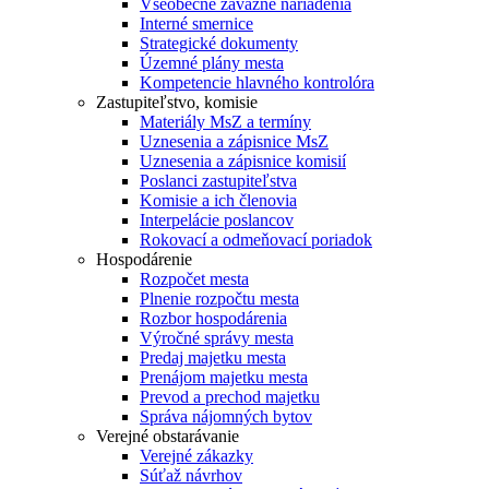
Všeobecne záväzné nariadenia
Interné smernice
Strategické dokumenty
Územné plány mesta
Kompetencie hlavného kontrolóra
Zastupiteľstvo, komisie
Materiály MsZ a termíny
Uznesenia a zápisnice MsZ
Uznesenia a zápisnice komisií
Poslanci zastupiteľstva
Komisie a ich členovia
Interpelácie poslancov
Rokovací a odmeňovací poriadok
Hospodárenie
Rozpočet mesta
Plnenie rozpočtu mesta
Rozbor hospodárenia
Výročné správy mesta
Predaj majetku mesta
Prenájom majetku mesta
Prevod a prechod majetku
Správa nájomných bytov
Verejné obstarávanie
Verejné zákazky
Súťaž návrhov