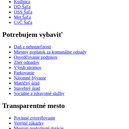
Knižnica
DD Šaľa
OSS Šaľa
Met Šaľa
CvČ Šaľa
Potrebujem vybaviť
Daň z nehnuteľnosti
Miestny poplatok za komunálne odpady
Osvedčovanie podpisov
Zber odpadov
Výrub stromov
Parkovanie
Nájomné bývanie
Matričný úrad
Stavebný úrad
Sociálne a zdravotné služby
Transparentné mesto
Povinné zverejňovanie
Verejné zákazky
Mestom poskytnuté dotácie