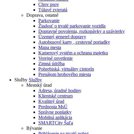
Chov psov
Túlavé zvieratá
Doprava, ostatné
Parkovanie
Žiadosť o trvalé parkovanie vozidla
Dopravné povolenia, rozkopávky a uzávierky
Územný generel dopravy
Autobusové karty , cestovné poriadky
Mapa mesta
Kamerový systém a ochrana majetku
Verejné osvetlenie
Zimná údržba
Pohrebiská, virtuálny cintorín
Prenájom hrobového miesta
Služby
Služby
Mestský úrad
Adresa, úradné hodiny
Klientské centrum
Kvalitný úrad
Prednosta MsÚ
Správne poplatky
Mobilná aplikácia
SMARTCity Šaľa
Bývanie
Prihlásenie na trvalý pobyt