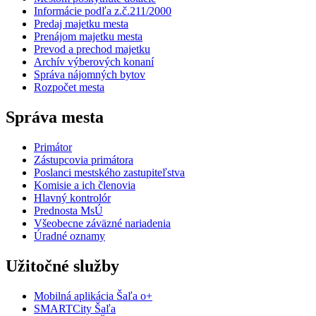
Informácie podľa z.č.211/2000
Predaj majetku mesta
Prenájom majetku mesta
Prevod a prechod majetku
Archív výberových konaní
Správa nájomných bytov
Rozpočet mesta
Správa mesta
Primátor
Zástupcovia primátora
Poslanci mestského zastupiteľstva
Komisie a ich členovia
Hlavný kontrolór
Prednosta MsÚ
Všeobecne záväzné nariadenia
Úradné oznamy
Užitočné služby
Mobilná aplikácia Šaľa o+
SMARTCity Šaľa