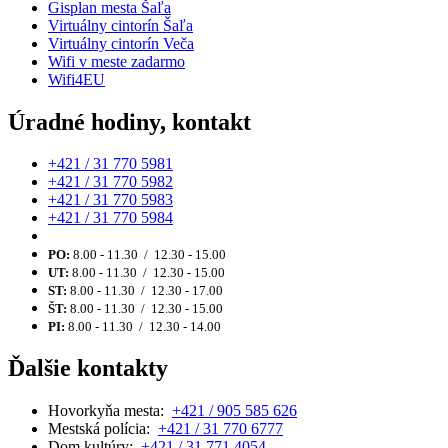
Gisplan mesta Šaľa
Virtuálny cintorín Šaľa
Virtuálny cintorín Veča
Wifi v meste zadarmo
Wifi4EU
Úradné hodiny, kontakt
+421 / 31 770 5981
+421 / 31 770 5982
+421 / 31 770 5983
+421 / 31 770 5984
PO:
8.00 - 11.30 / 12.30 - 15.00
UT:
8.00 - 11.30 / 12.30 - 15.00
ST:
8.00 - 11.30 / 12.30 - 17.00
ŠT:
8.00 - 11.30 / 12.30 - 15.00
PI:
8.00 - 11.30 / 12.30 - 14.00
Ďalšie kontakty
Hovorkyňa mesta:
+421 / 905 585 626
Mestská polícia:
+421 / 31 770 6777
Dom kultúry:
+421 / 31 771 4054