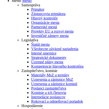
Mesto
Mesto
Samospráva
Primátor
Zástupcovia primátora
Hlavný kontrolór
Organizácie mesta
Partnerské mestá
Projekty EU a rozvoj mesta
Investičné zámery mesta
Legislatíva
Štatút mesta
Všeobecne záväzné nariadenia
Interné smernice
Strategické dokumenty
Územné plány mesta
Kompetencie hlavného kontrolóra
Zastupiteľstvo, komisie
Materiály MsZ a termíny
Uznesenia a zápisnice MsZ
Uznesenia a zápisnice komisií
Poslanci zastupiteľstva
Komisie a ich členovia
Interpelácie poslancov
Rokovací a odmeňovací poriadok
Hospodárenie