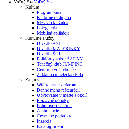
Voľný čas
Voľný čas
Kultúra
Program kina
Kultúrne podujatia
Mestská knižnica
Fotogaléria
Mobilná aplikácia
Kultúrne služby
Divadlo ASI
Divadlo MATERINKY
Divadlo ŠOK
Folklórny súbor ŠAĽAN
Tanečný klub JUMPING
Centrum voľného času
Základná umelecká škola
Záujmy
Wifi v meste zadarmo
Denné menu reštaurácií
Ubytovanie v meste a okolí
Pracovné ponuky
Pohotovosť lekární
Ambulancie
Cestovné poriadky
Inzercia
Katalóg firiem