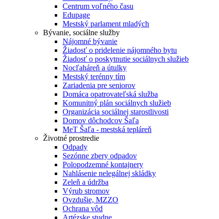
Centrum voľného času
Edupage
Mestský parlament mladých
Bývanie, sociálne služby
Nájomné bývanie
Žiadosť o pridelenie nájomného bytu
Žiadosť o poskytnutie sociálnych služieb
Nocľaháreň a útulky
Mestský terénny tím
Zariadenia pre seniorov
Domáca opatrovateľská služba
Komunitný plán sociálnych služieb
Organizácia sociálnej starostlivosti
Domov dôchodcov Šaľa
MeT Šaľa - mestská tepláreň
Životné prostredie
Odpady
Sezónne zbery odpadov
Polopodzemné kontajnery
Nahlásenie nelegálnej skládky
Zeleň a údržba
Výrub stromov
Ovzdušie, MZZO
Ochrana vôd
Artézske studne