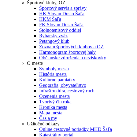
Športové kluby, OZ
Športový servis a správy
HK Slovan Duslo Šaľa
HKM Šaľa
FK Slovan Duslo Šaľa
Stolnotenisový oddiel
Rybársky zväz
Petangový klub
Zoznam športových klubov a OZ
Harmonogram športovej haly
Občianske združenia a neziskovky
O meste
Symboly mesta
História mesta
Kultúrne pamiatky
Geografia, obyvateľstvo
Infraštruktúra, cestovný ruch
Ocenenia mesta
Tvorivý čin roka
Kronika mesta
Mapa mesta
Čas a my
Užitočné odkazy
Online cestovné poriadky MHD Šaľa
Katastrálny portál