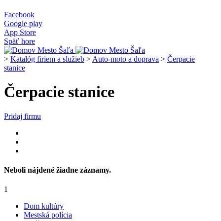
Facebook
Google play
App Store
Späť hore
>
Katalóg firiem a služieb
>
Auto-moto a doprava
>
Čerpacie
stanice
Čerpacie stanice
Pridaj firmu
Neboli nájdené žiadne záznamy.
1
Dom kultúry
Mestská polícia