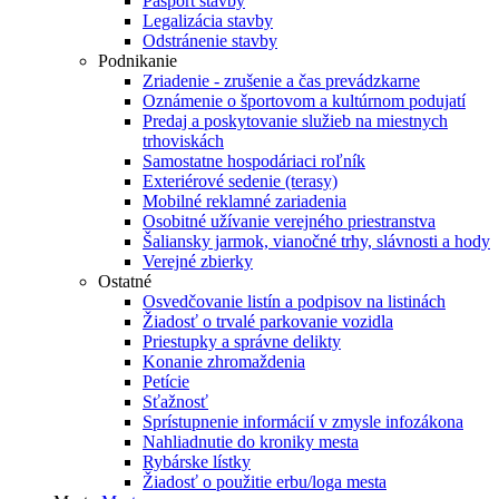
Pasport stavby
Legalizácia stavby
Odstránenie stavby
Podnikanie
Zriadenie - zrušenie a čas prevádzkarne
Oznámenie o športovom a kultúrnom podujatí
Predaj a poskytovanie služieb na miestnych
trhoviskách
Samostatne hospodáriaci roľník
Exteriérové sedenie (terasy)
Mobilné reklamné zariadenia
Osobitné užívanie verejného priestranstva
Šaliansky jarmok, vianočné trhy, slávnosti a hody
Verejné zbierky
Ostatné
Osvedčovanie listín a podpisov na listinách
Žiadosť o trvalé parkovanie vozidla
Priestupky a správne delikty
Konanie zhromaždenia
Petície
Sťažnosť
Sprístupnenie informácií v zmysle infozákona
Nahliadnutie do kroniky mesta
Rybárske lístky
Žiadosť o použitie erbu/loga mesta