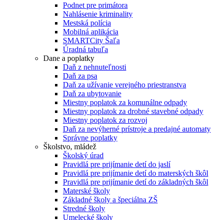
Podnet pre primátora
Nahlásenie kriminality
Mestská polícia
Mobilná aplikácia
SMARTCity Šaľa
Úradná tabuľa
Dane a poplatky
Daň z nehnuteľnosti
Daň za psa
Daň za užívanie verejného priestranstva
Daň za ubytovanie
Miestny poplatok za komunálne odpady
Miestny poplatok za drobné stavebné odpady
Miestny poplatok za rozvoj
Daň za nevýherné prístroje a predajné automaty
Správne poplatky
Školstvo, mládež
Školský úrad
Pravidlá pre prijímanie detí do jaslí
Pravidlá pre prijímanie detí do materských škôl
Pravidlá pre prijímanie detí do základných škôl
Materské školy
Základné školy a špeciálna ZŠ
Stredné školy
Umelecké školy