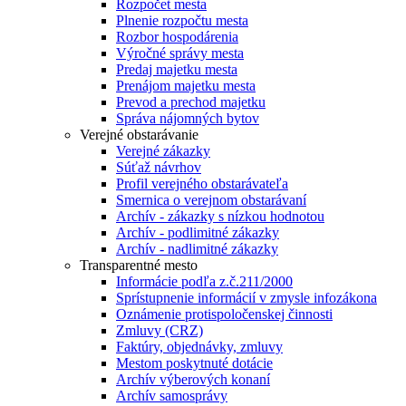
Rozpočet mesta
Plnenie rozpočtu mesta
Rozbor hospodárenia
Výročné správy mesta
Predaj majetku mesta
Prenájom majetku mesta
Prevod a prechod majetku
Správa nájomných bytov
Verejné obstarávanie
Verejné zákazky
Súťaž návrhov
Profil verejného obstarávateľa
Smernica o verejnom obstarávaní
Archív - zákazky s nízkou hodnotou
Archív - podlimitné zákazky
Archív - nadlimitné zákazky
Transparentné mesto
Informácie podľa z.č.211/2000
Sprístupnenie informácií v zmysle infozákona
Oznámenie protispoločenskej činnosti
Zmluvy (CRZ)
Faktúry, objednávky, zmluvy
Mestom poskytnuté dotácie
Archív výberových konaní
Archív samosprávy