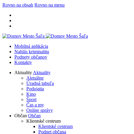
Rovno na obsah
Rovno na menu
Mobilná aplikácia
Nahlás kriminalitu
Podnety občanov
Kontakty
Aktuality
Aktuality
Aktuálne
Úradná tabuľa
Podujatia
Kino
Šport
Čas a my
Online správy
Občan
Občan
Klientské centrum
Klientské centrum
Podnet občana