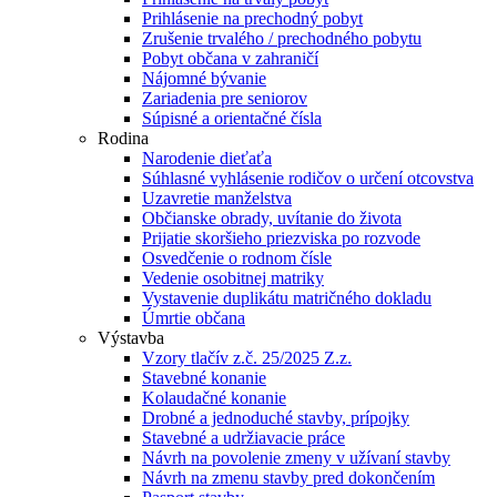
Prihlásenie na prechodný pobyt
Zrušenie trvalého / prechodného pobytu
Pobyt občana v zahraničí
Nájomné bývanie
Zariadenia pre seniorov
Súpisné a orientačné čísla
Rodina
Narodenie dieťaťa
Súhlasné vyhlásenie rodičov o určení otcovstva
Uzavretie manželstva
Občianske obrady, uvítanie do života
Prijatie skoršieho priezviska po rozvode
Osvedčenie o rodnom čísle
Vedenie osobitnej matriky
Vystavenie duplikátu matričného dokladu
Úmrtie občana
Výstavba
Vzory tlačív z.č. 25/2025 Z.z.
Stavebné konanie
Kolaudačné konanie
Drobné a jednoduché stavby, prípojky
Stavebné a udržiavacie práce
Návrh na povolenie zmeny v užívaní stavby
Návrh na zmenu stavby pred dokončením