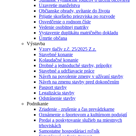
Uzavretie manželstva
Občianske obrady, uvítanie do života
Prijatie skoršieho priezviska po rozvode
Osvedčenie o rodnom čísle
Vedenie osobitnej matriky
Vystavenie duplikátu matričného dokladu
Úmrtie občana
Výstavba
Vzory tlačív z.č. 25/2025 Z.z.
Stavebné konanie
Kolaudačné konanie
Drobné a jednoduché stavby, prípojky
Stavebné a udržiavacie práce
Návrh na povolenie zmeny v užívaní stavby
Návrh na zmenu stavby pred dokončením
Pasport stavby
Legalizácia stavby
Odstránenie stavby
Podnikanie
Zriadenie - zrušenie a čas prevádzkarne
Oznámenie o športovom a kultúrnom podujatí
Predaj a poskytovanie služieb na miestnych
trhoviskách
Samostatne hospodáriaci roľník