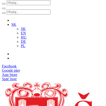
SK
SK
EN
HU
DE
PL
Facebook
Google play
App Store
Späť hore