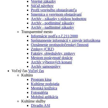
Verejné zákazky
Súťaž návrhov
Profil verejného obstarávateľa
Smernica o verejnom obstarávaní
Archív - zákazky s nízkou hodnotou
Archív - podlimitné zákazky
Archív - nadlimitné zákazky
Transparentné mesto
Informácie podľa z.č.211/2000
Sprístupnenie informácií v zmysle infozákona
Oznámenie protispoločenskej činnosti
Zmluvy (CRZ)
Faktúry, objednávky, zmluvy
Mestom poskytnuté dotácie
Archív výberových konaní
Archív samosprávy
Voľný čas
Voľný čas
Kultúra
Program kina
Kultúrne podujatia
Mestská knižnica
Fotogaléria
Mobilná aplikácia
Kultúrne služby
Divadlo ASI