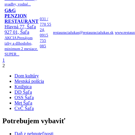
svadby, vodné...
G&G
PENZION
031 /
RESTAURANT
770 55
Hlavná 77, Šaľa
24,
927 01, Šaľa
restauracialukas@restauracialukas.sk
www.restaura
0915
AKCIA Prenájom
755
izby a dlhodobo,
085
minimum 2 mesiace.
SUPER...
1
2
Dom kultúry
Mestská polícia
Knižnica
DD Šaľa
OSS Šaľa
Met Šaľa
CvČ Šaľa
Potrebujem vybaviť
Daň z nehnuteľnosti