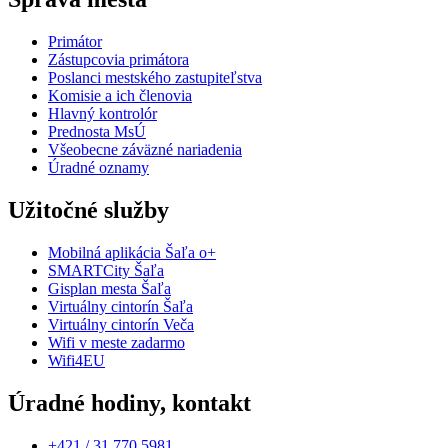
Primátor
Zástupcovia primátora
Poslanci mestského zastupiteľstva
Komisie a ich členovia
Hlavný kontrolór
Prednosta MsÚ
Všeobecne záväzné nariadenia
Úradné oznamy
Užitočné služby
Mobilná aplikácia Šaľa o+
SMARTCity Šaľa
Gisplan mesta Šaľa
Virtuálny cintorín Šaľa
Virtuálny cintorín Veča
Wifi v meste zadarmo
Wifi4EU
Úradné hodiny, kontakt
+421 / 31 770 5981