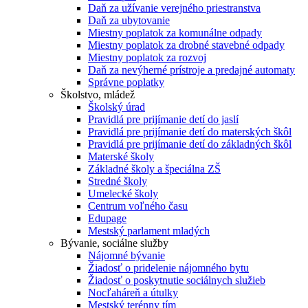
Daň za užívanie verejného priestranstva
Daň za ubytovanie
Miestny poplatok za komunálne odpady
Miestny poplatok za drobné stavebné odpady
Miestny poplatok za rozvoj
Daň za nevýherné prístroje a predajné automaty
Správne poplatky
Školstvo, mládež
Školský úrad
Pravidlá pre prijímanie detí do jaslí
Pravidlá pre prijímanie detí do materských škôl
Pravidlá pre prijímanie detí do základných škôl
Materské školy
Základné školy a špeciálna ZŠ
Stredné školy
Umelecké školy
Centrum voľného času
Edupage
Mestský parlament mladých
Bývanie, sociálne služby
Nájomné bývanie
Žiadosť o pridelenie nájomného bytu
Žiadosť o poskytnutie sociálnych služieb
Nocľaháreň a útulky
Mestský terénny tím