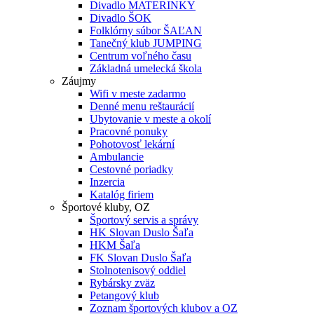
Divadlo MATERINKY
Divadlo ŠOK
Folklórny súbor ŠAĽAN
Tanečný klub JUMPING
Centrum voľného času
Základná umelecká škola
Záujmy
Wifi v meste zadarmo
Denné menu reštaurácií
Ubytovanie v meste a okolí
Pracovné ponuky
Pohotovosť lekární
Ambulancie
Cestovné poriadky
Inzercia
Katalóg firiem
Športové kluby, OZ
Športový servis a správy
HK Slovan Duslo Šaľa
HKM Šaľa
FK Slovan Duslo Šaľa
Stolnotenisový oddiel
Rybársky zväz
Petangový klub
Zoznam športových klubov a OZ