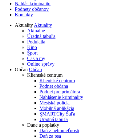
Nahlás kriminalitu
Podnety občanov
Kontakty
Aktuality
Aktuality
Aktuálne
Úradná tabuľa
Podujatia
Kino
Šport
Čas a my
Online správy
Občan
Občan
Klientské centrum
Klientské centrum
Podnet občana
Podnet pre primátora
Nahlásenie kriminality
Mestská polícia
Mobilná aplikácia
SMARTCity Šaľa
Úradná tabuľa
Dane a poplatky
Daň z nehnuteľnosti
Daň za psa