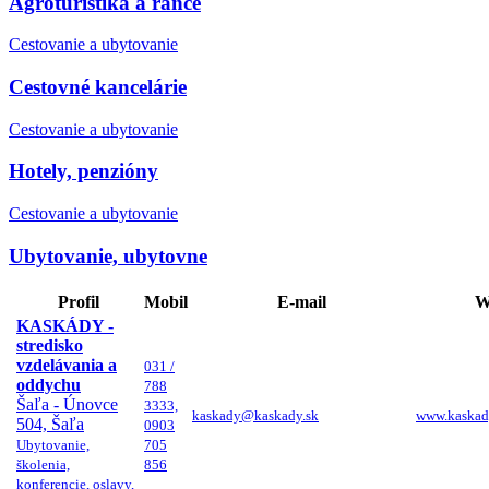
Agroturistika a ranče
Cestovanie a ubytovanie
Cestovné kancelárie
Cestovanie a ubytovanie
Hotely, penzióny
Cestovanie a ubytovanie
Ubytovanie, ubytovne
Profil
Mobil
E-mail
W
KASKÁDY -
stredisko
vzdelávania a
031 /
oddychu
788
Šaľa - Únovce
3333,
kaskady@kaskady.sk
www.kaskad
504, Šaľa
0903
Ubytovanie,
705
školenia,
856
konferencie, oslavy,