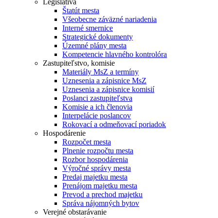
Legislatíva
Štatút mesta
Všeobecne záväzné nariadenia
Interné smernice
Strategické dokumenty
Územné plány mesta
Kompetencie hlavného kontrolóra
Zastupiteľstvo, komisie
Materiály MsZ a termíny
Uznesenia a zápisnice MsZ
Uznesenia a zápisnice komisií
Poslanci zastupiteľstva
Komisie a ich členovia
Interpelácie poslancov
Rokovací a odmeňovací poriadok
Hospodárenie
Rozpočet mesta
Plnenie rozpočtu mesta
Rozbor hospodárenia
Výročné správy mesta
Predaj majetku mesta
Prenájom majetku mesta
Prevod a prechod majetku
Správa nájomných bytov
Verejné obstarávanie