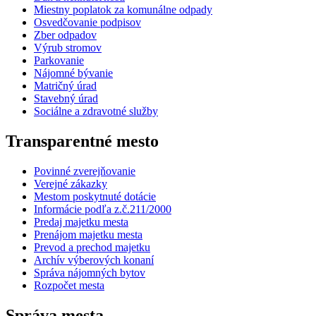
Miestny poplatok za komunálne odpady
Osvedčovanie podpisov
Zber odpadov
Výrub stromov
Parkovanie
Nájomné bývanie
Matričný úrad
Stavebný úrad
Sociálne a zdravotné služby
Transparentné mesto
Povinné zverejňovanie
Verejné zákazky
Mestom poskytnuté dotácie
Informácie podľa z.č.211/2000
Predaj majetku mesta
Prenájom majetku mesta
Prevod a prechod majetku
Archív výberových konaní
Správa nájomných bytov
Rozpočet mesta
Správa mesta