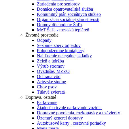
Zariadenia pre seniorov
Domáca opatrovateľská služba
Komunitný plán sociálnych služieb
Organizácia sociálnej starostlivosti
Domov dôchodcov Šaľa
MeT Šaľa - mestská tepláreň
Životné prostredie
Odpady
Sezónne zbery odpadov
Polopodzemné kontajnery
Nahlásenie nelegálnej skládky
Zeleň a údržba
Výrub stromov
Ovzdušie, MZZO
Ochrana vôd
Artézske studne
Chov psov
Túlavé zvieratá
Doprava, ostatné
Parkovanie
Žiadosť o trvalé parkovanie vozidla
Dopravné povolenia, rozkopávky a uzávierky
Územný generel dopravy
Autobusové karty , cestovné poriadky
Mapa mesta