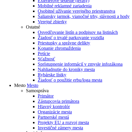
Exteriérové sedenie (terasy)
Mobilné reklamné zariadenia
Osobitné užívanie verejného priestranstva
Šaliansky jarmok, vianočné trhy, slávnosti a hody
Verejné zbierky
Ostatné
Osvedčovanie listín a podpisov na listinách
Žiadosť o trvalé parkovanie vozidla
Priestupky a správne delikty
Konanie zhromaždenia
Petície
Sťažnosť
Sprístupnenie informácií v zmysle infozákona
Nahliadnutie do kroniky mesta
Rybárske lístky
Žiadosť o použitie erbu/loga mesta
Mesto
Mesto
Samospráva
Primátor
Zástupcovia primátora
Hlavný kontrolór
Organizácie mesta
Partnerské mestá
Projekty EU a rozvoj mesta
Investičné zámery mesta