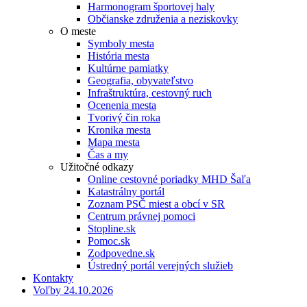
Harmonogram športovej haly
Občianske združenia a neziskovky
O meste
Symboly mesta
História mesta
Kultúrne pamiatky
Geografia, obyvateľstvo
Infraštruktúra, cestovný ruch
Ocenenia mesta
Tvorivý čin roka
Kronika mesta
Mapa mesta
Čas a my
Užitočné odkazy
Online cestovné poriadky MHD Šaľa
Katastrálny portál
Zoznam PSČ miest a obcí v SR
Centrum právnej pomoci
Stopline.sk
Pomoc.sk
Zodpovedne.sk
Ústredný portál verejných služieb
Kontakty
Voľby 24.10.2026