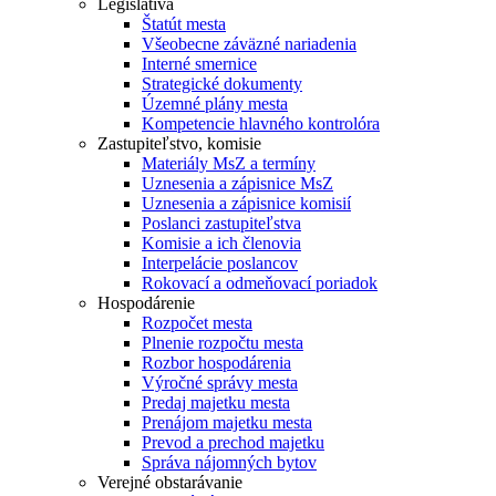
Legislatíva
Štatút mesta
Všeobecne záväzné nariadenia
Interné smernice
Strategické dokumenty
Územné plány mesta
Kompetencie hlavného kontrolóra
Zastupiteľstvo, komisie
Materiály MsZ a termíny
Uznesenia a zápisnice MsZ
Uznesenia a zápisnice komisií
Poslanci zastupiteľstva
Komisie a ich členovia
Interpelácie poslancov
Rokovací a odmeňovací poriadok
Hospodárenie
Rozpočet mesta
Plnenie rozpočtu mesta
Rozbor hospodárenia
Výročné správy mesta
Predaj majetku mesta
Prenájom majetku mesta
Prevod a prechod majetku
Správa nájomných bytov
Verejné obstarávanie