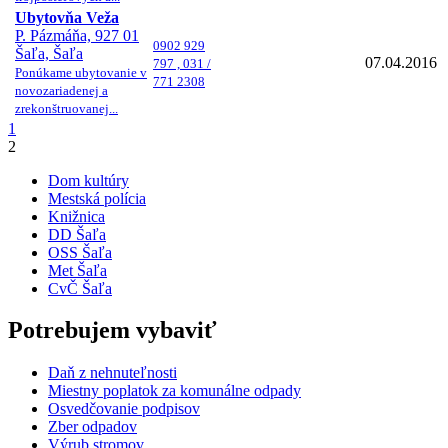
Ubytovňa Veža
P. Pázmáňa, 927 01
0902 929
Šaľa, Šaľa
07.04.2016
797 , 031 /
Ponúkame ubytovanie v
771 2308
novozariadenej a
zrekonštruovanej...
1
2
Dom kultúry
Mestská polícia
Knižnica
DD Šaľa
OSS Šaľa
Met Šaľa
CvČ Šaľa
Potrebujem vybaviť
Daň z nehnuteľnosti
Miestny poplatok za komunálne odpady
Osvedčovanie podpisov
Zber odpadov
Výrub stromov