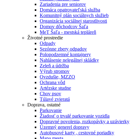
Zariadenia pre seniorov
Domáca opatrovateľská služba
Komunitný plán sociálnych služieb
Organizácia sociálnej starostlivosti
Domov dôchodcov Šaľa
MeT Šaľa - mestská tepláreň
Životné prostredie
Odpady
Sezónne zbery odpadov
Polopodzemné kontajnery
Nahlásenie nelegálnej skládky
Zeleň a údržba
Výrub stromov
Ovzdušie, MZZO
Ochrana vôd
Artézske studne
Chov psov
Túlavé zvieratá
Doprava, ostatné
Parkovanie
Žiadosť o trvalé parkovanie vozidla
Dopravné povolenia, rozkopávky a uzávierky
Územný generel dopravy
Autobusové karty , cestovné poriadky
Mapa mesta