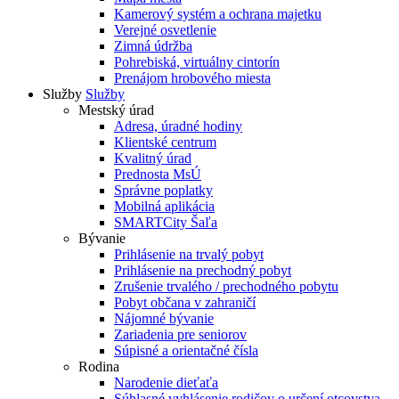
Kamerový systém a ochrana majetku
Verejné osvetlenie
Zimná údržba
Pohrebiská, virtuálny cintorín
Prenájom hrobového miesta
Služby
Služby
Mestský úrad
Adresa, úradné hodiny
Klientské centrum
Kvalitný úrad
Prednosta MsÚ
Správne poplatky
Mobilná aplikácia
SMARTCity Šaľa
Bývanie
Prihlásenie na trvalý pobyt
Prihlásenie na prechodný pobyt
Zrušenie trvalého / prechodného pobytu
Pobyt občana v zahraničí
Nájomné bývanie
Zariadenia pre seniorov
Súpisné a orientačné čísla
Rodina
Narodenie dieťaťa
Súhlasné vyhlásenie rodičov o určení otcovstva