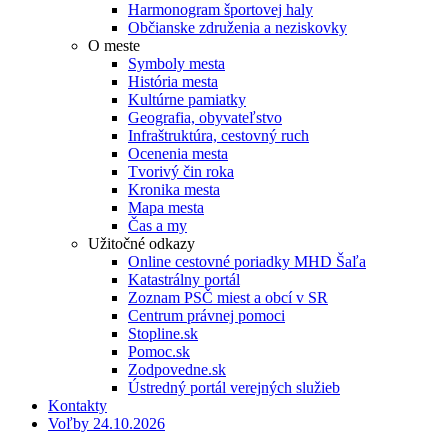
Harmonogram športovej haly
Občianske združenia a neziskovky
O meste
Symboly mesta
História mesta
Kultúrne pamiatky
Geografia, obyvateľstvo
Infraštruktúra, cestovný ruch
Ocenenia mesta
Tvorivý čin roka
Kronika mesta
Mapa mesta
Čas a my
Užitočné odkazy
Online cestovné poriadky MHD Šaľa
Katastrálny portál
Zoznam PSČ miest a obcí v SR
Centrum právnej pomoci
Stopline.sk
Pomoc.sk
Zodpovedne.sk
Ústredný portál verejných služieb
Kontakty
Voľby 24.10.2026