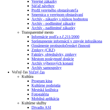
Verejné zákazky
Súťaž návrhov
Profil verejného obstarávateľa
Smernica o verejnom obstarávaní
Archív - zákazky s nízkou hodnotou
Archív - podlimitné zákazky
Archív - nadlimitné zákazky
Transparentné mesto
Informácie podľa z.č.211/2000
Sprístupnenie informácií v zmysle infozákona
Oznámenie protispoločenskej činnosti
Zmluvy (CRZ)
Faktúry, objednávky, zmluvy
Mestom poskytnuté dotácie
Archív výberových konaní
Archív samosprávy
Voľný čas
Voľný čas
Kultúra
Program kina
Kultúrne podujatia
Mestská knižnica
Fotogaléria
Mobilná aplikácia
Kultúrne služby
Divadlo ASI