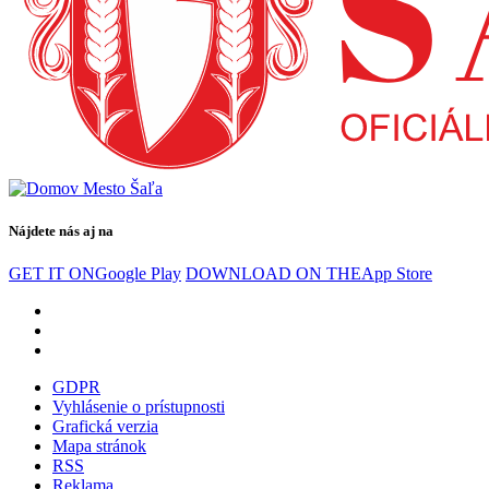
Nájdete nás aj na
GET IT ON
Google Play
DOWNLOAD ON THE
App Store
GDPR
Vyhlásenie o prístupnosti
Grafická verzia
Mapa stránok
RSS
Reklama