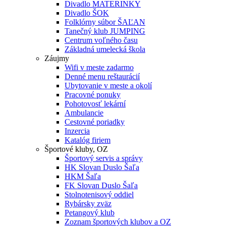
Divadlo MATERINKY
Divadlo ŠOK
Folklórny súbor ŠAĽAN
Tanečný klub JUMPING
Centrum voľného času
Základná umelecká škola
Záujmy
Wifi v meste zadarmo
Denné menu reštaurácií
Ubytovanie v meste a okolí
Pracovné ponuky
Pohotovosť lekární
Ambulancie
Cestovné poriadky
Inzercia
Katalóg firiem
Športové kluby, OZ
Športový servis a správy
HK Slovan Duslo Šaľa
HKM Šaľa
FK Slovan Duslo Šaľa
Stolnotenisový oddiel
Rybársky zväz
Petangový klub
Zoznam športových klubov a OZ