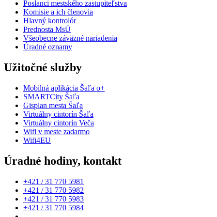
Poslanci mestského zastupiteľstva
Komisie a ich členovia
Hlavný kontrolór
Prednosta MsÚ
Všeobecne záväzné nariadenia
Úradné oznamy
Užitočné služby
Mobilná aplikácia Šaľa o+
SMARTCity Šaľa
Gisplan mesta Šaľa
Virtuálny cintorín Šaľa
Virtuálny cintorín Veča
Wifi v meste zadarmo
Wifi4EU
Úradné hodiny, kontakt
+421 / 31 770 5981
+421 / 31 770 5982
+421 / 31 770 5983
+421 / 31 770 5984