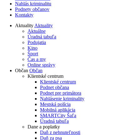
Nahlás kriminalitu
Podnety občanov
Kontakty
Aktuality
Aktuality
Aktuálne
Úradná tabuľa
Podujatia
Kino
Šport
Čas a my
Online správy
Občan
Občan
Klientské centrum
Klientské centrum
Podnet občana
Podnet pre primátora
Nahlásenie kriminality
Mestská polícia
Mobilná aplikácia
SMARTCity Šaľa
Úradná tabuľa
Dane a poplatky
Daň z nehnuteľnosti
Daň za psa