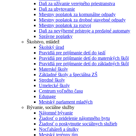
Daň za užívanie verejného priestranstva
Daň za ubytovanie
Miestny poplatok za komunálne odpady
Miestny poplatok za drobné stavebné odpady
Miestny poplatok za rozvoj
Daň za nevýherné prístroje a predajné automaty
Správne poplatky
Školstvo, mládež
Školský úrad
Pravidlá pre prijímanie detí do jaslí
Pravidlá pre prijímanie detí do materských škôl
Pravidlá pre prijímanie detí do základných škôl
Materské školy
Základné školy a špeciálna ZŠ
Stredné školy
Umelecké školy
Centrum voľného času
Edupage
Mestský parlament mladých
Bývanie, sociálne služby
Nájomné bývanie
Žiadosť o pridelenie nájomného bytu
Žiadosť o poskytnutie sociálnych služieb
Nocľaháreň a útulky
Mestský terénny tím