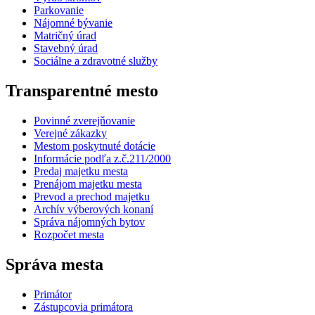
Parkovanie
Nájomné bývanie
Matričný úrad
Stavebný úrad
Sociálne a zdravotné služby
Transparentné mesto
Povinné zverejňovanie
Verejné zákazky
Mestom poskytnuté dotácie
Informácie podľa z.č.211/2000
Predaj majetku mesta
Prenájom majetku mesta
Prevod a prechod majetku
Archív výberových konaní
Správa nájomných bytov
Rozpočet mesta
Správa mesta
Primátor
Zástupcovia primátora