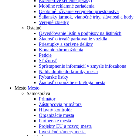
Exteriérové sedenie (terasy)
Mobilné reklamné zariadenia
Osobitné užívanie verejného priestranstva
Šaliansky jarmok, vianočné trhy, slávnosti a hody
Verejné zbierky
Ostatné
Osvedčovanie listín a podpisov na listinách
Žiadosť o trvalé parkovanie vozidla
Priestupky a správne delikty
Konanie zhromaždenia
Petície
Sťažnosť
Sprístupnenie informácií v zmysle infozákona
Nahliadnutie do kroniky mesta
Rybárske lístky
Žiadosť o použitie erbu/loga mesta
Mesto
Mesto
Samospráva
Primátor
Zástupcovia primátora
Hlavný kontrolór
Organizácie mesta
Partnerské mestá
Projekty EU a rozvoj mesta
Investičné zámery mesta