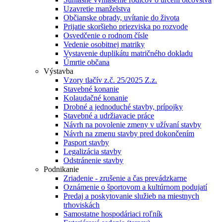
Uzavretie manželstva
Občianske obrady, uvítanie do života
Prijatie skoršieho priezviska po rozvode
Osvedčenie o rodnom čísle
Vedenie osobitnej matriky
Vystavenie duplikátu matričného dokladu
Úmrtie občana
Výstavba
Vzory tlačív z.č. 25/2025 Z.z.
Stavebné konanie
Kolaudačné konanie
Drobné a jednoduché stavby, prípojky
Stavebné a udržiavacie práce
Návrh na povolenie zmeny v užívaní stavby
Návrh na zmenu stavby pred dokončením
Pasport stavby
Legalizácia stavby
Odstránenie stavby
Podnikanie
Zriadenie - zrušenie a čas prevádzkarne
Oznámenie o športovom a kultúrnom podujatí
Predaj a poskytovanie služieb na miestnych
trhoviskách
Samostatne hospodáriaci roľník