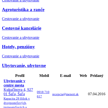
Cestovanie a ubytovanie
Agroturistika a ranče
Cestovanie a ubytovanie
Cestovné kancelárie
Cestovanie a ubytovanie
Hotely, penzióny
Cestovanie a ubytovanie
Ubytovanie, ubytovne
Profil
Mobil
E-mail
Web
Pridaný
Ubytovanie v
centre mesta
Kukučínova 4, 927
0918 710
01 Šaľa, Šaľa
07.04.2016
recepcia@menert.sk
617
Kapacita 29 lôžok v
dvojposteľových,
trojposteľových a...