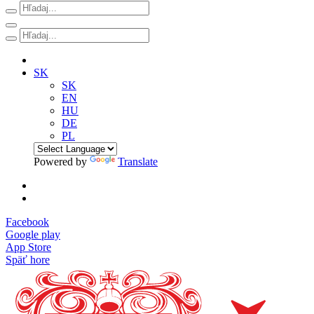
SK
SK
EN
HU
DE
PL
Powered by
Translate
Facebook
Google play
App Store
Späť hore