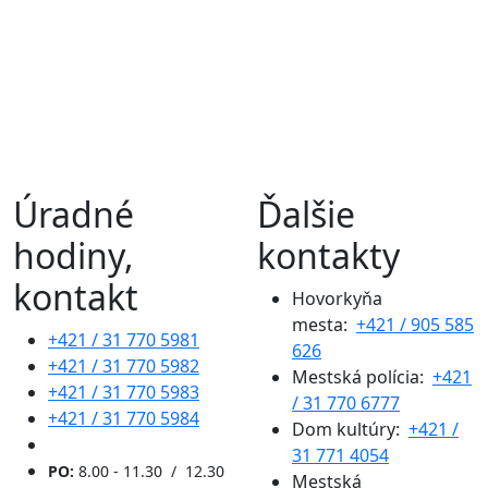
Úradné
Ďalšie
hodiny,
kontakty
kontakt
Hovorkyňa
mesta:
+421 / 905 585
+421 / 31 770 5981
626
+421 / 31 770 5982
Mestská polícia:
+421
+421 / 31 770 5983
/ 31 770 6777
+421 / 31 770 5984
Dom kultúry:
+421 /
31 771 4054
PO:
8.00 - 11.30 / 12.30
Mestská