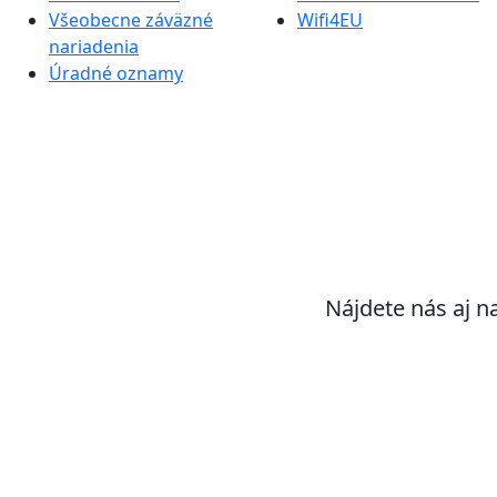
Všeobecne záväzné
Wifi4EU
nariadenia
Úradné oznamy
Nájdete nás aj n