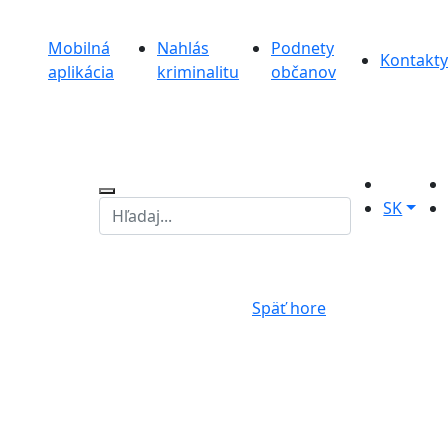
Mobilná
Nahlás
Podnety
Kontakty
aplikácia
kriminalitu
občanov
SK
Späť hore