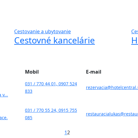
Cestovanie a ubytovanie
Ce
Cestovné kancelárie
H
Mobil
E-mail
031 / 770 44 01, 0907 524
rezervacia@hotelcentral.
833
v...
031 / 770 55 24, 0915 755
restauracialukas@restaur
ace.
085
1
2