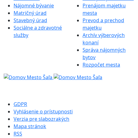
Nájomné bývanie
Prenájom majetku
Matričný úrad
mesta
Stavebný úrad
Prevod a prechod
Sociálne a zdravotné
majetku
služby
Archív výberových
konaní
Správa nájomných
bytov
Rozpočet mesta
GDPR
Vyhlásenie o prístupnosti
Verzia pre slabozrakých
Mapa stránok
RSS