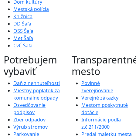
Dom kultúry
Mestská polícia
Knižnica
DD Šaľa
OSS Šaľa
Met Šaľa
CvČ Šaľa
Potrebujem
Transparentn
vybaviť
mesto
Daň z nehnuteľnosti
Povinné
Miestny poplatok za
zverejňovanie
komunálne odpady
Verejné zákazky
Osvedčovanie
Mestom poskytnuté
podpisov
dotácie
Zber odpadov
Informácie podľa
Výrub stromov
z.č.211/2000
Parkovanie
Predaj majetku mesta