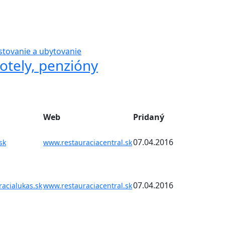
stovanie a ubytovanie
otely, penzióny
Web
Pridaný
07.04.2016
sk
www.restauraciacentral.sk
07.04.2016
acialukas.sk
www.restauraciacentral.sk