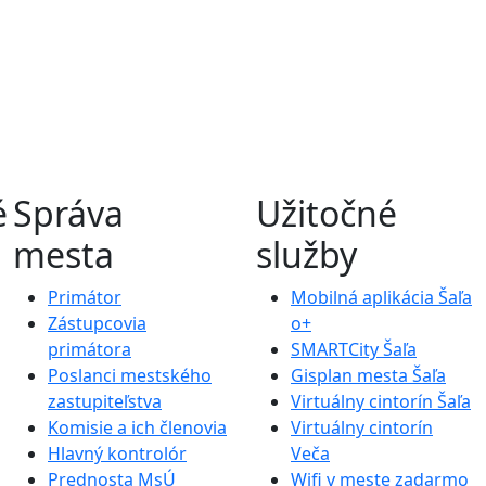
é
Správa
Užitočné
mesta
služby
Primátor
Mobilná aplikácia Šaľa
Zástupcovia
o+
primátora
SMARTCity Šaľa
Poslanci mestského
Gisplan mesta Šaľa
zastupiteľstva
Virtuálny cintorín Šaľa
Komisie a ich členovia
Virtuálny cintorín
Hlavný kontrolór
Veča
Prednosta MsÚ
Wifi v meste zadarmo