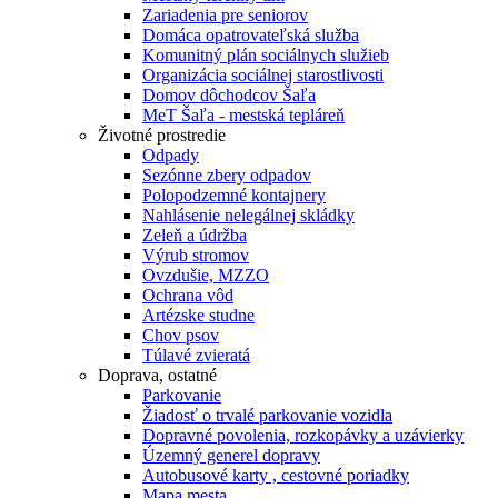
Zariadenia pre seniorov
Domáca opatrovateľská služba
Komunitný plán sociálnych služieb
Organizácia sociálnej starostlivosti
Domov dôchodcov Šaľa
MeT Šaľa - mestská tepláreň
Životné prostredie
Odpady
Sezónne zbery odpadov
Polopodzemné kontajnery
Nahlásenie nelegálnej skládky
Zeleň a údržba
Výrub stromov
Ovzdušie, MZZO
Ochrana vôd
Artézske studne
Chov psov
Túlavé zvieratá
Doprava, ostatné
Parkovanie
Žiadosť o trvalé parkovanie vozidla
Dopravné povolenia, rozkopávky a uzávierky
Územný generel dopravy
Autobusové karty , cestovné poriadky
Mapa mesta