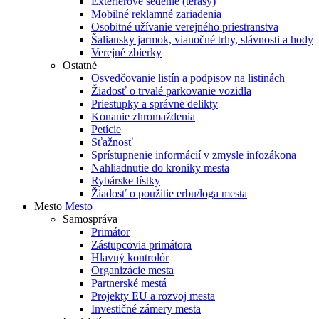
Exteriérové sedenie (terasy)
Mobilné reklamné zariadenia
Osobitné užívanie verejného priestranstva
Šaliansky jarmok, vianočné trhy, slávnosti a hody
Verejné zbierky
Ostatné
Osvedčovanie listín a podpisov na listinách
Žiadosť o trvalé parkovanie vozidla
Priestupky a správne delikty
Konanie zhromaždenia
Petície
Sťažnosť
Sprístupnenie informácií v zmysle infozákona
Nahliadnutie do kroniky mesta
Rybárske lístky
Žiadosť o použitie erbu/loga mesta
Mesto
Mesto
Samospráva
Primátor
Zástupcovia primátora
Hlavný kontrolór
Organizácie mesta
Partnerské mestá
Projekty EU a rozvoj mesta
Investičné zámery mesta