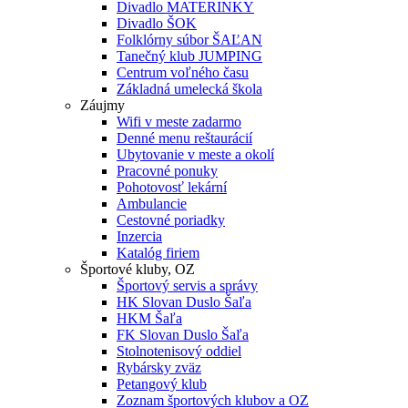
Divadlo MATERINKY
Divadlo ŠOK
Folklórny súbor ŠAĽAN
Tanečný klub JUMPING
Centrum voľného času
Základná umelecká škola
Záujmy
Wifi v meste zadarmo
Denné menu reštaurácií
Ubytovanie v meste a okolí
Pracovné ponuky
Pohotovosť lekární
Ambulancie
Cestovné poriadky
Inzercia
Katalóg firiem
Športové kluby, OZ
Športový servis a správy
HK Slovan Duslo Šaľa
HKM Šaľa
FK Slovan Duslo Šaľa
Stolnotenisový oddiel
Rybársky zväz
Petangový klub
Zoznam športových klubov a OZ