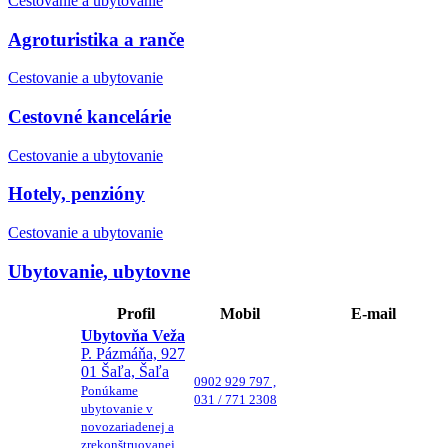
Cestovanie a ubytovanie
Agroturistika a ranče
Cestovanie a ubytovanie
Cestovné kancelárie
Cestovanie a ubytovanie
Hotely, penzióny
Cestovanie a ubytovanie
Ubytovanie, ubytovne
Profil
Mobil
E-mail
Ubytovňa Veža
P. Pázmáňa, 927
01 Šaľa, Šaľa
0902 929 797 ,
Ponúkame
031 / 771 2308
ubytovanie v
novozariadenej a
zrekonštruovanej...