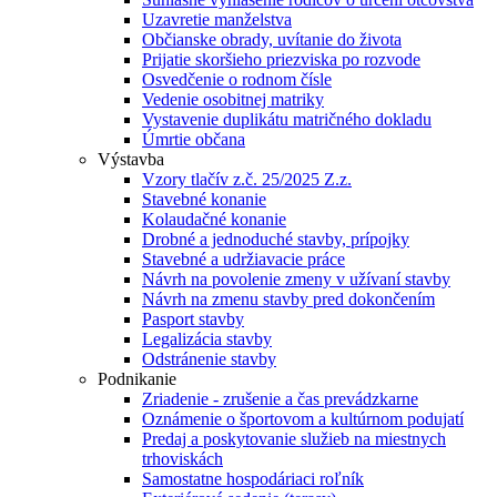
Uzavretie manželstva
Občianske obrady, uvítanie do života
Prijatie skoršieho priezviska po rozvode
Osvedčenie o rodnom čísle
Vedenie osobitnej matriky
Vystavenie duplikátu matričného dokladu
Úmrtie občana
Výstavba
Vzory tlačív z.č. 25/2025 Z.z.
Stavebné konanie
Kolaudačné konanie
Drobné a jednoduché stavby, prípojky
Stavebné a udržiavacie práce
Návrh na povolenie zmeny v užívaní stavby
Návrh na zmenu stavby pred dokončením
Pasport stavby
Legalizácia stavby
Odstránenie stavby
Podnikanie
Zriadenie - zrušenie a čas prevádzkarne
Oznámenie o športovom a kultúrnom podujatí
Predaj a poskytovanie služieb na miestnych
trhoviskách
Samostatne hospodáriaci roľník