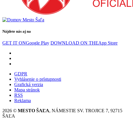
Nájdete nás aj na
GET IT ON
Google Play
DOWNLOAD ON THE
App Store
GDPR
Vyhlásenie o prístupnosti
Grafická verzia
Mapa stránok
RSS
Reklama
2026 ©
MESTO ŠAĽA
, NÁMESTIE SV. TROJICE 7, 92715
ŠAĽA