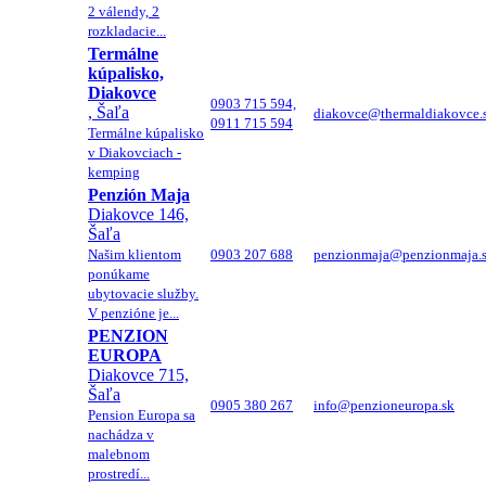
2 válendy, 2
rozkladacie...
Termálne
kúpalisko,
Diakovce
0903 715 594,
, Šaľa
diakovce@thermaldiakovce.
0911 715 594
Termálne kúpalisko
v Diakovciach -
kemping
Penzión Maja
Diakovce 146,
Šaľa
Našim klientom
0903 207 688
penzionmaja@penzionmaja.
ponúkame
ubytovacie služby.
V penzióne je...
PENZION
EUROPA
Diakovce 715,
Šaľa
0905 380 267
info@penzioneuropa.sk
Pension Europa sa
nachádza v
malebnom
prostredí...