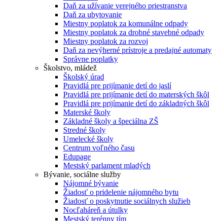
Daň za užívanie verejného priestranstva
Daň za ubytovanie
Miestny poplatok za komunálne odpady
Miestny poplatok za drobné stavebné odpady
Miestny poplatok za rozvoj
Daň za nevýherné prístroje a predajné automaty
Správne poplatky
Školstvo, mládež
Školský úrad
Pravidlá pre prijímanie detí do jaslí
Pravidlá pre prijímanie detí do materských škôl
Pravidlá pre prijímanie detí do základných škôl
Materské školy
Základné školy a špeciálna ZŠ
Stredné školy
Umelecké školy
Centrum voľného času
Edupage
Mestský parlament mladých
Bývanie, sociálne služby
Nájomné bývanie
Žiadosť o pridelenie nájomného bytu
Žiadosť o poskytnutie sociálnych služieb
Nocľaháreň a útulky
Mestský terénny tím