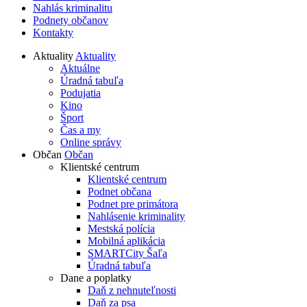
Nahlás kriminalitu
Podnety občanov
Kontakty
Aktuality
Aktuality
Aktuálne
Úradná tabuľa
Podujatia
Kino
Šport
Čas a my
Online správy
Občan
Občan
Klientské centrum
Klientské centrum
Podnet občana
Podnet pre primátora
Nahlásenie kriminality
Mestská polícia
Mobilná aplikácia
SMARTCity Šaľa
Úradná tabuľa
Dane a poplatky
Daň z nehnuteľnosti
Daň za psa