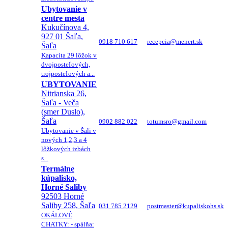
Ubytovanie v
centre mesta
Kukučínova 4,
927 01 Šaľa,
0918 710 617
recepcia@menert.sk
Šaľa
Kapacita 29 lôžok v
dvojposteľových,
trojposteľových a...
UBYTOVANIE
Nitrianska 26,
Šaľa - Veča
(smer Duslo),
Šaľa
0902 882 022
totumsro@gmail.com
Ubytovanie v Šali v
nových 1,2,3 a 4
lôžkových izbách
s...
Termálne
kúpalisko,
Horné Saliby
92503 Horné
Saliby 258, Šaľa
031 785 2129
postmaster@kupaliskohs.sk
OKÁLOVÉ
CHATKY: - spálňa: