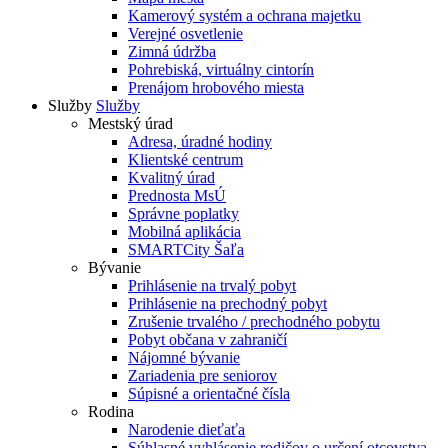
Kamerový systém a ochrana majetku
Verejné osvetlenie
Zimná údržba
Pohrebiská, virtuálny cintorín
Prenájom hrobového miesta
Služby
Služby
Mestský úrad
Adresa, úradné hodiny
Klientské centrum
Kvalitný úrad
Prednosta MsÚ
Správne poplatky
Mobilná aplikácia
SMARTCity Šaľa
Bývanie
Prihlásenie na trvalý pobyt
Prihlásenie na prechodný pobyt
Zrušenie trvalého / prechodného pobytu
Pobyt občana v zahraničí
Nájomné bývanie
Zariadenia pre seniorov
Súpisné a orientačné čísla
Rodina
Narodenie dieťaťa
Súhlasné vyhlásenie rodičov o určení otcovstva