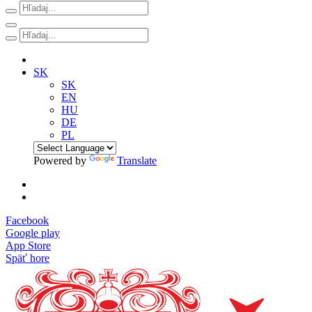
SK
SK
EN
HU
DE
PL
Powered by
Translate
Facebook
Google play
App Store
Späť hore