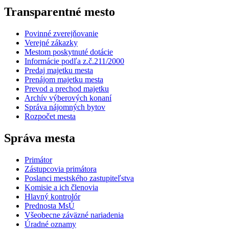
Transparentné mesto
Povinné zverejňovanie
Verejné zákazky
Mestom poskytnuté dotácie
Informácie podľa z.č.211/2000
Predaj majetku mesta
Prenájom majetku mesta
Prevod a prechod majetku
Archív výberových konaní
Správa nájomných bytov
Rozpočet mesta
Správa mesta
Primátor
Zástupcovia primátora
Poslanci mestského zastupiteľstva
Komisie a ich členovia
Hlavný kontrolór
Prednosta MsÚ
Všeobecne záväzné nariadenia
Úradné oznamy