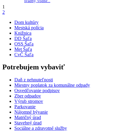
svadby, vodné...
1
2
Dom kultúry
Mestská polícia
Knižnica
DD Šaľa
OSS Šaľa
Met Šaľa
CvČ Šaľa
Potrebujem vybaviť
Daň z nehnuteľnosti
Miestny poplatok za komunálne odpady
Osvedčovanie podpisov
Zber odpadov
Výrub stromov
Parkovanie
Nájomné bývanie
Matričný úrad
Stavebný úrad
Sociálne a zdravotné služby