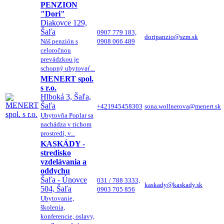
PENZION
"Dori"
Diakovce 129,
Šaľa
0907 779 183,
doripanzio@szm.sk
Náš penzión s
0908 066 489
celoročnou
prevádzkou je
schopný ubytovať...
MENERT spol.
s r.o.
Hlboká 3, Šaľa,
Šaľa
+421945458303
sona.wollnerova@menert.sk
Ubytovňa Poplar sa
nachádza v tichom
prostredí, v...
KASKÁDY -
stredisko
vzdelávania a
oddychu
Šaľa - Únovce
031 / 788 3333,
kaskady@kaskady.sk
504, Šaľa
0903 705 856
Ubytovanie,
školenia,
konferencie, oslavy,