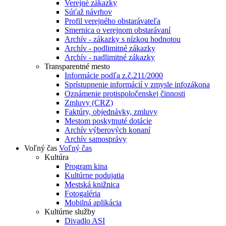
Verejné zákazky
Súťaž návrhov
Profil verejného obstarávateľa
Smernica o verejnom obstarávaní
Archív - zákazky s nízkou hodnotou
Archív - podlimitné zákazky
Archív - nadlimitné zákazky
Transparentné mesto
Informácie podľa z.č.211/2000
Sprístupnenie informácií v zmysle infozákona
Oznámenie protispoločenskej činnosti
Zmluvy (CRZ)
Faktúry, objednávky, zmluvy
Mestom poskytnuté dotácie
Archív výberových konaní
Archív samosprávy
Voľný čas
Voľný čas
Kultúra
Program kina
Kultúrne podujatia
Mestská knižnica
Fotogaléria
Mobilná aplikácia
Kultúrne služby
Divadlo ASI