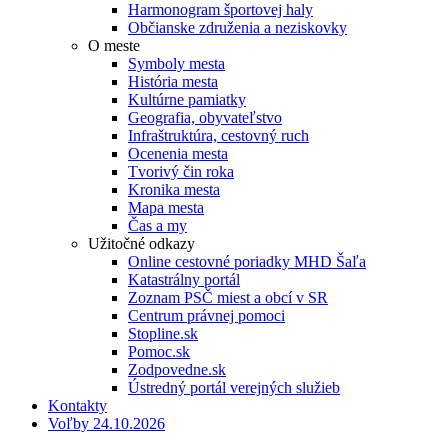
Harmonogram športovej haly
Občianske združenia a neziskovky
O meste
Symboly mesta
História mesta
Kultúrne pamiatky
Geografia, obyvateľstvo
Infraštruktúra, cestovný ruch
Ocenenia mesta
Tvorivý čin roka
Kronika mesta
Mapa mesta
Čas a my
Užitočné odkazy
Online cestovné poriadky MHD Šaľa
Katastrálny portál
Zoznam PSČ miest a obcí v SR
Centrum právnej pomoci
Stopline.sk
Pomoc.sk
Zodpovedne.sk
Ústredný portál verejných služieb
Kontakty
Voľby 24.10.2026