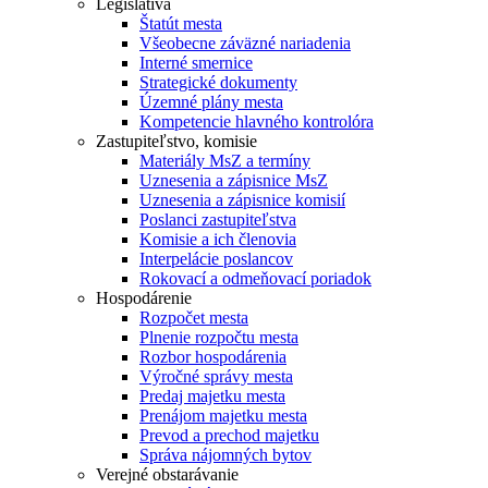
Legislatíva
Štatút mesta
Všeobecne záväzné nariadenia
Interné smernice
Strategické dokumenty
Územné plány mesta
Kompetencie hlavného kontrolóra
Zastupiteľstvo, komisie
Materiály MsZ a termíny
Uznesenia a zápisnice MsZ
Uznesenia a zápisnice komisií
Poslanci zastupiteľstva
Komisie a ich členovia
Interpelácie poslancov
Rokovací a odmeňovací poriadok
Hospodárenie
Rozpočet mesta
Plnenie rozpočtu mesta
Rozbor hospodárenia
Výročné správy mesta
Predaj majetku mesta
Prenájom majetku mesta
Prevod a prechod majetku
Správa nájomných bytov
Verejné obstarávanie