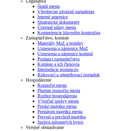
Legislatíva
Štatút mesta
Všeobecne záväzné nariadenia
Interné smernice
Strategické dokumenty
Územné plány mesta
Kompetencie hlavného kontrolóra
Zastupiteľstvo, komisie
Materiály MsZ a termíny
Uznesenia a zápisnice MsZ
Uznesenia a zápisnice komisií
Poslanci zastupiteľstva
Komisie a ich členovia
Interpelácie poslancov
Rokovací a odmeňovací poriadok
Hospodárenie
Rozpočet mesta
Plnenie rozpočtu mesta
Rozbor hospodárenia
Výročné správy mesta
Predaj majetku mesta
Prenájom majetku mesta
Prevod a prechod majetku
Správa nájomných bytov
Verejné obstarávanie