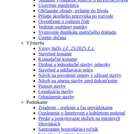
Uzavretie manželstva
Občianske obrady, uvítanie do života
Prijatie skoršieho priezviska po rozvode
Osvedčenie o rodnom čísle
Vedenie osobitnej matriky
Vystavenie duplikátu matričného dokladu
Úmrtie občana
Výstavba
Vzory tlačív z.č. 25/2025 Z.z.
Stavebné konanie
Kolaudačné konanie
Drobné a jednoduché stavby, prípojky
Stavebné a udržiavacie práce
Návrh na povolenie zmeny v užívaní stavby
Návrh na zmenu stavby pred dokončením
Pasport stavby
Legalizácia stavby
Odstránenie stavby
Podnikanie
Zriadenie - zrušenie a čas prevádzkarne
Oznámenie o športovom a kultúrnom podujatí
Predaj a poskytovanie služieb na miestnych
trhoviskách
Samostatne hospodáriaci roľník