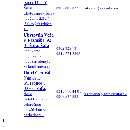
(smer Duslo),
Šaľa
0902 882 022
totumsro@gmail.com
Ubytovanie v Šali v
nových 1,2,3 a 4
lôžkových izbách
s...
Ubytovňa Veža
P. Pázmáňa, 927
01 Šaľa, Šaľa
0902 929 797 ,
Ponúkame
031 / 771 2308
ubytovanie v
novozariadenej a
zrekonštruovanej...
Hotel Centrál
Námestie
Sv.Trojice 3,
92701 Šaľa,
031 / 770 44 01,
Šaľa
rezervacia@hotelcentral.sk
0907 524 833
Hotel Centrál s
celoročnou
prevádzkou sa
nachádza v...
1
2