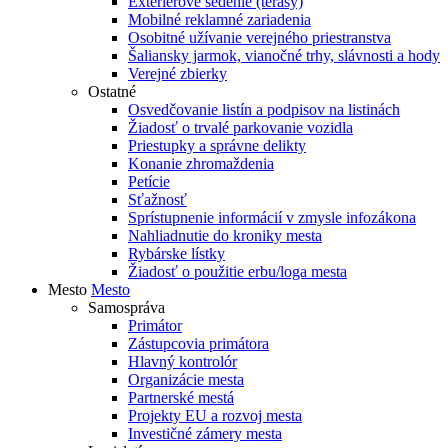
Exteriérové sedenie (terasy)
Mobilné reklamné zariadenia
Osobitné užívanie verejného priestranstva
Šaliansky jarmok, vianočné trhy, slávnosti a hody
Verejné zbierky
Ostatné
Osvedčovanie listín a podpisov na listinách
Žiadosť o trvalé parkovanie vozidla
Priestupky a správne delikty
Konanie zhromaždenia
Petície
Sťažnosť
Sprístupnenie informácií v zmysle infozákona
Nahliadnutie do kroniky mesta
Rybárske lístky
Žiadosť o použitie erbu/loga mesta
Mesto
Mesto
Samospráva
Primátor
Zástupcovia primátora
Hlavný kontrolór
Organizácie mesta
Partnerské mestá
Projekty EU a rozvoj mesta
Investičné zámery mesta