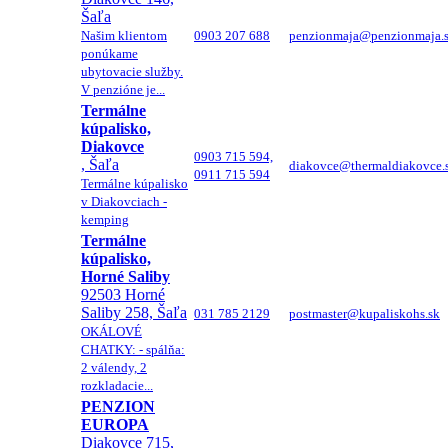
Šaľa
Našim klientom
0903 207 688
penzionmaja@penzionmaja.
ponúkame
ubytovacie služby.
V penzióne je...
Termálne
kúpalisko,
Diakovce
0903 715 594,
, Šaľa
diakovce@thermaldiakovce.
0911 715 594
Termálne kúpalisko
v Diakovciach -
kemping
Termálne
kúpalisko,
Horné Saliby
92503 Horné
Saliby 258, Šaľa
031 785 2129
postmaster@kupaliskohs.sk
OKÁLOVÉ
CHATKY: - spálňa:
2 válendy, 2
rozkladacie...
PENZION
EUROPA
Diakovce 715,