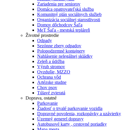
Zariadenia pre seniorov
Domáca opatrovateľská služba
Komunitný plán sociálnych služieb
Organizácia sociálnej starostlivosti
Domov dôchodcov Šaľa
MeT Šaľa - mestská tepláreň
Životné prostredie
Odpady
Sezónne zbery odpadov
Polopodzemné kontajnery
Nahlásenie nelegálnej skládky
Zeleň a údržba
Výrub stromov
Ovzdušie, MZZO
Ochrana vôd
Artézske studne
Chov psov
Túlavé zvieratá
Doprava, ostatné
Parkovanie
Žiadosť o trvalé parkovanie vozidla
Dopravné povolenia, rozkopávky a uzávierky
Územný generel dopravy
Autobusové karty , cestovné poriadky
Mapa mesta