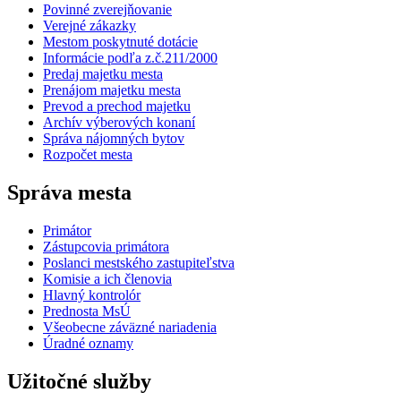
Povinné zverejňovanie
Verejné zákazky
Mestom poskytnuté dotácie
Informácie podľa z.č.211/2000
Predaj majetku mesta
Prenájom majetku mesta
Prevod a prechod majetku
Archív výberových konaní
Správa nájomných bytov
Rozpočet mesta
Správa mesta
Primátor
Zástupcovia primátora
Poslanci mestského zastupiteľstva
Komisie a ich členovia
Hlavný kontrolór
Prednosta MsÚ
Všeobecne záväzné nariadenia
Úradné oznamy
Užitočné služby