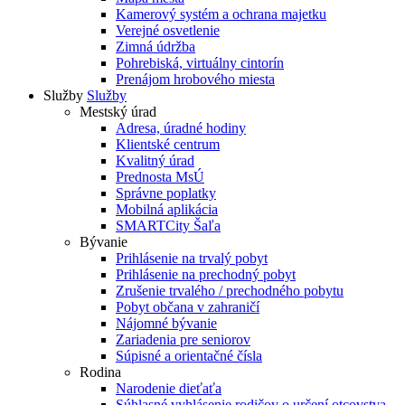
Kamerový systém a ochrana majetku
Verejné osvetlenie
Zimná údržba
Pohrebiská, virtuálny cintorín
Prenájom hrobového miesta
Služby
Služby
Mestský úrad
Adresa, úradné hodiny
Klientské centrum
Kvalitný úrad
Prednosta MsÚ
Správne poplatky
Mobilná aplikácia
SMARTCity Šaľa
Bývanie
Prihlásenie na trvalý pobyt
Prihlásenie na prechodný pobyt
Zrušenie trvalého / prechodného pobytu
Pobyt občana v zahraničí
Nájomné bývanie
Zariadenia pre seniorov
Súpisné a orientačné čísla
Rodina
Narodenie dieťaťa
Súhlasné vyhlásenie rodičov o určení otcovstva