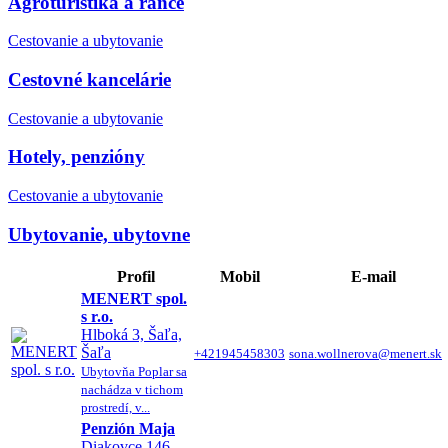
Agroturistika a ranče
Cestovanie a ubytovanie
Cestovné kancelárie
Cestovanie a ubytovanie
Hotely, penzióny
Cestovanie a ubytovanie
Ubytovanie, ubytovne
Profil
Mobil
E-mail
MENERT spol.
s r.o.
Hlboká 3, Šaľa,
Šaľa
+421945458303
sona.wollnerova@menert.sk
Ubytovňa Poplar sa
nachádza v tichom
prostredí, v...
Penzión Maja
Diakovce 146,