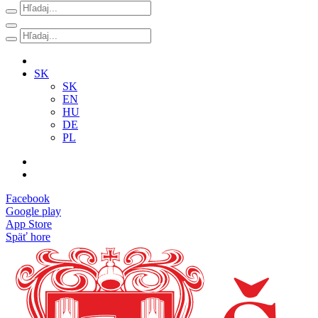
SK
SK
EN
HU
DE
PL
Facebook
Google play
App Store
Späť hore