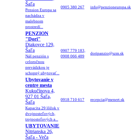
Šaľa
0905 380 267
info@penzioneuropa.sk
Pension Europa sa
nachádza v
malebnom
prostredí...
PENZION
"Dori"
Diakovce 129,
Šaľa
0907 779 183,
doripanzio@szm.sk
Náš penzión s
0908 066 489
celoročnou
prevádzkou je
schopný ubytovať...
Ubytovanie v
centre mesta
Kukučínova 4,
927 01 Šaľa,
0918 710 617
recepcia@menert.sk
Šaľa
Kapacita 29 lôžok v
dvojposteľových,
trojposteľových a...
UBYTOVANIE
Nitrianska 26,
Šaľa - Veča