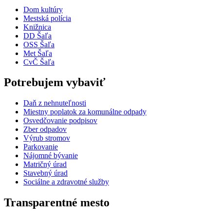
Dom kultúry
Mestská polícia
Knižnica
DD Šaľa
OSS Šaľa
Met Šaľa
CvČ Šaľa
Potrebujem vybaviť
Daň z nehnuteľnosti
Miestny poplatok za komunálne odpady
Osvedčovanie podpisov
Zber odpadov
Výrub stromov
Parkovanie
Nájomné bývanie
Matričný úrad
Stavebný úrad
Sociálne a zdravotné služby
Transparentné mesto