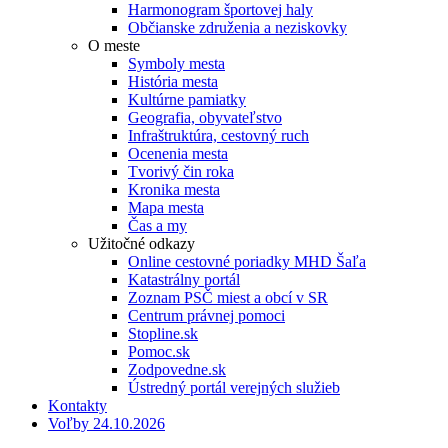
Harmonogram športovej haly
Občianske združenia a neziskovky
O meste
Symboly mesta
História mesta
Kultúrne pamiatky
Geografia, obyvateľstvo
Infraštruktúra, cestovný ruch
Ocenenia mesta
Tvorivý čin roka
Kronika mesta
Mapa mesta
Čas a my
Užitočné odkazy
Online cestovné poriadky MHD Šaľa
Katastrálny portál
Zoznam PSČ miest a obcí v SR
Centrum právnej pomoci
Stopline.sk
Pomoc.sk
Zodpovedne.sk
Ústredný portál verejných služieb
Kontakty
Voľby 24.10.2026