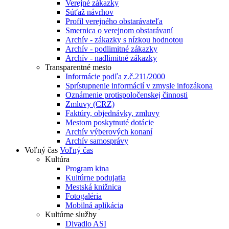
Verejné zákazky
Súťaž návrhov
Profil verejného obstarávateľa
Smernica o verejnom obstarávaní
Archív - zákazky s nízkou hodnotou
Archív - podlimitné zákazky
Archív - nadlimitné zákazky
Transparentné mesto
Informácie podľa z.č.211/2000
Sprístupnenie informácií v zmysle infozákona
Oznámenie protispoločenskej činnosti
Zmluvy (CRZ)
Faktúry, objednávky, zmluvy
Mestom poskytnuté dotácie
Archív výberových konaní
Archív samosprávy
Voľný čas
Voľný čas
Kultúra
Program kina
Kultúrne podujatia
Mestská knižnica
Fotogaléria
Mobilná aplikácia
Kultúrne služby
Divadlo ASI