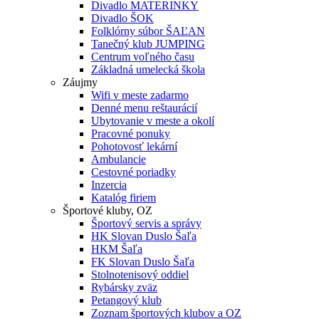
Divadlo MATERINKY
Divadlo ŠOK
Folklórny súbor ŠAĽAN
Tanečný klub JUMPING
Centrum voľného času
Základná umelecká škola
Záujmy
Wifi v meste zadarmo
Denné menu reštaurácií
Ubytovanie v meste a okolí
Pracovné ponuky
Pohotovosť lekární
Ambulancie
Cestovné poriadky
Inzercia
Katalóg firiem
Športové kluby, OZ
Športový servis a správy
HK Slovan Duslo Šaľa
HKM Šaľa
FK Slovan Duslo Šaľa
Stolnotenisový oddiel
Rybársky zväz
Petangový klub
Zoznam športových klubov a OZ