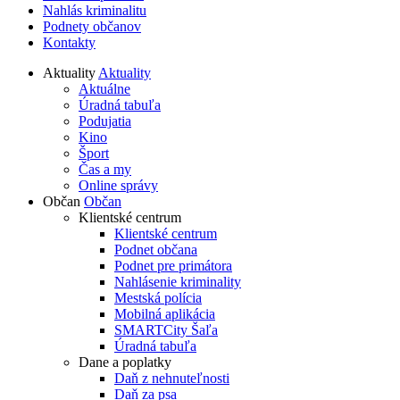
Nahlás kriminalitu
Podnety občanov
Kontakty
Aktuality
Aktuality
Aktuálne
Úradná tabuľa
Podujatia
Kino
Šport
Čas a my
Online správy
Občan
Občan
Klientské centrum
Klientské centrum
Podnet občana
Podnet pre primátora
Nahlásenie kriminality
Mestská polícia
Mobilná aplikácia
SMARTCity Šaľa
Úradná tabuľa
Dane a poplatky
Daň z nehnuteľnosti
Daň za psa