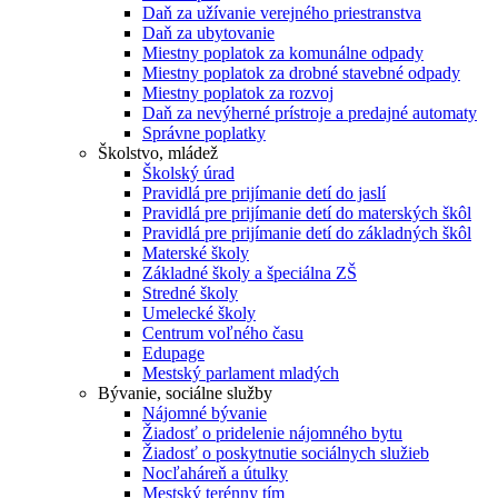
Daň za užívanie verejného priestranstva
Daň za ubytovanie
Miestny poplatok za komunálne odpady
Miestny poplatok za drobné stavebné odpady
Miestny poplatok za rozvoj
Daň za nevýherné prístroje a predajné automaty
Správne poplatky
Školstvo, mládež
Školský úrad
Pravidlá pre prijímanie detí do jaslí
Pravidlá pre prijímanie detí do materských škôl
Pravidlá pre prijímanie detí do základných škôl
Materské školy
Základné školy a špeciálna ZŠ
Stredné školy
Umelecké školy
Centrum voľného času
Edupage
Mestský parlament mladých
Bývanie, sociálne služby
Nájomné bývanie
Žiadosť o pridelenie nájomného bytu
Žiadosť o poskytnutie sociálnych služieb
Nocľaháreň a útulky
Mestský terénny tím