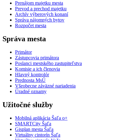
Prenájom majetku mesta
Prevod a prechod majetku
Archív výberových konaní
Správa nájomných bytov
Rozpočet mesta
Správa mesta
Primátor
Zástupcovia primátora
Poslanci mestského zastupiteľstva
Komisie a ich členovia
Hlavný kontrolór
Prednosta MsÚ
Všeobecne záväzné nariadenia
Úradné oznamy
Užitočné služby
Mobilná aplikácia Šaľa o+
SMARTCity Šaľa
Gisplan mesta Šaľa
Virtuálny cintorín Šaľa