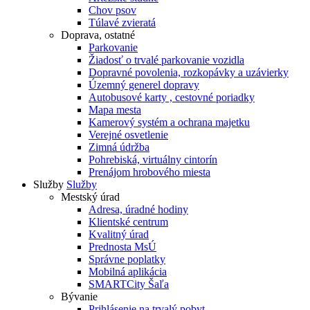
Chov psov
Túlavé zvieratá
Doprava, ostatné
Parkovanie
Žiadosť o trvalé parkovanie vozidla
Dopravné povolenia, rozkopávky a uzávierky
Územný generel dopravy
Autobusové karty , cestovné poriadky
Mapa mesta
Kamerový systém a ochrana majetku
Verejné osvetlenie
Zimná údržba
Pohrebiská, virtuálny cintorín
Prenájom hrobového miesta
Služby
Služby
Mestský úrad
Adresa, úradné hodiny
Klientské centrum
Kvalitný úrad
Prednosta MsÚ
Správne poplatky
Mobilná aplikácia
SMARTCity Šaľa
Bývanie
Prihlásenie na trvalý pobyt