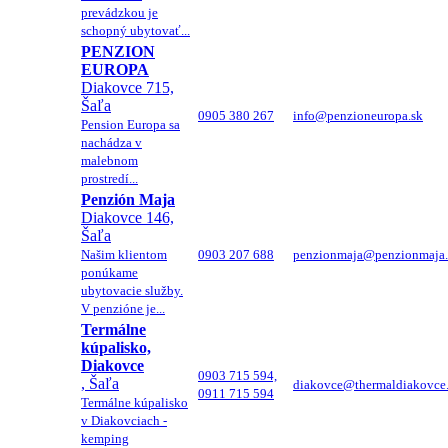
prevádzkou je
schopný ubytovať...
PENZION
EUROPA
Diakovce 715,
Šaľa
0905 380 267
info@penzioneuropa.sk
Pension Europa sa
nachádza v
malebnom
prostredí...
Penzión Maja
Diakovce 146,
Šaľa
Našim klientom
0903 207 688
penzionmaja@penzionmaja.
ponúkame
ubytovacie služby.
V penzióne je...
Termálne
kúpalisko,
Diakovce
0903 715 594,
, Šaľa
diakovce@thermaldiakovce
0911 715 594
Termálne kúpalisko
v Diakovciach -
kemping