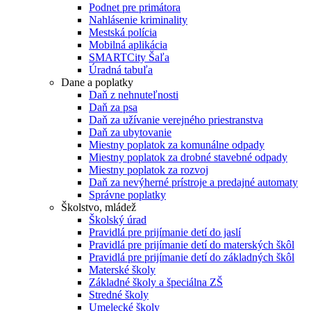
Podnet pre primátora
Nahlásenie kriminality
Mestská polícia
Mobilná aplikácia
SMARTCity Šaľa
Úradná tabuľa
Dane a poplatky
Daň z nehnuteľnosti
Daň za psa
Daň za užívanie verejného priestranstva
Daň za ubytovanie
Miestny poplatok za komunálne odpady
Miestny poplatok za drobné stavebné odpady
Miestny poplatok za rozvoj
Daň za nevýherné prístroje a predajné automaty
Správne poplatky
Školstvo, mládež
Školský úrad
Pravidlá pre prijímanie detí do jaslí
Pravidlá pre prijímanie detí do materských škôl
Pravidlá pre prijímanie detí do základných škôl
Materské školy
Základné školy a špeciálna ZŠ
Stredné školy
Umelecké školy