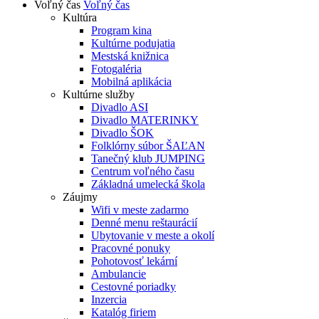
Voľný čas
Voľný čas
Kultúra
Program kina
Kultúrne podujatia
Mestská knižnica
Fotogaléria
Mobilná aplikácia
Kultúrne služby
Divadlo ASI
Divadlo MATERINKY
Divadlo ŠOK
Folklórny súbor ŠAĽAN
Tanečný klub JUMPING
Centrum voľného času
Základná umelecká škola
Záujmy
Wifi v meste zadarmo
Denné menu reštaurácií
Ubytovanie v meste a okolí
Pracovné ponuky
Pohotovosť lekární
Ambulancie
Cestovné poriadky
Inzercia
Katalóg firiem