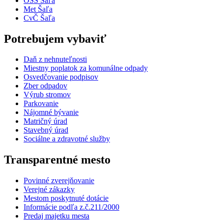
OSS Šaľa
Met Šaľa
CvČ Šaľa
Potrebujem vybaviť
Daň z nehnuteľnosti
Miestny poplatok za komunálne odpady
Osvedčovanie podpisov
Zber odpadov
Výrub stromov
Parkovanie
Nájomné bývanie
Matričný úrad
Stavebný úrad
Sociálne a zdravotné služby
Transparentné mesto
Povinné zverejňovanie
Verejné zákazky
Mestom poskytnuté dotácie
Informácie podľa z.č.211/2000
Predaj majetku mesta