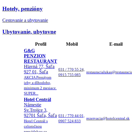
Hotely, penzióny
Cestovanie a ubytovanie
Ubytovanie, ubytovne
Profil
Mobil
E-mail
G&G
PENZION
RESTAURANT
Hlavná 77, Šaľa
031 / 770 55 24,
927 01, Šaľa
restauracialukas@restauraci
0915 755 085
AKCIA Prenájom
izby a dlhodobo,
minimum 2 mesiace.
SUPER...
Hotel Centrál
Námestie
Sv.Trojice 3,
92701 Šaľa, Šaľa
031 / 770 44 01,
rezervacia@hotelcentral.sk
Hotel Centrál s
0907 524 833
celoročnou
prevádzkou sa