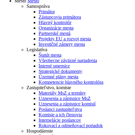
Mesto
Mesto
Samospráva
Primátor
Zástupcovia primátora
Hlavný kontrolór
Organizácie mesta
Partnerské mestá
Projekty EU a rozvoj mesta
Investičné zámery mesta
Legislatíva
Štatút mesta
Všeobecne záväzné nariadenia
Interné smernice
Strategické dokumenty
Územné plány mesta
Kompetencie hlavného kontrolóra
Zastupiteľstvo, komisie
Materiály MsZ a termíny
Uznesenia a zápisnice MsZ
Uznesenia a zápisnice komisií
Poslanci zastupiteľstva
Komisie a ich členovia
Interpelácie poslancov
Rokovací a odmeňovací poriadok
Hospodárenie