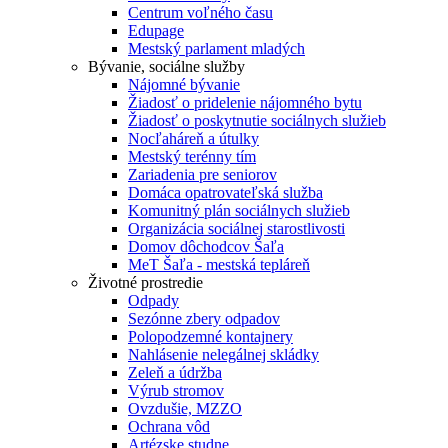
Centrum voľného času
Edupage
Mestský parlament mladých
Bývanie, sociálne služby
Nájomné bývanie
Žiadosť o pridelenie nájomného bytu
Žiadosť o poskytnutie sociálnych služieb
Nocľaháreň a útulky
Mestský terénny tím
Zariadenia pre seniorov
Domáca opatrovateľská služba
Komunitný plán sociálnych služieb
Organizácia sociálnej starostlivosti
Domov dôchodcov Šaľa
MeT Šaľa - mestská tepláreň
Životné prostredie
Odpady
Sezónne zbery odpadov
Polopodzemné kontajnery
Nahlásenie nelegálnej skládky
Zeleň a údržba
Výrub stromov
Ovzdušie, MZZO
Ochrana vôd
Artézske studne