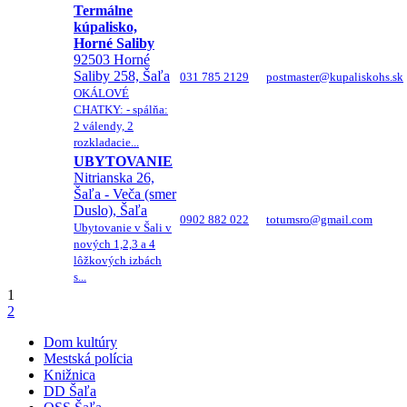
Termálne
kúpalisko,
Horné Saliby
92503 Horné
Saliby 258, Šaľa
031 785 2129
postmaster@kupaliskohs.sk
OKÁLOVÉ
CHATKY: - spálňa:
2 válendy, 2
rozkladacie...
UBYTOVANIE
Nitrianska 26,
Šaľa - Veča (smer
Duslo), Šaľa
0902 882 022
totumsro@gmail.com
Ubytovanie v Šali v
nových 1,2,3 a 4
lôžkových izbách
s...
1
2
Dom kultúry
Mestská polícia
Knižnica
DD Šaľa