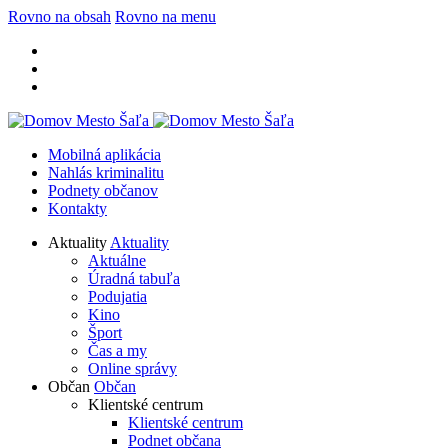
Rovno na obsah
Rovno na menu
Mobilná aplikácia
Nahlás kriminalitu
Podnety občanov
Kontakty
Aktuality
Aktuality
Aktuálne
Úradná tabuľa
Podujatia
Kino
Šport
Čas a my
Online správy
Občan
Občan
Klientské centrum
Klientské centrum
Podnet občana