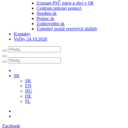
Zoznam PSČ miest a obcí v SR
Centrum právnej pomoci
Stopline.sk
Pomoc.sk
Zodpovedne.sk
Ústredný portál verejných služieb
Kontakty
Voľby 24.10.2026
SK
SK
EN
HU
DE
PL
Facebook