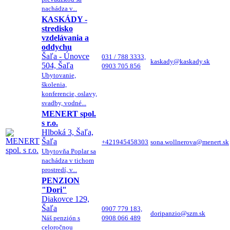
nachádza v...
KASKÁDY -
stredisko
vzdelávania a
oddychu
Šaľa - Únovce
031 / 788 3333,
kaskady@kaskady.sk
504, Šaľa
0903 705 856
Ubytovanie,
školenia,
konferencie, oslavy,
svadby, vodné...
MENERT spol.
s r.o.
Hlboká 3, Šaľa,
Šaľa
+421945458303
sona.wollnerova@menert.sk
Ubytovňa Poplar sa
nachádza v tichom
prostredí, v...
PENZION
"Dori"
Diakovce 129,
Šaľa
0907 779 183,
doripanzio@szm.sk
Náš penzión s
0908 066 489
celoročnou