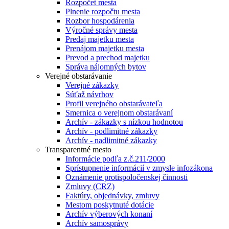
Rozpočet mesta
Plnenie rozpočtu mesta
Rozbor hospodárenia
Výročné správy mesta
Predaj majetku mesta
Prenájom majetku mesta
Prevod a prechod majetku
Správa nájomných bytov
Verejné obstarávanie
Verejné zákazky
Súťaž návrhov
Profil verejného obstarávateľa
Smernica o verejnom obstarávaní
Archív - zákazky s nízkou hodnotou
Archív - podlimitné zákazky
Archív - nadlimitné zákazky
Transparentné mesto
Informácie podľa z.č.211/2000
Sprístupnenie informácií v zmysle infozákona
Oznámenie protispoločenskej činnosti
Zmluvy (CRZ)
Faktúry, objednávky, zmluvy
Mestom poskytnuté dotácie
Archív výberových konaní
Archív samosprávy