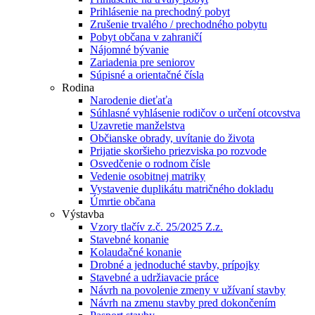
Prihlásenie na prechodný pobyt
Zrušenie trvalého / prechodného pobytu
Pobyt občana v zahraničí
Nájomné bývanie
Zariadenia pre seniorov
Súpisné a orientačné čísla
Rodina
Narodenie dieťaťa
Súhlasné vyhlásenie rodičov o určení otcovstva
Uzavretie manželstva
Občianske obrady, uvítanie do života
Prijatie skoršieho priezviska po rozvode
Osvedčenie o rodnom čísle
Vedenie osobitnej matriky
Vystavenie duplikátu matričného dokladu
Úmrtie občana
Výstavba
Vzory tlačív z.č. 25/2025 Z.z.
Stavebné konanie
Kolaudačné konanie
Drobné a jednoduché stavby, prípojky
Stavebné a udržiavacie práce
Návrh na povolenie zmeny v užívaní stavby
Návrh na zmenu stavby pred dokončením