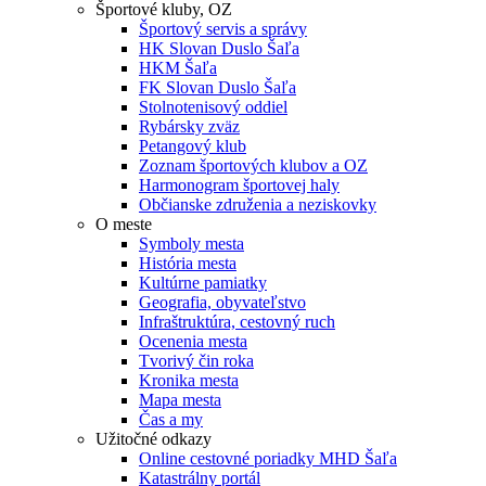
Športové kluby, OZ
Športový servis a správy
HK Slovan Duslo Šaľa
HKM Šaľa
FK Slovan Duslo Šaľa
Stolnotenisový oddiel
Rybársky zväz
Petangový klub
Zoznam športových klubov a OZ
Harmonogram športovej haly
Občianske združenia a neziskovky
O meste
Symboly mesta
História mesta
Kultúrne pamiatky
Geografia, obyvateľstvo
Infraštruktúra, cestovný ruch
Ocenenia mesta
Tvorivý čin roka
Kronika mesta
Mapa mesta
Čas a my
Užitočné odkazy
Online cestovné poriadky MHD Šaľa
Katastrálny portál