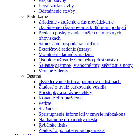
Pasport stavby
Legalizácia stavby
Odstránenie stavby
Podnikanie
Zriadenie - zrušenie a čas prevádzkarne
Oznámenie o športovom a kultúrnom podujatí
Predaj a poskytovanie služieb na miestnych
trhoviskách
Samostatne hospodáriaci roľník
Exteriérové sedenie (terasy)
Mobilné reklamné zariadenia
Osobitné užívanie verejného priestranstva
Šaliansky jarmok, vianočné trhy, slávnosti a hody
Verejné zbierky
Ostatné
Osvedčovanie listín a podpisov na listinách
Žiadosť o trvalé parkovanie vozidla
Priestupky a správne delikty
Konanie zhromaždenia
Petície
Sťažnosť
Sprístupnenie informácií v zmysle infozákona
Nahliadnutie do kroniky mesta
Rybárske lístky
Žiadosť o použitie erbu/loga mesta