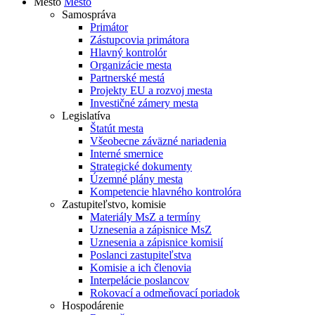
Mesto
Mesto
Samospráva
Primátor
Zástupcovia primátora
Hlavný kontrolór
Organizácie mesta
Partnerské mestá
Projekty EU a rozvoj mesta
Investičné zámery mesta
Legislatíva
Štatút mesta
Všeobecne záväzné nariadenia
Interné smernice
Strategické dokumenty
Územné plány mesta
Kompetencie hlavného kontrolóra
Zastupiteľstvo, komisie
Materiály MsZ a termíny
Uznesenia a zápisnice MsZ
Uznesenia a zápisnice komisií
Poslanci zastupiteľstva
Komisie a ich členovia
Interpelácie poslancov
Rokovací a odmeňovací poriadok
Hospodárenie