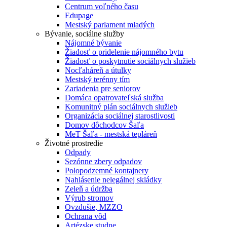
Centrum voľného času
Edupage
Mestský parlament mladých
Bývanie, sociálne služby
Nájomné bývanie
Žiadosť o pridelenie nájomného bytu
Žiadosť o poskytnutie sociálnych služieb
Nocľaháreň a útulky
Mestský terénny tím
Zariadenia pre seniorov
Domáca opatrovateľská služba
Komunitný plán sociálnych služieb
Organizácia sociálnej starostlivosti
Domov dôchodcov Šaľa
MeT Šaľa - mestská tepláreň
Životné prostredie
Odpady
Sezónne zbery odpadov
Polopodzemné kontajnery
Nahlásenie nelegálnej skládky
Zeleň a údržba
Výrub stromov
Ovzdušie, MZZO
Ochrana vôd
Artézske studne