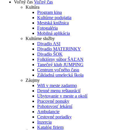
Voľný čas
Voľný čas
Kultúra
Program kina
Kultúrne podujatia
Mestská knižnica
Fotogaléria
Mobilná aplikácia
Kultúrne služby
Divadlo ASI
Divadlo MATERINKY
Divadlo ŠOK
Folklórny súbor ŠAĽAN
Tanečný klub JUMPING
Centrum voľného času
Základná umelecká škola
Záujmy
Wifi v meste zadarmo
Denné menu reštaurácií
Ubytovanie v meste a okolí
Pracovné ponuky
Pohotovosť lekární
Ambulancie
Cestovné poriadky
Inzercia
Katalóg firiem