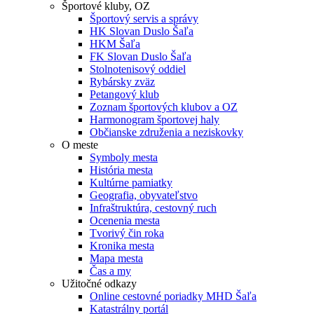
Športové kluby, OZ
Športový servis a správy
HK Slovan Duslo Šaľa
HKM Šaľa
FK Slovan Duslo Šaľa
Stolnotenisový oddiel
Rybársky zväz
Petangový klub
Zoznam športových klubov a OZ
Harmonogram športovej haly
Občianske združenia a neziskovky
O meste
Symboly mesta
História mesta
Kultúrne pamiatky
Geografia, obyvateľstvo
Infraštruktúra, cestovný ruch
Ocenenia mesta
Tvorivý čin roka
Kronika mesta
Mapa mesta
Čas a my
Užitočné odkazy
Online cestovné poriadky MHD Šaľa
Katastrálny portál