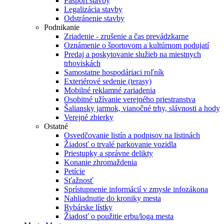
Pasport stavby
Legalizácia stavby
Odstránenie stavby
Podnikanie
Zriadenie - zrušenie a čas prevádzkarne
Oznámenie o športovom a kultúrnom podujatí
Predaj a poskytovanie služieb na miestnych
trhoviskách
Samostatne hospodáriaci roľník
Exteriérové sedenie (terasy)
Mobilné reklamné zariadenia
Osobitné užívanie verejného priestranstva
Šaliansky jarmok, vianočné trhy, slávnosti a hody
Verejné zbierky
Ostatné
Osvedčovanie listín a podpisov na listinách
Žiadosť o trvalé parkovanie vozidla
Priestupky a správne delikty
Konanie zhromaždenia
Petície
Sťažnosť
Sprístupnenie informácií v zmysle infozákona
Nahliadnutie do kroniky mesta
Rybárske lístky
Žiadosť o použitie erbu/loga mesta