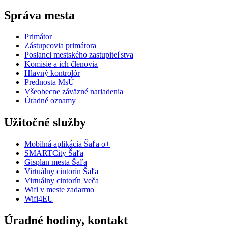
Správa mesta
Primátor
Zástupcovia primátora
Poslanci mestského zastupiteľstva
Komisie a ich členovia
Hlavný kontrolór
Prednosta MsÚ
Všeobecne záväzné nariadenia
Úradné oznamy
Užitočné služby
Mobilná aplikácia Šaľa o+
SMARTCity Šaľa
Gisplan mesta Šaľa
Virtuálny cintorín Šaľa
Virtuálny cintorín Veča
Wifi v meste zadarmo
Wifi4EU
Úradné hodiny, kontakt