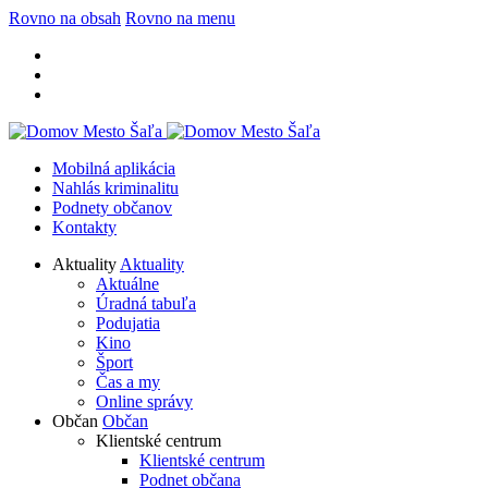
Rovno na obsah
Rovno na menu
Mobilná aplikácia
Nahlás kriminalitu
Podnety občanov
Kontakty
Aktuality
Aktuality
Aktuálne
Úradná tabuľa
Podujatia
Kino
Šport
Čas a my
Online správy
Občan
Občan
Klientské centrum
Klientské centrum
Podnet občana