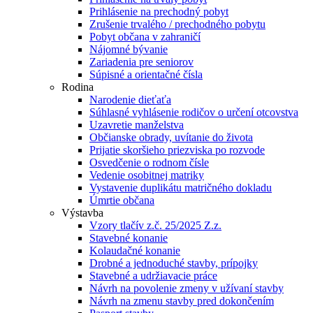
Prihlásenie na prechodný pobyt
Zrušenie trvalého / prechodného pobytu
Pobyt občana v zahraničí
Nájomné bývanie
Zariadenia pre seniorov
Súpisné a orientačné čísla
Rodina
Narodenie dieťaťa
Súhlasné vyhlásenie rodičov o určení otcovstva
Uzavretie manželstva
Občianske obrady, uvítanie do života
Prijatie skoršieho priezviska po rozvode
Osvedčenie o rodnom čísle
Vedenie osobitnej matriky
Vystavenie duplikátu matričného dokladu
Úmrtie občana
Výstavba
Vzory tlačív z.č. 25/2025 Z.z.
Stavebné konanie
Kolaudačné konanie
Drobné a jednoduché stavby, prípojky
Stavebné a udržiavacie práce
Návrh na povolenie zmeny v užívaní stavby
Návrh na zmenu stavby pred dokončením