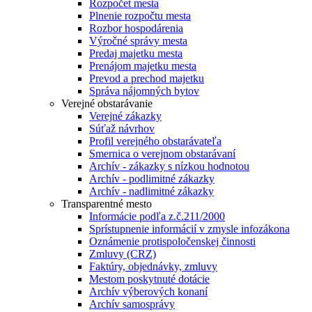
Rozpočet mesta
Plnenie rozpočtu mesta
Rozbor hospodárenia
Výročné správy mesta
Predaj majetku mesta
Prenájom majetku mesta
Prevod a prechod majetku
Správa nájomných bytov
Verejné obstarávanie
Verejné zákazky
Súťaž návrhov
Profil verejného obstarávateľa
Smernica o verejnom obstarávaní
Archív - zákazky s nízkou hodnotou
Archív - podlimitné zákazky
Archív - nadlimitné zákazky
Transparentné mesto
Informácie podľa z.č.211/2000
Sprístupnenie informácií v zmysle infozákona
Oznámenie protispoločenskej činnosti
Zmluvy (CRZ)
Faktúry, objednávky, zmluvy
Mestom poskytnuté dotácie
Archív výberových konaní
Archív samosprávy