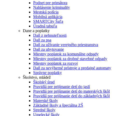
Podnet pre primátora
Nahlásenie kriminality
Mestská polícia
Mobilná aplikácia
SMARTCity Šaľa
Úradná tabuľa
Dane a poplatky
Daň z nehnuteľnosti
Daň za psa
Daň za užívanie verejného priestranstva
Daň za ubytovanie
Miestny poplatok za komunálne odpady
Miestny poplatok za drobné stavebné odpady
Miestny poplatok za rozvoj
Daň za nevýherné prístroje a predajné automaty
Správne poplatky
Školstvo, mládež
Školský úrad
Pravidlá pre prijímanie detí do jaslí
Pravidlá pre prijímanie detí do materských škôl
Pravidlá pre prijímanie detí do základných škôl
Materské školy
Základné školy a špeciálna ZŠ
Stredné školy
Umelecké školy