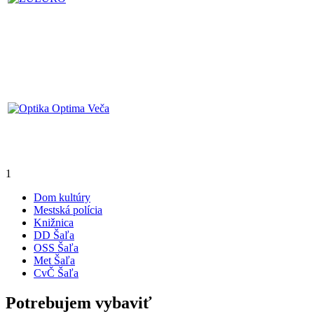
1
Dom kultúry
Mestská polícia
Knižnica
DD Šaľa
OSS Šaľa
Met Šaľa
CvČ Šaľa
Potrebujem vybaviť