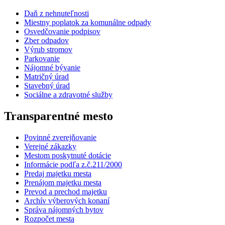
Daň z nehnuteľnosti
Miestny poplatok za komunálne odpady
Osvedčovanie podpisov
Zber odpadov
Výrub stromov
Parkovanie
Nájomné bývanie
Matričný úrad
Stavebný úrad
Sociálne a zdravotné služby
Transparentné mesto
Povinné zverejňovanie
Verejné zákazky
Mestom poskytnuté dotácie
Informácie podľa z.č.211/2000
Predaj majetku mesta
Prenájom majetku mesta
Prevod a prechod majetku
Archív výberových konaní
Správa nájomných bytov
Rozpočet mesta