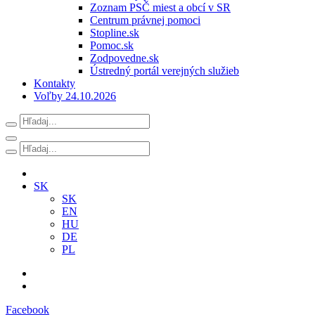
Zoznam PSČ miest a obcí v SR
Centrum právnej pomoci
Stopline.sk
Pomoc.sk
Zodpovedne.sk
Ústredný portál verejných služieb
Kontakty
Voľby 24.10.2026
SK
SK
EN
HU
DE
PL
Facebook