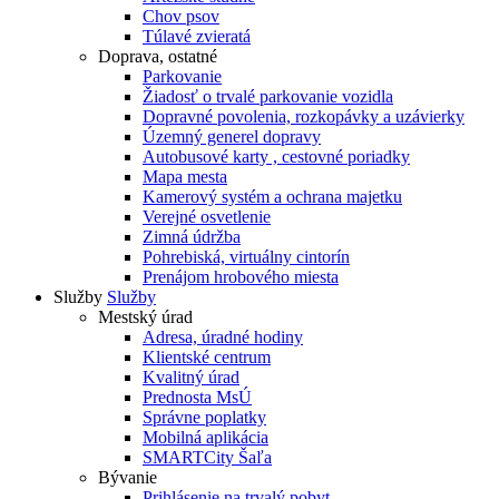
Chov psov
Túlavé zvieratá
Doprava, ostatné
Parkovanie
Žiadosť o trvalé parkovanie vozidla
Dopravné povolenia, rozkopávky a uzávierky
Územný generel dopravy
Autobusové karty , cestovné poriadky
Mapa mesta
Kamerový systém a ochrana majetku
Verejné osvetlenie
Zimná údržba
Pohrebiská, virtuálny cintorín
Prenájom hrobového miesta
Služby
Služby
Mestský úrad
Adresa, úradné hodiny
Klientské centrum
Kvalitný úrad
Prednosta MsÚ
Správne poplatky
Mobilná aplikácia
SMARTCity Šaľa
Bývanie
Prihlásenie na trvalý pobyt