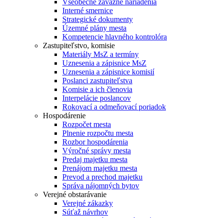
Všeobecne záväzné nariadenia
Interné smernice
Strategické dokumenty
Územné plány mesta
Kompetencie hlavného kontrolóra
Zastupiteľstvo, komisie
Materiály MsZ a termíny
Uznesenia a zápisnice MsZ
Uznesenia a zápisnice komisií
Poslanci zastupiteľstva
Komisie a ich členovia
Interpelácie poslancov
Rokovací a odmeňovací poriadok
Hospodárenie
Rozpočet mesta
Plnenie rozpočtu mesta
Rozbor hospodárenia
Výročné správy mesta
Predaj majetku mesta
Prenájom majetku mesta
Prevod a prechod majetku
Správa nájomných bytov
Verejné obstarávanie
Verejné zákazky
Súťaž návrhov