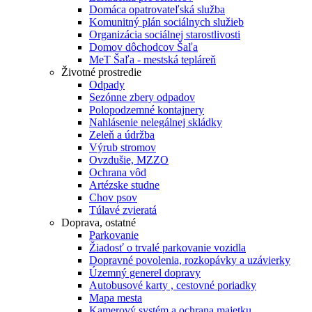
Domáca opatrovateľská služba
Komunitný plán sociálnych služieb
Organizácia sociálnej starostlivosti
Domov dôchodcov Šaľa
MeT Šaľa - mestská tepláreň
Životné prostredie
Odpady
Sezónne zbery odpadov
Polopodzemné kontajnery
Nahlásenie nelegálnej skládky
Zeleň a údržba
Výrub stromov
Ovzdušie, MZZO
Ochrana vôd
Artézske studne
Chov psov
Túlavé zvieratá
Doprava, ostatné
Parkovanie
Žiadosť o trvalé parkovanie vozidla
Dopravné povolenia, rozkopávky a uzávierky
Územný generel dopravy
Autobusové karty , cestovné poriadky
Mapa mesta
Kamerový systém a ochrana majetku