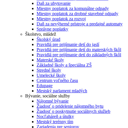
Daň za ubytovanie
Miestny poplatok za komunálne odpady
Miestny poplatok za drobné stavebné odpady
Miestny poplatok za rozvoj
Daň za nevýherné prístroje a predajné automaty
Správne poplatky
Školstvo, mládež
Školský úrad
Pravidlá pre prijímanie detí do jaslí
Pravidlá pre prijímanie detí do materských škôl
Pravidlá pre prijímanie detí do základných škôl
Materské školy
Základné školy a špeciálna ZŠ
Stredné školy
Umelecké školy
Centrum voľného času
Edupage
Mestský parlament mladých
Bývanie, sociálne služby
Nájomné bývanie
Žiadosť o pridelenie nájomného bytu
Žiadosť o poskytnutie sociálnych služieb
Nocľaháreň a útulky
Mestský terénny tím
Zariadenia pre seniorov