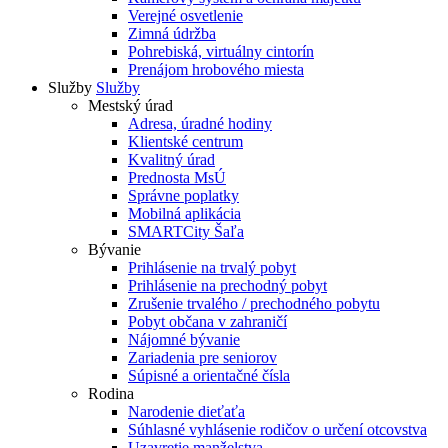
Verejné osvetlenie
Zimná údržba
Pohrebiská, virtuálny cintorín
Prenájom hrobového miesta
Služby
Služby
Mestský úrad
Adresa, úradné hodiny
Klientské centrum
Kvalitný úrad
Prednosta MsÚ
Správne poplatky
Mobilná aplikácia
SMARTCity Šaľa
Bývanie
Prihlásenie na trvalý pobyt
Prihlásenie na prechodný pobyt
Zrušenie trvalého / prechodného pobytu
Pobyt občana v zahraničí
Nájomné bývanie
Zariadenia pre seniorov
Súpisné a orientačné čísla
Rodina
Narodenie dieťaťa
Súhlasné vyhlásenie rodičov o určení otcovstva
Uzavretie manželstva