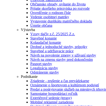
Občianske obrady, uvítanie do života
Prijatie skoršieho priezviska po rozvode
Osvedčenie o rodnom čísle
Vedenie osobitnej matriky
Vystavenie duplikátu matričného dokladu
Úmrtie občana
Výstavba
Vzory tlačív z.č. 25/2025 Z.z.
Stavebné konanie
Kolaudačné konanie
Drobné a jednoduché stavby, prípojky
Stavebné a udržiavacie práce
Návrh na povolenie zmeny v užívaní stavby
Návrh na zmenu stavby pred dokončením
Pasport stavby
Legalizácia stavby
Odstránenie stavby
Podnikanie
Zriadenie - zrušenie a čas prevádzkarne
Oznámenie o športovom a kultúrnom podujatí
Predaj a poskytovanie služieb na miestnych trhovi
Samostatne hospodáriaci roľník
Exteriérové sedenie (terasy)
Mobilné reklamné zariadenia