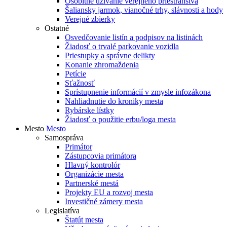
Osobitné užívanie verejného priestranstva
Šaliansky jarmok, vianočné trhy, slávnosti a hody
Verejné zbierky
Ostatné
Osvedčovanie listín a podpisov na listinách
Žiadosť o trvalé parkovanie vozidla
Priestupky a správne delikty
Konanie zhromaždenia
Petície
Sťažnosť
Sprístupnenie informácií v zmysle infozákona
Nahliadnutie do kroniky mesta
Rybárske lístky
Žiadosť o použitie erbu/loga mesta
Mesto
Mesto
Samospráva
Primátor
Zástupcovia primátora
Hlavný kontrolór
Organizácie mesta
Partnerské mestá
Projekty EU a rozvoj mesta
Investičné zámery mesta
Legislatíva
Štatút mesta