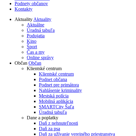
Podnety občanov
Kontakty
Aktuality
Aktuality
Aktuálne
Úradná tabuľa
Podujatia
Kino
Šport
Čas a my
Online správy
Občan
Občan
Klientské centrum
Klientské centrum
Podnet občana
Podnet pre primátora
Nahlásenie kriminality
Mestská polícia
Mobilná aplikácia
SMARTCity Šaľa
Úradná tabuľa
Dane a poplatky
Daň z nehnuteľnosti
Daň za psa
Daň za užívanie verejného priestranstva