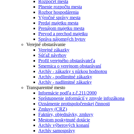
Rozpočet mesta
Plnenie rozpočtu mesta
Rozbor hospodárenia
Výročné správy mesta
Predaj majetku mesta
Prenájom majetku mesta
Prevod a prechod majetku
Správa nájomných bytov
Verejné obstarávanie
Verejné zákazky
Súťaž návrhov
Profil verejného obstarávateľa
Smernica o verejnom obstarávaní
Archív - zákazky s nízkou hodnotou
Archív - podlimitné zákazky
Archív - nadlimitné zákazky
Transparentné mesto
Informácie podľa z.č.211/2000
Sprístupnenie informácií v zmysle infozákona
Oznámenie protispoločenskej činnosti
Zmluvy (CRZ)
Faktúry, objednávky, zmluvy
Mestom poskytnuté dotácie
Archív výberových konaní
Archív samosprávy