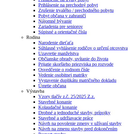
Prihlásenie na prechodný pobyt
Zrušenie trvalého / prechodného pobytu
Pobyt občana v zahraničí
Nájomné bývanie
Zariadenia pre seniorov
Súpisné a orientačné čísla
Rodina
Narodenie dieťaťa
Súhlasné vyhlásenie rodičov o určení otcovstva
Uzavretie manželstva
Občianske obrady, uvítanie do života
Prijatie skoršieho priezviska po rozvode
Osvedčenie o rodnom čísle
Vedenie osobitnej matriky
Vystavenie duplikátu matričného dokladu
Úmrtie občana
Výstavba
Vzory tlačív z.č. 25/2025 Z.z.
Stavebné konanie
Kolaudačné konanie
Drobné a jednoduché stavby, prípojky
Stavebné a udržiavacie práce
Návrh na povolenie zmeny v užívaní stavby
Návrh na zmenu stavby pred dokončením