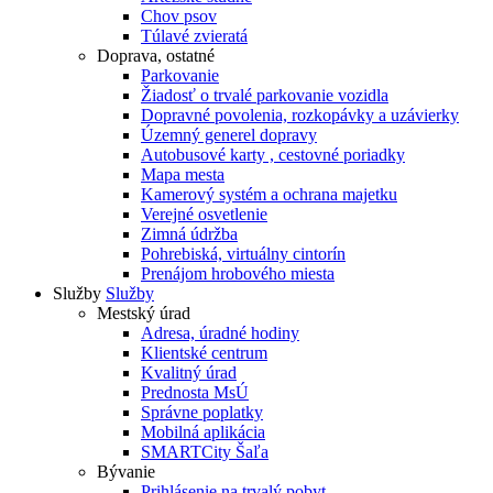
Chov psov
Túlavé zvieratá
Doprava, ostatné
Parkovanie
Žiadosť o trvalé parkovanie vozidla
Dopravné povolenia, rozkopávky a uzávierky
Územný generel dopravy
Autobusové karty , cestovné poriadky
Mapa mesta
Kamerový systém a ochrana majetku
Verejné osvetlenie
Zimná údržba
Pohrebiská, virtuálny cintorín
Prenájom hrobového miesta
Služby
Služby
Mestský úrad
Adresa, úradné hodiny
Klientské centrum
Kvalitný úrad
Prednosta MsÚ
Správne poplatky
Mobilná aplikácia
SMARTCity Šaľa
Bývanie
Prihlásenie na trvalý pobyt