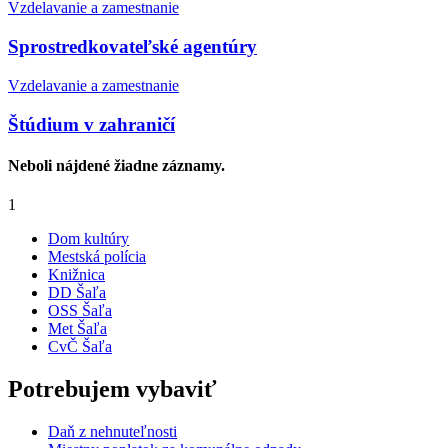
Vzdelavanie a zamestnanie
Sprostredkovateľské agentúry
Vzdelavanie a zamestnanie
Štúdium v zahraničí
Neboli nájdené žiadne záznamy.
1
Dom kultúry
Mestská polícia
Knižnica
DD Šaľa
OSS Šaľa
Met Šaľa
CvČ Šaľa
Potrebujem vybaviť
Daň z nehnuteľnosti