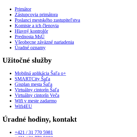
Primátor
Zástupcovia primátora
Poslanci mestského zastupiteľstva
Komisie a ich členovia
Hlavný kontrolór
Prednosta MsÚ
Všeobecne záväzné nariadenia
Úradné oznamy
Užitočné služby
Mobilná aplikácia Šaľa o+
SMARTCity Šaľa
Gisplan mesta Šaľa
Virtuálny cintorín Šaľa
Virtuálny cintorín Veča
Wifi v meste zadarmo
Wifi4EU
Úradné hodiny, kontakt
+421 / 31 770 5981