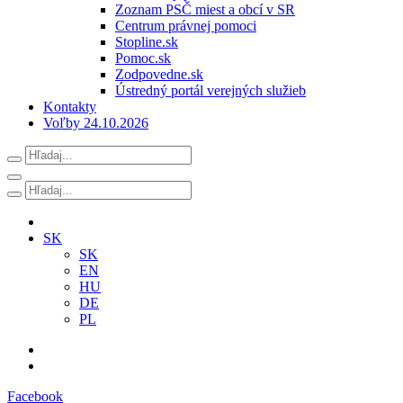
Zoznam PSČ miest a obcí v SR
Centrum právnej pomoci
Stopline.sk
Pomoc.sk
Zodpovedne.sk
Ústredný portál verejných služieb
Kontakty
Voľby 24.10.2026
SK
SK
EN
HU
DE
PL
Facebook