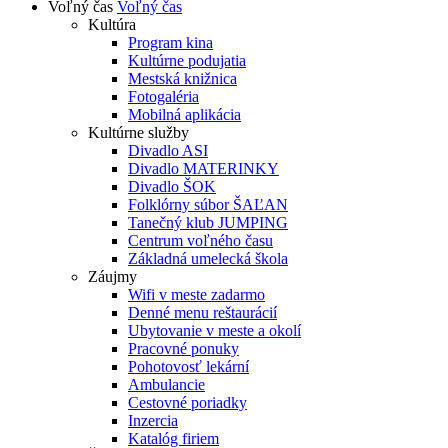
Voľný čas
Voľný čas
Kultúra
Program kina
Kultúrne podujatia
Mestská knižnica
Fotogaléria
Mobilná aplikácia
Kultúrne služby
Divadlo ASI
Divadlo MATERINKY
Divadlo ŠOK
Folklórny súbor ŠAĽAN
Tanečný klub JUMPING
Centrum voľného času
Základná umelecká škola
Záujmy
Wifi v meste zadarmo
Denné menu reštaurácií
Ubytovanie v meste a okolí
Pracovné ponuky
Pohotovosť lekární
Ambulancie
Cestovné poriadky
Inzercia
Katalóg firiem