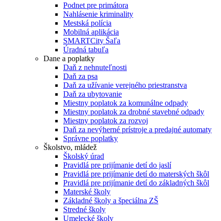
Podnet pre primátora
Nahlásenie kriminality
Mestská polícia
Mobilná aplikácia
SMARTCity Šaľa
Úradná tabuľa
Dane a poplatky
Daň z nehnuteľnosti
Daň za psa
Daň za užívanie verejného priestranstva
Daň za ubytovanie
Miestny poplatok za komunálne odpady
Miestny poplatok za drobné stavebné odpady
Miestny poplatok za rozvoj
Daň za nevýherné prístroje a predajné automaty
Správne poplatky
Školstvo, mládež
Školský úrad
Pravidlá pre prijímanie detí do jaslí
Pravidlá pre prijímanie detí do materských škôl
Pravidlá pre prijímanie detí do základných škôl
Materské školy
Základné školy a špeciálna ZŠ
Stredné školy
Umelecké školy