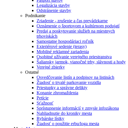
Pasport stavby
Legalizácia stavby
Odstránenie stavby
Podnikanie
Zriadenie - zrušenie a čas prevádzkarne
Oznámenie o športovom a kultúrnom podujatí
Predaj a poskytovanie služieb na miestnych
trhoviskách
Samostatne hospodáriaci roľník
Exteriérové sedenie (terasy)
Mobilné reklamné zariadenia
Osobitné užívanie verejného priestranstva
Šaliansky jarmok, vianočné trhy, slávnosti a hody
Verejné zbierky
Ostatné
Osvedčovanie listín a podpisov na listinách
Žiadosť o trvalé parkovanie vozidla
Priestupky a správne delikty
Konanie zhromaždenia
Petície
Sťažnosť
Sprístupnenie informácií v zmysle infozákona
Nahliadnutie do kroniky mesta
Rybárske lístky
Žiadosť o použitie erbu/loga mesta