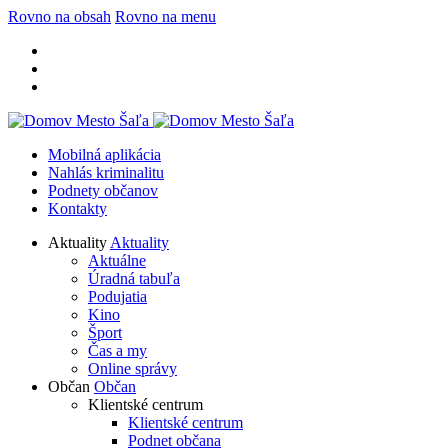
Rovno na obsah
Rovno na menu
Mobilná aplikácia
Nahlás kriminalitu
Podnety občanov
Kontakty
Aktuality
Aktuality
Aktuálne
Úradná tabuľa
Podujatia
Kino
Šport
Čas a my
Online správy
Občan
Občan
Klientské centrum
Klientské centrum
Podnet občana