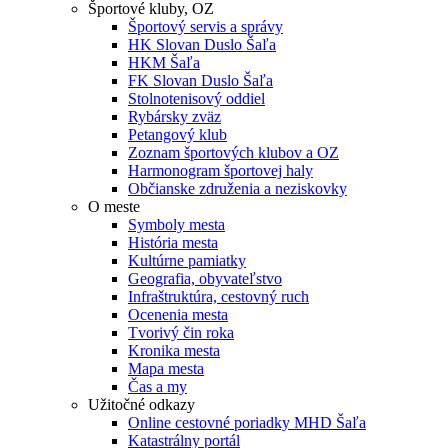
Športové kluby, OZ
Športový servis a správy
HK Slovan Duslo Šaľa
HKM Šaľa
FK Slovan Duslo Šaľa
Stolnotenisový oddiel
Rybársky zväz
Petangový klub
Zoznam športových klubov a OZ
Harmonogram športovej haly
Občianske združenia a neziskovky
O meste
Symboly mesta
História mesta
Kultúrne pamiatky
Geografia, obyvateľstvo
Infraštruktúra, cestovný ruch
Ocenenia mesta
Tvorivý čin roka
Kronika mesta
Mapa mesta
Čas a my
Užitočné odkazy
Online cestovné poriadky MHD Šaľa
Katastrálny portál