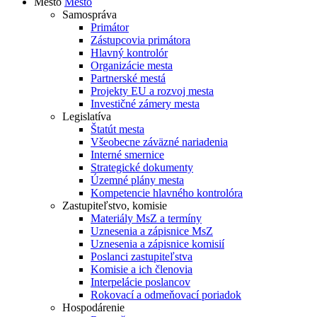
Mesto
Mesto
Samospráva
Primátor
Zástupcovia primátora
Hlavný kontrolór
Organizácie mesta
Partnerské mestá
Projekty EU a rozvoj mesta
Investičné zámery mesta
Legislatíva
Štatút mesta
Všeobecne záväzné nariadenia
Interné smernice
Strategické dokumenty
Územné plány mesta
Kompetencie hlavného kontrolóra
Zastupiteľstvo, komisie
Materiály MsZ a termíny
Uznesenia a zápisnice MsZ
Uznesenia a zápisnice komisií
Poslanci zastupiteľstva
Komisie a ich členovia
Interpelácie poslancov
Rokovací a odmeňovací poriadok
Hospodárenie