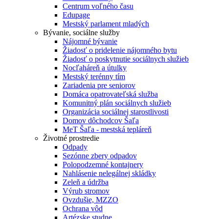
Centrum voľného času
Edupage
Mestský parlament mladých
Bývanie, sociálne služby
Nájomné bývanie
Žiadosť o pridelenie nájomného bytu
Žiadosť o poskytnutie sociálnych služieb
Nocľaháreň a útulky
Mestský terénny tím
Zariadenia pre seniorov
Domáca opatrovateľská služba
Komunitný plán sociálnych služieb
Organizácia sociálnej starostlivosti
Domov dôchodcov Šaľa
MeT Šaľa - mestská tepláreň
Životné prostredie
Odpady
Sezónne zbery odpadov
Polopodzemné kontajnery
Nahlásenie nelegálnej skládky
Zeleň a údržba
Výrub stromov
Ovzdušie, MZZO
Ochrana vôd
Artézske studne