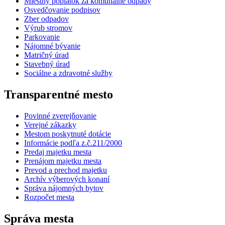
Miestny poplatok za komunálne odpady
Osvedčovanie podpisov
Zber odpadov
Výrub stromov
Parkovanie
Nájomné bývanie
Matričný úrad
Stavebný úrad
Sociálne a zdravotné služby
Transparentné mesto
Povinné zverejňovanie
Verejné zákazky
Mestom poskytnuté dotácie
Informácie podľa z.č.211/2000
Predaj majetku mesta
Prenájom majetku mesta
Prevod a prechod majetku
Archív výberových konaní
Správa nájomných bytov
Rozpočet mesta
Správa mesta