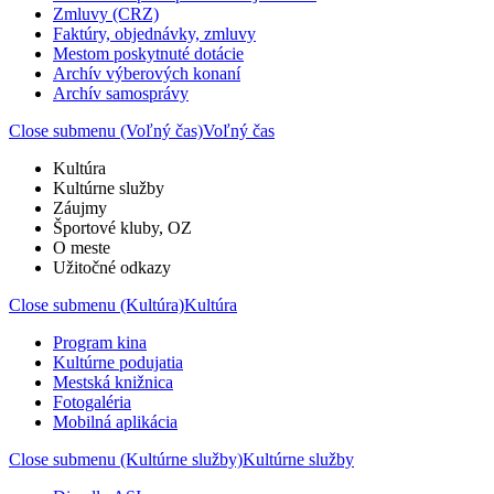
Zmluvy (CRZ)
Faktúry, objednávky, zmluvy
Mestom poskytnuté dotácie
Archív výberových konaní
Archív samosprávy
Close submenu (Voľný čas)
Voľný čas
Kultúra
Kultúrne služby
Záujmy
Športové kluby, OZ
O meste
Užitočné odkazy
Close submenu (Kultúra)
Kultúra
Program kina
Kultúrne podujatia
Mestská knižnica
Fotogaléria
Mobilná aplikácia
Close submenu (Kultúrne služby)
Kultúrne služby