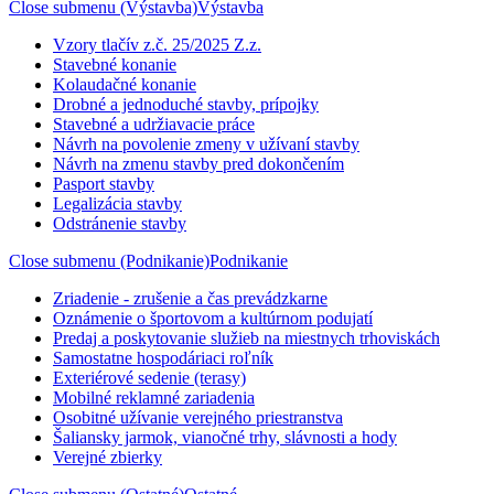
Close submenu (Výstavba)
Výstavba
Vzory tlačív z.č. 25/2025 Z.z.
Stavebné konanie
Kolaudačné konanie
Drobné a jednoduché stavby, prípojky
Stavebné a udržiavacie práce
Návrh na povolenie zmeny v užívaní stavby
Návrh na zmenu stavby pred dokončením
Pasport stavby
Legalizácia stavby
Odstránenie stavby
Close submenu (Podnikanie)
Podnikanie
Zriadenie - zrušenie a čas prevádzkarne
Oznámenie o športovom a kultúrnom podujatí
Predaj a poskytovanie služieb na miestnych trhoviskách
Samostatne hospodáriaci roľník
Exteriérové sedenie (terasy)
Mobilné reklamné zariadenia
Osobitné užívanie verejného priestranstva
Šaliansky jarmok, vianočné trhy, slávnosti a hody
Verejné zbierky