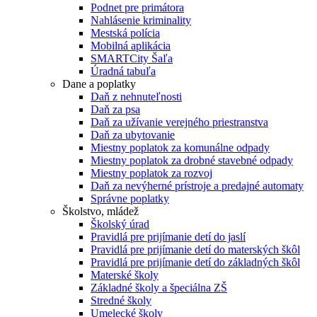
Podnet pre primátora
Nahlásenie kriminality
Mestská polícia
Mobilná aplikácia
SMARTCity Šaľa
Úradná tabuľa
Dane a poplatky
Daň z nehnuteľnosti
Daň za psa
Daň za užívanie verejného priestranstva
Daň za ubytovanie
Miestny poplatok za komunálne odpady
Miestny poplatok za drobné stavebné odpady
Miestny poplatok za rozvoj
Daň za nevýherné prístroje a predajné automaty
Správne poplatky
Školstvo, mládež
Školský úrad
Pravidlá pre prijímanie detí do jaslí
Pravidlá pre prijímanie detí do materských škôl
Pravidlá pre prijímanie detí do základných škôl
Materské školy
Základné školy a špeciálna ZŠ
Stredné školy
Umelecké školy