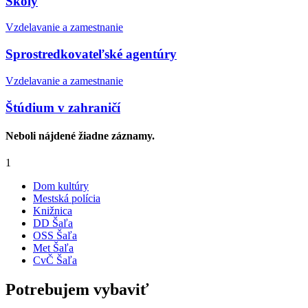
Školy
Vzdelavanie a zamestnanie
Sprostredkovateľské agentúry
Vzdelavanie a zamestnanie
Štúdium v zahraničí
Neboli nájdené žiadne záznamy.
1
Dom kultúry
Mestská polícia
Knižnica
DD Šaľa
OSS Šaľa
Met Šaľa
CvČ Šaľa
Potrebujem vybaviť