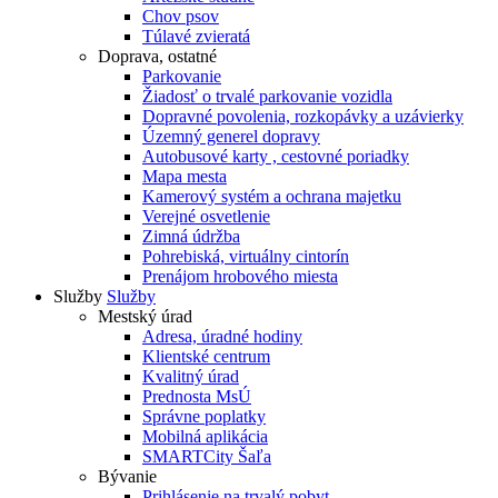
Chov psov
Túlavé zvieratá
Doprava, ostatné
Parkovanie
Žiadosť o trvalé parkovanie vozidla
Dopravné povolenia, rozkopávky a uzávierky
Územný generel dopravy
Autobusové karty , cestovné poriadky
Mapa mesta
Kamerový systém a ochrana majetku
Verejné osvetlenie
Zimná údržba
Pohrebiská, virtuálny cintorín
Prenájom hrobového miesta
Služby
Služby
Mestský úrad
Adresa, úradné hodiny
Klientské centrum
Kvalitný úrad
Prednosta MsÚ
Správne poplatky
Mobilná aplikácia
SMARTCity Šaľa
Bývanie
Prihlásenie na trvalý pobyt