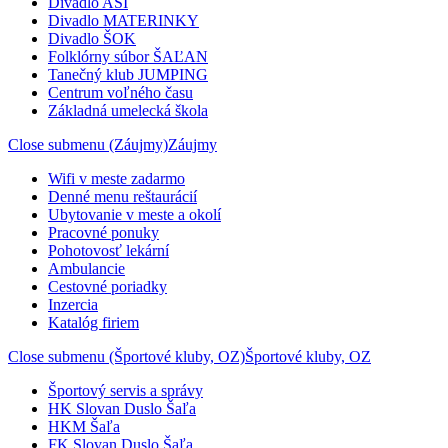
Divadlo ASI
Divadlo MATERINKY
Divadlo ŠOK
Folklórny súbor ŠAĽAN
Tanečný klub JUMPING
Centrum voľného času
Základná umelecká škola
Close submenu (Záujmy)
Záujmy
Wifi v meste zadarmo
Denné menu reštaurácií
Ubytovanie v meste a okolí
Pracovné ponuky
Pohotovosť lekární
Ambulancie
Cestovné poriadky
Inzercia
Katalóg firiem
Close submenu (Športové kluby, OZ)
Športové kluby, OZ
Športový servis a správy
HK Slovan Duslo Šaľa
HKM Šaľa
FK Slovan Duslo Šaľa