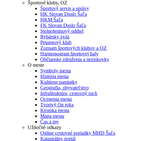
Športové kluby, OZ
Športový servis a správy
HK Slovan Duslo Šaľa
HKM Šaľa
FK Slovan Duslo Šaľa
Stolnotenisový oddiel
Rybársky zväz
Petangový klub
Zoznam športových klubov a OZ
Harmonogram športovej haly
Občianske združenia a neziskovky
O meste
Symboly mesta
História mesta
Kultúrne pamiatky
Geografia, obyvateľstvo
Infraštruktúra, cestovný ruch
Ocenenia mesta
Tvorivý čin roka
Kronika mesta
Mapa mesta
Čas a my
Užitočné odkazy
Online cestovné poriadky MHD Šaľa
Katastrálny portál