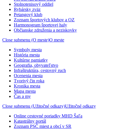
Stolnotenisový oddiel
Rybársky zväz
Petangový klub
Zoznam športových klubov a OZ
Harmonogram športovej haly
Občianske združenia a neziskovky
Close submenu (O meste)
O meste
Symboly mesta
História mesta
Kultúrne pamiatky
Geografia, obyvateľstvo
Infraštruktúra, cestovný ruch
Ocenenia mesta
Tvorivý čin roka
Kronika mesta
Mapa mesta
Čas a my
Close submenu (Užitočné odkazy)
Užitočné odkazy
Online cestovné poriadky MHD Šaľa
Katastrálny portál
Zoznam PSČ miest a obcí v SR