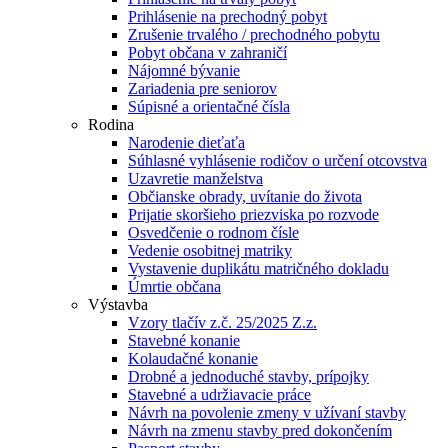
Prihlásenie na prechodný pobyt
Zrušenie trvalého / prechodného pobytu
Pobyt občana v zahraničí
Nájomné bývanie
Zariadenia pre seniorov
Súpisné a orientačné čísla
Rodina
Narodenie dieťaťa
Súhlasné vyhlásenie rodičov o určení otcovstva
Uzavretie manželstva
Občianske obrady, uvítanie do života
Prijatie skoršieho priezviska po rozvode
Osvedčenie o rodnom čísle
Vedenie osobitnej matriky
Vystavenie duplikátu matričného dokladu
Úmrtie občana
Výstavba
Vzory tlačív z.č. 25/2025 Z.z.
Stavebné konanie
Kolaudačné konanie
Drobné a jednoduché stavby, prípojky
Stavebné a udržiavacie práce
Návrh na povolenie zmeny v užívaní stavby
Návrh na zmenu stavby pred dokončením