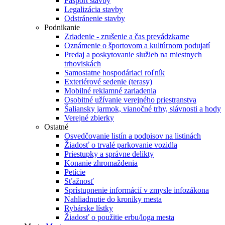
Pasport stavby
Legalizácia stavby
Odstránenie stavby
Podnikanie
Zriadenie - zrušenie a čas prevádzkarne
Oznámenie o športovom a kultúrnom podujatí
Predaj a poskytovanie služieb na miestnych
trhoviskách
Samostatne hospodáriaci roľník
Exteriérové sedenie (terasy)
Mobilné reklamné zariadenia
Osobitné užívanie verejného priestranstva
Šaliansky jarmok, vianočné trhy, slávnosti a hody
Verejné zbierky
Ostatné
Osvedčovanie listín a podpisov na listinách
Žiadosť o trvalé parkovanie vozidla
Priestupky a správne delikty
Konanie zhromaždenia
Petície
Sťažnosť
Sprístupnenie informácií v zmysle infozákona
Nahliadnutie do kroniky mesta
Rybárske lístky
Žiadosť o použitie erbu/loga mesta