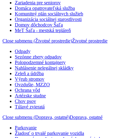
Zariadenia pre seniorov
Domáca opatrovateľská služba
Komunitný plán sociálnych služieb
Organizácia sociálnej starostlivosti
Domov dôchodcov Šaľa
MeT Šaľa - mestská tepláreň
Close submenu (Životné prostredie)
Životné prostredie
Odpady
Sezónne zbery odpadov
Polopodzemné kontajnery
Nahlásenie nelegálnej skládky
Zeleň a údržba
Výrub stromov
Ovzdušie, MZZO
Ochrana vôd
Artézske studne
Chov psov
Túlavé zvieratá
Close submenu (Doprava, ostatné)
Doprava, ostatné
Parkovanie
Žiadosť o trvalé parkovanie vozidla