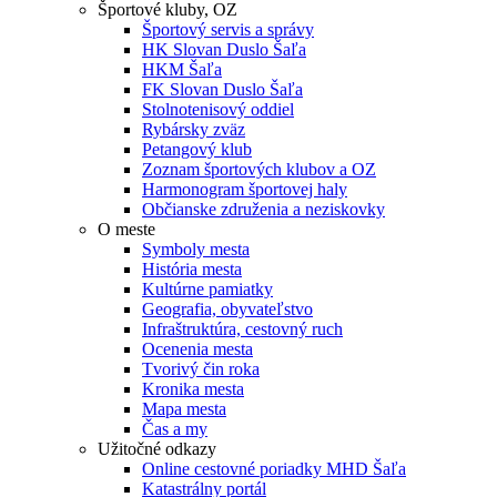
Športové kluby, OZ
Športový servis a správy
HK Slovan Duslo Šaľa
HKM Šaľa
FK Slovan Duslo Šaľa
Stolnotenisový oddiel
Rybársky zväz
Petangový klub
Zoznam športových klubov a OZ
Harmonogram športovej haly
Občianske združenia a neziskovky
O meste
Symboly mesta
História mesta
Kultúrne pamiatky
Geografia, obyvateľstvo
Infraštruktúra, cestovný ruch
Ocenenia mesta
Tvorivý čin roka
Kronika mesta
Mapa mesta
Čas a my
Užitočné odkazy
Online cestovné poriadky MHD Šaľa
Katastrálny portál