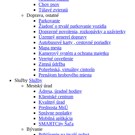
Chov psov
Túlavé zvieratá
Doprava, ostatné
Parkovanie
Žiadosť o trvalé parkovanie vozidla
Dopravné povolenia, rozkopávky a uzávierky
Územný generel dopravy
Autobusové karty , cestovné poriadky
Mapa mesta
Kamerový systém a ochrana majetku
Verejné osvetlenie
Zimná údržba
Pohrebiská, virtuálny cintorín
Prenájom hrobového miesta
Služby
Služby
Mestský úrad
Adresa, úradné hodiny
Klientské centrum
Kvalitný úrad
Prednosta MsÚ
Správne poplatky
Mobilná aplikácia
SMARTCity Šaľa
Bývanie
Prihlásenie na trvalý pobyt