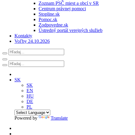
Zoznam PSČ miest a obcí v SR
Centrum právnej pomoci
Stopline.sk
Pomoc.sk
Zodpovedne.sk
Ústredný portál verejných služieb
Kontakty
Voľby 24.10.2026
SK
SK
EN
HU
DE
PL
Powered by
Translate