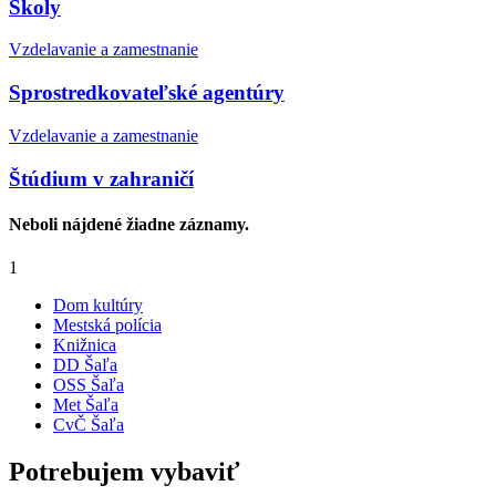
Školy
Vzdelavanie a zamestnanie
Sprostredkovateľské agentúry
Vzdelavanie a zamestnanie
Štúdium v zahraničí
Neboli nájdené žiadne záznamy.
1
Dom kultúry
Mestská polícia
Knižnica
DD Šaľa
OSS Šaľa
Met Šaľa
CvČ Šaľa
Potrebujem vybaviť