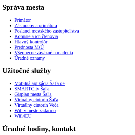
Správa mesta
Primátor
Zástupcovia primátora
Poslanci mestského zastupiteľstva
Komisie a ich členovia
Hlavný kontrolór
Prednosta MsÚ
Všeobecne záväzné nariadenia
Úradné oznamy
Užitočné služby
Mobilná aplikácia Šaľa o+
SMARTCity Šaľa
Gisplan mesta Šaľa
Virtuálny cintorín Šaľa
Virtuálny cintorín Veča
Wifi v meste zadarmo
Wifi4EU
Úradné hodiny, kontakt