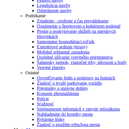
Pasport stavby
Legalizácia stavby
Odstránenie stavby
Podnikanie
Zriadenie - zrušenie a čas prevádzkarne
Oznámenie o športovom a kultúrnom podujatí
Predaj a poskytovanie služieb na miestnych
trhoviskách
Samostatne hospodáriaci roľník
Exteriérové sedenie (terasy)
Mobilné reklamné zariadenia
Osobitné užívanie verejného priestranstva
Šaliansky jarmok, vianočné trhy, slávnosti a hody
Verejné zbierky
Ostatné
Osvedčovanie listín a podpisov na listinách
Žiadosť o trvalé parkovanie vozidla
Priestupky a správne delikty
Konanie zhromaždenia
Petície
Sťažnosť
Sprístupnenie informácií v zmysle infozákona
Nahliadnutie do kroniky mesta
Rybárske lístky
Žiadosť o použitie erbu/loga mesta