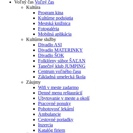
Voľný čas
Voľný čas
Kultúra
Program kina
Kultúrne podujatia
Mestská knižnica
Fotogaléria
Mobilná aplikácia
Kultúrne služby
Divadlo ASI
Divadlo MATERINKY
Divadlo ŠOK
Folklórny súbor ŠAĽAN
Tanečný klub JUMPING
Centrum voľného času
Základná umelecká škola
Záujmy
Wifi v meste zadarmo
Denné menu reštaurácií
Ubytovanie v meste a okolí
Pracovné ponuky
Pohotovosť lekární
Ambulancie
Cestovné poriadky
Inzercia
Katalóg firiem