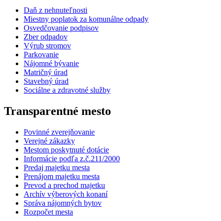
Daň z nehnuteľnosti
Miestny poplatok za komunálne odpady
Osvedčovanie podpisov
Zber odpadov
Výrub stromov
Parkovanie
Nájomné bývanie
Matričný úrad
Stavebný úrad
Sociálne a zdravotné služby
Transparentné mesto
Povinné zverejňovanie
Verejné zákazky
Mestom poskytnuté dotácie
Informácie podľa z.č.211/2000
Predaj majetku mesta
Prenájom majetku mesta
Prevod a prechod majetku
Archív výberových konaní
Správa nájomných bytov
Rozpočet mesta