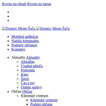
Rovno na obsah
Rovno na menu
Mobilná aplikácia
Nahlás kriminalitu
Podnety občanov
Kontakty
Aktuality
Aktuality
Aktuálne
Úradná tabuľa
Podujatia
Kino
Šport
Čas a my
Online správy
Občan
Občan
Klientské centrum
Klientské centrum
Podnet občana