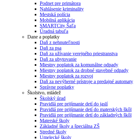
Podnet pre primátora
Nahlásenie kriminality
Mestská polícia
Mobilná aplikácia
SMARTCity Šaľa
Úradná tabuľa
Dane a poplatky
Daň z nehnuteľnosti
Daň za psa
Daň za užívanie verejného priestranstva
Daň za ubytovanie
Miestny poplatok za komunálne odpady
Miestny poplatok za drobné stavebné odpady
Miestny poplatok za rozvoj
Daň za nevýherné prístroje a predajné automaty
Správne poplatky
Školstvo, mládež
Školský úrad
Pravidlá pre prijímanie detí do jaslí
Pravidlá pre prijímanie detí do materských škôl
Pravidlá pre prijímanie detí do základných škôl
Materské školy
Základné školy a špeciálna ZŠ
Stredné školy
Umelecké školy