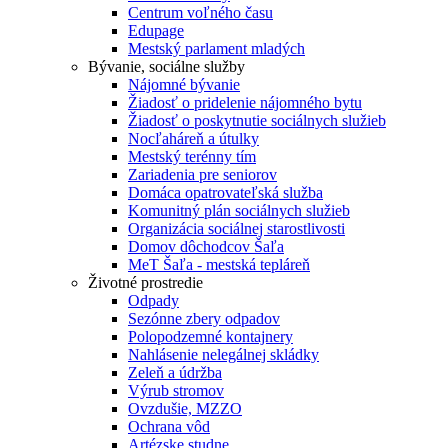
Centrum voľného času
Edupage
Mestský parlament mladých
Bývanie, sociálne služby
Nájomné bývanie
Žiadosť o pridelenie nájomného bytu
Žiadosť o poskytnutie sociálnych služieb
Nocľaháreň a útulky
Mestský terénny tím
Zariadenia pre seniorov
Domáca opatrovateľská služba
Komunitný plán sociálnych služieb
Organizácia sociálnej starostlivosti
Domov dôchodcov Šaľa
MeT Šaľa - mestská tepláreň
Životné prostredie
Odpady
Sezónne zbery odpadov
Polopodzemné kontajnery
Nahlásenie nelegálnej skládky
Zeleň a údržba
Výrub stromov
Ovzdušie, MZZO
Ochrana vôd
Artézske studne