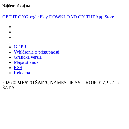
Nájdete nás aj na
GET IT ON
Google Play
DOWNLOAD ON THE
App Store
GDPR
Vyhlásenie o prístupnosti
Grafická verzia
Mapa stránok
RSS
Reklama
2026 ©
MESTO ŠAĽA
, NÁMESTIE SV. TROJICE 7, 92715
ŠAĽA