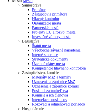
Mesto
Mesto
Samospráva
Primátor
Zástupcovia primátora
Hlavný kontrolór
Organizácie mesta
Partnerské mestá
Projekty EU a rozvoj mesta
Investičné zámery mesta
Legislatíva
Štatút mesta
Všeobecne záväzné nariadenia
Interné smernice
Strategické dokumenty
Územné plány mesta
Kompetencie hlavného kontrolóra
Zastupiteľstvo, komisie
Materiály MsZ a termíny
Uznesenia a zápisnice MsZ
Uznesenia a zápisnice komisií
Poslanci zastupiteľstva
Komisie a ich členovia
Interpelácie poslancov
Rokovací a odmeňovací poriadok
Hospodárenie