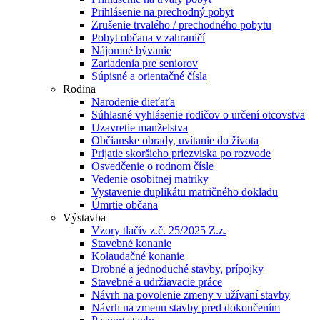
Prihlásenie na prechodný pobyt
Zrušenie trvalého / prechodného pobytu
Pobyt občana v zahraničí
Nájomné bývanie
Zariadenia pre seniorov
Súpisné a orientačné čísla
Rodina
Narodenie dieťaťa
Súhlasné vyhlásenie rodičov o určení otcovstva
Uzavretie manželstva
Občianske obrady, uvítanie do života
Prijatie skoršieho priezviska po rozvode
Osvedčenie o rodnom čísle
Vedenie osobitnej matriky
Vystavenie duplikátu matričného dokladu
Úmrtie občana
Výstavba
Vzory tlačív z.č. 25/2025 Z.z.
Stavebné konanie
Kolaudačné konanie
Drobné a jednoduché stavby, prípojky
Stavebné a udržiavacie práce
Návrh na povolenie zmeny v užívaní stavby
Návrh na zmenu stavby pred dokončením