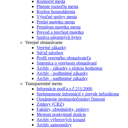
Rozpočet mesta
Plnenie rozpočtu mesta
Rozbor hospodárenia
Výročné správy mesta
Predaj majetku mesta
Prenájom majetku mesta
Prevod a prechod majetku
Správa nájomných bytov
Verejné obstarávanie
Verejné zákazky
Súťaž návrhov
Profil verejného obstarávateľa
Smernica o verejnom obstarávaní
Archív - zákazky s nízkou hodnotou
Archív - podlimitné zákazky
Archív - nadlimitné zákazky
Transparentné mesto
Informácie podľa z.č.211/2000
Sprístupnenie informácií v zmysle infozákona
Oznámenie protispoločenskej činnosti
Zmluvy (CRZ)
Faktúry, objednávky, zmluvy
Mestom poskytnuté dotácie
Archív výberových konaní
Archív samosprávy