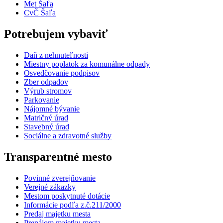
Met Šaľa
CvČ Šaľa
Potrebujem vybaviť
Daň z nehnuteľnosti
Miestny poplatok za komunálne odpady
Osvedčovanie podpisov
Zber odpadov
Výrub stromov
Parkovanie
Nájomné bývanie
Matričný úrad
Stavebný úrad
Sociálne a zdravotné služby
Transparentné mesto
Povinné zverejňovanie
Verejné zákazky
Mestom poskytnuté dotácie
Informácie podľa z.č.211/2000
Predaj majetku mesta
Prenájom majetku mesta