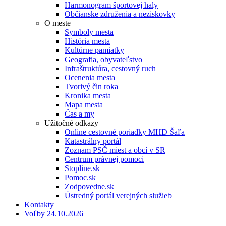
Harmonogram športovej haly
Občianske združenia a neziskovky
O meste
Symboly mesta
História mesta
Kultúrne pamiatky
Geografia, obyvateľstvo
Infraštruktúra, cestovný ruch
Ocenenia mesta
Tvorivý čin roka
Kronika mesta
Mapa mesta
Čas a my
Užitočné odkazy
Online cestovné poriadky MHD Šaľa
Katastrálny portál
Zoznam PSČ miest a obcí v SR
Centrum právnej pomoci
Stopline.sk
Pomoc.sk
Zodpovedne.sk
Ústredný portál verejných služieb
Kontakty
Voľby 24.10.2026