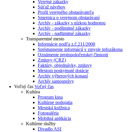
Verejné zákazky
Súťaž návrhov
Profil verejného obstarávateľa
Smernica o verejnom obstarávaní
Archív - zákazky s nízkou hodnotou
Archív - podlimitné zákazky
Archív - nadlimitné zákazky
Transparentné mesto
Informácie podľa z.č.211/2000
Sprístupnenie informácií v zmysle infozákona
Oznámenie protispoločenskej činnosti
Zmluvy (CRZ)
Faktúry, objednávky, zmluvy
Mestom poskytnuté dotácie
Archív výberových konaní
Archív samosprávy
Voľný čas
Voľný čas
Kultúra
Program kina
Kultúrne podujatia
Mestská knižnica
Fotogaléria
Mobilná aplikácia
Kultúrne služby
Divadlo ASI