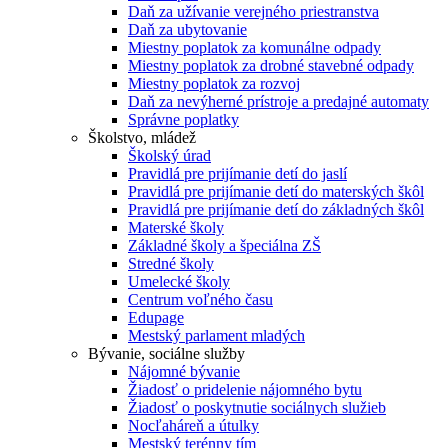
Daň za užívanie verejného priestranstva
Daň za ubytovanie
Miestny poplatok za komunálne odpady
Miestny poplatok za drobné stavebné odpady
Miestny poplatok za rozvoj
Daň za nevýherné prístroje a predajné automaty
Správne poplatky
Školstvo, mládež
Školský úrad
Pravidlá pre prijímanie detí do jaslí
Pravidlá pre prijímanie detí do materských škôl
Pravidlá pre prijímanie detí do základných škôl
Materské školy
Základné školy a špeciálna ZŠ
Stredné školy
Umelecké školy
Centrum voľného času
Edupage
Mestský parlament mladých
Bývanie, sociálne služby
Nájomné bývanie
Žiadosť o pridelenie nájomného bytu
Žiadosť o poskytnutie sociálnych služieb
Nocľaháreň a útulky
Mestský terénny tím