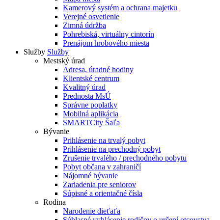
Kamerový systém a ochrana majetku
Verejné osvetlenie
Zimná údržba
Pohrebiská, virtuálny cintorín
Prenájom hrobového miesta
Služby
Služby
Mestský úrad
Adresa, úradné hodiny
Klientské centrum
Kvalitný úrad
Prednosta MsÚ
Správne poplatky
Mobilná aplikácia
SMARTCity Šaľa
Bývanie
Prihlásenie na trvalý pobyt
Prihlásenie na prechodný pobyt
Zrušenie trvalého / prechodného pobytu
Pobyt občana v zahraničí
Nájomné bývanie
Zariadenia pre seniorov
Súpisné a orientačné čísla
Rodina
Narodenie dieťaťa
Súhlasné vyhlásenie rodičov o určení otcovstva