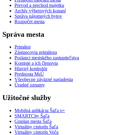
Prevod a prechod majetku
Archív výberových konaní
Správa nájomných bytov
Rozpočet mesta
Správa mesta
Primátor
Zástupcovia primátora
Poslanci mestského zastupiteľstva
Komisie a ich členovia
Hlavný kontrolór
Prednosta MsÚ
Všeobecne záväzné nariadenia
Úradné oznamy
Užitočné služby
Mobilná aplikácia Šaľa o+
SMARTCity Šaľa
Gisplan mesta Šaľa
Virtuálny cintorín Šaľa
Virtuálny cintorín Veča