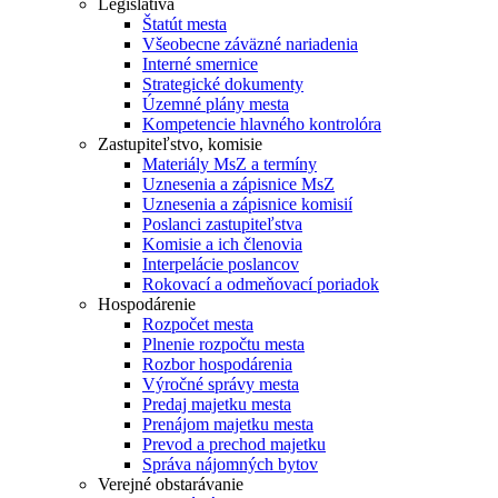
Legislatíva
Štatút mesta
Všeobecne záväzné nariadenia
Interné smernice
Strategické dokumenty
Územné plány mesta
Kompetencie hlavného kontrolóra
Zastupiteľstvo, komisie
Materiály MsZ a termíny
Uznesenia a zápisnice MsZ
Uznesenia a zápisnice komisií
Poslanci zastupiteľstva
Komisie a ich členovia
Interpelácie poslancov
Rokovací a odmeňovací poriadok
Hospodárenie
Rozpočet mesta
Plnenie rozpočtu mesta
Rozbor hospodárenia
Výročné správy mesta
Predaj majetku mesta
Prenájom majetku mesta
Prevod a prechod majetku
Správa nájomných bytov
Verejné obstarávanie