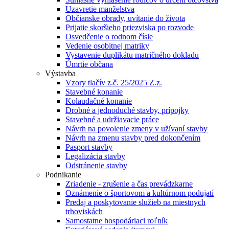
Uzavretie manželstva
Občianske obrady, uvítanie do života
Prijatie skoršieho priezviska po rozvode
Osvedčenie o rodnom čísle
Vedenie osobitnej matriky
Vystavenie duplikátu matričného dokladu
Úmrtie občana
Výstavba
Vzory tlačív z.č. 25/2025 Z.z.
Stavebné konanie
Kolaudačné konanie
Drobné a jednoduché stavby, prípojky
Stavebné a udržiavacie práce
Návrh na povolenie zmeny v užívaní stavby
Návrh na zmenu stavby pred dokončením
Pasport stavby
Legalizácia stavby
Odstránenie stavby
Podnikanie
Zriadenie - zrušenie a čas prevádzkarne
Oznámenie o športovom a kultúrnom podujatí
Predaj a poskytovanie služieb na miestnych
trhoviskách
Samostatne hospodáriaci roľník