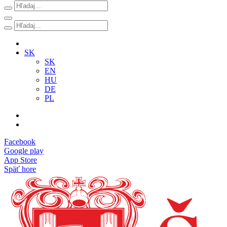
SK
SK
EN
HU
DE
PL
Facebook
Google play
App Store
Späť hore