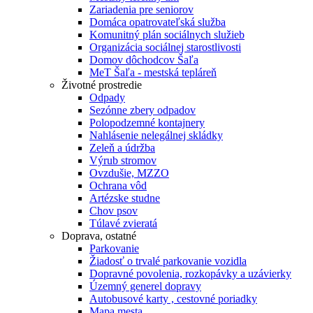
Zariadenia pre seniorov
Domáca opatrovateľská služba
Komunitný plán sociálnych služieb
Organizácia sociálnej starostlivosti
Domov dôchodcov Šaľa
MeT Šaľa - mestská tepláreň
Životné prostredie
Odpady
Sezónne zbery odpadov
Polopodzemné kontajnery
Nahlásenie nelegálnej skládky
Zeleň a údržba
Výrub stromov
Ovzdušie, MZZO
Ochrana vôd
Artézske studne
Chov psov
Túlavé zvieratá
Doprava, ostatné
Parkovanie
Žiadosť o trvalé parkovanie vozidla
Dopravné povolenia, rozkopávky a uzávierky
Územný generel dopravy
Autobusové karty , cestovné poriadky
Mapa mesta