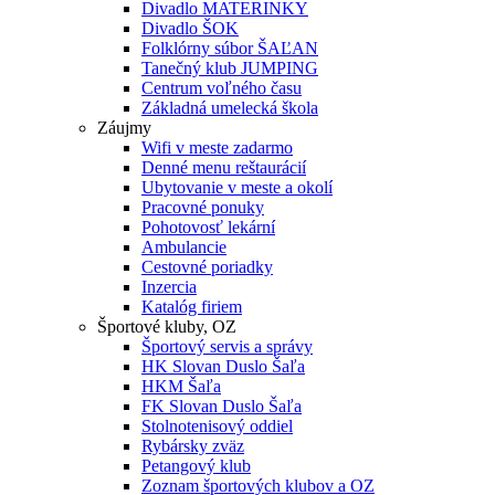
Divadlo MATERINKY
Divadlo ŠOK
Folklórny súbor ŠAĽAN
Tanečný klub JUMPING
Centrum voľného času
Základná umelecká škola
Záujmy
Wifi v meste zadarmo
Denné menu reštaurácií
Ubytovanie v meste a okolí
Pracovné ponuky
Pohotovosť lekární
Ambulancie
Cestovné poriadky
Inzercia
Katalóg firiem
Športové kluby, OZ
Športový servis a správy
HK Slovan Duslo Šaľa
HKM Šaľa
FK Slovan Duslo Šaľa
Stolnotenisový oddiel
Rybársky zväz
Petangový klub
Zoznam športových klubov a OZ