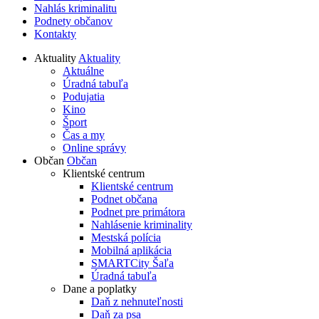
Nahlás kriminalitu
Podnety občanov
Kontakty
Aktuality
Aktuality
Aktuálne
Úradná tabuľa
Podujatia
Kino
Šport
Čas a my
Online správy
Občan
Občan
Klientské centrum
Klientské centrum
Podnet občana
Podnet pre primátora
Nahlásenie kriminality
Mestská polícia
Mobilná aplikácia
SMARTCity Šaľa
Úradná tabuľa
Dane a poplatky
Daň z nehnuteľnosti
Daň za psa