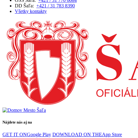
OSS Šaľa:
+421 / 31 770 6084
DD Šaľa:
+421 / 31 783 8390
Všetky kontakty
Nájdete nás aj na
GET IT ON
Google Play
DOWNLOAD ON THE
App Store