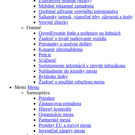
Exteriérové sedenie (terasy)
Mobilné reklamné zariadenia
Osobitné užívanie verejného priestranstva
Šaliansky jarmok, vianočné trhy, slávnosti a hody
Verejné zbierky
Ostatné
Osvedčovanie listín a podpisov na listinách
Žiadosť o trvalé parkovanie vozidla
Priestupky a správne delikty
Konanie zhromaždenia
Petície
Sťažnosť
Sprístupnenie informácií v zmysle infozákona
Nahliadnutie do kroniky mesta
Rybárske lístky
Žiadosť o použitie erbu/loga mesta
Mesto
Mesto
Samospráva
Primátor
Zástupcovia primátora
Hlavný kontrolór
Organizácie mesta
Partnerské mestá
Projekty EU a rozvoj mesta
Investičné zámery mesta