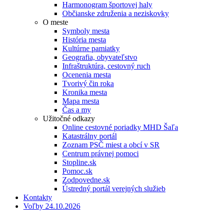
Harmonogram športovej haly
Občianske združenia a neziskovky
O meste
Symboly mesta
História mesta
Kultúrne pamiatky
Geografia, obyvateľstvo
Infraštruktúra, cestovný ruch
Ocenenia mesta
Tvorivý čin roka
Kronika mesta
Mapa mesta
Čas a my
Užitočné odkazy
Online cestovné poriadky MHD Šaľa
Katastrálny portál
Zoznam PSČ miest a obcí v SR
Centrum právnej pomoci
Stopline.sk
Pomoc.sk
Zodpovedne.sk
Ústredný portál verejných služieb
Kontakty
Voľby 24.10.2026