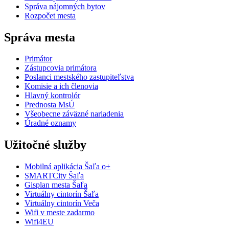
Správa nájomných bytov
Rozpočet mesta
Správa mesta
Primátor
Zástupcovia primátora
Poslanci mestského zastupiteľstva
Komisie a ich členovia
Hlavný kontrolór
Prednosta MsÚ
Všeobecne záväzné nariadenia
Úradné oznamy
Užitočné služby
Mobilná aplikácia Šaľa o+
SMARTCity Šaľa
Gisplan mesta Šaľa
Virtuálny cintorín Šaľa
Virtuálny cintorín Veča
Wifi v meste zadarmo
Wifi4EU