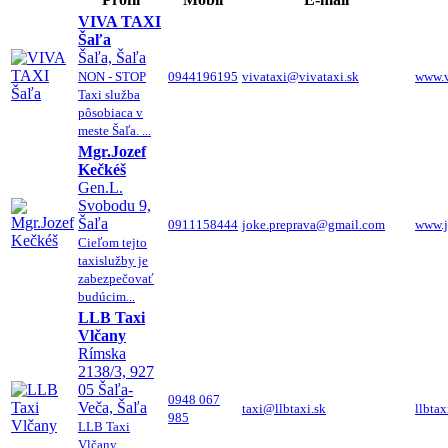
VIVA TAXI
Šaľa
Šaľa, Šaľa
NON - STOP
0944196195
vivataxi@vivataxi.sk
www.v
Taxi služba
pôsobiaca v
meste Šaľa. ...
Mgr.Jozef
Kečkéš
Gen.L.
Svobodu 9,
Šaľa
0911158444
joke.preprava@gmail.com
www.j
Cieľom tejto
taxislužby je
zabezpečovať
budúcim...
LLB Taxi
Vlčany
Rímska
2138/3, 927
05 Šaľa-
0948 067
Veča, Šaľa
taxi@llbtaxi.sk
llbtax
985
LLB Taxi
Vlčany,