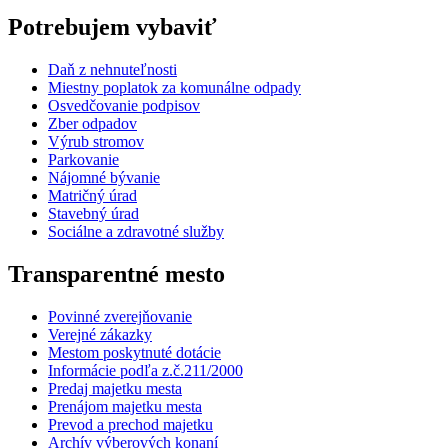
Potrebujem vybaviť
Daň z nehnuteľnosti
Miestny poplatok za komunálne odpady
Osvedčovanie podpisov
Zber odpadov
Výrub stromov
Parkovanie
Nájomné bývanie
Matričný úrad
Stavebný úrad
Sociálne a zdravotné služby
Transparentné mesto
Povinné zverejňovanie
Verejné zákazky
Mestom poskytnuté dotácie
Informácie podľa z.č.211/2000
Predaj majetku mesta
Prenájom majetku mesta
Prevod a prechod majetku
Archív výberových konaní