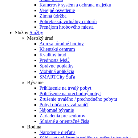
Kamerový systém a ochrana majetku
Verejné osvetlenie
Zimná údržba
Pohrebiská, virtuálny cintorín
Prenájom hrobového miesta
Služby
Služby
Mestský úrad
Adresa, úradné hodiny
Klientské centrum
Kvalitný úrad
Prednosta MsÚ
Správne poplatky
Mobilná aplikácia
SMARTCity Šaľa
Bývanie
Prihlásenie na trvalý pobyt
Prihlásenie na prechodný pobyt
Zrušenie trvalého / prechodného pobytu
Pobyt občana v zahraničí
Nájomné bývanie
Zariadenia pre seniorov
Súpisné a orientačné čísla
Rodina
Narodenie dieťaťa
Súhlasné vyhlásenie rodičov o určení otcovstva