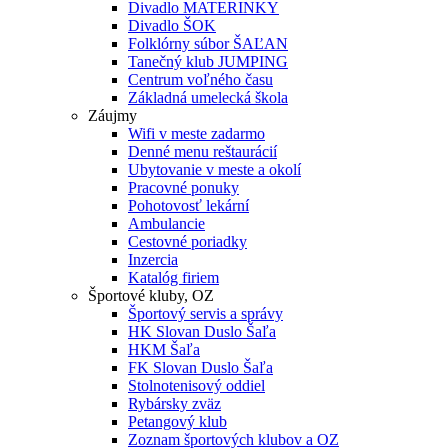
Divadlo MATERINKY
Divadlo ŠOK
Folklórny súbor ŠAĽAN
Tanečný klub JUMPING
Centrum voľného času
Základná umelecká škola
Záujmy
Wifi v meste zadarmo
Denné menu reštaurácií
Ubytovanie v meste a okolí
Pracovné ponuky
Pohotovosť lekární
Ambulancie
Cestovné poriadky
Inzercia
Katalóg firiem
Športové kluby, OZ
Športový servis a správy
HK Slovan Duslo Šaľa
HKM Šaľa
FK Slovan Duslo Šaľa
Stolnotenisový oddiel
Rybársky zväz
Petangový klub
Zoznam športových klubov a OZ