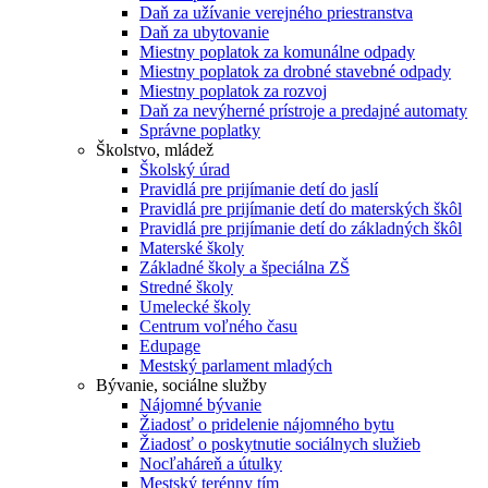
Daň za užívanie verejného priestranstva
Daň za ubytovanie
Miestny poplatok za komunálne odpady
Miestny poplatok za drobné stavebné odpady
Miestny poplatok za rozvoj
Daň za nevýherné prístroje a predajné automaty
Správne poplatky
Školstvo, mládež
Školský úrad
Pravidlá pre prijímanie detí do jaslí
Pravidlá pre prijímanie detí do materských škôl
Pravidlá pre prijímanie detí do základných škôl
Materské školy
Základné školy a špeciálna ZŠ
Stredné školy
Umelecké školy
Centrum voľného času
Edupage
Mestský parlament mladých
Bývanie, sociálne služby
Nájomné bývanie
Žiadosť o pridelenie nájomného bytu
Žiadosť o poskytnutie sociálnych služieb
Nocľaháreň a útulky
Mestský terénny tím