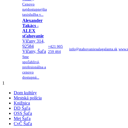
Cenovo
najdostupnejšia
taxislužba v...
Alexander
Takács -
ALEX
sťahovanie
Vlčany 314,
92584
+421 905
info@stahovaniesalagalanta.sk
www.s
Vlčany, Šaľa
259 464
Sme
spoľahlivá,
profesionálna a
cenovo
dostupná...
1
Dom kultúry
Mestská polícia
Knižnica
DD Šaľa
OSS Šaľa
Met Šaľa
CvČ Šaľa