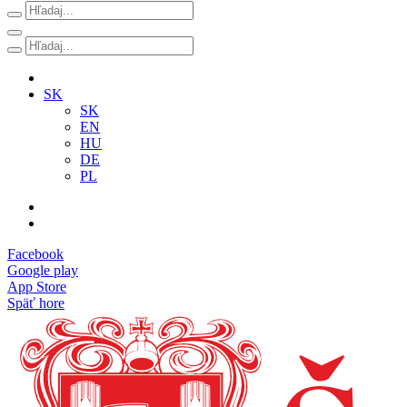
SK
SK
EN
HU
DE
PL
Facebook
Google play
App Store
Späť hore