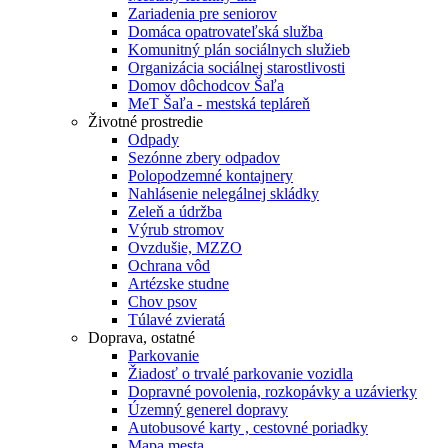
Zariadenia pre seniorov
Domáca opatrovateľská služba
Komunitný plán sociálnych služieb
Organizácia sociálnej starostlivosti
Domov dôchodcov Šaľa
MeT Šaľa - mestská tepláreň
Životné prostredie
Odpady
Sezónne zbery odpadov
Polopodzemné kontajnery
Nahlásenie nelegálnej skládky
Zeleň a údržba
Výrub stromov
Ovzdušie, MZZO
Ochrana vôd
Artézske studne
Chov psov
Túlavé zvieratá
Doprava, ostatné
Parkovanie
Žiadosť o trvalé parkovanie vozidla
Dopravné povolenia, rozkopávky a uzávierky
Územný generel dopravy
Autobusové karty , cestovné poriadky
Mapa mesta