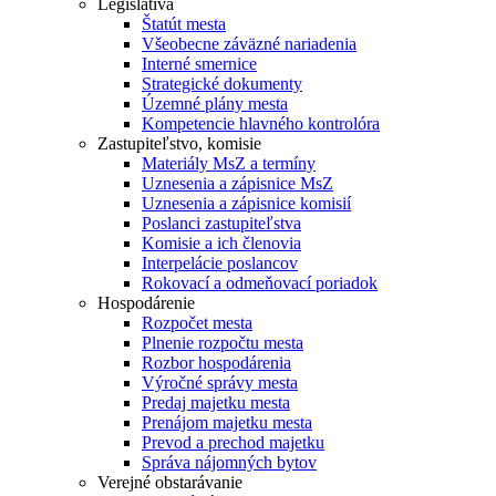
Legislatíva
Štatút mesta
Všeobecne záväzné nariadenia
Interné smernice
Strategické dokumenty
Územné plány mesta
Kompetencie hlavného kontrolóra
Zastupiteľstvo, komisie
Materiály MsZ a termíny
Uznesenia a zápisnice MsZ
Uznesenia a zápisnice komisií
Poslanci zastupiteľstva
Komisie a ich členovia
Interpelácie poslancov
Rokovací a odmeňovací poriadok
Hospodárenie
Rozpočet mesta
Plnenie rozpočtu mesta
Rozbor hospodárenia
Výročné správy mesta
Predaj majetku mesta
Prenájom majetku mesta
Prevod a prechod majetku
Správa nájomných bytov
Verejné obstarávanie