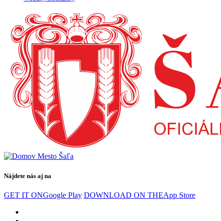
Nájdete nás aj na
GET IT ON
Google Play
DOWNLOAD ON THE
App Store