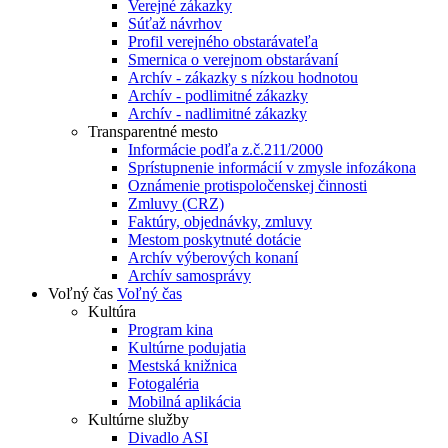
Verejné zákazky
Súťaž návrhov
Profil verejného obstarávateľa
Smernica o verejnom obstarávaní
Archív - zákazky s nízkou hodnotou
Archív - podlimitné zákazky
Archív - nadlimitné zákazky
Transparentné mesto
Informácie podľa z.č.211/2000
Sprístupnenie informácií v zmysle infozákona
Oznámenie protispoločenskej činnosti
Zmluvy (CRZ)
Faktúry, objednávky, zmluvy
Mestom poskytnuté dotácie
Archív výberových konaní
Archív samosprávy
Voľný čas
Voľný čas
Kultúra
Program kina
Kultúrne podujatia
Mestská knižnica
Fotogaléria
Mobilná aplikácia
Kultúrne služby
Divadlo ASI