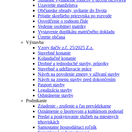
Uzavretie manželstva
Občianske obrady, uvítanie do života
Prijatie skoršieho priezviska po rozvode
Osvedčenie o rodnom čísle
Vedenie osobitnej matriky
Vystavenie duplikátu matričného dokladu
Úmrtie občana
Výstavba
Vzory tlačív z.č. 25/2025 Z.z.
Stavebné konanie
Kolaudačné konanie
Drobné a jednoduché stavby, prípojky
Stavebné a udržiavacie práce
Návrh na povolenie zmeny v užívaní stavby
Návrh na zmenu stavby pred dokončením
Pasport stavby
Legalizácia stavby
Odstránenie stavby
Podnikanie
Zriadenie - zrušenie a čas prevádzkarne
Oznámenie o športovom a kultúrnom podujatí
Predaj a poskytovanie služieb na miestnych
trhoviskách
Samostatne hospodáriaci roľník