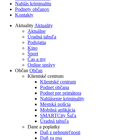
Nahlás kriminalitu
Podnety občanov
Kontakty
Aktuality
Aktuality
Aktuálne
Úradná tabuľa
Podujatia
Kino
Šport
Čas a my
Online správy
Občan
Občan
Klientské centrum
Klientské centrum
Podnet občana
Podnet pre primátora
Nahlásenie kriminality
Mestská polícia
Mobilná aplikácia
SMARTCity Šaľa
Úradná tabuľa
Dane a poplatky
Daň z nehnuteľnosti
Daň za psa