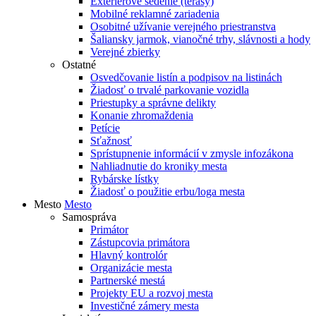
Exteriérové sedenie (terasy)
Mobilné reklamné zariadenia
Osobitné užívanie verejného priestranstva
Šaliansky jarmok, vianočné trhy, slávnosti a hody
Verejné zbierky
Ostatné
Osvedčovanie listín a podpisov na listinách
Žiadosť o trvalé parkovanie vozidla
Priestupky a správne delikty
Konanie zhromaždenia
Petície
Sťažnosť
Sprístupnenie informácií v zmysle infozákona
Nahliadnutie do kroniky mesta
Rybárske lístky
Žiadosť o použitie erbu/loga mesta
Mesto
Mesto
Samospráva
Primátor
Zástupcovia primátora
Hlavný kontrolór
Organizácie mesta
Partnerské mestá
Projekty EU a rozvoj mesta
Investičné zámery mesta