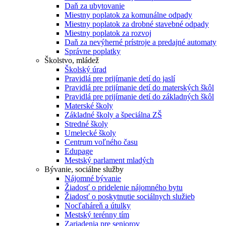
Daň za ubytovanie
Miestny poplatok za komunálne odpady
Miestny poplatok za drobné stavebné odpady
Miestny poplatok za rozvoj
Daň za nevýherné prístroje a predajné automaty
Správne poplatky
Školstvo, mládež
Školský úrad
Pravidlá pre prijímanie detí do jaslí
Pravidlá pre prijímanie detí do materských škôl
Pravidlá pre prijímanie detí do základných škôl
Materské školy
Základné školy a špeciálna ZŠ
Stredné školy
Umelecké školy
Centrum voľného času
Edupage
Mestský parlament mladých
Bývanie, sociálne služby
Nájomné bývanie
Žiadosť o pridelenie nájomného bytu
Žiadosť o poskytnutie sociálnych služieb
Nocľaháreň a útulky
Mestský terénny tím
Zariadenia pre seniorov