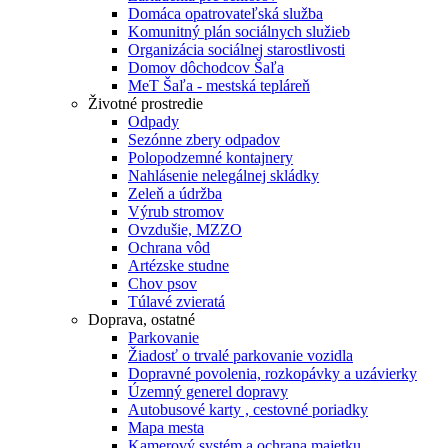
Domáca opatrovateľská služba
Komunitný plán sociálnych služieb
Organizácia sociálnej starostlivosti
Domov dôchodcov Šaľa
MeT Šaľa - mestská tepláreň
Životné prostredie
Odpady
Sezónne zbery odpadov
Polopodzemné kontajnery
Nahlásenie nelegálnej skládky
Zeleň a údržba
Výrub stromov
Ovzdušie, MZZO
Ochrana vôd
Artézske studne
Chov psov
Túlavé zvieratá
Doprava, ostatné
Parkovanie
Žiadosť o trvalé parkovanie vozidla
Dopravné povolenia, rozkopávky a uzávierky
Územný generel dopravy
Autobusové karty , cestovné poriadky
Mapa mesta
Kamerový systém a ochrana majetku