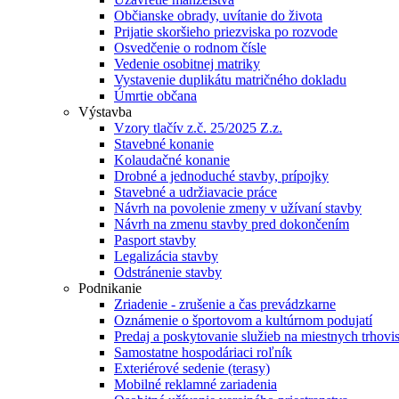
Občianske obrady, uvítanie do života
Prijatie skoršieho priezviska po rozvode
Osvedčenie o rodnom čísle
Vedenie osobitnej matriky
Vystavenie duplikátu matričného dokladu
Úmrtie občana
Výstavba
Vzory tlačív z.č. 25/2025 Z.z.
Stavebné konanie
Kolaudačné konanie
Drobné a jednoduché stavby, prípojky
Stavebné a udržiavacie práce
Návrh na povolenie zmeny v užívaní stavby
Návrh na zmenu stavby pred dokončením
Pasport stavby
Legalizácia stavby
Odstránenie stavby
Podnikanie
Zriadenie - zrušenie a čas prevádzkarne
Oznámenie o športovom a kultúrnom podujatí
Predaj a poskytovanie služieb na miestnych trhovi
Samostatne hospodáriaci roľník
Exteriérové sedenie (terasy)
Mobilné reklamné zariadenia