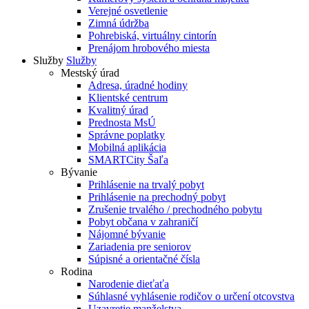
Verejné osvetlenie
Zimná údržba
Pohrebiská, virtuálny cintorín
Prenájom hrobového miesta
Služby
Služby
Mestský úrad
Adresa, úradné hodiny
Klientské centrum
Kvalitný úrad
Prednosta MsÚ
Správne poplatky
Mobilná aplikácia
SMARTCity Šaľa
Bývanie
Prihlásenie na trvalý pobyt
Prihlásenie na prechodný pobyt
Zrušenie trvalého / prechodného pobytu
Pobyt občana v zahraničí
Nájomné bývanie
Zariadenia pre seniorov
Súpisné a orientačné čísla
Rodina
Narodenie dieťaťa
Súhlasné vyhlásenie rodičov o určení otcovstva
Uzavretie manželstva