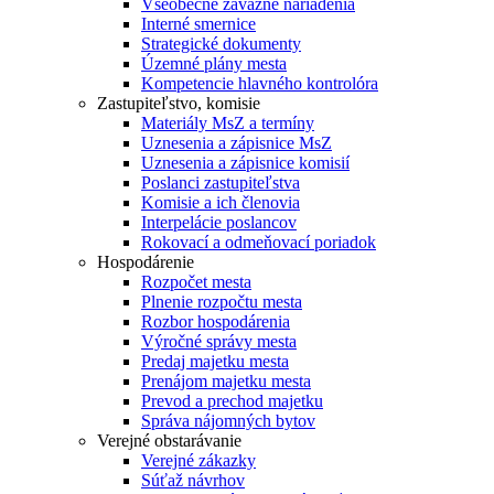
Všeobecne záväzné nariadenia
Interné smernice
Strategické dokumenty
Územné plány mesta
Kompetencie hlavného kontrolóra
Zastupiteľstvo, komisie
Materiály MsZ a termíny
Uznesenia a zápisnice MsZ
Uznesenia a zápisnice komisií
Poslanci zastupiteľstva
Komisie a ich členovia
Interpelácie poslancov
Rokovací a odmeňovací poriadok
Hospodárenie
Rozpočet mesta
Plnenie rozpočtu mesta
Rozbor hospodárenia
Výročné správy mesta
Predaj majetku mesta
Prenájom majetku mesta
Prevod a prechod majetku
Správa nájomných bytov
Verejné obstarávanie
Verejné zákazky
Súťaž návrhov