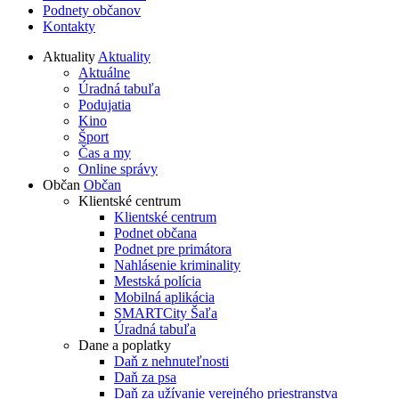
Podnety občanov
Kontakty
Aktuality
Aktuality
Aktuálne
Úradná tabuľa
Podujatia
Kino
Šport
Čas a my
Online správy
Občan
Občan
Klientské centrum
Klientské centrum
Podnet občana
Podnet pre primátora
Nahlásenie kriminality
Mestská polícia
Mobilná aplikácia
SMARTCity Šaľa
Úradná tabuľa
Dane a poplatky
Daň z nehnuteľnosti
Daň za psa
Daň za užívanie verejného priestranstva