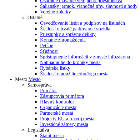
Osobitné užívanie verejného priestranstva
Šaliansky jarmok, vianočné trhy, slávnosti a hody
Verejné zbierky
Ostatné
Osvedčovanie listín a podpisov na listinách
Žiadosť o trvalé parkovanie vozidla
Priestupky a správne delikty
Konanie zhromaždenia
Petície
Sťažnosť
Sprístupnenie informácií v zmysle infozákona
Nahliadnutie do kroniky mesta
Rybárske lístky
Žiadosť o použitie erbu/loga mesta
Mesto
Mesto
Samospráva
Primátor
Zástupcovia primátora
Hlavný kontrolór
Organizácie mesta
Partnerské mestá
Projekty EU a rozvoj mesta
Investičné zámery mesta
Legislatíva
Štatút mesta